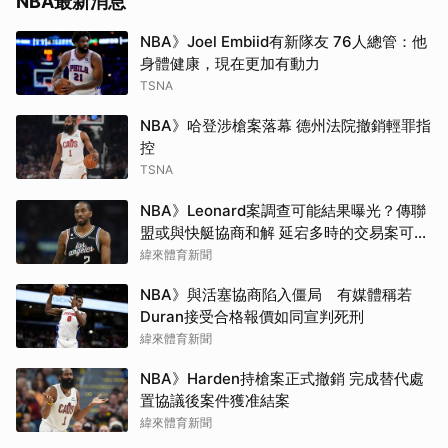
NBA最新消息
NBA》Joel Embiid有新隊友 76人總管：他
身體健康，現在更加有動力
TSNA
NBA》哈登涉槍案落幕 德州法院撤銷輕罪指
控
TSNA
NBA》Leonard案調查可能結果曝光？傳聯
盟或與快艇協商和解 延宕多時的交易案可望
於開季前成行
緯來體育新聞
NBA》與活塞協商陷入僵局 有媒體稱若
Duran接受合格報價如同宣判死刑
緯來體育新聞
NBA》Harden持槍案正式撤銷 完成替代處
置協議後案件獲准結案
緯來體育新聞