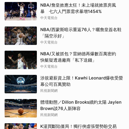
NBA/詹皇效應太狂！未上場就掀票房風
暴 七六人門票需求暴增1454%
中天電視台
NBA/西蒙斯暗示重返76人？曬詹皇簽名鞋
「隔空示好」
中天電視台
NBA/又被抓包？雷納德再爆數百萬密約
快艇疑透過廠商「私下送錢」
中天電視台
涉規避薪資上限！Kawhi Leonard爆收受螢
幕公司百萬贊助
民視新聞網
體壇動態／Dillon Brooks續約太陽 Jaylen
Brown談76人新陣容
民視新聞網
K湯買斷陷僵局！獨行俠虛張聲勢盼交易