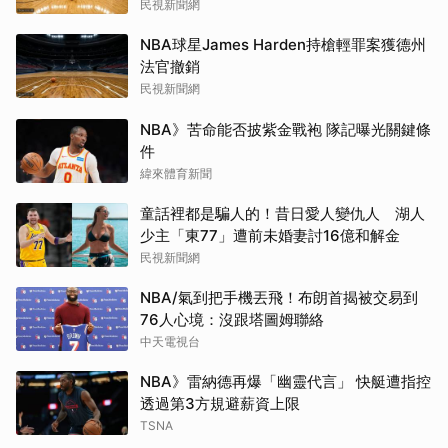
民視新聞網
NBA球星James Harden持槍輕罪案獲德州
法官撤銷
民視新聞網
NBA》苦命能否披紫金戰袍 隊記曝光關鍵條
件
緯來體育新聞
童話裡都是騙人的！昔日愛人變仇人 湖人
少主「東77」遭前未婚妻討16億和解金
民視新聞網
NBA/氣到把手機丟飛！布朗首揭被交易到
76人心境：沒跟塔圖姆聯絡
中天電視台
NBA》雷納德再爆「幽靈代言」 快艇遭指控
透過第3方規避薪資上限
TSNA