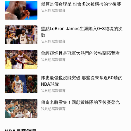
就算是傳奇球星 也會多次被橫掃的季後賽
我只想寫寫體育
盤點LeBron James生涯陷入0-3絕境的次
數
我只想寫寫體育
曾經輝煌且是冠軍大熱門的波特蘭拓荒者
我只想寫寫體育
隊史最強也沒能突破 那些從未拿過60勝的
NBA球隊
我只想寫寫體育
傳奇名將雲集！回顧黃蜂隊的季後賽榮光
我只想寫寫體育