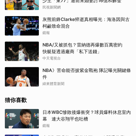
少主「東77」遭前未婚妻討16億和解金
民視新聞網
灰熊前鋒Clarke猝逝真相曝光：海洛因與古
柯鹼致命混合
鏡報
NBA/又被抓包？雷納德再爆數百萬密約
快艇疑透過廠商「私下送錢」
中天電視台
NBA》苦命能否披紫金戰袍 隊記曝光關鍵條
件
緯來體育新聞
猜你喜歡
日本WBC慘敗後爆衝突？球員爆料休息室內
幕 連大谷翔平也吐槽
鏡報