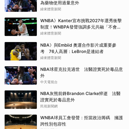
為藥物使用過量意外
緯來體育新聞
WNBA》Kanter宣布挑戰2027年選秀衝擊
制度！WNBPA發聲強調多元共融「不會成
為政治棋子」
緯來體育新聞
NBA》與Embiid 奧運合作影片成重要參
考 76人高層：LeBron是連結者
緯來體育新聞
NBA球星克拉克過世 法醫證實死於毒品意
外
中天電視台
NBA灰熊前鋒Brandon Clarke猝逝 法醫
證實死於毒品意外
民視新聞網
WNBA球員工會發聲：拒當政治籌碼 擁護
跨性別包容性