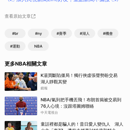
查看原始文章
#br
#ny
#賽季
#湖人
#機會
#運動
NBA
更多NBA相關文章
K湯買斷陷僵局！獨行俠虛張聲勢盼交易
湖人靜觀其變
鏡報
NBA/氣到把手機丟飛！布朗首揭被交易到
76人心境：沒跟塔圖姆聯絡
中天電視台
童話裡都是騙人的！昔日愛人變仇人 湖人