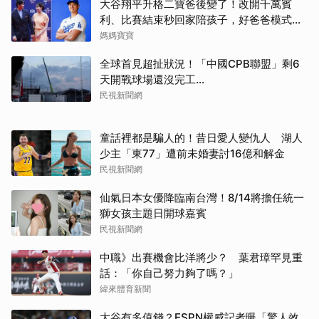
大谷翔平升格二寶爸後變了！改開千萬賓
利、比賽結束秒回家陪孩子，好爸爸模式全
開
媽媽寶寶
全球首見超扯狀況！「中國CPB聯盟」剩6
天開戰球場還沒完工...
民視新聞網
童話裡都是騙人的！昔日愛人變仇人 湖人
少主「東77」遭前未婚妻討16億和解金
民視新聞網
仙氣日本女優降臨南台灣！8/14將擔任統一
獅女孩主題日開球嘉賓
民視新聞網
中職》出賽機會比洋將少？ 葉君璋罕見重
話：「你自己努力夠了嗎？」
緯來體育新聞
大谷有多值錢？ESPN權威記者曝「驚人效