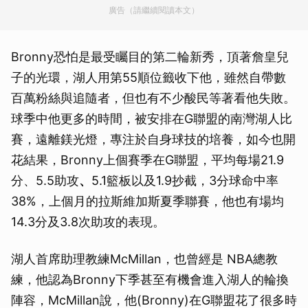
廣告（請繼續閱讀本文）
Bronny恐怕是最受矚目的第二輪新秀，頂著詹皇兒
子的光環，湖人用第55順位籤收下他，雖然自帶數
百萬粉絲與追隨者，但也有不少酸民等著看他失敗。
球季中他更多的時間，被安排在G聯盟的南灣湖人比
賽，遠離鎂光燈，專注於自身球技的培養，如今也開
花結果，Bronny上個賽季在G聯盟，平均每場21.9
分、5.5助攻
、
5.1籃板以及1.9抄截，3分球命中率
38%，上個月的拉斯維加斯夏季聯賽，他也有場均
14.3分及3.8次助攻的表現。
湖人首席助理教練McMillan，也曾經是 NBA總教
練，他認為Bronny下季甚至有機會進入湖人的輪換
陣容，McMillan說，他(Bronny)在G聯盟花了很多時