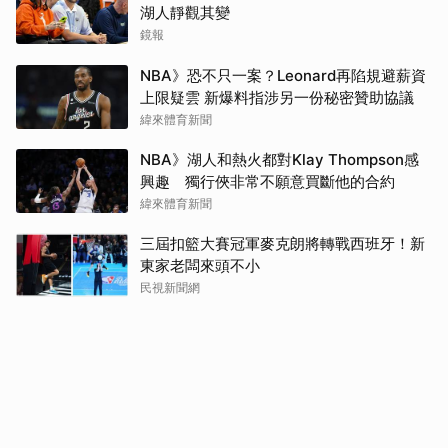
湖人靜觀其變
鏡報
NBA》恐不只一案？Leonard再陷規避薪資
上限疑雲 新爆料指涉另一份秘密贊助協議
緯來體育新聞
NBA》湖人和熱火都對Klay Thompson感
興趣 獨行俠非常不願意買斷他的合約
緯來體育新聞
三屆扣籃大賽冠軍麥克朗將轉戰西班牙！新
東家老闆來頭不小
民視新聞網