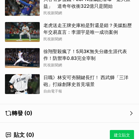
益」 道奇年收衝322億只是開始
民視新聞網
老虎送走王牌史庫柏是對還是錯？美媒點歷
年交易直言：李灝宇是唯一成功案例
民視新聞網
徐翔聖殺瘋了！5局3K無失分繳生涯代表
作！防禦率0.83完全宰制
民視新聞網
日職》林安可夯關鍵長打！ 西武獅「三洋
砲」打線創隊史首見場景
自由電子報
轉發 (0)
貼文 (0)
建立貼文