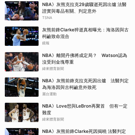
NBA》灰熊克拉克29歲驟逝死因出爐 法醫
證實與毒品有關、判定意外
TSNA
灰熊前鋒Clarke猝逝真相曝光：海洛因與古
柯鹼致命混合
鏡報
NBA》離開丹佛將成定局？ Watson認為
沒受到金塊尊重
緯來體育新聞
NBA》灰熊前鋒克拉克死因出爐 法醫判定
為海洛因與古柯鹼意外致死
麗台運動
NBA》Love想與LeBron再聚首 但有一定
難度
緯來體育新聞
NBA》灰熊前鋒Clarke死因揭曉 法醫判定