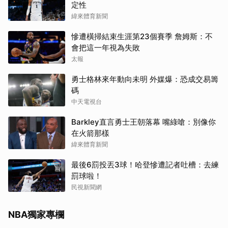
定性
緯來體育新聞
慘遭橫掃結束生涯第23個賽季 詹姆斯：不
會把這一年視為失敗
太報
勇士格林來年動向未明 外媒爆：恐成交易籌
碼
中天電視台
Barkley直言勇士王朝落幕 嘴綠嗆：別像你
在火箭那樣
緯來體育新聞
最後6罰投丟3球！哈登慘遭記者吐槽：去練
罰球啦！
民視新聞網
NBA獨家專欄