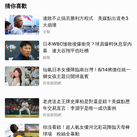
猜你喜歡
連敗不止搞丟勝利方程式 美媒點出道奇3
大崩壞
太報
日本WBC慘敗後爆衝突？球員爆料休息室內
幕 連大谷翔平也吐槽
鏡報
仙氣日本女優降臨南台灣！8/14將擔任統一
獅女孩主題日開球嘉賓
民視新聞網
老虎送走王牌史庫柏是對還是錯？美媒點歷
年交易直言：李灝宇是唯一成功案例
民視新聞網
你沒看錯！超人氣女優河北彩花降臨天母棒
球場 粉絲全暴動