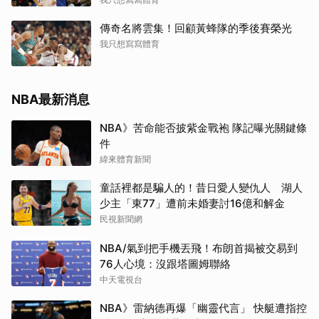
傳奇名將雲集！回顧黃蜂隊的季後賽榮光
我只想寫寫體育
NBA最新消息
NBA》苦命能否披紫金戰袍 隊記曝光關鍵條
件
緯來體育新聞
童話裡都是騙人的！昔日愛人變仇人 湖人
少主「東77」遭前未婚妻討16億和解金
民視新聞網
NBA/氣到把手機丟飛！布朗首揭被交易到
76人心境：沒跟塔圖姆聯絡
中天電視台
NBA》雷納德再爆「幽靈代言」 快艇遭指控