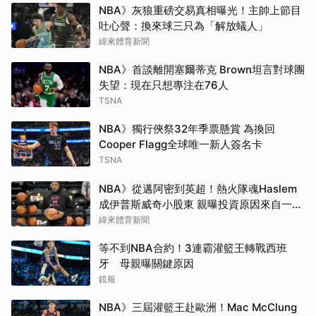
NBA》灰狼重磅交易真相曝光！主帥上節目
吐心聲：換來球三只為「解放蟻人」
緯來體育新聞
NBA》首談離開塞爾蒂克 Brown坦言對球團
失望：現在只想專注在76人
TSNA
NBA》獨行俠祭32年季票懸賞 為換回
Cooper Flagg全球唯一新人簽名卡
TSNA
NBA》從邁阿密到英超！熱火隊魂Haslem
成伊普斯威奇小股東 親曝投資原因來自一句
口號
緯來體育新聞
等不到NBA合約！3連霸灌籃王轉戰西班
牙 母親曝關鍵原因
鏡報
NBA》三屆灌籃王赴歐洲！Mac McClung