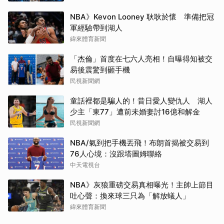
NBA》Kevon Looney 耿耿於懷 準備把冠
軍經驗帶到湖人
緯來體育新聞
「杰倫」首度在七六人亮相！自曝得知被交
易後震驚到砸手機
民視新聞網
童話裡都是騙人的！昔日愛人變仇人 湖人
少主「東77」遭前未婚妻討16億和解金
民視新聞網
NBA/氣到把手機丟飛！布朗首揭被交易到
76人心境：沒跟塔圖姆聯絡
中天電視台
NBA》灰狼重磅交易真相曝光！主帥上節目
吐心聲：換來球三只為「解放蟻人」
緯來體育新聞