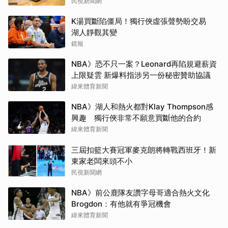
民視新聞網
K湯買斷陷僵局！獨行俠虛張聲勢盼交易
湖人靜觀其變
鏡報
NBA》恐不只一案？Leonard再陷規避薪資
上限疑雲 新爆料指涉另一份秘密贊助協議
緯來體育新聞
NBA》湖人和熱火都對Klay Thompson感
興趣 獨行俠非常不願意買斷他的合約
緯來體育新聞
三屆扣籃大賽冠軍麥克朗將轉戰西班牙！新
東家老闆來頭不小
民視新聞網
NBA》前公鹿隊友讚字母哥適合熱火文化
Brogdon：有他就有爭冠機會
緯來體育新聞