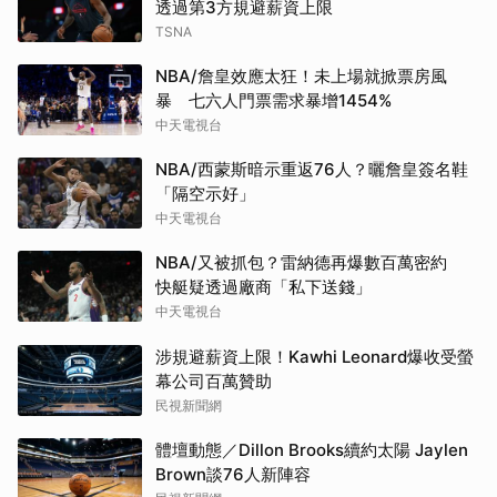
透過第3方規避薪資上限
TSNA
NBA/詹皇效應太狂！未上場就掀票房風
暴 七六人門票需求暴增1454%
中天電視台
NBA/西蒙斯暗示重返76人？曬詹皇簽名鞋
「隔空示好」
中天電視台
NBA/又被抓包？雷納德再爆數百萬密約
快艇疑透過廠商「私下送錢」
中天電視台
涉規避薪資上限！Kawhi Leonard爆收受螢
幕公司百萬贊助
民視新聞網
體壇動態／Dillon Brooks續約太陽 Jaylen
Brown談76人新陣容