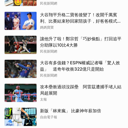
民視新聞網
大谷翔平升格二寶爸後變了！改開千萬賓
利、比賽結束秒回家陪孩子，好爸爸模式全
開
媽媽寶寶
讓他升了啦！鄭宗哲「巧妙偷點」打回追平
分助隊以10比4大勝
民視新聞網
大谷有多值錢？ESPN權威記者曝「驚人效
益」 道奇年收衝322億只是開始
民視新聞網
攻本壘衝過頭沒踩壘 阿雷茲遭捕手堵人結
局超展開
太報
新版「林來瘋」 比豪神年薪加倍
自由電子報