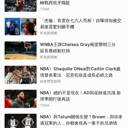
轉戰西班牙職籃
TSNA
「杰倫」首度在七六人亮相！自曝得知被交
易後震驚到砸手機
民視新聞網
WNBA王牌Chelsea Gray兩度壓哨三分
延長賽絕殺狂熱
民視新聞網
NBA》Shaquille ONeal對Caitlin Clark處
境發表看法 惡意犯規是成長必經之路
緯來體育新聞
NBA》續約不是現在！AD與巫師達共識 新
球季開打後再談
TSNA
NBA》與Tatum關係生變？Brown：與你拿
過冠軍的人，你都會視為一輩子的兄弟情