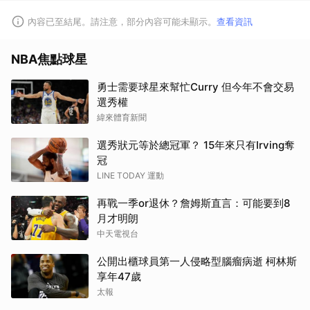
內容已至結尾。請注意，部分內容可能未顯示。
查看資訊
NBA焦點球星
勇士需要球星來幫忙Curry 但今年不會交易
選秀權
取消
緯來體育新聞
選秀狀元等於總冠軍？ 15年來只有Irving奪
冠
LINE TODAY 運動
再戰一季or退休？詹姆斯直言：可能要到8
月才明朗
中天電視台
公開出櫃球員第一人侵略型腦瘤病逝 柯林斯
享年47歲
太報