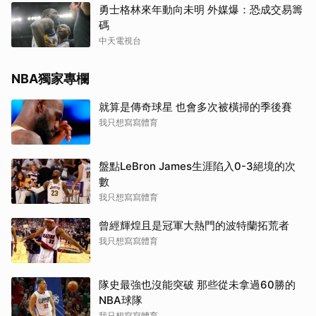
勇士格林來年動向未明 外媒爆：恐成交易籌
碼
中天電視台
NBA獨家專欄
就算是傳奇球星 也會多次被橫掃的季後賽
我只想寫寫體育
盤點LeBron James生涯陷入0-3絕境的次
數
我只想寫寫體育
曾經輝煌且是冠軍大熱門的波特蘭拓荒者
我只想寫寫體育
隊史最強也沒能突破 那些從未拿過60勝的
NBA球隊
我只想寫寫體育