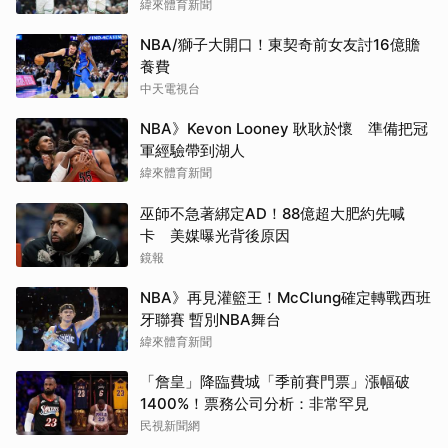
緯來體育新聞
NBA/獅子大開口！東契奇前女友討16億贍
養費
中天電視台
NBA》Kevon Looney 耿耿於懷 準備把冠
軍經驗帶到湖人
緯來體育新聞
巫師不急著綁定AD！88億超大肥約先喊
卡 美媒曝光背後原因
鏡報
NBA》再見灌籃王！McClung確定轉戰西班
牙聯賽 暫別NBA舞台
緯來體育新聞
「詹皇」降臨費城「季前賽門票」漲幅破
1400%！票務公司分析：非常罕見
民視新聞網