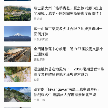
瑞士最大州「格勞賓登」夏之旅 推薦6座山
間秘境，感受不同阿爾卑斯療癒度假風情！
旅遊經
富士山頂可樂賣多少才合理？他嫌貴遭網一
面倒打臉
民視新聞網
金門港旅運中心啟用 通力27座設備支援小
三通旅運
藝點新聞
漫遊桃竹苗在地風情！ 2026暑期遊程11條
深度遊程體驗在地客庄與農村魅力
勁報
茂管處「kivangavan南島五感主題遊程」
熱烈報名中 邀請旅人深度探索屏北三鄉
中華日報