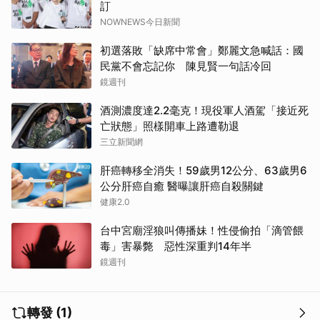
訂
NOWNEWS今日新聞
初選落敗「缺席中常會」鄭麗文急喊話：國
民黨不會忘記你 陳見賢一句話冷回
鏡週刊
酒測濃度達2.2毫克！現役軍人酒駕「接近死
亡狀態」照樣開車上路遭勒退
三立新聞網
肝癌轉移全消失！59歲男12公分、63歲男6
公分肝癌自癒 醫曝讓肝癌自殺關鍵
健康2.0
台中宮廟淫狼叫傳播妹！性侵偷拍「滴管餵
毒」害暴斃 惡性深重判14年半
鏡週刊
轉發 (1)