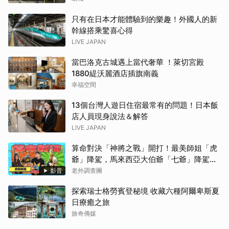
只有在日本才能體驗到的樂趣！外國人的新
幹線搭乘驚喜心得
LIVE JAPAN
當巴洛克古城遇上當代奢華 ！萊切宮殿
1880緹沃麗酒店插旗南義
幸福空間
13個台灣人遊日住宿最常有的問題！日本飯
店人員現身說法＆解答
LIVE JAPAN
算命對決「神將之戰」開打！最美師姐「虎
爺」降駕，馬來西亞大伯爺「七爺」降駕。
當虎爺對上七爺，神明之間的較量究竟誰會
影音
老外調查團
勝出？【老外調查團】
探索瑞士格勞賓登秘境 收藏六種阿爾卑斯夏
日療癒之旅
旅奇傳媒