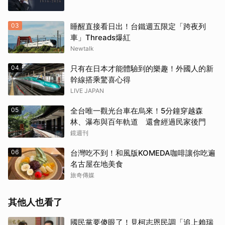
03
睡醒直接看日出！台鐵週五限定「跨夜列
車」Threads爆紅
Newtalk
04
只有在日本才能體驗到的樂趣！外國人的新
幹線搭乘驚喜心得
LIVE JAPAN
05
全台唯一觀光台車在烏來！5分鐘穿越森
林、瀑布與百年軌道 還會經過民家後門
鏡週刊
06
台灣吃不到！和風版KOMEDA咖啡讓你吃遍
名古屋在地美食
旅奇傳媒
其他人也看了
國民黨要傻眼了！見柯志恩民調「追上賴瑞