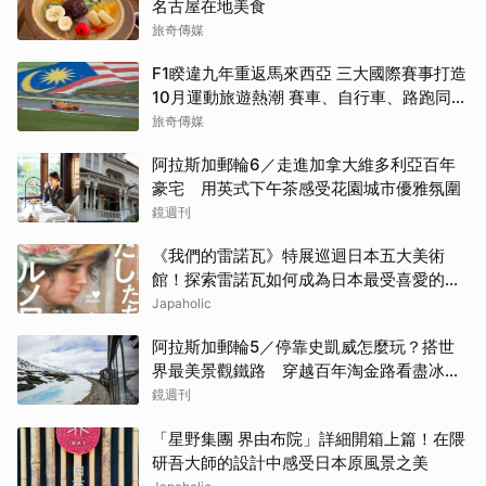
名古屋在地美食
旅奇傳媒
F1睽違九年重返馬來西亞 三大國際賽事打造
10月運動旅遊熱潮 賽車、自行車、路跑同週
登場
旅奇傳媒
阿拉斯加郵輪6／走進加拿大維多利亞百年
豪宅 用英式下午茶感受花園城市優雅氛圍
鏡週刊
《我們的雷諾瓦》特展巡迴日本五大美術
館！探索雷諾瓦如何成為日本最受喜愛的印
象派畫家
Japaholic
阿拉斯加郵輪5／停靠史凱威怎麼玩？搭世
界最美景觀鐵路 穿越百年淘金路看盡冰
河、峽谷與雪山
鏡週刊
「星野集團 界由布院」詳細開箱上篇！在隈
研吾大師的設計中感受日本原風景之美