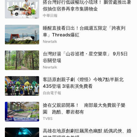
搭台灣好行低碳暢玩小琉球！ 鵬管處推出暑
假抽住宿券再拿市集購物金
中華日報
睡醒直接看日出！台鐵週五限定「跨夜列
車」Threads爆紅
Newtalk
台灣好湯「山谷巡禮・星空樂章」 9月5日
谷關登場
Newtalk
客語原創親子劇《燈怪》今晚7點半新北
435登場 3場表演免費看
自由電子報
搶在父親節開幕！ 南部最大免費親子樂
園 跑酷、攀岩都有
TVBS
高雄在地原創劇狂飆黑色幽默 紙偶武俠、婚