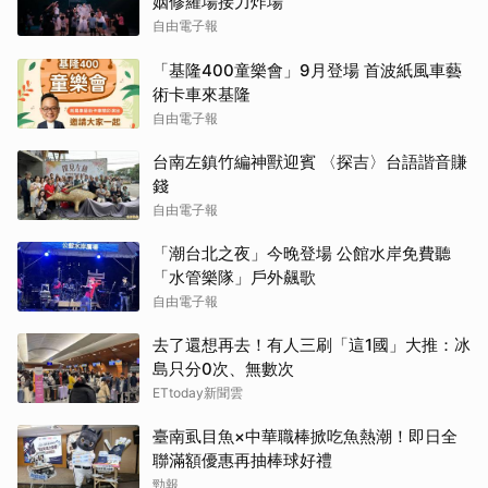
姻修羅場接力炸場
自由電子報
「基隆400童樂會」9月登場 首波紙風車藝
術卡車來基隆
自由電子報
台南左鎮竹編神獸迎賓 〈探吉〉台語諧音賺
錢
自由電子報
「潮台北之夜」今晚登場 公館水岸免費聽
「水管樂隊」戶外飆歌
自由電子報
去了還想再去！有人三刷「這1國」大推：冰
島只分0次、無數次
ETtoday新聞雲
臺南虱目魚×中華職棒掀吃魚熱潮！即日全
聯滿額優惠再抽棒球好禮
勁報