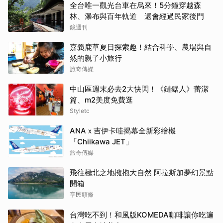
全台唯一觀光台車在烏來！5分鐘穿越森
林、瀑布與百年軌道 還會經過民家後門
鏡週刊
嘉義鹿草夏日探索趣！結合科學、農場與自
然的親子小旅行
旅奇傳媒
中山區週末必去2大快閃！《鏈鋸人》蕾潔
篇、m2美度免費逛
Styletc
ANAｘ吉伊卡哇揭幕全新彩繪機
「Chiikawa JET」
旅奇傳媒
飛往極北之地擁抱大自然 阿拉斯加夢幻景點
開箱
享民頭條
台灣吃不到！和風版KOMEDA咖啡讓你吃遍