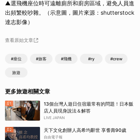
▲選飛機座位時可遠離廁所和廚房區域，避免人員進
出頻繁較吵雜。（示意圖，圖片來源：shutterstock
達志影像）
查看原始文章
#座位
#旅客
#飛機
#ry
#crew
旅遊
更多旅遊相關文章
01
13個台灣人遊日住宿最常有的問題！日本飯
店人員現身說法＆解答
LIVE JAPAN
02
天下文化創辦人高希均辭世 享耆壽90歲
自由電子報