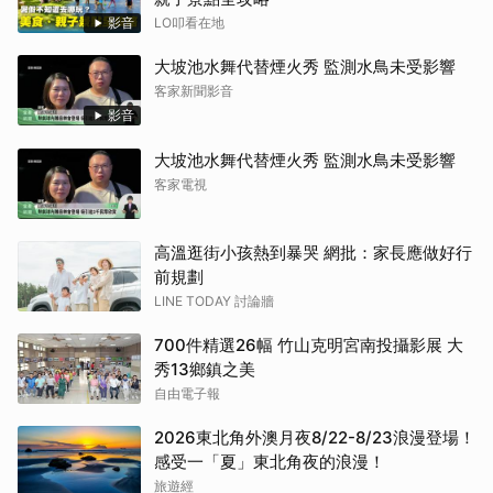
影音
LO叩看在地
大坡池水舞代替煙火秀 監測水鳥未受影響
客家新聞影音
影音
大坡池水舞代替煙火秀 監測水鳥未受影響
客家電視
高溫逛街小孩熱到暴哭 網批：家長應做好行
前規劃
LINE TODAY 討論牆
700件精選26幅 竹山克明宮南投攝影展 大
秀13鄉鎮之美
自由電子報
2026東北角外澳月夜8/22-8/23浪漫登場！
感受一「夏」東北角夜的浪漫！
旅遊經