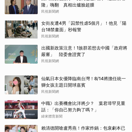
隆」嗨翻 真相出爐臉超腫
民視新聞網
女街友遭4男「囚禁性虐5個月」！他見「陽
台18禁畫面」秒報警
民視新聞網
出國新政策注意！1族群若想去中國「政府將
嚴審」 陸委會證實了
民視新聞網
仙氣日本女優降臨南台灣！8/14將擔任統一
獅女孩主題日開球嘉賓
民視新聞網
中職》出賽機會比洋將少？ 葉君璋罕見重
話：「你自己努力夠了嗎？」
緯來體育新聞
賴清德開嗆盧秀燕！作家炸鍋：包衰劇本已