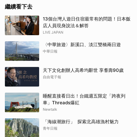
繼續看下去
取消
13個台灣人遊日住宿最常有的問題！日本飯
店人員現身說法＆解答
LIVE JAPAN
〈中華旅遊〉新溪口、淡江雙橋兩日遊
中華日報
天下文化創辦人高希均辭世 享耆壽90歲
自由電子報
睡醒直接看日出！台鐵週五限定「跨夜列
車」Threads爆紅
Newtalk
「海線潮旅行」 探索北高雄漁村魅力
青年日報