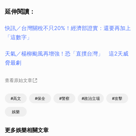
延伸閱讀：
快訊／台灣關稅不只20%！經濟部證實：還要再加上
「這數字」
天氣／楊柳颱風再增強！恐「直撲台灣」 這2天威
脅最劇
查看原始文章
#高文
#保全
#警察
#政治立場
#攻擊
娛樂
更多娛樂相關文章