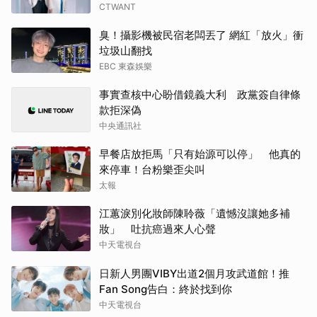
CTWANT
臭！攝影機被民宿老闆丟了 網紅「放火」衝
垃圾山翻找
EBC 東森娛樂
事實查核中心盼借鏡義大利 政黨簽自律條
款拒深偽
中央通訊社
早餐店放拒馬「只有始源可以停」 他真的
來停車！台粉樂歪尖叫
太報
江蕙淚別化妝師陳聆薇「遺憾沒讓她多補
妝」 吐抗癌過來人心聲
中天電視台
日新人男團VIBY出道2個月攻武道館！推
Fan Song告白：終於找到你
中天電視台