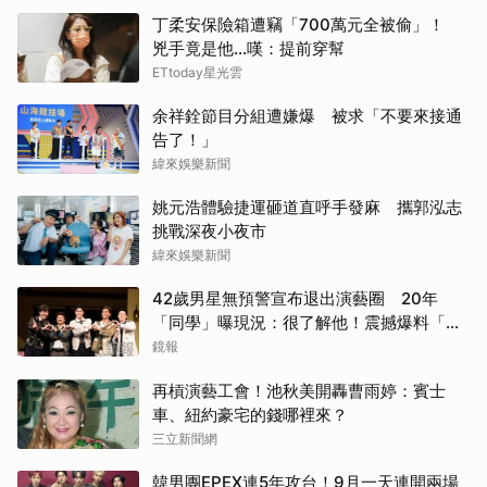
丁柔安保險箱遭竊「700萬元全被偷」！
兇手竟是他...嘆：提前穿幫
ETtoday星光雲
余祥銓節目分組遭嫌爆 被求「不要來接通
告了！」
緯來娛樂新聞
姚元浩體驗捷運砸道直呼手發麻 攜郭泓志
挑戰深夜小夜市
緯來娛樂新聞
42歲男星無預警宣布退出演藝圈 20年
「同學」曝現況：很了解他！震撼爆料「恐
懼」這件事
鏡報
再槓演藝工會！池秋美開轟曹雨婷：賓士
車、紐約豪宅的錢哪裡來？
三立新聞網
韓男團EPEX連5年攻台！9月一天連開兩場