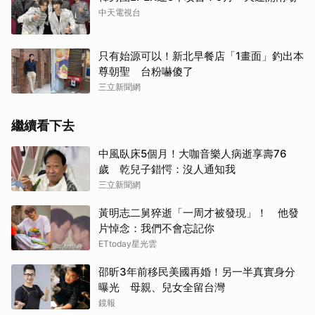
中天電視台
只有始源可以！新北早餐店「1畫面」釣出本
尊朝聖 台粉嚇傻了
三立新聞網
繼續看下去
中風臥床5個月！大咖音樂人病逝享壽76
歲 乾兒子錯愕：沒人通知我
三立新聞網
黃明志二舅猝逝「一周才被發現」！ 他發
片悼念：我們不會忘記你
ETtoday星光雲
邵昕3年前移民美國再婚！另一半真實身分
曝光 母親、兒女全留台灣
鏡報