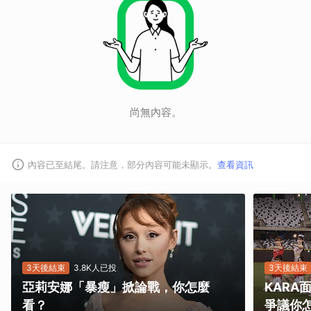
尚無內容。
內容已至結尾。請注意，部分內容可能未顯示。
查看資訊
3天後結束
3.8K人已投
3天後結束
亞莉安娜「暴瘦」掀論戰，你怎麼
KAR
看？
爭議你