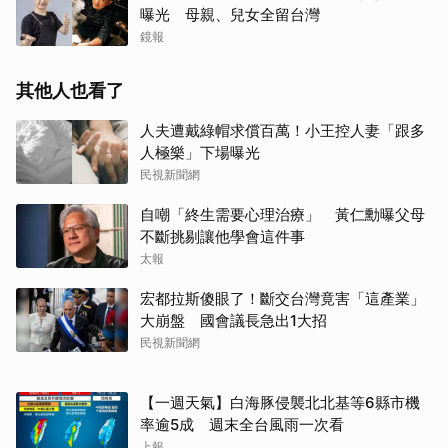
曝光 母親、兒女全留台灣
鏡報
其他人也看了
人夫遭戴綠帽求償百萬！小王控人妻「跟多
人極樂」下場曝光
民視新聞網
自嘲「終生需要心理治療」 黃仁勳曝父母
不斷挑剔讓他學會這件事
太報
宏都拉斯傻眼了！斷交台灣竟害「這產業」
大崩盤 國會議長急出1大招
民視新聞網
【一週天氣】白海豚侵襲北北基等6縣市機
率逾5成 週末全台風雨一次看
上報