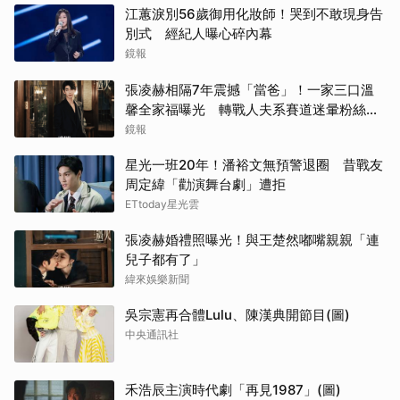
江蕙淚別56歲御用化妝師！哭到不敢現身告
別式 經紀人曝心碎內幕
鏡報
張凌赫相隔7年震撼「當爸」！一家三口溫
馨全家福曝光 轉戰人夫系賽道迷暈粉絲嗨
喊：直接結婚
鏡報
星光一班20年！潘裕文無預警退圈 昔戰友
周定緯「勸演舞台劇」遭拒
ETtoday星光雲
張凌赫婚禮照曝光！與王楚然嘟嘴親親「連
兒子都有了」
緯來娛樂新聞
吳宗憲再合體Lulu、陳漢典開節目(圖)
中央通訊社
禾浩辰主演時代劇「再見1987」(圖)