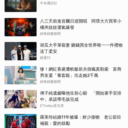
中央通訊社
八三夭前進首爾日巡開唱 阿璞大方買單小
橘夾娃娃運氣爆發
緯來娛樂新聞
胡瓜大手筆寵妻 砸錢買全世界唯一一件禮物
送丁柔安
鏡週刊
慘！網紅香菱遭軟飯前夫假瘋真勒索 富商
男友還「養套殺」坑走她2千萬
緯來娛樂新聞
傅子純遺孀曝他生前心願 「開始著手安排
中」承諾帶毛孩完成
ETtoday星光雲
羅美玲結婚11年被爆：鮮少接吻 老公節目
補親：愛的鼓勵