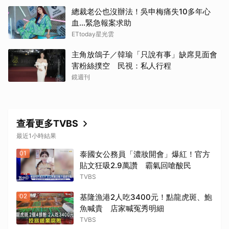
總裁老公也沒辦法！吳申梅痛失10多年心
血...緊急報案求助
ETtoday星光雲
主角放鴿子／韓瑜「只說有事」缺席見面會
害粉絲撲空 民視：私人行程
鏡週刊
查看更多TVBS
最近1小時結果
01
泰國女公務員「濃妝開會」爆紅！官方
貼文狂吸2.9萬讚 霸氣回嗆酸民
TVBS
02
基隆漁港2人吃3400元！點龍虎斑、鮑
魚喊貴 店家喊冤秀明細
TVBS