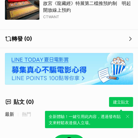
故宮《龍藏經》特展第二檔推預約制 明起
開放線上預約
CTWANT
轉發 (0)
貼文 (0)
建立貼文
最新
熱門
全新體驗！一鍵引用此內容，透過發布貼
文來輕鬆表達個人立場。