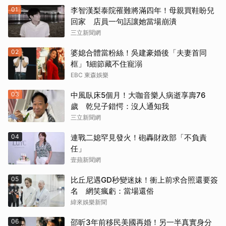
01
李智漢梨泰院罹難將滿四年！母親買鞋盼兒
回家 店員一句話讓她當場崩潰
三立新聞網
02
婆媳合體當粉絲！吳建豪婚後「夫妻首同
框」1細節藏不住寵溺
EBC 東森娛樂
03
中風臥床5個月！大咖音樂人病逝享壽76
歲 乾兒子錯愕：沒人通知我
三立新聞網
04
連戰二媳罕見發火！砲轟財政部「不負責
任」
壹蘋新聞網
05
比丘尼遇GD秒變迷妹！衝上前求合照還要簽
名 網笑瘋虧：當場還俗
緯來娛樂新聞
06
邵昕3年前移民美國再婚！另一半真實身分