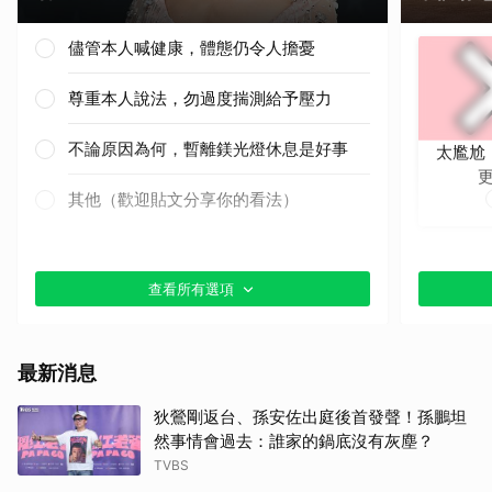
儘管本人喊健康，體態仍令人擔憂
尊重本人說法，勿過度揣測給予壓力
不論原因為何，暫離鎂光燈休息是好事
太尷尬
其他（歡迎貼文分享你的看法）
取消
查看所有選項
最新消息
狄鶯剛返台、孫安佐出庭後首發聲！孫鵬坦
然事情會過去：誰家的鍋底沒有灰塵？
TVBS