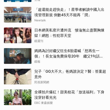
「趁還能走趕快走」！星學者解讀中國入出
境管理新規 倒數45天不能再「潤」
Newtalk
日本網美私密片遭外流 慘淪無止盡襲胸煉
獄！網怒：性犯罪天堂
鏡週刊
媽媽為討好繼父狂生6胎還喊「想再生一
個」！長女淪免費保母20年 繼父1句話嚇
到逃家
鏡報
兒子「GG大不大」爸媽誰決定？醫：答案超
意外
民視新聞網
全裸拍片爆紅！甜美校花「放送福利」下身
沒穿好看光光
EBC 東森娛樂