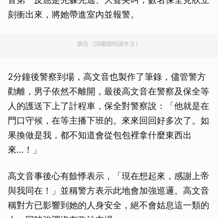
刻衝出來，將她帶進室內並報警。
廣告（請繼續閱讀本文）
2分鐘後警察到場，高文音也製作了筆錄，儘管警方
勸離，男子依然不離開，最後高文音在警察及保全等
人的護送下上了計程車，保全對警察說：「他就是在
門口守候，在等主播下班的。來來回回好多次了。如
果換做是我，都不知道會從包包裡拿什麼東西出
來…！」
高文音事後心有餘悸表示，「現在想起來，感謝上帝
與我同在！」並稱警方表示此地會加強巡邏。高文音
稱對方已影響到她的人身安全，絕不會姑息這一類的