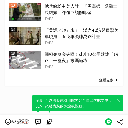
03
俄兵紛紛中美人計！「黑寡婦」誘騙士
兵結婚 詐領巨額撫卹金
TVBS
04
「美語老師」來了！漢光42演習目擊美
軍現身 看我軍演練萬鈞計畫
TVBS
05
婦領完藥突失蹤！徒步10公里迷途「躺
路上一整夜」家屬嚇壞
TVBS
查看更多
全新體驗！一鍵引用此內容，透過發布貼
可以轉發或引用此內容至自己的貼文中，
文來輕鬆表達個人立場。
來發表您的評論或觀點。
62