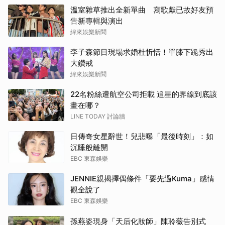
溫室雜草推出全新單曲 寫歌獻已故好友預
告新專輯與演出
緯來娛樂新聞
李子森節目現場求婚杜忻恬！單膝下跪秀出
大鑽戒
緯來娛樂新聞
22名粉絲遭航空公司拒載 追星的界線到底該
畫在哪？
LINE TODAY 討論牆
日傳奇女星辭世！兒悲曝「最後時刻」：如
沉睡般離開
EBC 東森娛樂
JENNIE親揭擇偶條件「要先過Kuma」感情
觀全說了
EBC 東森娛樂
孫燕姿現身「天后化妝師」陳聆薇告別式