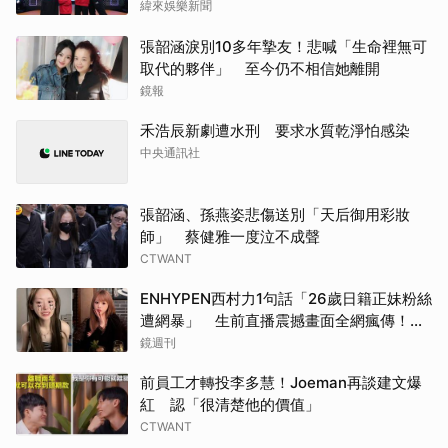
緯來娛樂新聞
張韶涵淚別10多年摯友！悲喊「生命裡無可
取代的夥伴」 至今仍不相信她離開
鏡報
禾浩辰新劇遭水刑 要求水質乾淨怕感染
中央通訊社
張韶涵、孫燕姿悲傷送別「天后御用彩妝
師」 蔡健雅一度泣不成聲
CTWANT
ENHYPEN西村力1句話「26歲日籍正妹粉絲
遭網暴」 生前直播震撼畫面全網瘋傳！警
方證實死訊
鏡週刊
前員工才轉投李多慧！Joeman再談建文爆
紅 認「很清楚他的價值」
CTWANT