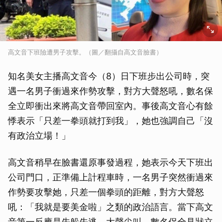
高文音下班險遭男子攻擊。（圖／翻攝自高文音臉書）
知名美女主播高文音今（8）日下班步出公司時，突
遇一名男子衝過來作勢攻擊，對方大聲怒吼，數名保
全立即衝出來將高文音帶回室內。事後高文音心有餘
悸表示「只差一拳頭就打到我」，她也強調自己「沒
有政治立場！」
高文音稍早在臉書還原事發過程，她表示今天下班出
公司門口，正準備上計程車時，一名男子突然衝過來
作勢要攻擊她，只差一個拳頭的距離，對方大聲怒
吼：「我就是要美金啦」之類的政治語言。當下高文
音第一反應是先躲先逃、大聲尖叫，數名保全見狀立