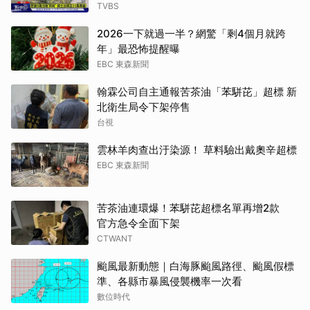
TVBS
2026一下就過一半？網驚「剩4個月就跨
年」最恐怖提醒曝
EBC 東森新聞
翰霖公司自主通報苦茶油「苯駢芘」超標 新
北衛生局令下架停售
台視
雲林羊肉查出汙染源！ 草料驗出戴奧辛超標
EBC 東森新聞
苦茶油連環爆！苯駢芘超標名單再增2款
官方急令全面下架
CTWANT
颱風最新動態｜白海豚颱風路徑、颱風假標
準、各縣市暴風侵襲機率一次看
數位時代