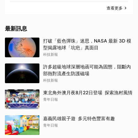
查看更多
最新訊息
打破「藍色彈珠」迷思，NASA 最新 3D 模
型揭露地球「坑疤」真面目
科技新報
許多超級地球深層地函可能為固態，阻斷內
部熱對流產生防護磁場
科技新報
東北角外澳月夜8月22日登場 探索漁村風情
青年日報
嘉義民雄親子遊 多元特色豐富有趣
青年日報