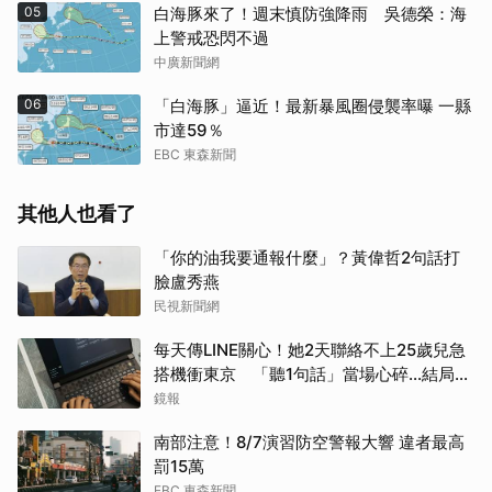
05
白海豚來了！週末慎防強降雨 吳德榮：海
上警戒恐閃不過
中廣新聞網
06
「白海豚」逼近！最新暴風圈侵襲率曝 一縣
市達59％
EBC 東森新聞
其他人也看了
「你的油我要通報什麼」？黃偉哲2句話打
臉盧秀燕
民視新聞網
每天傳LINE關心！她2天聯絡不上25歲兒急
搭機衝東京 「聽1句話」當場心碎...結局看
哭網
鏡報
南部注意！8/7演習防空警報大響 違者最高
罰15萬
EBC 東森新聞