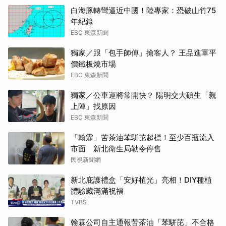
白海豚轉彎逼近中國！陸專家：恐破山竹75
年紀錄
EBC 東森新聞
獨家／跟「包手師傅」搶客人？ 王品進軍平
價鐵板燒市場
EBC 東森新聞
獨家／公車運將常開快？ 陽明交大碩生「親
上陣」找原因
EBC 東森新聞
「翰霖」苦茶油苯駢芘超標！至少百瓶流入
市面 新北衛生局勒令停售
民視新聞網
新北庇護禮盒「安好植光」亮相！DIY種植
體驗藏滿滿祝福
TVBS
翰霖公司自主通報苦茶油「苯駢芘」不合格