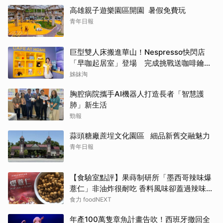
高雄親子遊樂園區開園 暑假免費玩
青年日報
巨型雙人床搬進華山！Nespresso快閃店
「早咖起居室」登場 完成挑戰送咖啡鑰匙
圈
姊妹淘
胸腔病院攜手AI機器人打造長者「智慧護
肺」新生活
勁報
蒜頭糖廠蔗埕文化園區 細品新舊交融魅力
青年日報
【食驗室點評】果蒔制研所「墨西哥辣味爆
薏仁」非油炸很耐吃 香料風味卻蓋過辣味特
色
食力 foodNEXT
年產100萬隻章魚計畫告吹！西班牙撤回全