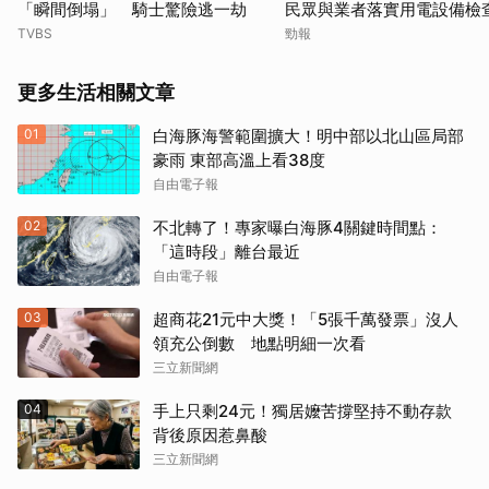
「瞬間倒塌」 騎士驚險逃一劫
民眾與業者落實用電設備檢
TVBS
勁報
更多生活相關文章
01
白海豚海警範圍擴大！明中部以北山區局部
豪雨 東部高溫上看38度
自由電子報
02
不北轉了！專家曝白海豚4關鍵時間點：
「這時段」離台最近
自由電子報
03
超商花21元中大獎！「5張千萬發票」沒人
領充公倒數 地點明細一次看
三立新聞網
04
手上只剩24元！獨居嬤苦撐堅持不動存款
背後原因惹鼻酸
三立新聞網