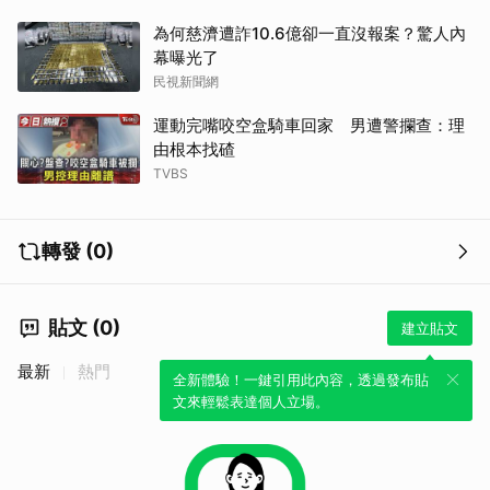
為何慈濟遭詐10.6億卻一直沒報案？驚人內
幕曝光了
民視新聞網
運動完嘴咬空盒騎車回家 男遭警攔查：理
由根本找碴
TVBS
轉發 (0)
貼文 (0)
建立貼文
最新
熱門
全新體驗！一鍵引用此內容，透過發布貼
文來輕鬆表達個人立場。