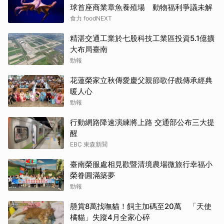
球首座商業章魚養殖場 動物福利爭議未解
食力 foodNEXT
精湛交通工業於七股科技工業區投資5.1億擴
大布局臺南
勁報
花蓮榮家立秋傳愛慶父親節歌仔戲傳承經典
暖人心
勁報
行動網路降速演練將上路 交通部公布三大提
醒
EBC 東森新聞
臺南榮服處相見歡暨清境農場微旅行幸福小
榮眷圓滿築夢
勁報
懸賞8萬找嘸貓！飼主加碼至20萬 「天使
橘貓」失蹤4月全家心碎