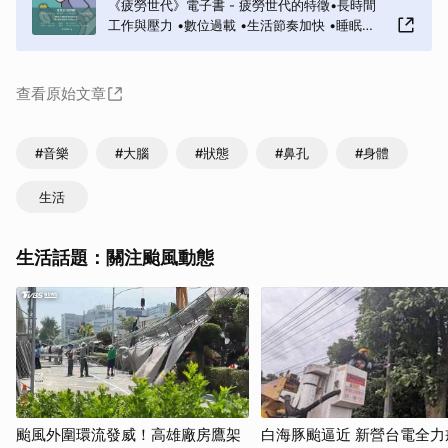
《疲勞世代》電子書 - 疲勞世代的特徵•長時間
工作與壓力 •數位過載 •生活節奏加快 •睡眠不
足與健康問題「雖然什麼都沒做，但怎麼感覺這
麼累呢？」「晚上睡不著，早上起不來。...
查看原始文章
#音樂
#大腦
#狀態
#鼻孔
#身體
生活
生活話題：關注颱風動態
颱風外圍環流發威！高雄廠房鷹架
白海豚颱逼近 新營台電全力