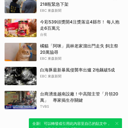
218瓶緊急下架
EBC 東森新聞
今彩539頭獎開4注獎落這4縣市！ 每人抱
走6百萬元
台視
橘貓「阿咪」員林老家溜出門走失 飼主祭
20萬協尋
EBC 東森新聞
白海豚最新暴風侵襲率出爐 2地飆破5成
EBC 東森新聞
台商湧進越南設廠！中高階主管「月領20
萬」 專家揭生存關鍵
TVBS
全新體驗！一鍵引用此內容，透過發布貼
可以轉發或引用此內容至自己的貼文中，