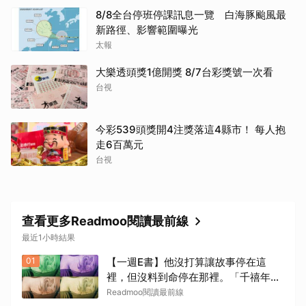
8/8全台停班停課訊息一覽 白海豚颱風最
新路徑、影響範圍曝光
太報
大樂透頭獎1億開獎 8/7台彩獎號一次看
台視
今彩539頭獎開4注獎落這4縣市！ 每人抱
走6百萬元
台視
查看更多Readmoo閱讀最前線
最近1小時結果
01
【一週E書】他沒打算讓故事停在這
裡，但沒料到命停在那裡。「千禧年三
部曲」電子版上架
Readmoo閱讀最前線