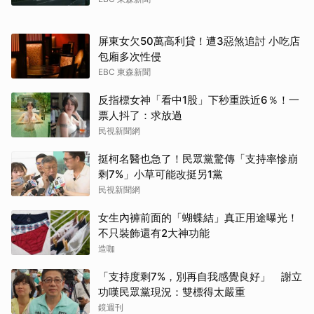
屏東女欠50萬高利貸！遭3惡煞追討 小吃店
包廂多次性侵
EBC 東森新聞
反指標女神「看中1股」下秒重跌近6％！一
票人抖了：求放過
民視新聞網
挺柯名醫也急了！民眾黨驚傳「支持率慘崩
剩7%」小草可能改挺另1黨
民視新聞網
女生內褲前面的「蝴蝶結」真正用途曝光！
不只裝飾還有2大神功能
造咖
「支持度剩7%，別再自我感覺良好」 謝立
功嘆民眾黨現況：雙標得太嚴重
鏡週刊