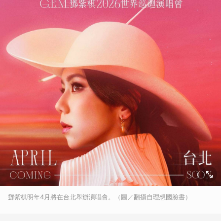
鄧紫棋明年4月將在台北舉辦演唱會。（圖／翻攝自理想國臉書）