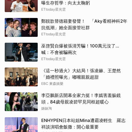
曝生存哲學：向太太鞠躬
ETtoday星光雲
鄭靚歆替德籍妻發聲！ 「Aky看精神科2年
抗低潮」她全面接管社群
ETtoday星光雲
巫啓賢自爆被張清芳騙！100萬元沒了...
喊：不會被騙兩次
ETtoday星光雲
《這一秒過火》大結局！張凌赫、王楚然
「婚禮照曝光」嘟嘴親親超甜
EBC 東森娛樂
李亞鵬新店開幕全家力挺！李嫣害羞躲鏡
頭，84歲母親凌碧罕見同框超暖心
姊妹淘
ENHYPEN日本站姐Mina遭霸凌輕生 羅志
祥談演唱會飯撒：開心最重要