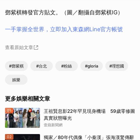
鄧紫棋轉發官方貼文。（圖／翻攝自鄧紫棋IG）
一手掌握全世界，立即加入東森網Line官方帳號
查看原始文章
#鄧紫棋
#台北
#粉絲
#gloria
#理想國
娛樂
更多娛樂相關文章
01
王祖賢息影22年罕見現身機場 59歲零修圖
真實狀態曝光
壹蘋新聞網
02
獨家／80年代偶像「小秦漢」張海漢驚傳辭