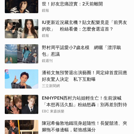
世！好友悲痛證實：2天前離開
鏡報
IU更新近況藏玄機？貼文配樂竟是「前男友
的歌」 粉絲看傻：怎麼會選這首？
鏡報
野村周平認愛小7歲名模 網曬「漂浮鵰
包」惹議
鏡週刊
潘裕文無預警退出演藝圈！周定緯首度回應
好友驚人決定 私下互動曝
三立新聞網
ENHYPEN西村力站姐輕生亡！生前淚喊
「本想再活久點」粉絲怒轟：別再差別對待
EBC 東森娛樂
陳冠希倫敦地鐵現身超隨性！長髮鬍渣、夾
腳拖不修邊幅，鬆弛感滿分