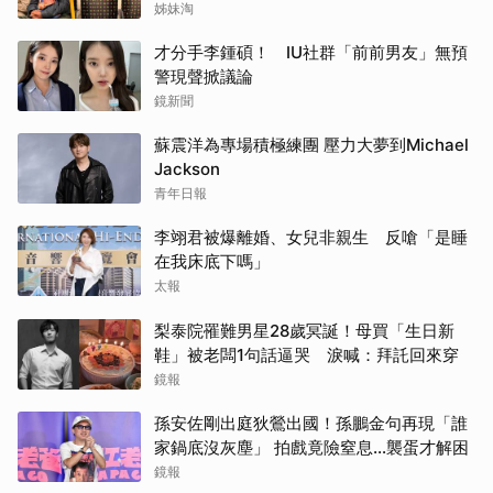
姊妹淘
才分手李鍾碩！ IU社群「前前男友」無預
警現聲掀議論
鏡新聞
蘇震洋為專場積極練團 壓力大夢到Michael
Jackson
青年日報
李翊君被爆離婚、女兒非親生 反嗆「是睡
在我床底下嗎」
太報
梨泰院罹難男星28歲冥誕！母買「生日新
鞋」被老闆1句話逼哭 淚喊：拜託回來穿
鏡報
孫安佐剛出庭狄鶯出國！孫鵬金句再現「誰
家鍋底沒灰塵」 拍戲竟險窒息…襲蛋才解困
鏡報