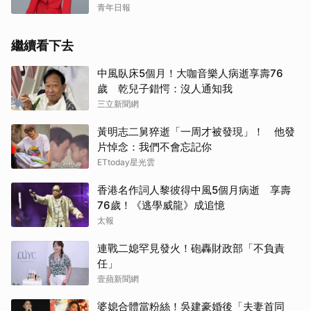
青年日報
繼續看下去
中風臥床5個月！大咖音樂人病逝享壽76
歲 乾兒子錯愕：沒人通知我
三立新聞網
黃明志二舅猝逝「一周才被發現」！ 他發
片悼念：我們不會忘記你
ETtoday星光雲
香港名作詞人黎彼得中風5個月病逝 享壽
76歲！《逃學威龍》成追憶
太報
連戰二媳罕見發火！砲轟財政部「不負責
任」
壹蘋新聞網
婆媳合體當粉絲！吳建豪婚後「夫妻首同