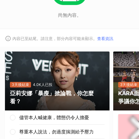
尚無內容。
內容已至結尾。請注意，部分內容可能未顯示。
查看資訊
取消
3天後結束
4.0K人已投
3天後結束
亞莉安娜「暴瘦」掀論戰，你怎麼
KAR
看？
爭議你
儘管本人喊健康，體態仍令人擔憂
尊重本人說法，勿過度揣測給予壓力