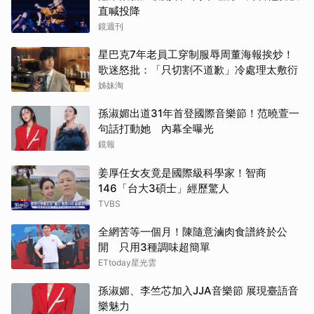
直喊投降
鏡週刊
星巴克7年老員工穿制服辱周董海報挨炒！
歌迷怒批：「只切割不道歉」冷處理太敷衍
姊妹淘
孫淑媚出道31年首登國際音樂節！范曉萱一
句話打動她 內幕全曝光
鏡報
姜厚任女友竟是國際級科學家！智商
146「台大3碩士」經歷驚人
TVBS
全網苦等一個月！陳隨意滷肉食譜終於公
開 只用3種調味超簡單
ETtoday星光雲
孫淑媚、李竺芯加入JJA音樂節 展現臺語音
樂魅力