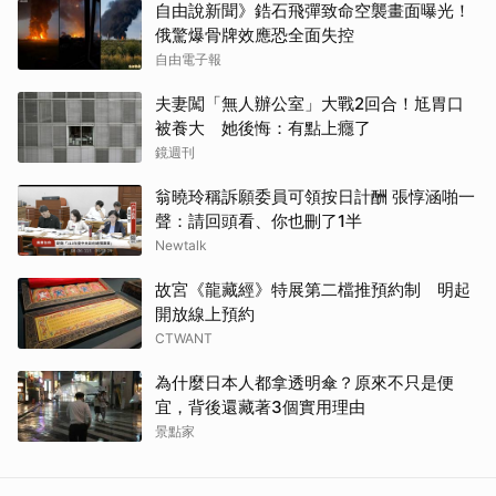
自由說新聞》鋯石飛彈致命空襲畫面曝光！
俄驚爆骨牌效應恐全面失控
自由電子報
夫妻闖「無人辦公室」大戰2回合！尪胃口
被養大 她後悔：有點上癮了
鏡週刊
翁曉玲稱訴願委員可領按日計酬 張惇涵啪一
聲：請回頭看、你也刪了1半
Newtalk
故宮《龍藏經》特展第二檔推預約制 明起
開放線上預約
CTWANT
為什麼日本人都拿透明傘？原來不只是便
宜，背後還藏著3個實用理由
景點家