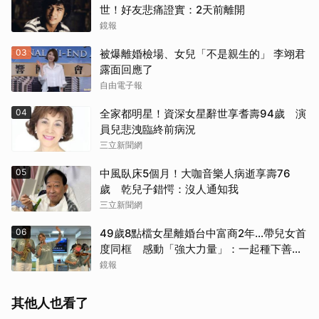
世！好友悲痛證實：2天前離開
鏡報
03
被爆離婚檢場、女兒「不是親生的」 李翊君
露面回應了
自由電子報
04
全家都明星！資深女星辭世享耆壽94歲 演
員兒悲洩臨終前病況
三立新聞網
05
中風臥床5個月！大咖音樂人病逝享壽76
歲 乾兒子錯愕：沒人通知我
三立新聞網
06
49歲8點檔女星離婚台中富商2年...帶兒女首
度同框 感動「強大力量」：一起種下善的
種子
鏡報
其他人也看了