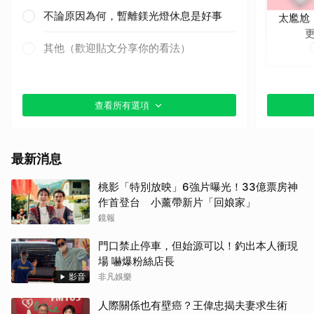
不論原因為何，暫離鎂光燈休息是好事
太尷尬
其他（歡迎貼文分享你的看法）
查看所有選項
最新消息
桃影「特別放映」6強片曝光！33億票房神
作首登台 小薰帶新片「回娘家」
鏡報
門口禁止停車，但始源可以！釣出本人衝現
場 嚇爆粉絲店長
影音
非凡娛樂
人際關係也有壁癌？王偉忠揭夫妻求生術