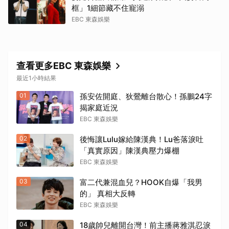
框」1細節藏不住寵溺
EBC 東森娛樂
查看更多EBC 東森娛樂
最近1小時結果
01
孫安佐開庭、狄鶯離台散心！孫鵬24字
揭家庭近況
EBC 東森娛樂
02
後悔讓Lulu嫁給陳漢典！Lu爸落淚吐
「真實原因」陳漢典壓力爆棚
EBC 東森娛樂
03
富二代兼混血兒？HOOK自爆「我男
的」 真相大反轉
EBC 東森娛樂
04
18歲帥兒離開台灣！前主播蔣雅淇忍淚