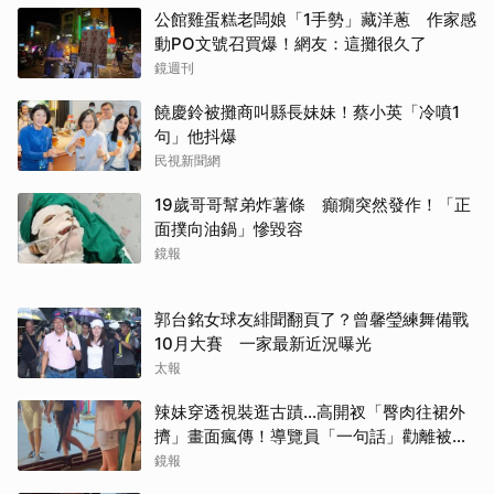
公館雞蛋糕老闆娘「1手勢」藏洋蔥 作家感
動PO文號召買爆！網友：這攤很久了
鏡週刊
饒慶鈴被攤商叫縣長妹妹！蔡小英「冷噴1
句」他抖爆
民視新聞網
19歲哥哥幫弟炸薯條 癲癇突然發作！「正
面撲向油鍋」慘毀容
鏡報
郭台銘女球友緋聞翻頁了？曾馨瑩練舞備戰
10月大賽 一家最新近況曝光
太報
辣妹穿透視裝逛古蹟…高開衩「臀肉往裙外
擠」畫面瘋傳！導覽員「一句話」勸離被狂
讚
鏡報