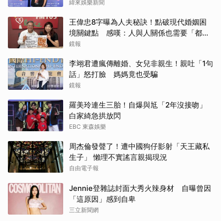
緯來娛樂新聞
王偉忠8字曝為人夫秘訣！點破現代婚姻困
境關鍵點 感嘆：人與人關係也需要「都
更」
鏡報
李翊君遭瘋傳離婚、女兒非親生！親吐「1句
話」怒打臉 媽媽竟也受騙
鏡報
羅美玲連生三胎！自爆與尪「2年沒接吻」
白家綺急拱放閃
EBC 東森娛樂
周杰倫發聲了！遭中國狗仔影射「天王藏私
生子」 懶理不實謠言親揭現況
自由電子報
Jennie登雜誌封面大秀火辣身材 自曝曾因
「這原因」感到自卑
三立新聞網