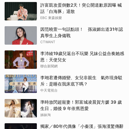
許富凱攻蛋倒數2天！突公開道歉原因曝 喊
話「白海豚」退散
EBC 東森娛樂
因范曉萱一句話點頭！ 孫淑媚出道31年認
真學生上身備戰
CTWANT
李沛綾19歲兒返台不玩樂 兄妹公益合奏她感
恩：天使兒女
聯合新聞網
李翊君遭傳婚變、女兒非親生 氣炸現身駁
斥：是睡在我床底下嗎？
中天電視台
準時放閃超寵妻！郭富城凌晨賀方媛 39 歲
生日，婚後 9 年依舊恩愛
姊妹淘
獨家／80年代偶像「小秦漢」張海漢驚傳辭