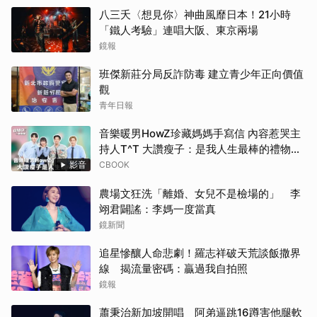
八三夭〈想見你〉神曲風靡日本！21小時
「鐵人考驗」連唱大阪、東京兩場
鏡報
班傑新莊分局反詐防毒 建立青少年正向價值
觀
青年日報
音樂暖男HowZ珍藏媽媽手寫信 內容惹哭主
持人T^T 大讚瘦子：是我人生最棒的禮物！
｜#HowZ｜#人物專訪【#OMO調查局】
影音
CBOOK
農場文狂洗「離婚、女兒不是檢場的」 李
翊君闢謠：李媽一度當真
鏡新聞
追星慘釀人命悲劇！羅志祥破天荒談飯撒界
線 揭流量密碼：贏過我自拍照
鏡報
蕭秉治新加坡開唱 阿弟逼跳16蹲害他腿軟