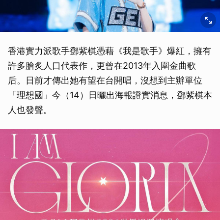
香港實力派歌手鄧紫棋憑藉《我是歌手》爆紅，擁有
許多膾炙人口代表作，更曾在2013年入圍金曲歌
后。日前才傳出她有望在台開唱，沒想到主辦單位
「理想國」今（14）日曬出海報證實消息，鄧紫棋本
人也發聲。