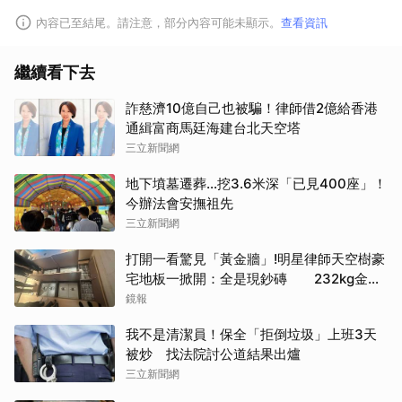
內容已至結尾。請注意，部分內容可能未顯示。
查看資訊
繼續看下去
詐慈濟10億自己也被騙！律師借2億給香港
通緝富商馬廷海建台北天空塔
三立新聞網
地下墳墓遷葬…挖3.6米深「已見400座」！
今辦法會安撫祖先
三立新聞網
打開一看驚見「黃金牆」!明星律師天空樹豪
宅地板一掀開：全是現鈔磚 232kg金山
震撼影像曝
鏡報
我不是清潔員！保全「拒倒垃圾」上班3天
被炒 找法院討公道結果出爐
三立新聞網