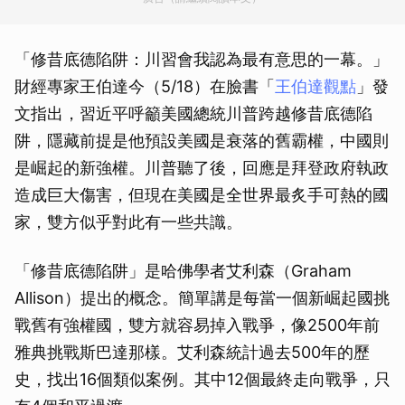
「修昔底德陷阱：川習會我認為最有意思的一幕。」
財經專家王伯達今（5/18）在臉書「
王伯達觀點
」發
文指出，習近平呼籲美國總統川普跨越修昔底德陷
阱，隱藏前提是他預設美國是衰落的舊霸權，中國則
是崛起的新強權。川普聽了後，回應是拜登政府執政
造成巨大傷害，但現在美國是全世界最炙手可熱的國
家，雙方似乎對此有一些共識。
「修昔底德陷阱」是哈佛學者艾利森（Graham
Allison）提出的概念。簡單講是每當一個新崛起國挑
戰舊有強權國，雙方就容易掉入戰爭，像2500年前
雅典挑戰斯巴達那樣。艾利森統計過去500年的歷
史，找出16個類似案例。其中12個最終走向戰爭，只