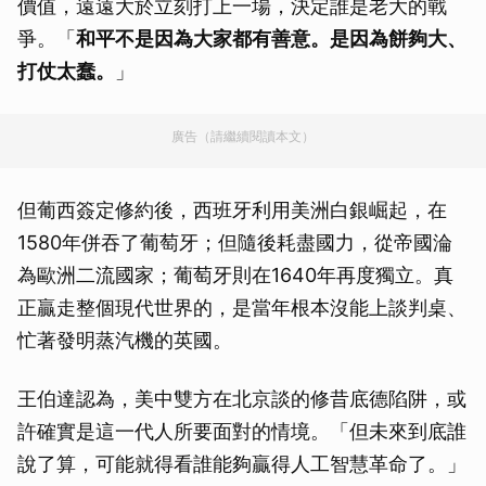
價值，遠遠大於立刻打上一場，決定誰是老大的戰
爭。「
和平不是因為大家都有善意。是因為餅夠大、
打仗太蠢。
」
廣告（請繼續閱讀本文）
但葡西簽定修約後，西班牙利用美洲白銀崛起，在
1580年併吞了葡萄牙；但隨後耗盡國力，從帝國淪
為歐洲二流國家；葡萄牙則在1640年再度獨立。真
正贏走整個現代世界的，是當年根本沒能上談判桌、
忙著發明蒸汽機的英國。
王伯達認為，美中雙方在北京談的修昔底德陷阱，或
許確實是這一代人所要面對的情境。「但未來到底誰
說了算，可能就得看誰能夠贏得人工智慧革命了。」