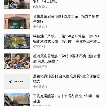
案件「4大疑點」
民視新聞網
台東農業處長涉圖利2度交保 檢方再提抗
告(圖)
中央通訊社
喝精油「辟穀」、藏158公斤黃金！假BNT
騙走慈濟10.6億 豪宅地下室竟挖出乾鮑金
庫
CTWANT
慈濟買疫苗遭詐！陳時中要求不實指控者道
歉 蔣萬安回應了
自由電子報
農路拓寬涉圖利 台東農業處長2度交保檢提
抗告
中央通訊社
工具充電釀禍? 台中水電行竄火 7旬婦一度
受困