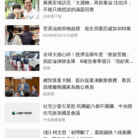
蔣萬安堵訪完「大迴轉」再批毒油 沈伯洋：
不能只挑想談的議題回應
自由電子報
苦茶油致癌物超標 衛生局重罰威加300萬
NOWNEWS今日新聞
全球大德心碎！慈濟這兩年度「救拔苦難」
捐款淪律師金庫 6被告奢華過日「現鈔黃
金淹腳目」
鏡報
總預算案卡關、藍白提案凍刪業務費 蔡其
昌嘆癱瘓國家為難公務員
鏡新聞
社宅少蓋引眾怒 民團籲六都不擺爛、中央開
住宅政策國是會議
中央廣播電臺
(影) 柯文哲「韌帶斷了」還能蹦跳？綠黨團