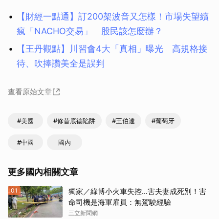
【財經一點通】訂200架波音又怎樣！市場失望續
瘋「NACHO交易」 股民該怎麼辦？
【王丹觀點】川習會4大「真相」曝光 高規格接
待、吹捧讚美全是誤判
查看原始文章
#美國
#修昔底德陷阱
#王伯達
#葡萄牙
#中國
國內
更多國內相關文章
01
獨家／綠博小火車失控…害夫妻成死別！害
命司機是海軍雇員：無駕駛經驗
三立新聞網