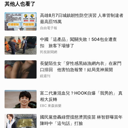
其他人也看了
高雄8月7日城鎮韌性防空演習 人車管制違者
最高罰15萬
自由電子報
中國「這產品」闖關失敗！504包全遭查
扣 旅客下場慘了
民視新聞網
長髮陌生女「穿性感黑絲漁網內衣」在家門
口排回 他害怕急報警！結局竟神展開
鏡週刊
富二代兼混血兒？HOOK自爆「我男的」 真
相大反轉
EBC 東森娛樂
國民黨曾轟綠營擋慈濟買疫苗 林智群曝當年
陳時中「這句話」打臉