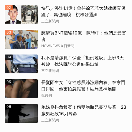
02
快訊／涉詐1.1億！曾任徐巧芯大姑律師棄保
跑了…媽也離境 桃檢發通緝
三立新聞網
03
慈濟買BNT遭騙10億 陳時中：他們是受害
者
NOWNEWS今日新聞
04
我不是清潔員！保全「拒倒垃圾」上班3天
被炒 找法院討公道結果出爐
三立新聞網
05
長髮陌生女「穿性感黑絲漁網內衣」在家門
口排回 他害怕急報警！結局竟神展開
鏡週刊
06
胞姊發抖急報案！怨雙胞胎兄長期失業 23
歲男狂砍16刀奪命
三立新聞網