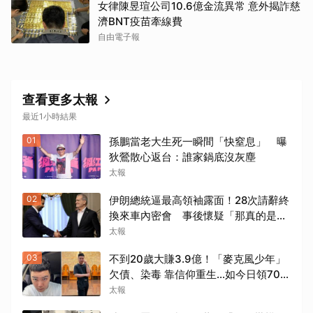
女律陳昱瑄公司10.6億金流異常 意外揭詐慈
濟BNT疫苗牽線費
自由電子報
查看更多太報
最近1小時結果
01
孫鵬當老大生死一瞬間「快窒息」 曝
狄鶯散心返台：誰家鍋底沒灰塵
太報
02
伊朗總統逼最高領袖露面！28次請辭終
換來車內密會 事後懷疑「那真的是他
嗎?」
太報
03
不到20歲大賺3.9億！「麥克風少年」
欠債、染毒 靠信仰重生...如今日領700
元過活
太報