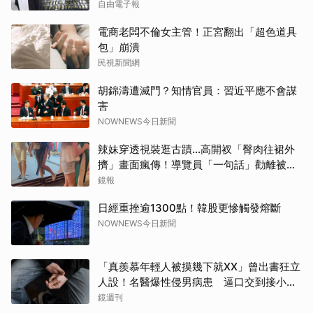
自由電子報
電商老闆不倫女主管！正宮翻出「超色道具
包」崩潰
民視新聞網
胡錦濤遭滅門？知情官員：習近平應不會謀
害
NOWNEWS今日新聞
辣妹穿透視裝逛古蹟…高開衩「臀肉往裙外
擠」畫面瘋傳！導覽員「一句話」勸離被狂
讚
鏡報
日經重挫逾1300點！韓股更慘觸發熔斷
NOWNEWS今日新聞
「真羨慕年輕人被摸幾下就XX」曾出書狂立
人設！名醫爆性侵男病患 逼口交到接小孩
鬧鐘響才停
鏡週刊