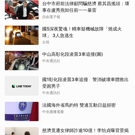
台中市府前法律顧問騙慈濟 蔡其昌搖頭：壞
事在盧秀燕卸任前一一暴雷
自由電子報
國5深夜驚魂！轎車疑機械故障「燒成火
球」 3人急逃生
台視
中山高彰化段凌晨3車追撞(圖)
中央通訊社
國1彰化段凌晨3車追撞 警消破壞車體救出
受困男子
中央通訊社
法國海外省馬約特 雙邊互動日益頻密
中央廣播電臺
慈濟竟遭女律師詐逾10億！李怡貞曝背景揭