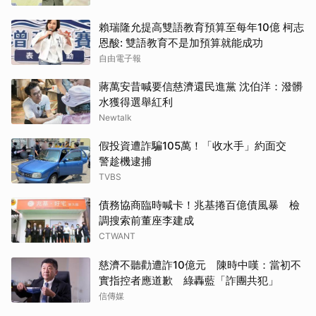
賴瑞隆允提高雙語教育預算至每年10億 柯志
恩酸: 雙語教育不是加預算就能成功
自由電子報
蔣萬安昔喊要信慈濟還民進黨 沈伯洋：潑髒
水獲得選舉紅利
Newtalk
假投資遭詐騙105萬！「收水手」約面交
警趁機逮捕
TVBS
債務協商臨時喊卡！兆基捲百億債風暴 檢
調搜索前董座李建成
CTWANT
慈濟不聽勸遭詐10億元 陳時中嘆：當初不
實指控者應道歉 綠轟藍「詐團共犯」
信傳媒