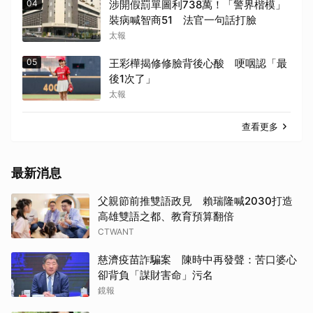
04
涉開假罰單圖利738萬！「警界楷模」
裝病喊智商51 法官一句話打臉
太報
05
王彩樺揭修修臉背後心酸 哽咽認「最
後1次了」
太報
查看更多
最新消息
父親節前推雙語政見 賴瑞隆喊2030打造
高雄雙語之都、教育預算翻倍
CTWANT
慈濟疫苗詐騙案 陳時中再發聲：苦口婆心
卻背負「謀財害命」污名
鏡報