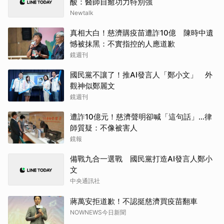
酸：醫師自癒功力特別強
Newtalk
真相大白！慈濟購疫苗遭詐10億 陳時中遺
憾被抹黑：不實指控的人應道歉
鏡週刊
國民黨不讓了！推AI發言人「鄭小文」 外
觀神似鄭麗文
鏡週刊
遭詐10億元！慈濟聲明卻喊「這句話」...律
師質疑：不像被害人
鏡報
備戰九合一選戰 國民黨打造AI發言人鄭小
文
中央通訊社
蔣萬安拒道歉！不認挺慈濟買疫苗翻車
NOWNEWS今日新聞