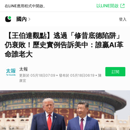
以LINE開啟
在LINE應用程式中開啟。
國內
登入
【王伯達觀點】逃過「修昔底德陷阱」
仍衰敗！歷史實例告訴美中：誰贏AI革
命誰老大
太報
訂閱
更新於 05月18日07:09 • 發布於 05月18日06:19 • 陳
康宜