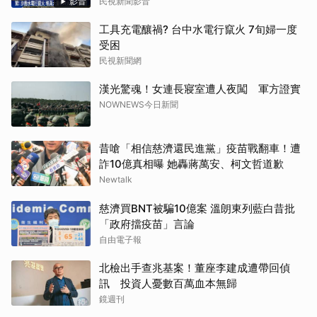
影音
民視新聞影音
工具充電釀禍? 台中水電行竄火 7旬婦一度
受困
民視新聞網
漢光驚魂！女連長寢室遭人夜闖 軍方證實
NOWNEWS今日新聞
昔嗆「相信慈濟還民進黨」疫苗戰翻車！遭
詐10億真相曝 她轟蔣萬安、柯文哲道歉
Newtalk
慈濟買BNT被騙10億案 溫朗東列藍白昔批
「政府擋疫苗」言論
自由電子報
北檢出手查兆基案！董座李建成遭帶回偵
訊 投資人憂數百萬血本無歸
鏡週刊