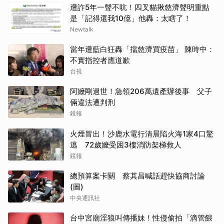
遭詐5年一聲不吭！四叉貓揪慈濟聲明重點
是「記得還我10億」他轟：太瞎了！
Newtalk
當年遭藍白狂轟「擋慈濟買疫苗」 陳時中：
不實指控者應道歉
台視
阿嬤剛過世！急領206萬遺產辦後事 父子
倆違法遭判刑
鏡報
火煙冒出！沙鹿水電行清晨陷火海1家4口驚
逃 72歲嬤受困3樓消防架梯救人
鏡報
總預算案卡關 蔡其昌喊話趕快協商討論
(圖)
中央通訊社
台中宮廟淫狼叫傳播妹！性侵偷拍「滴管餵