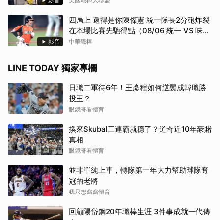
影音
美國職棒大聯盟
四局上 還得是你陳傑憲 統一隊長2分砲炸裂
在本場比賽先馳得點（08/06 統一 VS 味
全）
影音
中華職棒
LINE TODAY 獨家專欄
日職二軍待6年！王彥程如何逆襲成韓職勝
投王？
眼鏡哥看體育
換來Skubal三連霸就穩了？道奇近10年豪賭
真相
眼鏡哥看體育
並非單純上車，轉隊第一年大力幫助球隊奪
冠的老將
我只想寫寫體育
回顧陽岱鋼20年職棒生涯 3件事成就一代傳