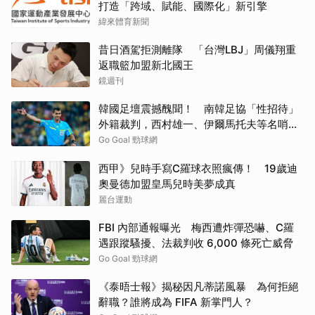
打造「跨域、賦能、國際化」新引擎
緯來體育新聞
昔日酒駕拒測離隊 「台灣LBJ」周儀翔重
返職籃加盟新北國王
鏡週刊
韓國足壇震撼醜聞！ 南韓足協「性招待」
外籍裁判，西村雄一、伊爾馬托夫等名哨捲
入爭議
Go Goal 勁球網
西甲》兒時手寫C羅球衣照瘋傳！ 19歲迪
奧曼德加盟皇馬兒時美夢成真
麗台運動
FBI 內部通報曝光 梅西遭炸彈恐嚇、C羅
遇跟蹤騷擾、法裁判收 6,000 條死亡威脅
Go Goal 勁球網
《泰晤士報》揭秘因凡蒂諾風暴 為何拒絕
辭職？誰將成為 FIFA 新掌門人？