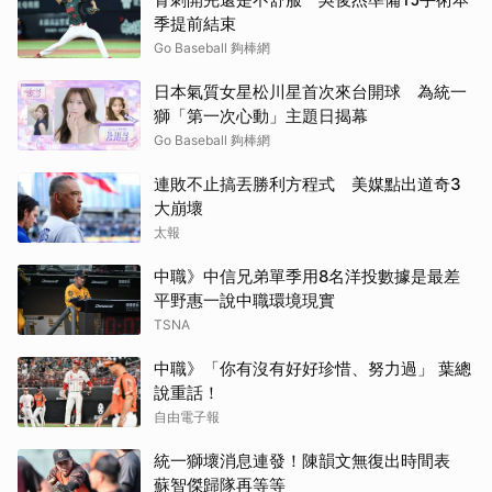
季提前結束
Go Baseball 夠棒網
日本氣質女星松川星首次來台開球 為統一
獅「第一次心動」主題日揭幕
Go Baseball 夠棒網
連敗不止搞丟勝利方程式 美媒點出道奇3
大崩壞
太報
中職》中信兄弟單季用8名洋投數據是最差
平野惠一說中職環境現實
TSNA
中職》「你有沒有好好珍惜、努力過」 葉總
說重話！
自由電子報
統一獅壞消息連發！陳韻文無復出時間表
蘇智傑歸隊再等等