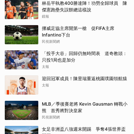
林岳平執教400勝達陣！功勞全歸球員 陳
傑憲跑壘失誤餅總這樣說
鏡報
挪威足協主席開第一槍 促FIFA主席
Infantino下台
民視新聞網
「投手大谷」回歸仍無時間表 道奇教頭：
只投1局也是加分
太報
迎回冠軍成員！陳昱瑞重返桃園璞園領航猿
太報
MLB／季後賽老將 Kevin Gausman 轉戰小
熊 首秀將對決皇家
民視新聞網
女足非洲盃八強週末開踢 爭奪4張世界盃