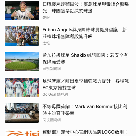
日職喪屍煙彈風波！廣島球星與毒販合照曝
光 球團這舉動惹怒球迷
鏡報
Fubon Angels與身障棒球員挺身倡議 新
莊棒球場無障礙設施升級
太報
孟加拉板球星 Shakib 喊話回國：若安全有
保障願受審
民視新聞網
足球智庫／町田夏季補強戰力提升 客場戰
FC東京推雙進球
Go Goal 勁球網
不等母國荷蘭！Mark van Bommel接比利
時主帥直呼榮幸
民視新聞網
運動部》運發中心官網與品牌LOGO啟用！