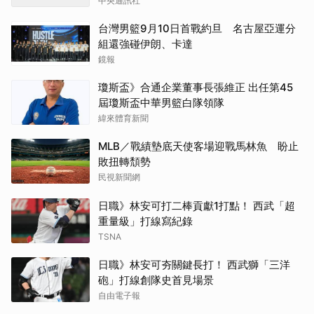
中央通訊社
台灣男籃9月10日首戰約旦 名古屋亞運分
組還強碰伊朗、卡達
鏡報
瓊斯盃》合通企業董事長張維正 出任第45
屆瓊斯盃中華男籃白隊領隊
緯來體育新聞
MLB／戰績墊底天使客場迎戰馬林魚 盼止
敗扭轉頹勢
民視新聞網
日職》林安可打二棒貢獻1打點！ 西武「超
重量級」打線寫紀錄
TSNA
日職》林安可夯關鍵長打！ 西武獅「三洋
砲」打線創隊史首見場景
自由電子報