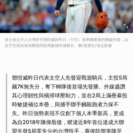
休士頓太空人台灣好手鄧愷威於昨日（17日）迎來轉隊後的關鍵先發，以
近乎完美的表現壓制同區死敵德州遊騎兵。圖/路透社/達志影像
鄧愷威昨日代表太空人先發迎戰遊騎兵，主投5局
飆7K無失分，奪下轉隊後首場先發勝。外媒盛讚
其心理韌性與橫掃球壓制力，並在2局上滿壘暴投
時敏捷補位本壘，與捕手聯手觸殺跑者力保不
失。昨日強勢表現不仅創下個人本季新高，更成
為自2018年陳偉殷後，睽違近8年首位達成大聯
盟先發5局零失分的台灣投手，賽後防禦率降至