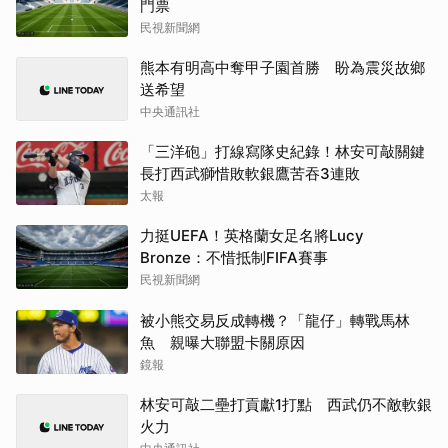
門票
民視新聞網
熊本有明高中奪甲子園首勝 盼為震災故鄉
送希望
中央通訊社
「三洋砲」打線寫隊史紀錄！林安可敲關鍵
長打西武獅惜敗軟銀鷹苦吞3連敗
太報
力挺UEFA！英格蘭女足名將Lucy
Bronze：不惜抵制FIFA賽事
民視新聞網
被小熊交易反成轉機？「龍仔」轉戰馬林
魚 親曝大聯盟卡關原因
鏡報
林安可敲二壘打貢獻1打點 西武仍不敵軟銀
火力