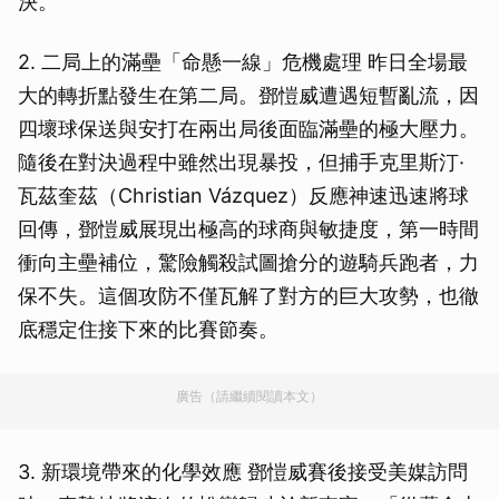
決。
2. 二局上的滿壘「命懸一線」危機處理 昨日全場最
大的轉折點發生在第二局。鄧愷威遭遇短暫亂流，因
四壞球保送與安打在兩出局後面臨滿壘的極大壓力。
隨後在對決過程中雖然出現暴投，但捕手克里斯汀·
瓦茲奎茲（Christian Vázquez）反應神速迅速將球
回傳，鄧愷威展現出極高的球商與敏捷度，第一時間
衝向主壘補位，驚險觸殺試圖搶分的遊騎兵跑者，力
保不失。這個攻防不僅瓦解了對方的巨大攻勢，也徹
底穩定住接下來的比賽節奏。
廣告（請繼續閱讀本文）
3. 新環境帶來的化學效應 鄧愷威賽後接受美媒訪問