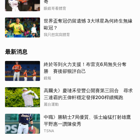
奇
眼鏡哥看體育
世界盃奪冠仍留遺憾 3大球星為何終生無緣
歐冠？
我只想寫寫體育
最新消息
終於等到火力支援！布雷克6局無失分奪
勝 賽後卻狠評自己
鏡報
高爾夫》慶璉禾登豐公開賽第三回合 尋求
三連霸的王偉軒穩定發揮200桿續獨跑
麗台運動
中職》勝騎士7局優質、張士綸猛打射雄鷹
平野惠一讚陳俊秀
TSNA