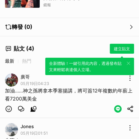
鏡報
轉發 (0)
貼文 (4)
建立貼文
最新
熱門
全新體驗！一鍵引用此內容，透過發布貼
文來輕鬆表達個人立場。
廣哥
05月19日04:23
加油……神之孫將拿本季塞揚講，將可簽12年複數約年薪上
看7200萬美金
Jones
05月19日01:51