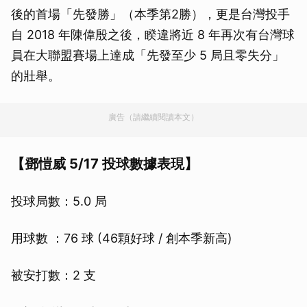
後的首場「先發勝」（本季第2勝），更是台灣投手
自 2018 年陳偉殷之後，睽違將近 8 年再次有台灣球
員在大聯盟賽場上達成「先發至少 5 局且零失分」
的壯舉。
廣告（請繼續閱讀本文）
【鄧愷威 5/17 投球數據表現】
投球局數：5.0 局
用球數 ：76 球 (46顆好球 / 創本季新高)
被安打數：2 支