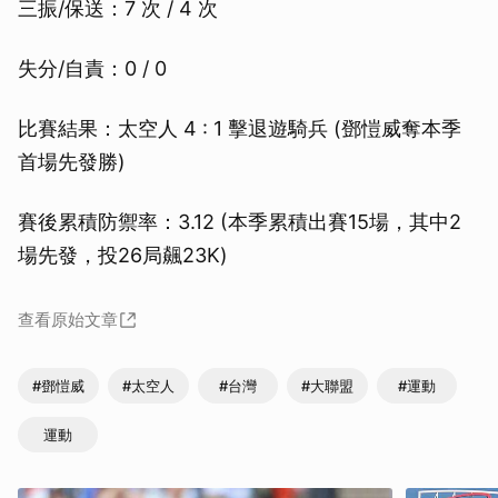
三振/保送：7 次 / 4 次
失分/自責：0 / 0
比賽結果：太空人 4 : 1 擊退遊騎兵 (鄧愷威奪本季
首場先發勝)
賽後累積防禦率：3.12 (本季累積出賽15場，其中2
場先發，投26局飆23K)
查看原始文章
#鄧愷威
#太空人
#台灣
#大聯盟
#運動
運動