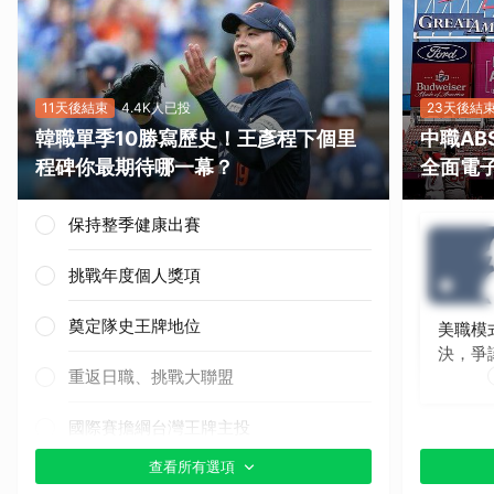
11天後結束
4.4K人已投
23天後結
韓職單季10勝寫歷史！王彥程下個里
中職A
程碑你最期待哪一幕？
全面電
保持整季健康出賽
挑戰年度個人獎項
奠定隊史王牌地位
美職模
決，爭
重返日職、挑戰大聯盟
國際賽擔綱台灣王牌主投
查看所有選項
其他（歡迎貼文分享）