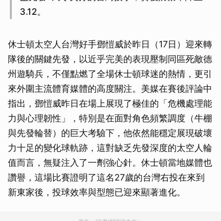
3.12。
休士頓太空人台灣好手鄧愷威於昨日（17日）迎來轉
隊後的關鍵先發，以近乎完美的表現壓制同區死敵德
州遊騎兵，不僅點燃了全場休士頓球迷的熱情，更引
來外圍主流體育媒體的高度關注。美媒在賽後評論中
指出，鄧愷威昨日在場上展現了極佳的「危機處理能
力與心理韌性」，特別是在面對角色頻繁調度（牛棚
與先發輪替）的巨大考驗下，他依然能穩定展現破壞
力十足的變化球軌跡，這對缺乏先發深度的太空人輪
值而言，無疑注入了一劑強心針。休士頓當地媒體也
讚譽，這場比賽證明了這名27歲的台灣右投在來到
新東家後，投球效率與型態已迎來顯著進化。