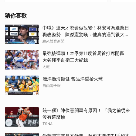
猜你喜歡
中職》連天才都會做改變！林安可為適應日
職改姿勢 陳傑憲驚嘆：他真的遇到很大挫
折
緯來體育新聞
最強核彈頭！本季第11度首局首打席開轟
大谷翔平劍指三大紀錄
太報
漂洋過海復健 曾品洋重拾火球
自由電子報
統一獅》陳傑憲開轟有原因！ 「我之前從來
沒有這麼慘」
TSNA
骨刺開完還是不舒服 吳俊杰準備TJ手術本