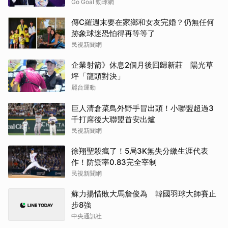
Go Goal 勁球網
傳C羅週末要在家鄉和女友完婚？仍無任何
跡象球迷恐怕得再等等了
民視新聞網
企業射箭》休息2個月後回歸新莊 陽光草
坪「龍頭對決」
麗台運動
巨人清倉菜鳥外野手冒出頭！小聯盟超過3
千打席後大聯盟首安出爐
民視新聞網
徐翔聖殺瘋了！5局3K無失分繳生涯代表
作！防禦率0.83完全宰制
民視新聞網
蘇力揚惜敗大馬詹俊為 韓國羽球大師賽止
步8強
中央通訊社