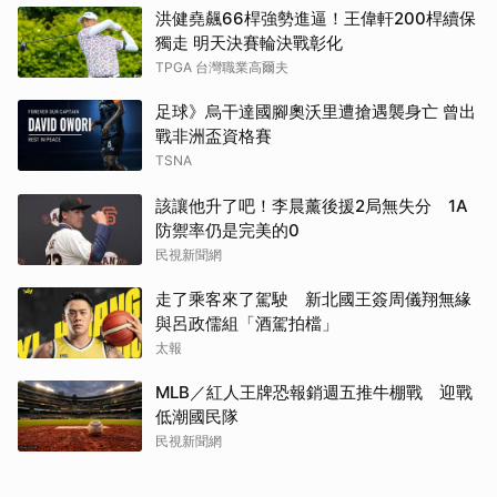
洪健堯飆66桿強勢進逼！王偉軒200桿續保
獨走 明天決賽輪決戰彰化
TPGA 台灣職業高爾夫
足球》烏干達國腳奧沃里遭搶遇襲身亡 曾出
戰非洲盃資格賽
TSNA
該讓他升了吧！李晨薰後援2局無失分 1A
防禦率仍是完美的0
民視新聞網
走了乘客來了駕駛 新北國王簽周儀翔無緣
與呂政儒組「酒駕拍檔」
太報
MLB／紅人王牌恐報銷週五推牛棚戰 迎戰
低潮國民隊
民視新聞網