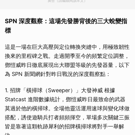
廣告（請繼續閱讀本文）
SPN 深度觀察：這場先發勝背後的三大蛻變指
標
這是一場在巨大高壓與定位轉換夾縫中，用極致韌性
換來的里程碑之戰。走過開季至今的頻繁定位調整，
鄧愷威昨日徹底展現出大聯盟等級的先發器量，以下
為 SPN 新聞網針對昨日戰況的深度觀察點：
1. 招牌「橫掃球（Sweeper）」大發神威 根據
Statcast 進階數據統計，鄧愷威昨日最致命的武器
莫過於他的橫掃球。全場他靈活運用速球與變化球做
搭配，誘使遊騎兵打者頻頻揮空，單場多次關鍵三振
皆是靠著這顆軌跡犀利的招牌橫掃球將對手一舉解