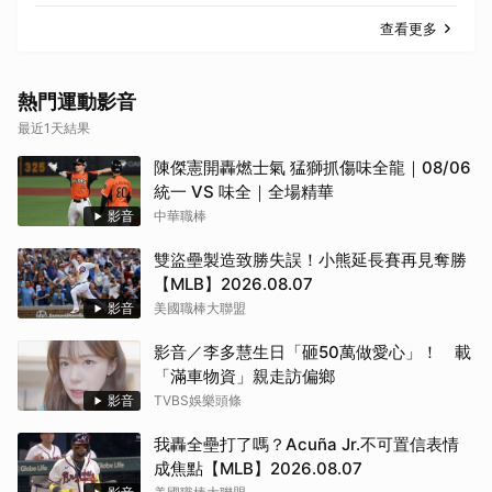
查看更多
熱門運動影音
最近1天結果
陳傑憲開轟燃士氣 猛獅抓傷味全龍｜08/06
統一 VS 味全｜全場精華
影音
中華職棒
雙盜壘製造致勝失誤！小熊延長賽再見奪勝
【MLB】2026.08.07
影音
美國職棒大聯盟
影音／李多慧生日「砸50萬做愛心」！ 載
「滿車物資」親走訪偏鄉
影音
TVBS娛樂頭條
我轟全壘打了嗎？Acuña Jr.不可置信表情
成焦點【MLB】2026.08.07