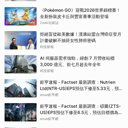
《Pokémon GO》迎戰2026世界錦標賽！
全新扮裝皮卡丘與豐富賽事活動登場
Zeek玩家誌
拒絕盲從歐美數據！漢康結盟台灣癌症登月
計畫破解不抽菸女性肺癌密碼
科技新報
AI 伺服器需求強勁，緯創 7 月營收站穩
3,000 億元、前七月超去年全年
科技新報
鉅亨速報 - Factset 最新調查：Nutrien
Ltd(NTR-US)EPS預估下修至5.33元，預估
目標價為80.00元
anue鉅亨網
鉅亨速報 - Factset 最新調查：碩騰(ZTS-
US)EPS預估下修至6.5元，預估目標價為
90.00元
anue鉅亨網