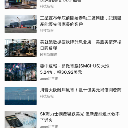
科技新報
三星宣布年底前開始泰勒二廠興建，記憶體
產能優先供應長約客戶
科技新報
美就業數據疲軟降升息憂慮 美股美債齊揚
日圓反彈
民視新聞網
盤中速報 - 超微電腦(SMCI-US)大漲
5.24%，報30.92美元
anue鉅亨網
川普大砍離岸風電！數十億美元補償開發商
科技新報
SK海力士擴產嚇跌美光 但新產能遠水救不
了近火
anue鉅亨網