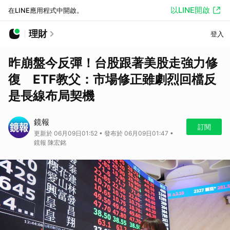
以LINE開啟
在LINE應用程式中開啟。
理財
登入
昨崩盤今反彈！台股跟著美股走強力修
復 ETF教父：市場修正雖劇烈回檔反
是長線布局契機
鏡報
訂閱
更新於 06月09日01:52 • 發布於 06月09日01:47 •
鏡報 陳宏銘