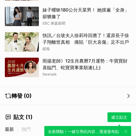
妹子曖昧180公分天菜男！ 她摸遍「全身」
卻猶豫了
EBC 東森新聞
快訊／台玻夫人徐莉玲回應了！還原長子徐
子翔離世真相 痛陷「巨大哀傷」足不出戶
鏡報
雨揚老師》12生肖農曆7月運勢：牛寶寶財
喜臨門、蛇寶寶事業順遂(上)
Newtalk
轉發 (0)
貼文 (1)
建立貼文
最新
熱門
全新體驗！一鍵引用此內容，透過發布貼