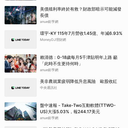
美債殖利率終於有救？財政部暗示可能減發
長債
anue鉅亨網
環宇-KY 115年7月營收1.45億、年減6.93%
MoneyDJ理財網
賴清德：0-18歲每月5千津貼明年上路 籲
「此時不生更待何時」
anue鉅亨網
美非農就業疲弱降低升息風險 歐股收紅
中央通訊社
盤中速報 - Take-Two互動軟體(TTWO-
US)大漲5.03%，報244.17美元
anue鉅亨網