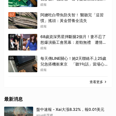
出爐
鏡報
03
阿嬤吃白帶魚防失智！ 醫聽完「這習
慣」搖頭：黃金營養全流失
鏡報
04
68歲資深男星摔斷腿2個月！妻不忍了
怒爆演藝工會黑幕：差勁無禮 遭情勒
8年、收二手探病禮
鏡報
05
每天傳LINE關心！她2天聯絡不上25歲
兒急搭機衝東京 「聽1句話」當場心
碎...結局看哭網
鏡報
查看更多
最新消息
盤中速報 - Xai大漲8.32%，報0.01美元
anue鉅亨網