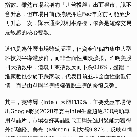
指數。雖然市場戲稱的「川普投顧」出面穩市、說不
會升息，但市場目前仍持續押注Fed年底前可能至少
再升息一次，顯示通膨與利率路徑，依舊是短線交易
最敏感的核心變數。
這也是為什麼市場雖然反彈，但資金仍偏向集中大型
科技與半導體族群，而非全面性風險擴張。昨晚美股
四大指數中，道瓊工業指數反而下跌0.16%，整體上
漲家數也少於下跌家數，代表目前並非全面性樂觀行
情，而是由AI與半導體權值股主導的修復反彈。
其中，英特爾（Intel）大漲11.19%，主要受惠市場傳
出Google將於2028年委由Intel生產超過300萬顆專
用AI晶片，市場看好其晶圓代工與先進封裝能力獲得
外部驗證。美光（Micron）則大漲9.87%，反映AI伺