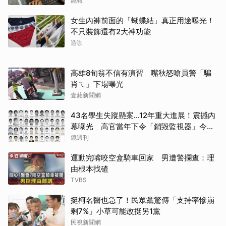
哭網
鏡報
女生內褲前面的「蝴蝶結」真正用途曝光！
不只裝飾還有2大神功能
造咖
高雄8旬翁不信有演習 嘴秋怒嗆員警「騙
肖ㄟ」下場曝光
壹蘋新聞網
43名學生失蹤懸案...12年重大進展！震撼內
幕曝光 高官當年下令「銷毀監視器」今遭
逮
鏡週刊
運動完嘴咬空盒騎車回家 男遭警攔查：理
由根本找碴
TVBS
挺柯名醫也急了！民眾黨驚傳「支持率慘崩
剩7%」小草可能改挺另1黨
民視新聞網