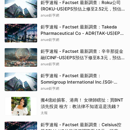
鉅亨速報 - Factset 最新調查：Roku公司
(ROKU-US)EPS預估上修至2.52元，預估
目標價為160.00元
anue鉅亨網
鉅亨速報 - Factset 最新調查：Takeda
Pharmaceutical Co - ADR(TAK-US)EPS
預估上修至0.37元，預估目標價為19.82元
anue鉅亨網
鉅亨速報 - Factset 最新調查：辛辛那提金
融(CINF-US)EPS預估下修至8.3元，預估目
標價為192.50元
anue鉅亨網
鉅亨速報 - Factset 最新調查：
Somnigroup International Inc.(SGI-
US)EPS預估下修至3元，預估目標價為
anue鉅亨網
94.00元
搬4億給掮客、港商！ 女律師瞎扯：買BNT
須先投資 檢方：教法律不知道這是洗錢？
太報
鉅亨速報 - Factset 最新調查：Celsius控