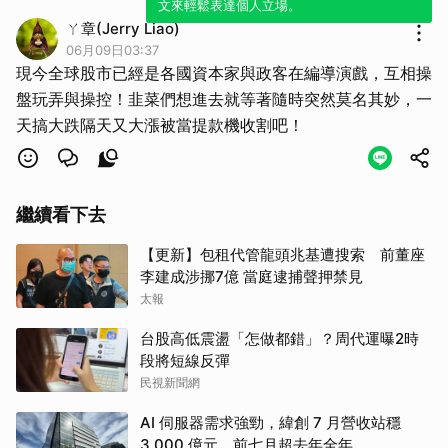
文來輕鬆表達個人立場。
ㄚ章(Jerry Liao)
取消
06月09日03:37
現今全球股市已經是各國資本家與政客在編導演戲，互相操
盤玩弄與操控！韭菜們想進去就等著隨時突然莫名其妙，一
天搞大跌隔天又大漲被當提款機收割吧！
繼續看下去
【更新】包租代管龍頭兆基遭搜索 前董座
李建成涉挪7億 當庭逮捕聲押禁見
太報
台股高低震盪「怎做都錯」？周代運曝2時
段將短線反彈
民視新聞網
AI 伺服器需求強勁，緯創 7 月營收站穩
3,000 億元、前七月超去年全年