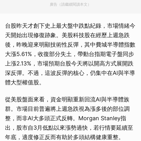
廣告（請繼續閱讀本文）
台股昨天才創下史上最大盤中跌點紀錄，市場情緒今
天開始出現修復跡象。美股科技股在經歷上週急跌
後，昨晚迎來明顯技術性反彈，其中費城半導體指數
大漲5.61%，收復部分失土，帶動台指期電子盤同步
上漲2.13%，市場預期台股今天將以開高方式展開跌
深反彈。不過，這波反彈的核心，仍集中在AI與半導
體大型權值股。
從美股盤面來看，資金明顯重新回流AI與半導體族
群。市場目前普遍將上週急跌視為漲多後的部位調
整，而非AI大多頭正式反轉。Morgan Stanley指
出，股市自3月低點以來漲勢過快，若行情要延續至
年底，適度修正反而有助於多頭結構健康重整。