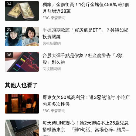
04
獨家／金價衝高！1公斤金塊值458萬 較1個
月前增近28萬
EBC 東森新聞
05
手握頭期款該「買房還是ETF」？吳淡如揭
投資關鍵
民視新聞網
06
台股大彈千點是假象？杜金龍警告「2類
股」別久抱
民視新聞網
其他人也看了
屏東女欠50萬高利貸！遭3惡煞追討 小吃店
包廂多次性侵
EBC 東森新聞
每天傳LINE關心！她2天聯絡不上25歲兒急
搭機衝東京 「聽1句話」當場心碎...結局看