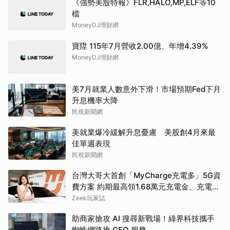
《強勢美股特報》FLR,HALO,MP,ELF等10
檔
MoneyDJ理財網
寶陞 115年7月營收2.00億、年增4.39%
MoneyDJ理財網
美7月就業人數意外下滑！市場預期Fed下月
升息機率大降
民視新聞網
美就業爆冷緩解升息憂慮 美股創4月來最
佳單週表現
民視新聞網
台灣大哥大首創「MyCharge充電多」5G資
費方案 約期最高領1.68萬元充電金、充電最
高89折
Zeek玩家誌
助商家搶攻 AI 搜尋新戰場！綠界科技攜手
蜘蛛網路推 GEO 服務