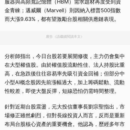
服器與高頻寬記憶體（HBM）需求題材再度受到資
金青睞；邁威爾（Marvell）則因納入標普500指數
而大漲9.63%，都有望激勵台股相關供應鏈表現。
廣告（請繼續閱讀本文）
分析師指出，今日台股若要展開修復，主力仍會集中
在大型權值股。由於權值股流動性佳、法人持股比重
高，在急跌後往往容易率先吸引資金回補；但部分中
小型AI概念股因先前漲幅過大，加上籌碼鬆動、流動
性較差，即使大盤反彈，短線恐怕仍需時間整理。
針對近期台股震盪，元大投信董事長劉宗聖指出，市
場修正雖然劇烈，但對長線投資人而言，反而是重新
布局台股核心資產的重要機會。他認為，歷經多年市