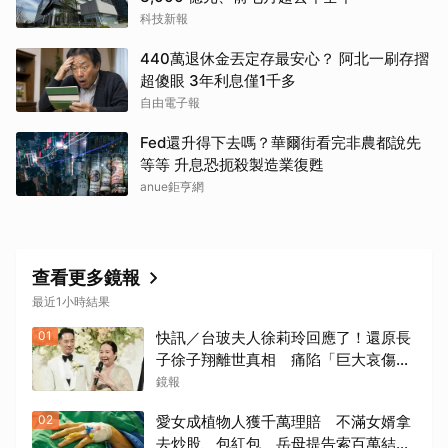
科技新報
440萬退休金丟定存最安心？ 阿北一刷存摺
超傻眼 3年利息僅1千多
自由電子報
Fed還升得下去嗎？華爾街看完非農都說先
等等 升息恐扼殺製造業復甦
anue鉅亨網
查看更多鏡報
最近1小時結果
01
快訊／台玻夫人徐莉玲回應了！還原長
子徐子翔離世真相 痛陷「巨大哀傷」
足不出戶
鏡報
02
愛女成植物人獲千萬理賠 不滿女婿拿
去炒股、包紅包 岳母提告索百萬結局