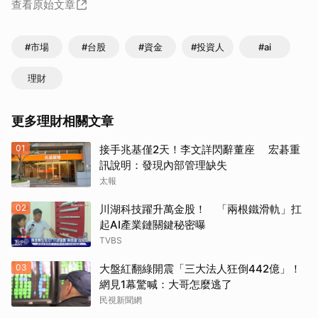
查看原始文章
#市場
#台股
#資金
#投資人
#ai
理財
更多理財相關文章
01
接手兆基僅2天！李文詳閃辭董座 宏碁重
訊說明：發現內部管理缺失
太報
02
川湖科技躍升萬金股！ 「兩根鐵滑軌」扛
起AI產業鏈關鍵秘密曝
TVBS
03
大盤紅翻綠開震「三大法人狂倒442億」！
網見1幕驚喊：大哥怎麼逃了
民視新聞網