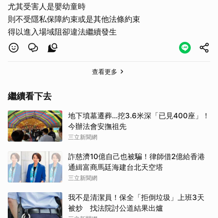
尤其受害人是嬰幼童時
取消
則不受隱私保障約束或是其他法條約束
得以進入場域阻卻違法繼續發生
查看更多
繼續看下去
地下墳墓遷葬…挖3.6米深「已見400座」！
今辦法會安撫祖先
三立新聞網
詐慈濟10億自己也被騙！律師借2億給香港
通緝富商馬廷海建台北天空塔
三立新聞網
我不是清潔員！保全「拒倒垃圾」上班3天
被炒 找法院討公道結果出爐