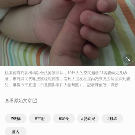
桃園傳有托育機構以合法掩護非法，10坪大的空間超收21名嬰幼兒及幼
童，市府與民代昨接獲線報稽查，看到大朋友在屋內跑來跑去險些踩到嬰
兒，嚇得冷汗直流（示意圖與事件人物無關）。記者陳俊智／攝影
查看原始文章
#機構
#市府
#家長
#嬰幼兒
#桃園
國內