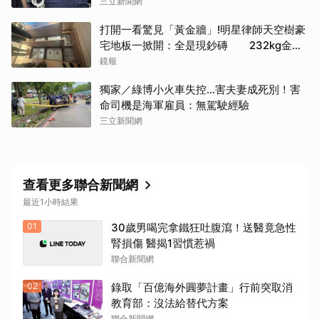
三立新聞網
打開一看驚見「黃金牆」!明星律師天空樹豪
宅地板一掀開：全是現鈔磚 232kg金山
震撼影像曝
鏡報
獨家／綠博小火車失控…害夫妻成死別！害
命司機是海軍雇員：無駕駛經驗
三立新聞網
查看更多聯合新聞網
最近1小時結果
01
30歲男喝完拿鐵狂吐腹瀉！送醫竟急性
腎損傷 醫揭1習慣惹禍
聯合新聞網
02
錄取「百億海外圓夢計畫」行前突取消
教育部：沒法給替代方案
聯合新聞網