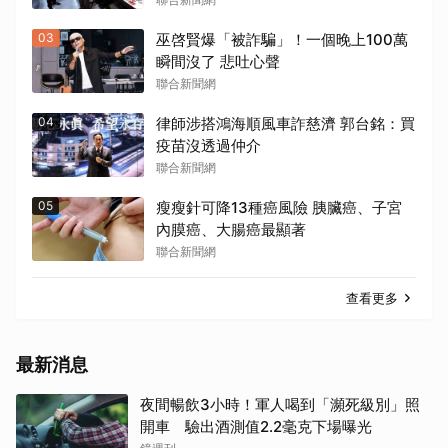
03
巫啓賢爆「被詐騙」！一個晚上100萬
瞬間沒了 悲吐心聲
聯合新聞網
04
律師涉搭鴻海順風車詐慈濟 郭台銘：買
疫苗沒透過仲介
聯合新聞網
05
瘦瘦針可降13種癌風險 胰臟癌、子宮
內膜癌、大腸癌最顯著
聯合新聞網
查看更多
最新消息
夜間暢飲3小時！軍人喝到「瀕死級別」照
開車 驗出酒測值2.2毫克下場曝光