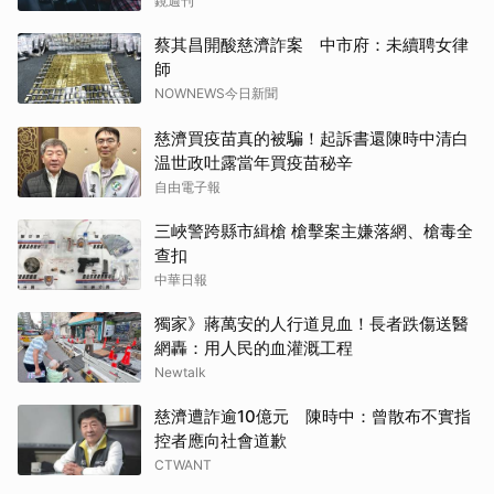
鏡週刊
蔡其昌開酸慈濟詐案 中市府：未續聘女律
師
NOWNEWS今日新聞
慈濟買疫苗真的被騙！起訴書還陳時中清白
温世政吐露當年買疫苗秘辛
自由電子報
三峽警跨縣市緝槍 槍擊案主嫌落網、槍毒全
查扣
中華日報
獨家》蔣萬安的人行道見血！長者跌傷送醫
網轟：用人民的血灌溉工程
Newtalk
慈濟遭詐逾10億元 陳時中：曾散布不實指
控者應向社會道歉
CTWANT