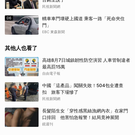
民視新聞網
06
轎車車門壞硬上國道 乘客一路「死命夾住
門」
EBC 東森新聞
其他人也看了
高雄8月7日城鎮韌性防空演習 人車管制違者
最高罰15萬
自由電子報
中國「這產品」闖關失敗！504包全遭查
扣 旅客下場慘了
民視新聞網
長髮陌生女「穿性感黑絲漁網內衣」在家門
口排回 他害怕急報警！結局竟神展開
鏡週刊