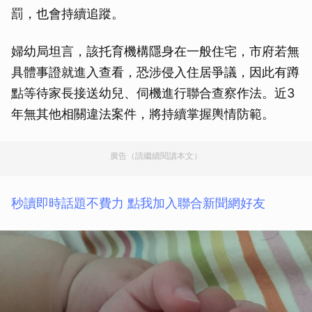
罰，也會持續追蹤。
婦幼局坦言，該托育機構隱身在一般住宅，市府若無
具體事證就進入查看，恐涉侵入住居爭議，因此有蹲
點等待家長接送幼兒、伺機進行聯合查察作法。近3
年無其他相關違法案件，將持續掌握輿情防範。
廣告（請繼續閱讀本文）
秒讀即時話題不費力 點我加入聯合新聞網好友