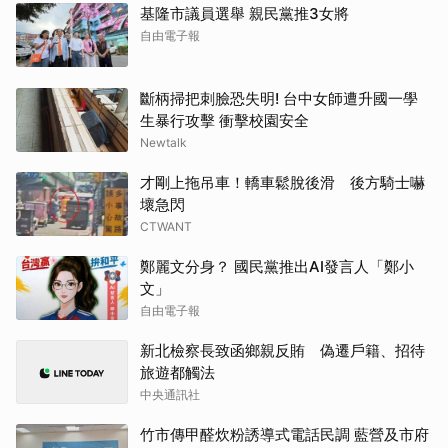
基隆市議員選舉 親民黨推3女將
自由電子報
斷柄掃把刺臉恐失明! 台中女師遭升國一學
生暴行攻擊 衝擊校園安全
Newtalk
才剛上拖吊車！轎車鬆脫後滑 後方騎士嚇
壞急閃
CTWANT
鄭麗文分身？ 國民黨推出AI發言人「鄭小
文」
自由電子報
新北檢察長致函鄉親反賄 偽遷戶籍、招待
旅遊都觸法
中央通訊社
竹市傳甲醛炊粉誘導式電話民調 藍營及市府