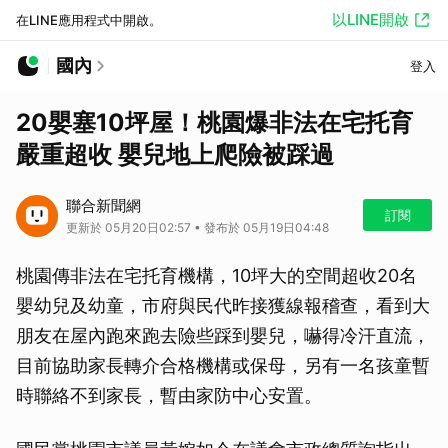
以LINE開啟
在LINE應用程式中開啟。
國內
登入
20嬰塞10坪屋！桃園爆非法在宅托育
嚴重超收 嬰兒地上爬險被踩過
聯合新聞網
訂閱
更新於 05月20日02:57 • 發布於 05月19日04:48
桃園傳非法在宅托育機構，10坪大的空間超收20名
嬰幼兒及幼童，市府與民代昨接獲線報稽查，看到大
朋友在屋內跑來跑去險些踩到嬰兒，嚇得冷汗直流，
目前協助家長轉介合格機構或保母，另有一名孩童暫
時聯絡不到家長，暫由家防中心安置。