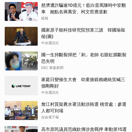
慈濟遭詐騙逾10億元！藍白昔罵陳時中皆翻
車 她點名蔣萬安、柯文哲應道歉
鏡報
國家原子能科技研究院預算三讀 韓國瑜敲
槌(圖)
中央通訊社
國一生持斷裂掃把「刺」老師 右眼虹膜斷裂
恐失明
EBC 東森新聞
家庭日變催生大會 幼童搶鏡賴總統笑喊三
個剛剛好
中央通訊社
詹江村質疑農水署活動涉賄選 桃管處：參選
人都可到場
自由電子報
高市原民議員范織欽傳涉貪羈押 牽動第15選