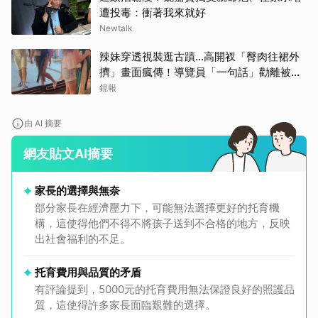
遭投毒：衝著我來就好
Newtalk
辣妹穿透視裝逛古蹟…高開衩「臀肉往裙外
擠」畫面瘋傳！導覽員「一句話」勸離被狂
讚
鏡報
由 AI 摘要
網友貼文AI摘要
家長的選擇與無奈
部分家長在經濟壓力下，可能無法選擇更好的托育機
構，這使得他們不得不將孩子送到不合格的地方，反映
出社會福利的不足。
托育費用與品質的矛盾
有評論提到，5000元的托育費用無法保證良好的照護品
質，這使得許多家長面臨艱難的選擇。