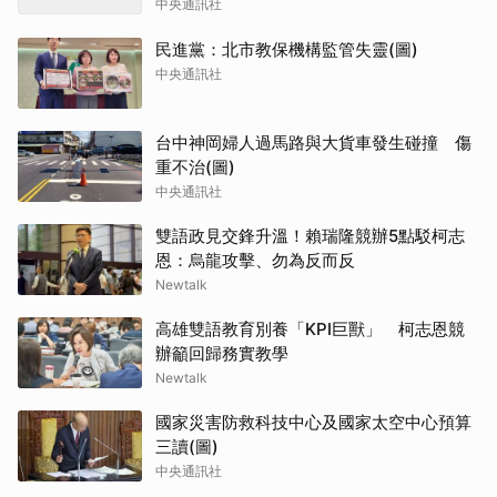
中央通訊社
民進黨：北市教保機構監管失靈(圖)
中央通訊社
台中神岡婦人過馬路與大貨車發生碰撞 傷
重不治(圖)
中央通訊社
雙語政見交鋒升溫！賴瑞隆競辦5點駁柯志
恩：烏龍攻擊、勿為反而反
Newtalk
高雄雙語教育別養「KPI巨獸」 柯志恩競
辦籲回歸務實教學
Newtalk
國家災害防救科技中心及國家太空中心預算
三讀(圖)
中央通訊社