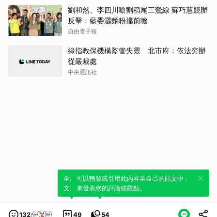
劉和然、李四川嗆割稻尾三鶯線 蘇巧慧競辦
反擊：藍委灑麵粉擋前瞻
自由電子報
綠指教保機構監管失靈 北市府：依法究辦
從嚴裁處
中央通訊社
全新體驗！一鍵引用此內容，透過發布貼
可以轉發或引用此內容至自己的貼文中，
文來輕鬆表達個人立場。
來發表您的評論或觀點。
132
49
54