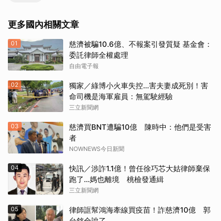
更多國內相關文章
01
慈濟被騙10.6億、不報案引發質疑 基金會：
委託律師全權處理
自由電子報
02
獨家／綠博小火車失控…害夫妻成死別！害
命司機是海軍雇員：無駕駛經驗
三立新聞網
03
慈濟買BNT遭騙10億 陳時中：他們是受害
者
NOWNEWS今日新聞
04
快訊／涉詐1.1億！曾任徐巧芯大姑律師棄保
跑了…媽也離境 桃檢發通緝
三立新聞網
05
律師誆幫鴻海牽線買疫苗！詐慈濟10億 郭
台銘全說了