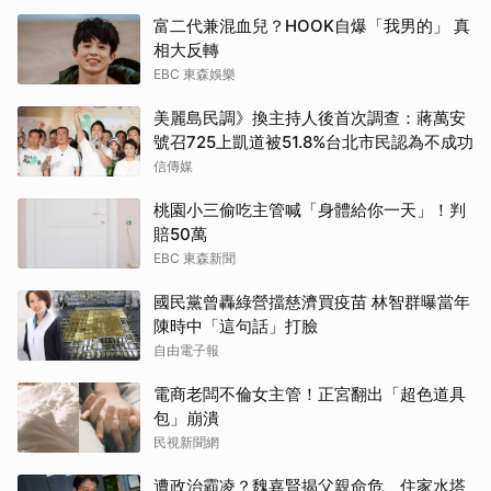
富二代兼混血兒？HOOK自爆「我男的」 真
相大反轉
EBC 東森娛樂
美麗島民調》換主持人後首次調查：蔣萬安
號召725上凱道被51.8%台北市民認為不成功
信傳媒
桃園小三偷吃主管喊「身體給你一天」！判
賠50萬
EBC 東森新聞
國民黨曾轟綠營擋慈濟買疫苗 林智群曝當年
陳時中「這句話」打臉
自由電子報
電商老闆不倫女主管！正宮翻出「超色道具
包」崩潰
民視新聞網
遭政治霸凌？魏嘉賢揭父親命危、住家水塔