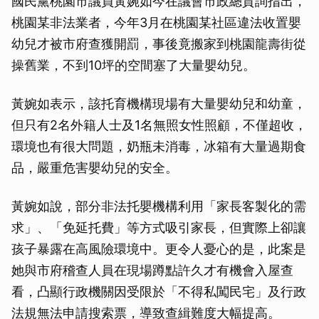
國民黨桃園市議員黃婉如今在議會市政總質詢指出，
桃園某非法業者，今年3月在桃園某社區違法收置嬰
幼兒才被市府查獲開罰，事後竟搬家到桃園龍壽街從
操舊業，不到10坪的空間塞了大量嬰幼兒。
黃婉如表示，該托育機構現場有大量嬰幼兒和幼童，
但只有2名外籍人士及1名無照女性照顧，不僅超收，
環境也有很大問題，奶瓶未消毒，冰箱有大量過期食
品，嚴重危害嬰幼兒的安全。
黃婉如說，部分非法托嬰機構利用「家長客製化的需
求」、「免延托費」等方式吸引家長，但實際上卻讓
孩子暴露在高風險環境中。更令人憂心的是，此案是
她與市府稽查人員在現場蹲點許久才有機會入屋查
看，凸顯行政機關因受限於「不得私闖民宅」及行政
法規無法申請搜索票，導致查緝難度大幅提高。