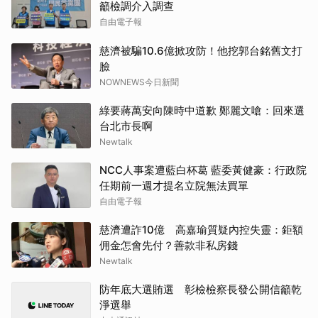
籲檢調介入調查
自由電子報
慈濟被騙10.6億掀攻防！他挖郭台銘舊文打
臉
NOWNEWS今日新聞
綠要蔣萬安向陳時中道歉 鄭麗文嗆：回來選
台北市長啊
Newtalk
NCC人事案遭藍白杯葛 藍委黃健豪：行政院
任期前一週才提名立院無法買單
自由電子報
慈濟遭詐10億 高嘉瑜質疑內控失靈：鉅額
佣金怎會先付？善款非私房錢
Newtalk
防年底大選賄選 彰檢檢察長發公開信籲乾
淨選舉