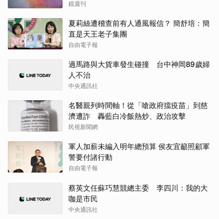
鏡週刊
夏莉絲遭稽查前有人通風報信？ 簡舒培：簡
直是天王老子集團
自由電子報
過馬路與大貨車發生碰撞 台中神岡89歲婦
人不治
中央通訊社
名醫親列時間軸！從「嗆政府擋疫苗」到慈
濟遭詐 轟藍白冷飯熱炒、政治攻擊
民視新聞網
軍人加薪未編入明年總預算 侯友宜籲照顧軍
警要付諸行動
自由電子報
蔡英文任蘇巧慧競總主委 李四川：我的大
咖是市民
中央通訊社