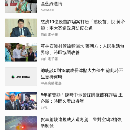
區藍綠選情
Newtalk
慈濟10億疫苗詐騙案打臉「擋疫苗」說 黃帝
穎：兩大案還政府防疫公道
自由電子報
芎林石潭村管線頻漏水 鄭朝方：人民生活無
界線、跨區協調改善
自由電子報
總統談0到18歲成長津貼大力催生 籲此時不
生更待何時
中央廣播電臺
5年前苦勸！陳時中示警採購疫苗有詐騙 王
必勝：時間久看出睿智
台視
貨車駕駛違規載人還毒駕 警對空鳴2槍強
勢制伏