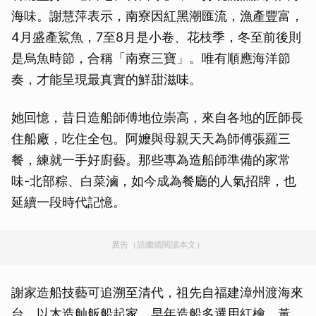
海味。謝慧萍表示，南寮因紅黑潮匯流，漁產豐富，
4月盛產鯊魚，7至8月是小卷、花枝季，冬至前後則
是烏魚時節，合稱「南寮三寶」。唯有順應海洋節
奏，才能呈現最真實的鮮甜滋味。
她回憶，昔日造船師傅地位崇高，來自各地的匠師長
住船廠，吃住全包。阿嬤與母親天天為師傅張羅三
餐，練就一手好廚藝。那些專為造船師準備的家常
味-北部粽、白菜滷，如今成為餐廳的人氣招牌，也
延續一段時代記憶。
廣告（請繼續閱讀本文）
謝家造船技藝可追溯至清代，祖先自福建漳州渡海來
台，以木造舢舨船起家。早年造船多選用紅檜、黃