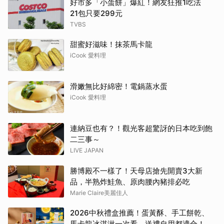
好市多「小蛋餅」爆紅！網友狂推1吃法
21包只要299元
TVBS
甜蜜好滋味！抹茶馬卡龍
iCook 愛料理
滑嫩無比好綿密！電鍋蒸水蛋
iCook 愛料理
連納豆也有？！觀光客超驚訝的日本吃到飽
二三事～
LIVE JAPAN
勝博殿不一樣了！天母店搶先開賣3大新
品，半熟炸鮭魚、原肉腰內豬排必吃
Marie Claire美麗佳人
2026中秋禮盒推薦！蛋黃酥、手工餅乾、
馬卡龍冰淇淋一次看，送禮自用都適合！