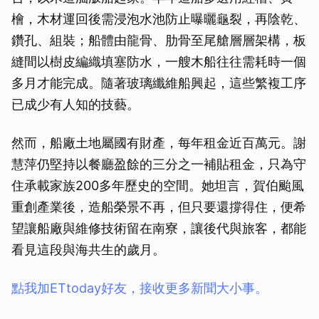
檜，木材運回後需浸泡水池防止曝曬龜裂，再陰乾、
鑽孔、組裝；船體由龍骨、肋骨至尾艙層層架構，板
縫間以樹皮編織填塞防水，一艘木船往往需耗時一個
多月才能完成。隨著玻璃纖維船興起，這些繁複工序
已成少有人知的技藝。
然而，船廠土地屬國有財產，每年租金近百萬元。謝
慧萍仍堅持以餐廳盈餘的三分之一補貼租金，只為守
住承載家族200多年歷史的空間。她坦言，賀伯颱風
重創產業後，造船榮景不再，但只要還撐得住，便希
望讓船廠與維修技術留在南寮，讓後代與旅客，都能
看見這段與海共生的歲月。
點我加ETtoday好友，接收更多新聞大小事。