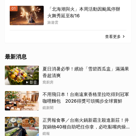
01
「北海潮與火」本周活動因颱風停辦
火舞秀延至8/16
旅遊雲
查看更多
最新消息
夏日消暑必學！繽紛「雪碧西瓜盅」滿滿果
香超清爽
影音
窩廚房
不用飛日本！台南遠東香格里拉吃得到冠軍
咖哩麵包 2026得獎可頌獨步全球嘗鮮
鏡新聞
正男報食事／台南火鍋新霸主殺進新莊！井
賀鍋物40種自助吧任你拿，必吃黏嘴肉燥
飯、現做棉花糖
鏡報