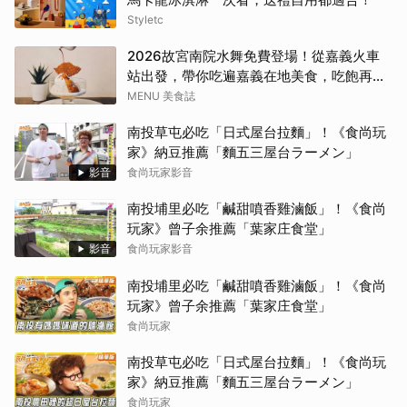
Styletc
2026故宮南院水舞免費登場！從嘉義火車
站出發，帶你吃遍嘉義在地美食，吃飽再去
看夜間展演，這周末就這樣安排吧！
MENU 美食誌
南投草屯必吃「日式屋台拉麵」！《食尚玩
家》納豆推薦「麵五三屋台ラーメン」
影音
食尚玩家影音
南投埔里必吃「鹹甜噴香雞滷飯」！《食尚
玩家》曾子余推薦「葉家庄食堂」
影音
食尚玩家影音
南投埔里必吃「鹹甜噴香雞滷飯」！《食尚
玩家》曾子余推薦「葉家庄食堂」
食尚玩家
南投草屯必吃「日式屋台拉麵」！《食尚玩
家》納豆推薦「麵五三屋台ラーメン」
食尚玩家