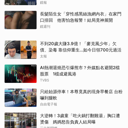
鏡報
長髮陌生女「穿性感黑絲漁網內衣」在家門
口排回 他害怕急報警！結局竟神展開
鏡週刊
不到20歲大賺3.9億！「麥克風少年」欠
債、染毒 靠信仰重生...如今日領700元過活
太報
AI熱潮退燒恐引爆熊市？外媒點名避開2檔
股票 1檔成避風港
TVBS
只給始源停車！本尊竟真的現身早餐店 台粉
嚇到腿軟
取消
自由電子報
大逆轉！3歲童「吃火鍋打翻雞湯」胸口遭
燙傷 媽媽怒告負責人結局曝