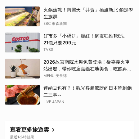
火鍋熱戰！南霸天「井賀」插旗新北 鎖定學
生族群
EBC 東森新聞
好市多「小蛋餅」爆紅！網友狂推1吃法
21包只要299元
TVBS
2026故宮南院水舞免費登場！從嘉義火車
站出發，帶你吃遍嘉義在地美食，吃飽再去
看夜間展演，這周末就這樣安排吧！
MENU 美食誌
連納豆也有？！觀光客超驚訝的日本吃到飽
二三事～
LIVE JAPAN
查看更多旅遊雲
最近1小時結果