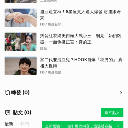
三立新聞網
週五迎立秋！5星座貴人運大爆發 財運跟著
來
EBC 東森新聞
抖音紅衣網美街頭大戰小三 網見「奶奶凶
器」一面倒挺正宮：真的正
鏡報
富二代兼混血兒？HOOK自爆「我男的」 真
相大反轉
EBC 東森娛樂
轉發 (0)
貼文 (0)
建立貼文
最新
熱門
全新體驗！一鍵引用此內容，透過發布貼