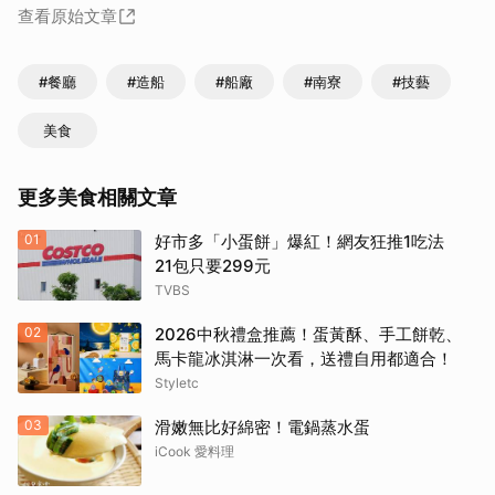
查看原始文章
#餐廳
#造船
#船廠
#南寮
#技藝
美食
更多美食相關文章
01
好市多「小蛋餅」爆紅！網友狂推1吃法
21包只要299元
TVBS
02
2026中秋禮盒推薦！蛋黃酥、手工餅乾、
馬卡龍冰淇淋一次看，送禮自用都適合！
Styletc
03
滑嫩無比好綿密！電鍋蒸水蛋
iCook 愛料理