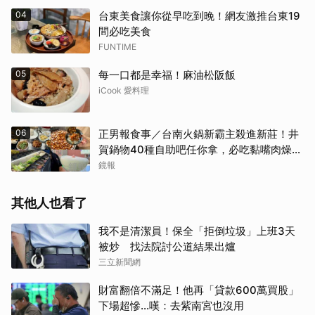
04
台東美食讓你從早吃到晚！網友激推台東19
間必吃美食
FUNTIME
05
每一口都是幸福！麻油松阪飯
iCook 愛料理
06
正男報食事／台南火鍋新霸主殺進新莊！井
賀鍋物40種自助吧任你拿，必吃黏嘴肉燥
飯、現做棉花糖
鏡報
其他人也看了
我不是清潔員！保全「拒倒垃圾」上班3天
被炒 找法院討公道結果出爐
三立新聞網
財富翻倍不滿足！他再「貸款600萬買股」
下場超慘...嘆：去紫南宮也沒用