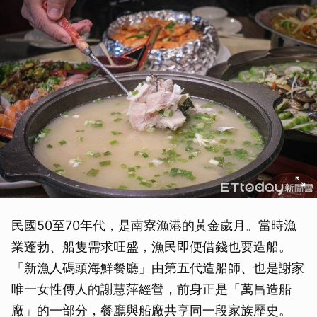
民國50至70年代，是南寮漁港的黃金歲月。當時漁
業蓬勃、船隻需求旺盛，漁民即便借錢也要造船。
「新漁人碼頭海鮮餐廳」由第五代造船師、也是謝家
唯一女性傳人的謝慧萍經營，前身正是「萬昌造船
廠」的一部分，餐廳與船廠共享同一段家族歷史。