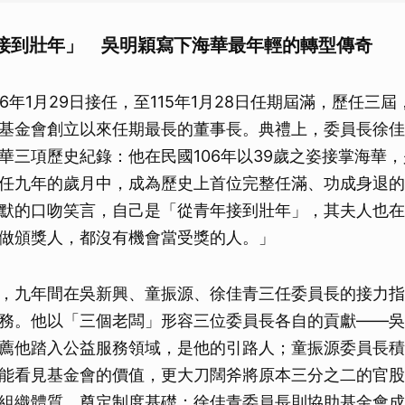
接到壯年」 吳明穎寫下海華最年輕的轉型傳奇
6年1月29日接任，至115年1月28日任期屆滿，歷任三
基金會創立以來任期最長的董事長。典禮上，委員長徐佳
華三項歷史紀錄：他在民國106年以39歲之姿接掌海華
任九年的歲月中，成為歷史上首位完整任滿、功成身退的
默的口吻笑言，自己是「從青年接到壯年」，其夫人也在
做頒獎人，都沒有機會當受獎的人。」
，九年間在吳新興、童振源、徐佳青三任委員長的接力指
務。他以「三個老闆」形容三位委員長各自的貢獻——吳
薦他踏入公益服務領域，是他的引路人；童振源委員長積
能看見基金會的價值，更大刀闊斧將原本三分之二的官股
組織體質，奠定制度基礎；徐佳青委員長則協助基金會成