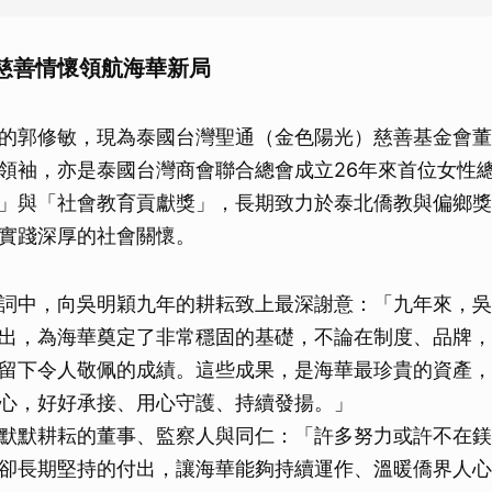
取消
慈善情懷領航海華新局
的郭修敏，現為泰國台灣聖通（金色陽光）慈善基金會董
領袖，亦是泰國台灣商會聯合總會成立26年來首位女性
」與「社會教育貢獻獎」，長期致力於泰北僑教與偏鄉獎
實踐深厚的社會關懷。
詞中，向吳明穎九年的耕耘致上最深謝意：「九年來，吳
出，為海華奠定了非常穩固的基礎，不論在制度、品牌，
留下令人敬佩的成績。這些成果，是海華最珍貴的資產，
心，好好承接、用心守護、持續發揚。」
默默耕耘的董事、監察人與同仁：「許多努力或許不在鎂
卻長期堅持的付出，讓海華能夠持續運作、溫暖僑界人心