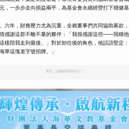
元，一步步走向損益兩平，為基金會永續經營打下穩健基
、六年，財務壓力尤為沉重，全賴董事們共同協助募款，
情感謝這群不離不棄的夥伴：「我很感謝這些——我稱他
這樣陪我走到最後。」對於卸任後的角色，他話語堅定：
海華這塊老字號招牌。」
廣告（請繼續閱讀本文）