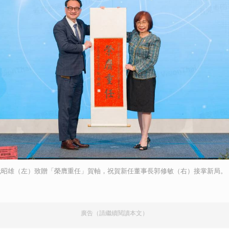
阮昭雄（左）致贈「榮膺重任」賀軸，祝賀新任董事長郭修敏（右）接掌新局。
廣告（請繼續閱讀本文）