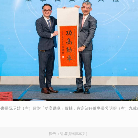
秘書長阮昭雄（左）致贈「功高勳卓」賀軸，肯定卸任董事長吳明穎（右）九載
廣告（請繼續閱讀本文）