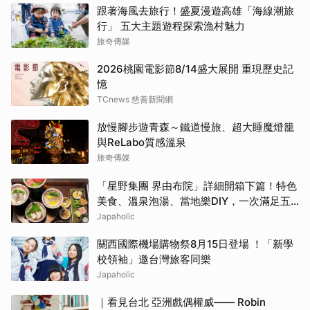
跟著海風去旅行！盛夏漫遊高雄「海線潮旅
行」 五大主題遊程探索漁村魅力
旅奇傳媒
2026桃園電影節8/14盛大展開 重現歷史記
憶
TCnews 慈善新聞網
放慢腳步遊青森～鐵道慢旅、超大睡魔燈籠
與ReLabo質感溫泉
旅奇傳媒
「星野集團 界由布院」詳細開箱下篇！特色
美食、溫泉泡湯、當地樂DIY，一次滿足五
感體驗
Japaholic
關西國際機場購物祭8月15日登場 ！「新學
校領袖」邀台灣旅客同樂
Japaholic
｜看見台北 亞洲戲偶權威—— Robin