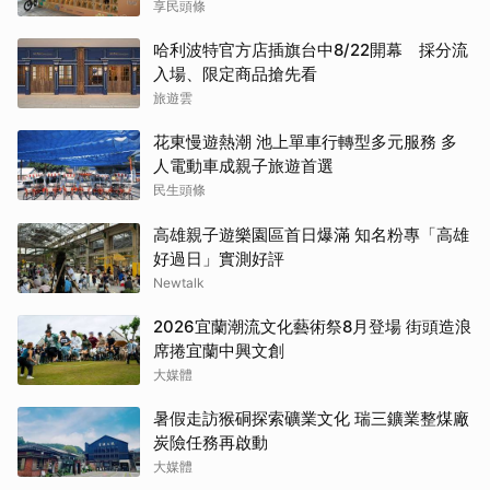
享民頭條
哈利波特官方店插旗台中8/22開幕 採分流
入場、限定商品搶先看
旅遊雲
花東慢遊熱潮 池上單車行轉型多元服務 多
人電動車成親子旅遊首選
民生頭條
高雄親子遊樂園區首日爆滿 知名粉專「高雄
好過日」實測好評
Newtalk
2026宜蘭潮流文化藝術祭8月登場 街頭造浪
席捲宜蘭中興文創
大媒體
暑假走訪猴硐探索礦業文化 瑞三鑛業整煤廠
炭險任務再啟動
大媒體