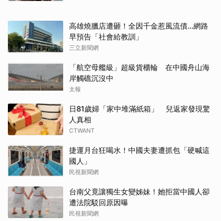
高雄燒臘店遭砸！全因千金惹風流債…網路
早預告「社會給教訓」
三立新聞網
「航空母艦級」超級貨櫃輪 在中國舟山海
岸觸礁沉沒中
太報
日81歲婦「家中堆滿紙箱」 兒返家發現驚
人真相
CTWANT
捷運月台狂喝水！中國夫妻遭抓包「硬喊這
國人」
民視新聞網
取消
台南父竟讓獨生女變姊妹！她拒當中國人卻
遭法院駁回原因曝
民視新聞網