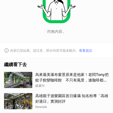
尚無內容。
內容已至結尾。請注意，部分內容可能未顯示。
查看資訊
繼續看下去
烏來最美瀑布窗景原來是他家！老闆Tony把
蚊子館變咖啡館 不只有風景，連咖啡都好
喝到讓人想再來
鏡週刊
高雄親子遊樂園區首日爆滿 知名粉專「高雄
好過日」實測好評
Newtalk