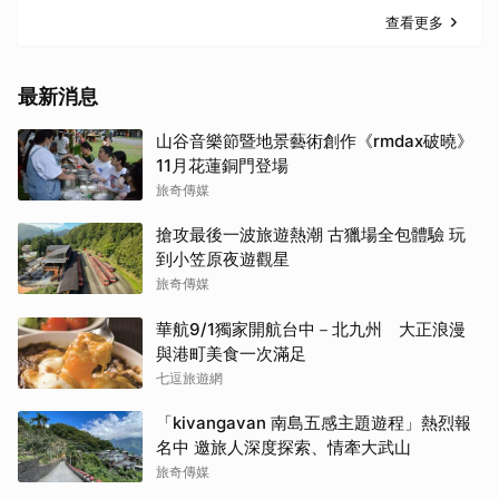
查看更多
最新消息
山谷音樂節暨地景藝術創作《rmdax破曉》
11月花蓮銅門登場
旅奇傳媒
搶攻最後一波旅遊熱潮 古獵場全包體驗 玩
到小笠原夜遊觀星
旅奇傳媒
華航9/1獨家開航台中－北九州 大正浪漫
與港町美食一次滿足
七逗旅遊網
「kivangavan 南島五感主題遊程」熱烈報
名中 邀旅人深度探索、情牽大武山
旅奇傳媒