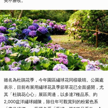
美不勝收。
雖名為杜鵑花季，今年園區繡球花同樣吸睛。公園處
表示，目前布展用繡球花及季節草花已全面盛開，尤
其「杜鵑花心心」展區周邊，以多達7種品系、約
2,000盆洋繡球鋪陳，除往年可觀賞到的粉紫色系