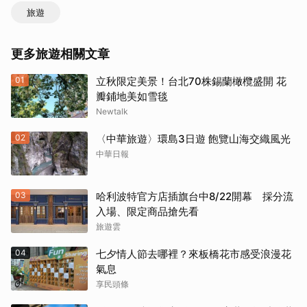
旅遊
更多旅遊相關文章
01
立秋限定美景！台北70株錫蘭橄欖盛開 花
瓣鋪地美如雪毯
Newtalk
02
〈中華旅遊〉環島3日遊 飽覽山海交織風光
中華日報
03
哈利波特官方店插旗台中8/22開幕 採分流
入場、限定商品搶先看
旅遊雲
04
七夕情人節去哪裡？來板橋花市感受浪漫花
氣息
享民頭條