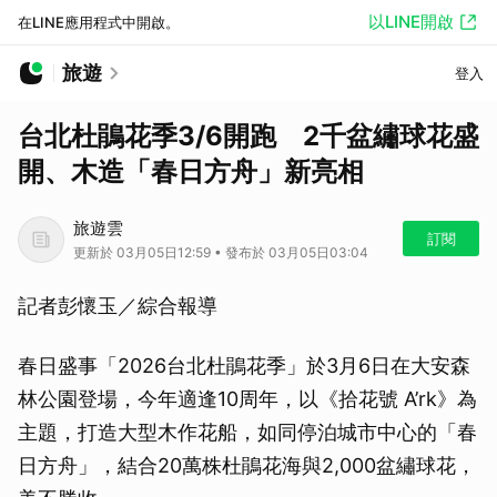
以LINE開啟
在LINE應用程式中開啟。
旅遊
登入
台北杜鵑花季3/6開跑 2千盆繡球花盛
開、木造「春日方舟」新亮相
旅遊雲
訂閱
更新於 03月05日12:59 • 發布於 03月05日03:04
記者彭懷玉／綜合報導
春日盛事「2026台北杜鵑花季」於3月6日在大安森
林公園登場，今年適逢10周年，以《拾花號 A’rk》為
主題，打造大型木作花船，如同停泊城市中心的「春
日方舟」，結合20萬株杜鵑花海與2,000盆繡球花，