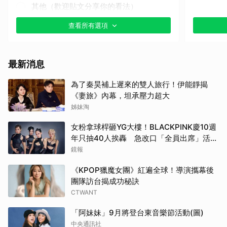
其他（歡迎貼文分享你的看法）
查看所有選項
最新消息
取消
為了秦昊補上遲來的雙人旅行！伊能靜揭
《妻旅》內幕，坦承壓力超大
姊妹淘
女粉拿球桿砸YG大樓！BLACKPINK慶10週
年只抽40人挨轟 急改口「全員出席」活動
場地曝光了
鏡報
《KPOP獵魔女團》紅遍全球！導演攜幕後
團隊訪台揭成功秘訣
CTWANT
「阿妹妹」9月將登台東音樂節活動(圖)
中央通訊社