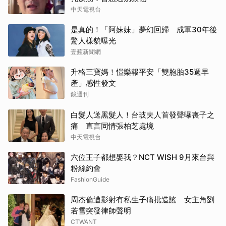
中天電視台
是真的！「阿妹妹」夢幻回歸 成軍30年後
驚人樣貌曝光
壹蘋新聞網
升格三寶媽！愷樂報平安「雙胞胎35週早
產」感性發文
鏡週刊
白髮人送黑髮人！台玻夫人首發聲曝喪子之
痛 直言同情張柏芝處境
中天電視台
六位王子都想娶我？NCT WISH 9月來台與
粉絲約會
FashionGuide
周杰倫遭影射有私生子痛批造謠 女主角劉
若雪突發律師聲明
CTWANT