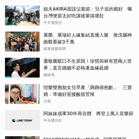
姐夫AKIRA甜談父親節：兒子送的都好 曝
台灣便當太好吃讓後輩搞壞肚
中天電視台
展榮、展瑞好人緣集結直播人脈 推洗腦神
曲觀看破3千萬
緯來娛樂新聞
蕭敬騰鬆口不生原因！珍惜與林有慧兩人世
界，直言婚姻不必執著血緣延續
姊妹淘
愷樂雙胞胎女兒早產「媽媽很抱歉」 三寶
媽：準備好迎接酸甜苦辣
太報
阿妹妹成軍30年再合體 將登上萬人音樂節
中央通訊社