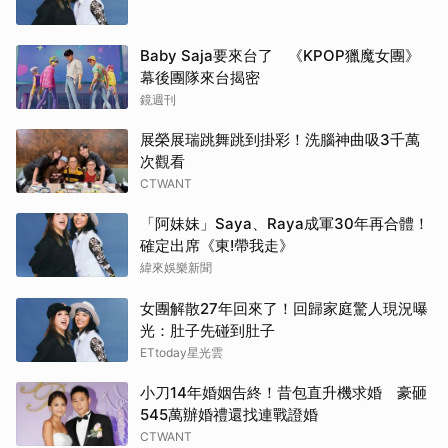
Baby Saja要來台了 《KPOP獵魔女團》
幕後團隊來台揭密
鏡週刊
展榮展瑞跳舞跳到掛彩！洗腦神曲吸3千萬
次觀看
CTWANT
「阿妹妹」Saya、Raya成軍30年再合體！
確定出席《東!帶我走》
緯來娛樂新聞
女團解散27年回來了！回歸家庭驚人現況曝
光：肚子先碰到肚子
ETtoday星光雲
小刀14年婚姻告終！昔包直升機求婚 豪砸
545萬辦婚禮還找連戰證婚
CTWANT