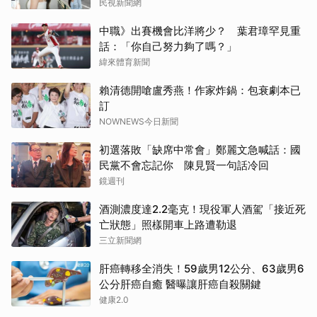
民視新聞網
中職》出賽機會比洋將少？ 葉君璋罕見重
話：「你自己努力夠了嗎？」
緯來體育新聞
賴清德開嗆盧秀燕！作家炸鍋：包衰劇本已
訂
NOWNEWS今日新聞
初選落敗「缺席中常會」鄭麗文急喊話：國
民黨不會忘記你 陳見賢一句話冷回
鏡週刊
酒測濃度達2.2毫克！現役軍人酒駕「接近死
亡狀態」照樣開車上路遭勒退
三立新聞網
肝癌轉移全消失！59歲男12公分、63歲男6
公分肝癌自癒 醫曝讓肝癌自殺關鍵
健康2.0