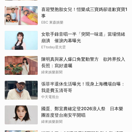
喜迎雙胞胎女兒！愷樂成三寶媽卻道歉寶寶1
事
EBC 東森娛樂
女歌手錄音唱一半「突聞一味道」當場情緒
崩潰 催淚內幕曝光
ETtoday星光雲
陳明真與家人爆口角驚動警方 欲跨界投入
長照：寫好遺囑
緯來娛樂新聞
張菲半退休生活曝光！現身上海機場自曝：
我是費玉清哥哥
中天電視台
國蛋、鄭宜農確定登2026浪人祭 日本樂
團首度登台南安平開唱
緯來娛樂新聞