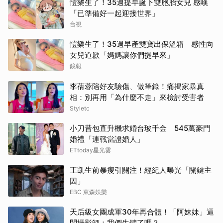
愷樂生了！35週提早誕下雙胞胎女兒 感嘆
「已準備好一起迎接世界」
台視
愷樂生了！35週早產雙寶出保溫箱 感性向
女兒道歉「媽媽讓你們提早來」
鏡報
李蒨蓉陪好友驗傷、做筆錄！痛揭家暴真
相：別再用「為什麼不走」來檢討受害者
Styletc
小刀昔包直升機求婚台玻千金 545萬豪門
婚禮「連戰當證婚人」
ETtoday星光雲
王凱生前暴瘦引關注！經紀人曝光「關鍵主
因」
EBC 東森娛樂
天后級女團成軍30年再合體！「阿妹妹」逼
問攝影師：我們生鏽了嗎？