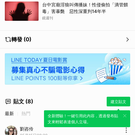
台中宮廟淫狼叫傳播妹！性侵偷拍「滴管餵
毒」害暴斃 惡性深重判14年半
鏡週刊
轉發 (0)
貼文 (8)
建立貼文
最新
熱門
全新體驗！一鍵引用此內容，透過發布貼
文來輕鬆表達個人立場。
劉咨伶