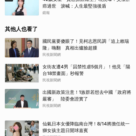
癌過世 淚喊：人生最堅強後盾
鏡報
其他人也看了
國民黨要傻眼了！見柯志恩民調「追上賴瑞
隆」嗨翻 真相出爐臉超腫
民視新聞網
女街友遭4男「囚禁性虐5個月」！他見「陽
台18禁畫面」秒報警
民視新聞網
出國新政策注意！1族群若想去中國「政府將
嚴審」 陸委會證實了
民視新聞網
仙氣日本女優降臨南台灣！8/14將擔任統一
獅女孩主題日開球嘉賓