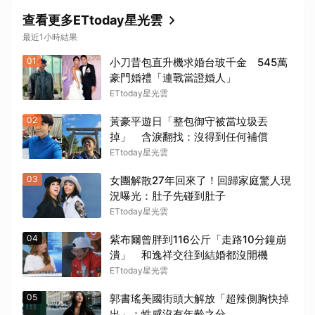
查看更多ETtoday星光雲
最近1小時結果
01
小刀昔包直升機求婚台玻千金 545萬
豪門婚禮「連戰當證婚人」
ETtoday星光雲
02
黃豪平遊日「整包御守被當垃圾丟
掉」 含淚翻找：沒得到任何補償
ETtoday星光雲
03
女團解散27年回來了！回歸家庭驚人現
況曝光：肚子先碰到肚子
ETtoday星光雲
04
紫布爾曾胖到116公斤「走路10分鐘崩
潰」 和逸祥交往到結婚都沒開機
ETtoday星光雲
05
郭書瑤美國街頭大解放「超辣側胸快掉
出」：性感沒有年齡之分