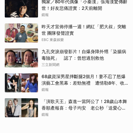
獨家／80年代偶像「小秦漢」張海漢驚傳辭
世！好友悲痛證實：2天前離開
鏡報
昨天才宣佈停播一週！網紅「肥大叔」突離
世 團隊發聲證實
EBC 東森娛樂
九孔突淚崩發影片！自爆身障外甥「染腸病
毒險死」 認了：曾想過別救他
三立新聞網
68歲資深男星摔斷腿2個月！妻不忍了怒爆
演藝工會黑幕：差勁無禮 遭情勒8年、收
二手探病禮
鏡報
「演歌天王」森進一當阿公了！28歲山本舞
香順產報喜：母子均安 老公秒「送愛心」
閃炸
鏡報