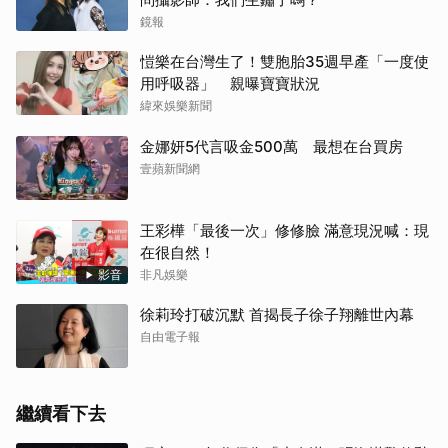
鏡報
愷樂在台灣生了！雙胞胎35週早產「一度使
用呼吸器」 親曝寶寶狀況
緯來娛樂新聞
金娜妍5代言吸金500萬 最想在台買房
壹蘋新聞網
王彩樺「最後一次」修修臉 滿意現況喊：現
在很自然！
影音
非凡娛樂
徐莉玲打破沉默 首揭長子徐子翔離世內幕
自由電子報
繼續看下去