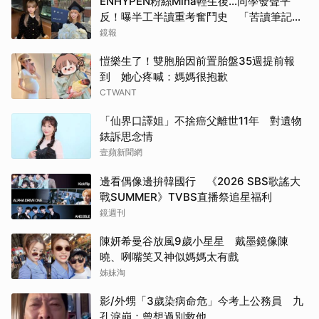
ENHYPEN粉絲Mina輕生後…同學發聲平
反！曝半工半讀重考奮鬥史 「苦讀筆記」
曝光惹鼻酸
鏡報
愷樂生了！雙胞胎因前置胎盤35週提前報
到 她心疼喊：媽媽很抱歉
CTWANT
「仙界口譯姐」不捨癌父離世11年 對遺物
錶訴思念情
壹蘋新聞網
邊看偶像邊拚韓國行 《2026 SBS歌謠大
戰SUMMER》TVBS直播祭追星福利
鏡週刊
陳妍希曼谷放風9歲小星星 戴墨鏡像陳
曉、咧嘴笑又神似媽媽太有戲
姊妹淘
影/外甥「3歲染病命危」今考上公務員 九
孔淚崩：曾想過別救他