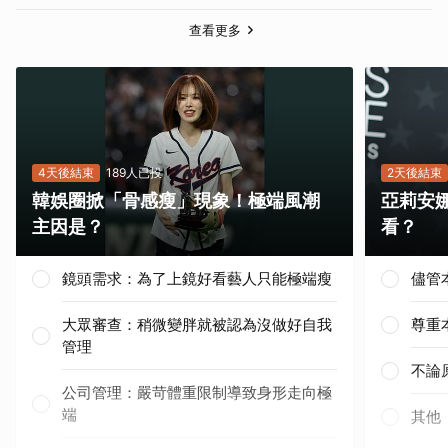
查看更多
4天後結束
189人已投
2天後結束
韓娛圈掀「骨感瘦」現象！極端風潮
亞莉安
主因是？
看？
鏡頭需求：為了上鏡好看藝人只能極端瘦
儘管
大眾審查：稍微變胖就被認為沒做好自我
尊重
管理
不論
公司管理：嚴苛體重限制導致身形走向極
端
其他