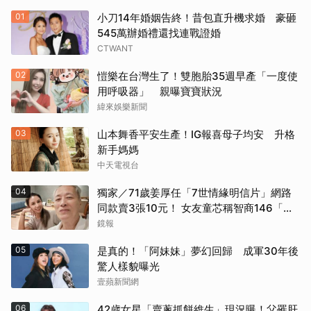
01
小刀14年婚姻告終！昔包直升機求婚 豪砸
545萬辦婚禮還找連戰證婚
CTWANT
02
愷樂在台灣生了！雙胞胎35週早產「一度使
用呼吸器」 親曝寶寶狀況
緯來娛樂新聞
03
山本舞香平安生產！IG報喜母子均安 升格
新手媽媽
中天電視台
04
獨家／71歲姜厚任「7世情緣明信片」網路
同款賣3張10元！ 女友童芯稱智商146「台
大3碩1博」 台灣大學回應了！
鏡報
05
是真的！「阿妹妹」夢幻回歸 成軍30年後
驚人樣貌曝光
壹蘋新聞網
06
42歲女星「賣蔥抓餅維生」現況曝！父罹肝