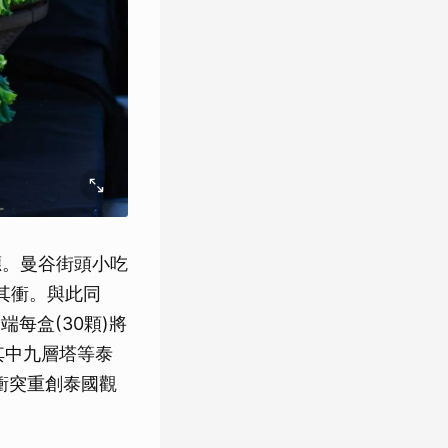
效應。曼谷街頭小吃
其衝。與此同
每盒(30顆)將
其中九層塔等泰
衝突重創泰國觀