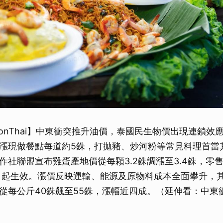
sionThai】中東衝突推升油價，泰國民生物價出現連鎖
漲現做餐點每道約5銖，打拋豬、炒河粉等常見料理首當
社聯盟宣布雞蛋產地價從每顆3.2銖調漲至3.4銖，零售端
6日起生效。漲價反映運輸、能源及原物料成本全面攀升，
從每公斤40銖飆至55銖，漲幅近四成。（延伸看：中東