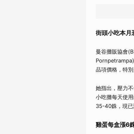
街頭小吃本月恐
曼谷攤販協會(Ban
Pornpetr
品項價格，特別
她指出，壓力不
小吃攤每天使用
35-40銖，現已
雞蛋每盒漲6銖