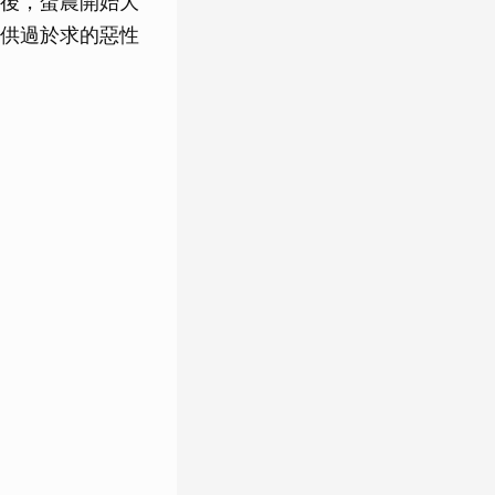
後，蛋農開始大
供過於求的惡性