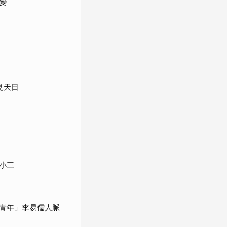
變
見天日
小三
青年」李易儒人脈