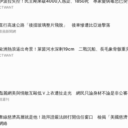
伊波拉失控！民主剛果破4000人感染、1850死 專家憂病毒恐已突
CTWANT
直行高速公路「後擋玻璃整片飛脫」 後車慘遭比亞迪擊落
壹蘋新聞網
歐洲熱浪逼出奇景！萊茵河水深剩19cm 二戰沉船、長毛象骨骸重
CTWANT
豔麗網美與情敵互毆低Ｖ上衣遭扯走光 網民只論身材不論是非公審
鏡週刊
牽線慈濟高層就是他！跪拜證嚴法師打開信任窗口 檢揭「美國慈濟
網絡