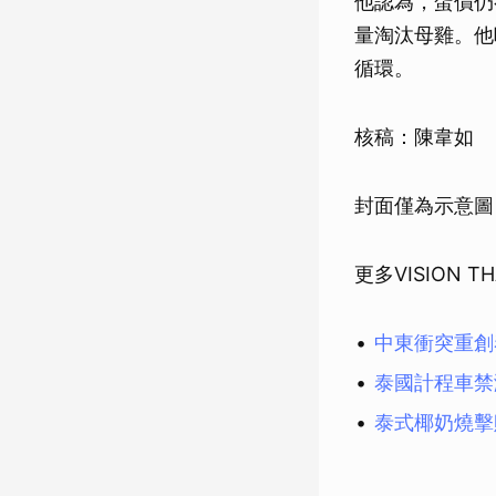
他認為，蛋價仍
量淘汰母雞。他
循環。
核稿：陳韋如
封面僅為示意圖
更多VISION 
中東衝突重創
泰國計程車禁
泰式椰奶燒擊敗