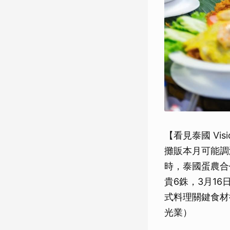
【看見泰國 Vi
攤販本月可能調
時，泰國蛋農合作
貴6銖，3月1
式料理關鍵食材
光業）