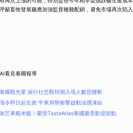
有再次上漲的可能，特別是在今年稍早蛋價跌破生產成本
呼籲畜牧發展廳應加強監督種雞配銷，避免市場再次陷入
THAI看見泰國報導
泰國觀光業 旅行社悲觀預測入境人數恐腰斬
漲令即日起生效 中東局勢衝擊啟動油價凍結
芒果糯米飯！榮登TasteAtlas泰國最受歡迎甜點