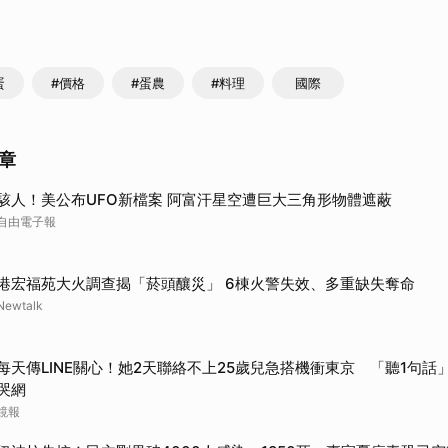
取消
蛋
#價格
#蛋農
#料理
國際
章
駭人！美公布UFO新檔案 阿富汗星空遭巨大三角形物體遮蔽
自由電子報
港宏福苑大火調查揭「菸頭釀災」 6棟火警失效、多重缺失奪命
Newtalk
每天傳LINE關心！她2天聯絡不上25歲兒急搭機衝東京 「聽1句話」
哭網
鏡報