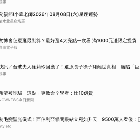
鏡報
父親節!小孟老師2026年08月08日(六)星座運勢
清水孟星座塔羅
文博會怎麼逛最划算？最好逛4大亮點一次看 滿1000元送限定提袋
自由電子報
快訊／台玻夫人徐莉玲回應了！還原長子徐子翔離世真相 痛陷「巨
鏡報
慈濟被詐騙「這點」更致命？學者：比10億貴
NOWNEWS今日新聞
剃毛變聖光儀式！西伯利亞貓閉眼站立宛如升天 9500萬人看傻：
Styletc