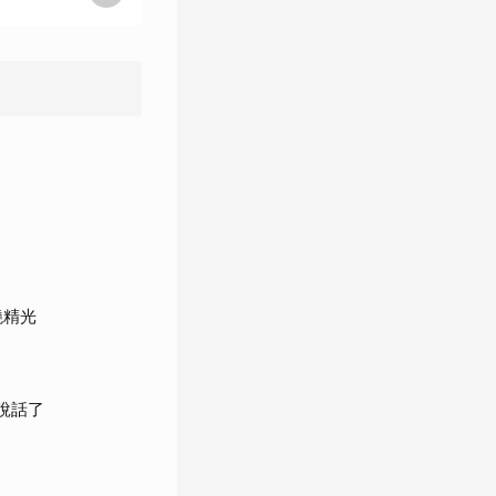
燒精光
說話了