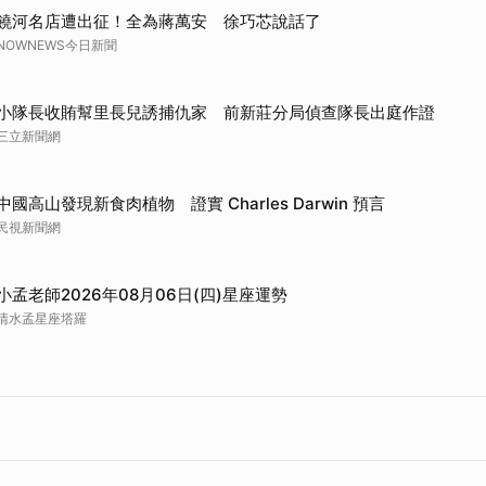
饒河名店遭出征！全為蔣萬安 徐巧芯說話了
NOWNEWS今日新聞
小隊長收賄幫里長兒誘捕仇家 前新莊分局偵查隊長出庭作證
三立新聞網
中國高山發現新食肉植物 證實 Charles Darwin 預言
民視新聞網
小孟老師2026年08月06日(四)星座運勢
清水孟星座塔羅