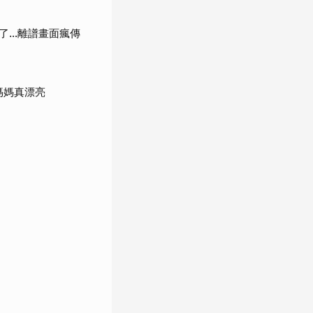
了…離譜畫面瘋傳
媽媽真漂亮