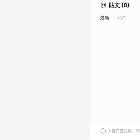
貼文 (0)
最新
熱門
內容已至結尾。請