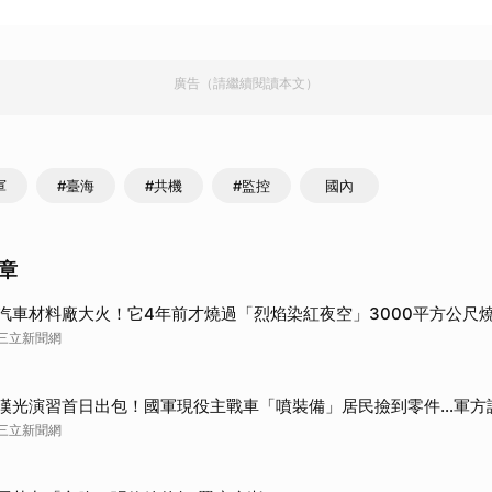
廣告（請繼續閱讀本文）
軍
#臺海
#共機
#監控
國內
章
汽車材料廠大火！它4年前才燒過「烈焰染紅夜空」3000平方公尺
三立新聞網
漢光演習首日出包！國軍現役主戰車「噴裝備」居民撿到零件…軍方
三立新聞網