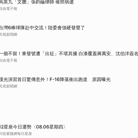
馬英九「文膽」張鈞綸律師 罹癌病逝
自由電子報
台灣6棒球隊赴中交流！陸委會強硬發聲了
民視新聞網
一個不留！東發號遭「出征」不堪其擾 白漆覆蓋蔣萬安、沈伯洋簽
自由電子報
漢光演習首日驚傳意外！F-16降落衝出跑道 原因曝光
民視新聞網
12星座今日運勢〈08.06星期四〉
科技紫微網每日星座