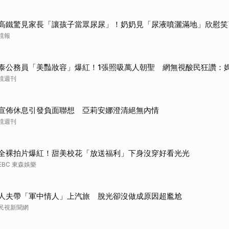
取消
高鐵驚見家長「讓孩子當眾尿尿」！奶奶見「尿液噴灑滿地」欣慰笑
鏡報
泰公務員「美豔妝容」爆紅！1張照吸萬人朝聖 網無視酸民狂讚：
鏡週刊
宣佈休息引發負面聯想 亞莉安娜澄清絕無內情
鏡週刊
全裸拍片爆紅！甜美校花「放送福利」下身沒穿好看光光
EBC 東森娛樂
人夫帶「軍中情人」上汽旅 脫光卻沒做成原因超尷尬
民視新聞網