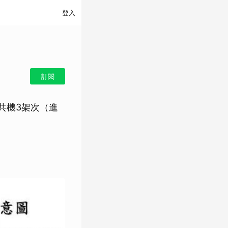
登入
訂閱
共機3架次（進