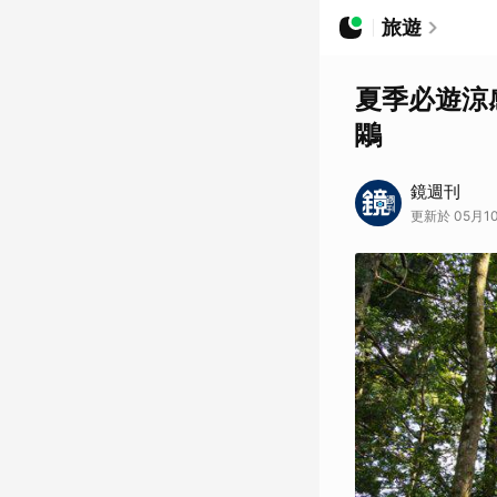
旅遊
夏季必遊涼
鷴
鏡週刊
更新於 05月10日