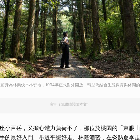
前身為林業伐木林班地，1994年正式對外開放，轉型為結合生態保育與休閒
廣告（請繼續閱讀本文）
座小百岳，又擔心體力負荷不了，那位於桃園的「東眼山
手的最好入門。步道平緩好走、林蔭濃密，在炎熱夏季走