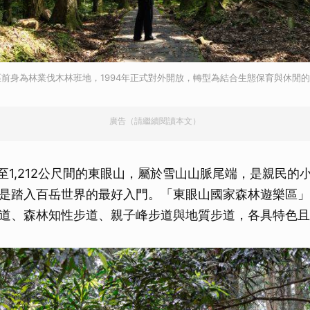
前身為林業伐木林班地，1994年正式對外開放，轉型為結合生態保育與休閒
廣告（請繼續閱讀本文）
0至1,212公尺間的東眼山，屬於雪山山脈尾端，是親民的
是踏入百岳世界的最好入門。「東眼山國家森林遊樂區」
道、森林知性步道、親子峰步道與地質步道，各具特色且