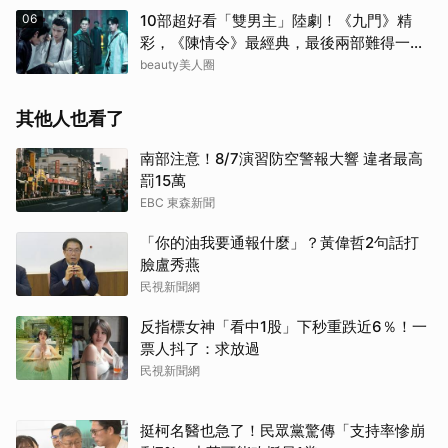
06
10部超好看「雙男主」陸劇！《九門》精
彩，《陳情令》最經典，最後兩部難得一面
倒好評
beauty美人圈
其他人也看了
南部注意！8/7演習防空警報大響 違者最高
罰15萬
EBC 東森新聞
「你的油我要通報什麼」？黃偉哲2句話打
臉盧秀燕
民視新聞網
反指標女神「看中1股」下秒重跌近6％！一
票人抖了：求放過
民視新聞網
挺柯名醫也急了！民眾黨驚傳「支持率慘崩