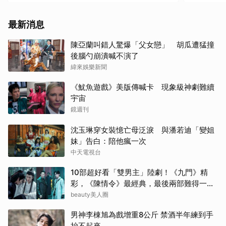
徐仁
最新消息
朴海
陳亞蘭叫錯人驚爆「父女戀」 胡瓜遭猛撞
後腦勺崩潰喊不演了
金高
緯來娛樂新聞
林智
《魷魚遊戲》美版傳喊卡 現象級神劇難續
宇宙
千黛
鏡週刊
沈玉琳穿女裝憶亡母泛淚 與潘若迪「變姐
許楠
妹」告白：陪他瘋一次
中天電視台
傑瑞
10部超好看「雙男主」陸劇！《九門》精
小栗
彩，《陳情令》最經典，最後兩部難得一面
倒好評
beauty美人圈
高允
男神李棟旭為戲增重8公斤 禁酒半年練到手
李星
抬不起來