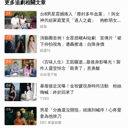
更多追劇相關文章
01
台8男星震撼捲入「塵封多年血案」！與女
神共組家庭驚見「過人之處」 抱軟萌女娃
動念再拚一胎
鏡報
02
演藝圈首例！女星授權AI短劇 宣傳片「裙
下仰拍視角」遭轟擦邊：自降身價
鏡週刊
03
《百味人生》王凱驟逝…最後身影曝光！製
作人靈堂悼念「殺青了」惹鼻酸
自由電子報
04
暴瘦後近況曝！金智媛現身時尚活動 粉絲
嗨喊：終於回來了
TVBS
05
男星「分娩還沒開指」就痛到喊停！心疼愛
妻為他挨刀
EBC 東森娛樂