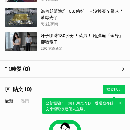
為何慈濟遭詐10.6億卻一直沒報案？驚人內
幕曝光了
民視新聞網
妹子曖昧180公分天菜男！ 她摸遍「全身」
卻猶豫了
EBC 東森新聞
轉發 (0)
貼文 (0)
建立貼文
最新
熱門
全新體驗！一鍵引用此內容，透過發布貼
文來輕鬆表達個人立場。