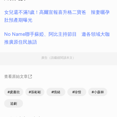
女兒還不滿1歲！高爾宣報喜升格二寶爸 辣妻曬孕
肚預產期曝光
No Name聯手蘇婭、阿比主持節目 邀各領域大咖
推廣原住民族語
廣告（請繼續閱讀本文）
查看原始文章
#虞書欣
#張彬彬
#情緒
#珍惜
#小森林
追劇