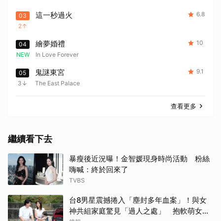
這一秒過火
6.8
03
2
繪夢婚禮
10
04
NEW
In Love Forever
鬼謎東宮
9.1
05
3
The East Palace
查看更多
繼續看下去
暴瘦後近況曝！金智媛現身時尚活動 粉絲
嗨喊：終於回來了
TVBS
台8男星震撼捲入「塵封多年血案」！與女
神共組家庭驚見「過人之處」 抱軟萌女娃