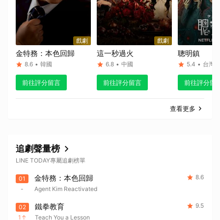
戲劇
戲劇
金特務：本色回歸
這一秒過火
聰明鎮
8.6
•
韓國
6.8
•
中國
5.4
•
台灣
前往評分留言
前往評分留言
前往評分留
查看更多
取消
追劇聲量榜
LINE TODAY專屬追劇榜單
金特務：本色回歸
8.6
01
-
Agent Kim Reactivated
鐵拳教育
9.5
02
1
Teach You a Lesson