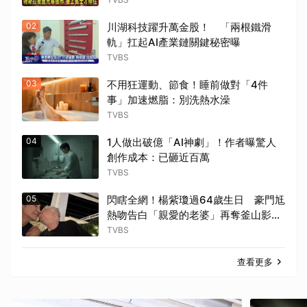
02
川湖科技躍升萬金股！ 「兩根鐵滑
軌」扛起AI產業鏈關鍵秘密曝
TVBS
03
不用狂運動、節食！睡前做對「4件
事」加速燃脂：別洗熱水澡
TVBS
04
1人做出破億「AI神劇」！作者曝驚人
創作成本：已砸近百萬
TVBS
05
閃瞎全網！楊紫瓊過64歲生日 豪門尪
熱吻告白「親愛的老婆」再奪釜山影展
大獎
TVBS
查看更多