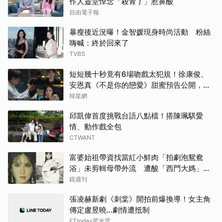
作人靈堂悼念「殺青了」惹鼻酸
自由電子報
暴瘦後近況曝！金智媛現身時尚活動 粉絲
嗨喊：終於回來了
TVBS
短短幾十秒竟有6場吻戲太犯規！徐康俊、
安恩真《不是你的戀愛》甜蜜預告公開，網
友直呼：太期待了！
韓星網
邱凱偉首度挑戰台語八點檔！搭陳珮騏愛
情、動作戲全包
CTWANT
富婆始祖帶資找當紅小鮮肉「拍劇泡鴛鴦
浴」未剪輯母帶外流 遭酸「西門大媽」真
實年齡曝
鏡週刊
張凌赫新劇《刺棠》開拍前爆換導！女主角
傳定盧昱曉…劇情遭抵制
ETtoday星光雲