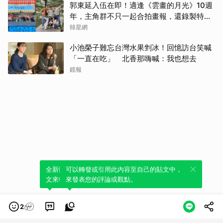
郭東延入伍在即！適逢《雲畫的月光》10週
年，主角群不只一起合拍畫報，還錄製特別
節目
韓星網
小池榮子難忘台灣水果剉冰！回憶訪台笑喊
「一直在吃」 北香那嗨喊：我也想去
鏡報
全新體驗！一鍵引用此內容，透過發布貼
可以轉發或引用此內容至自己的貼文中，
文來輕鬆表達個人立場。
來發表您的評論或觀點。
2