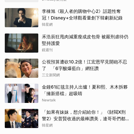
李棟旭《殺人者的購物中心2》話題性奪
冠！Disney+全球觀看量創下韓劇新紀錄
韓星網
禾浩辰狂甩肉減重瘦成皮包骨 被嚴刑虐待仍
堅持護愛
鏡週刊
公視預算遭砍10.2億！江宏恩罕見開砲不忍
了 「6字酸爆藍白」網狂讚
三立新聞網
金鐘61紅毯主持人出爐！夏和熙、木木拆夥
「擁新搭檔」超吸睛
Newtalk
「如果有妹妹，想介紹給你！」《財閥X刑
警2》安普賢收過的最棒讚美，連哥哥們都
認證的好品格～
韓星網