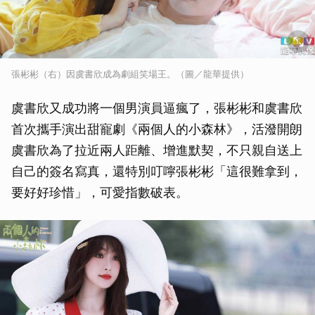
張彬彬（右）因虞書欣成為劇組笑場王。（圖／龍華提供）
虞書欣又成功將一個男演員逼瘋了，張彬彬和虞書欣
首次攜手演出甜寵劇《兩個人的小森林》，活潑開朗
虞書欣為了拉近兩人距離、增進默契，不只親自送上
自己的簽名寫真，還特別叮嚀張彬彬「這很難拿到，
要好好珍惜」，可愛指數破表。