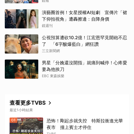
動念再拚一胎
鏡報
演藝圈首例！女星授權AI短劇 宣傳片「裙
下仰拍視角」遭轟擦邊：自降身價
鏡週刊
公視預算遭砍10.2億！江宏恩罕見開砲不忍
了 「6字酸爆藍白」網狂讚
三立新聞網
男星「分娩還沒開指」就痛到喊停！心疼愛
妻為他挨刀
EBC 東森娛樂
查看更多TVBS
最近1小時結果
01
恐怖！剛起步就失控 特斯拉衝進光華
夜市 撞上賓士才停住
TVBS