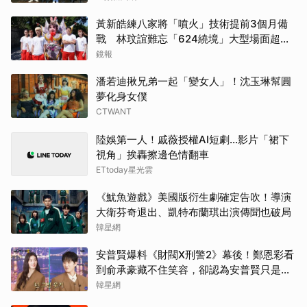
邊佑
黃新皓練八家將「噴火」技術提前3個月備
山姆
戰 林玟誼難忘「624繞境」大型場面超震
撼
鏡報
楊洋
潘若迪揪兄弟一起「變女人」！沈玉琳幫圓
夢化身女僕
Jis
CTWANT
白鹿
陸娛第一人！戚薇授權AI短劇…影片「裙下
視角」挨轟擦邊色情翻車
金宣
ETtoday星光雲
張凌
《魷魚遊戲》美國版衍生劇確定告吹！導演
大衛芬奇退出、凱特布蘭琪出演傳聞也破局
韓星網
安普賢爆料《財閥X刑警2》幕後！鄭恩彩看
到俞承豪藏不住笑容，卻認為安普賢只是
「搞笑男」
韓星網