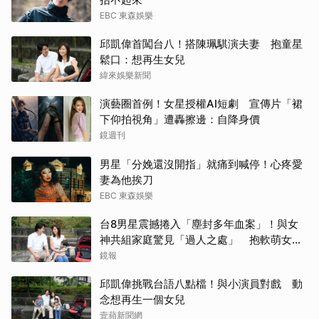
EBC 東森娛樂
申惠
邱凱偉首闖台八！搭陳珮騏演夫妻 抱童星
鬆口：想再生女兒
迪麗
緯來娛樂新聞
Rai
演藝圈首例！女星授權AI短劇 宣傳片「裙
下仰拍視角」遭轟擦邊：自降身價
湯姆
鏡週刊
王楚
男星「分娩還沒開指」就痛到喊停！心疼愛
妻為他挨刀
金武
EBC 東森娛樂
台8男星震撼捲入「塵封多年血案」！與女
生田
神共組家庭驚見「過人之處」 抱軟萌女娃
動念再拚一胎
鏡報
蘇志
邱凱偉挑戰台語八點檔！與小演員對戲 動
柳樂
念想再生一個女兒
壹蘋新聞網