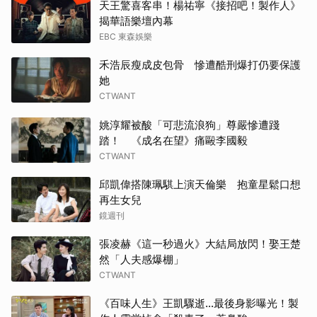
天王驚喜客串！楊祐寧《接招吧！製作人》
揭華語樂壇內幕
EBC 東森娛樂
禾浩辰瘦成皮包骨 慘遭酷刑爆打仍要保護
她
CTWANT
姚淳耀被酸「可悲流浪狗」尊嚴慘遭踐
踏！ 《成名在望》痛毆李國毅
CTWANT
邱凱偉搭陳珮騏上演天倫樂 抱童星鬆口想
再生女兒
鏡週刊
張凌赫《這一秒過火》大結局放閃！娶王楚
然「人夫感爆棚」
CTWANT
《百味人生》王凱驟逝…最後身影曝光！製