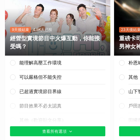
9天後結束
4.5K人已投
23天後結
經營型實境節目中火爆互動，你能接
重磅卡司
受嗎？
男神女
能理解高壓工作環境
朴恩
可以嚴格但不能失控
其他
已超過實境節目界線
山下
節目效果不必太認真
戶田
其他（歡迎貼文分享）
田曦
查看所有選項
IU