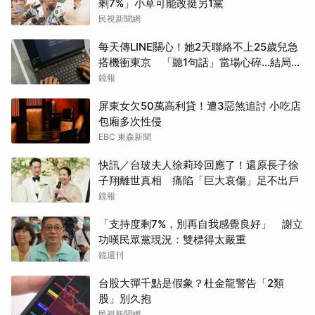
剩7%」小草可能改挺另1黨
民視新聞網
每天傳LINE關心！她2天聯絡不上25歲兒急
搭機衝東京 「聽1句話」當場心碎...結局看
哭網
鏡報
屏東女欠50萬高利貸！遭3惡煞追討 小吃店
包廂多次性侵
EBC 東森新聞
快訊／台玻夫人徐莉玲回應了！還原長子徐
子翔離世真相 痛陷「巨大哀傷」足不出戶
鏡報
「支持度剩7%，別再自我感覺良好」 謝立
功嘆民眾黨現況：雙標得太嚴重
鏡週刊
台股大彈千點是假象？杜金龍警告「2類
股」別久抱
民視新聞網