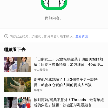
尚無內容。
內容已至結尾。請注意，部分內容可能未顯示。
查看資訊
繼續看下去
「日劇女王」52歲松嶋菜菜子凍齡美貌掀熱
議！回春不垮臉秘訣：加強練背、40歲後飲
食是關鍵！
女人我最大
別被他的成熟騙了！這3個星座男一談戀
愛，就會在心愛的人面前變成大男孩
姊妹淘
被叫阿姨/阿桑不意外！Threads「最有年紀
感的穿搭」話題：絲襪配球鞋最顯老