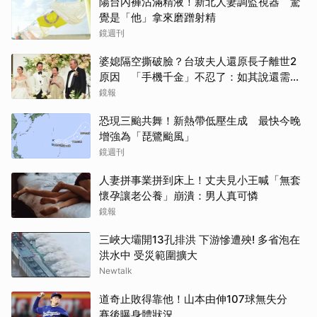
陽台內褲沾滿精液！新北人妻調監視器 驚
覺是「他」拿來磨蹭射精
鏡週刊
婆媳隔空撕破臉？台玻夫人還原長子離世2
原因 「手機千金」不忍了：如其說還需要
離開嗎？
鏡報
恐現三颱共舞！新熱帶低壓生成 最快今晚
增強為「琵鷺颱風」
鏡週刊
人妻拼事業拼到床上！丈夫見小王喊「無套
懷孕讓老公養」崩潰：男人真可憐
鏡報
三峽大壩開13孔排洪 下游慘遭殃! 多省泡在
洪水中 受災範圍擴大
Newtalk
道奇止敗得靠他！山本由伸107球無失分
賽後曝身體狀況