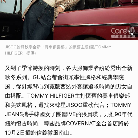
JISOO詮釋秋季全新「賽車俱樂部」的懷舊主題(圖/TOMMY
HILFIGER 提供)
又到了季節轉換的時刻，各大服飾業者紛紛秀出全新
秋冬系列。GU結合都會街頭率性風格和經典學院
風，從針織背心到寬版西裝外套讓追求時尚的男女自
由搭配。TOMMY HILFIGER主打懷舊的賽車俱樂部
和美式風格，還找來韓星JISOO重磅代言；TOMMY
JEANS攜手韓國女子團體IVE的張員瑛，力推90年代
紐約復古時尚。韓國品牌COVERNAT全台首店將於
10月2日插旗信義微風南山。