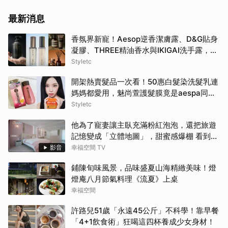
最新消息
香氛界新寵！Aesop逆香潔膚露、D&G貼身
凝膠、THREE精油香水與IKIGAI洗手露，用
高質感香氣包覆妳的盛夏日常
Styletc
開架熱賣髮品一次看！50惠白髮染洗髮乳連
媽媽都愛用，魅尚萱護髮膜竟是aespa同
款！
Styletc
他為了寵妻讓主臥充滿粉紅泡泡，還把旅遊
記憶變成「立體地圖」，甜蜜感爆棚 看到這
間誰不嫁？！
影音
幸福空間 TV
鋪陳旬味風景，品味盛夏山海精緻美味！燈
燈庵八月節氣料理《流夏》上桌
幸福空間
許路兒51歲「永遠45公斤」不科學！靠早餐
「4+1飲食術」狂喝這四杯養成少女身材！