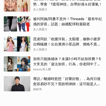
勢，學會「1遮瑕神技」自帶好感＆好運氣！
女人我最大
被叫阿姨/阿桑不意外！Threads「最有年紀
感的穿搭」話題：絲襪配球鞋最顯老
女人我最大
昆凌同款「收腰洋裝」太顯瘦，修飾小腹穿
出螞蟻腰！出自澳洲小眾品牌、價格不貴還
寄台灣
女人我最大
加班只能換補休？未滿1小時不給加班費？5
大常見的「違法加班」行為，你老闆中了幾
項？
beauty美人圈
專訪／離婚時愈想「好聚好散」，為何日後
愈容易吵不完？雷皓明律師：這可能是人生
最貴的一份協議書
姊妹淘