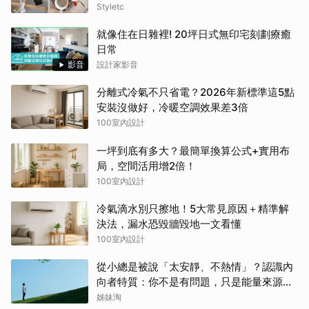
Styletc
就像住在日雜裡! 20坪日式無印宅刻劃療癒
日常
影音
設計家影音
分離式冷氣不只省電？2026年新標準這5點
安裝沒做好，冷暖空調效果差3倍
100室內設計
一坪到底有多大？最簡單換算公式+實用布
局，空間活用增2倍！
100室內設計
冷氣滴水別只擦地！5大常見原因＋精準解
決法，漏水恐毀牆毀地一文看懂
100室內設計
從小總是被說「太安靜、不熱情」？認識內
向者特質：你不是有問題，只是能量來源不
同
姊妹淘