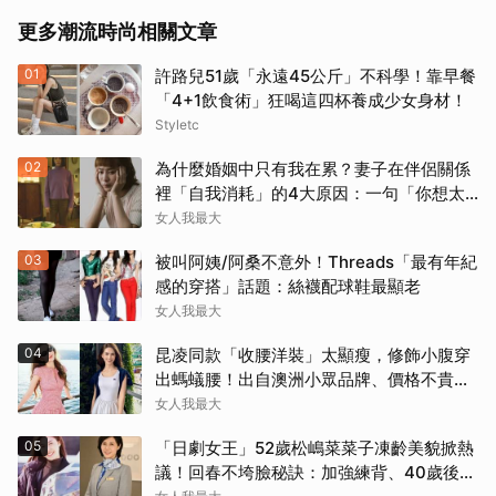
更多潮流時尚相關文章
01
許路兒51歲「永遠45公斤」不科學！靠早餐
「4+1飲食術」狂喝這四杯養成少女身材！
Styletc
02
為什麼婚姻中只有我在累？妻子在伴侶關係
裡「自我消耗」的4大原因：一句「你想太
多」讓人無奈
女人我最大
03
被叫阿姨/阿桑不意外！Threads「最有年紀
感的穿搭」話題：絲襪配球鞋最顯老
女人我最大
04
昆凌同款「收腰洋裝」太顯瘦，修飾小腹穿
出螞蟻腰！出自澳洲小眾品牌、價格不貴還
寄台灣
女人我最大
05
「日劇女王」52歲松嶋菜菜子凍齡美貌掀熱
議！回春不垮臉秘訣：加強練背、40歲後飲