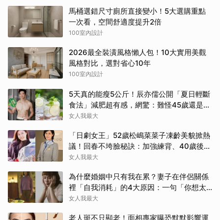
馬桶選錯尺寸廁所直接變小！5大選購重點
一次看，空間舒適度提升2倍
100室內設計
2026最全裝潢風格懶人包！10大實用美觀
風格對比，選對省心10年
100室內設計
5天真的能瘦5公斤！辰亦儒公開「夏日輕斷
食法」減肥超有感，網驚：難怪45歲還是男
神
女人我最大
「日劇女王」52歲松嶋菜菜子凍齡美貌掀熱
議！回春不垮臉秘訣：加強練背、40歲後飲
食是關鍵！
女人我最大
為什麼婚姻中只有我在累？妻子在伴侶關係
裡「自我消耗」的4大原因：一句「你想太
多」讓人無奈
女人我最大
老人斑不只顯老！面相專家曝恐默默影響運