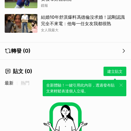
鏡報
結婚10年舒淇爆料馮德倫沒求婚！認剛認識
完全不來電：他每一任女友我都很熟
女人我最大
轉發 (0)
貼文 (0)
建立貼文
最新
熱門
全新體驗！一鍵引用此內容，透過發布貼
文來輕鬆表達個人立場。