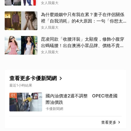
女人我最大
為什麼婚姻中只有我在累？妻子在伴侶關係
裡「自我消耗」的4大原因：一句「你想太
多」讓人無奈
女人我最大
昆凌同款「收腰洋裝」太顯瘦，修飾小腹穿
出螞蟻腰！出自澳洲小眾品牌、價格不貴還
寄台灣
女人我最大
查看更多卡優新聞網
最近1小時結果
01
國內油價連2週不調整 OPEC增產國
際油價跌
卡優新聞網
查看更多