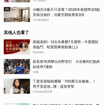
食是關鍵！
女人我最大
06
分離式冷氣不只省電？2026年新標準這5點
安裝沒做好，冷暖空調效果差3倍
100室內設計
取消
其他人也看了
雨揚老師》12生肖農曆7月運勢：牛寶寶財
喜臨門、蛇寶寶事業順遂(上)
Newtalk
延長第10局擊出內野安打 大谷勝利打點終
結道奇7連敗
太報
丁柔安保險箱遭竊「700萬元全被偷」！
兇手竟是他...嘆：提前穿幫
ETtoday星光雲