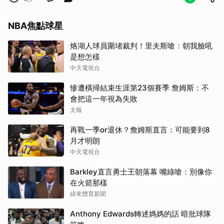
NBA焦點球星
烙湖人球員圍堵裁判！里夫斯嗆：朝我臉吼
是想怎樣
取消
中天電視台
慘遭橫掃結束生涯第23個賽季 詹姆斯：不
會把這一年視為失敗
太報
再戰一季or退休？詹姆斯直言：可能要到8
月才明朗
中天電視台
Barkley直言勇士王朝落幕 嘴綠嗆：別像你
在火箭那樣
緯來體育新聞
Anthony Edwards轉述媽媽的話 暗批球隊