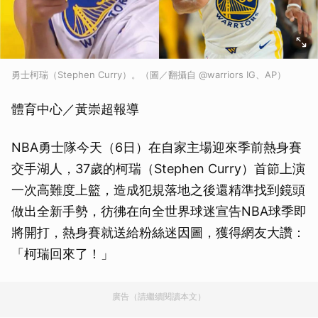
勇士柯瑞（Stephen Curry）。（圖／翻攝自 @warriors IG、AP）
體育中心／黃崇超報導
NBA勇士隊今天（6日）在自家主場迎來季前熱身賽
交手湖人，37歲的柯瑞（Stephen Curry）首節上演
一次高難度上籃，造成犯規落地之後還精準找到鏡頭
做出全新手勢，彷彿在向全世界球迷宣告NBA球季即
將開打，熱身賽就送給粉絲迷因圖，獲得網友大讚：
「柯瑞回來了！」
廣告（請繼續閱讀本文）