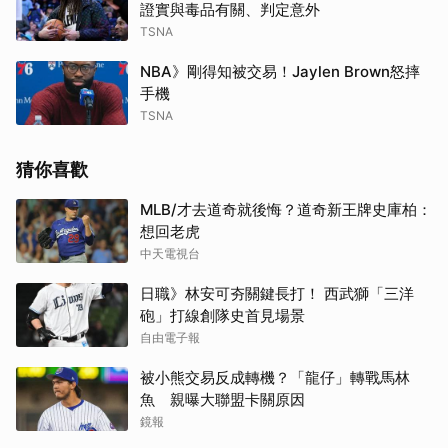
證實與毒品有關、判定意外
TSNA
NBA》剛得知被交易！Jaylen Brown怒摔
手機
TSNA
猜你喜歡
MLB/才去道奇就後悔？道奇新王牌史庫柏：
想回老虎
中天電視台
日職》林安可夯關鍵長打！ 西武獅「三洋
砲」打線創隊史首見場景
自由電子報
被小熊交易反成轉機？「龍仔」轉戰馬林
魚 親曝大聯盟卡關原因
鏡報