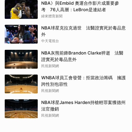
NBA》與Embiid 奧運合作影片成重要參
考 76人高層：LeBron是連結者
緯來體育新聞
NBA球星克拉克過世 法醫證實死於毒品意
外
中天電視台
NBA灰熊前鋒Brandon Clarke猝逝 法醫
證實死於毒品意外
民視新聞網
WNBA球員工會發聲：拒當政治籌碼 擁護
跨性別包容性
民視新聞網
NBA球星James Harden持槍輕罪案獲德州
法官撤銷
民視新聞網