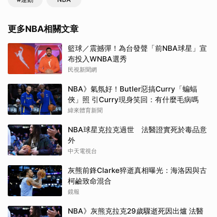
更多NBA相關文章
籃球／震撼彈！為台發聲「前NBA球星」宣
布投入WNBA選秀
民視新聞網
NBA》氣氛好！Butler惡搞Curry「蝙蝠
俠」照 引Curry現身笑回：有什麼毛病嗎
緯來體育新聞
NBA球星克拉克過世 法醫證實死於毒品意
外
中天電視台
灰熊前鋒Clarke猝逝真相曝光：海洛因與古
柯鹼致命混合
鏡報
NBA》灰熊克拉克29歲驟逝死因出爐 法醫