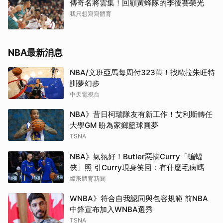
傳奇名將雲集！回顧黃蜂隊的季後賽榮光
我只想寫寫體育
NBA最新消息
NBA/文班亞馬每周付323萬！找歐拉朱旺特
訓夢幻步
中天電視台
NBA》昔日柯瑞隊友有新工作！艾利斯轉任
大學GM 盼為家鄉籃球圓夢
TSNA
NBA》氣氛好！Butler惡搞Curry「蝙蝠
俠」照 引Curry現身笑回：有什麼毛病嗎
緯來體育新聞
WNBA》符合自我認同與包容規範 前NBA
中鋒宣布加入WNBA選秀
TSNA