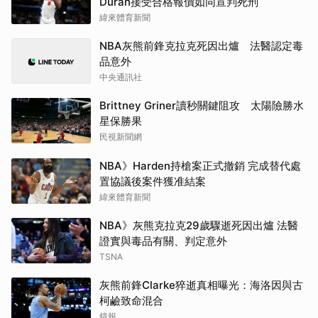
Duran接受合格報價如同宣判死刑
緯來體育新聞
NBA灰熊前鋒克拉克死因出爐 法醫認定毒
品意外
中央通訊社
Brittney Griner讀秒關鍵阻攻 太陽險勝水
星保勝果
民視新聞網
NBA》Harden持槍案正式撤銷 完成替代處
置協議後案件獲准結案
緯來體育新聞
NBA》灰熊克拉克29歲驟逝死因出爐 法醫
證實與毒品有關、判定意外
TSNA
灰熊前鋒Clarke猝逝真相曝光：海洛因與古
柯鹼致命混合
鏡報