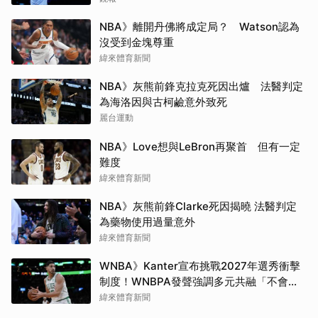
NBA》離開丹佛將成定局？ Watson認為
沒受到金塊尊重
緯來體育新聞
NBA》灰熊前鋒克拉克死因出爐 法醫判定
為海洛因與古柯鹼意外致死
麗台運動
NBA》Love想與LeBron再聚首 但有一定
難度
緯來體育新聞
NBA》灰熊前鋒Clarke死因揭曉 法醫判定
為藥物使用過量意外
緯來體育新聞
WNBA》Kanter宣布挑戰2027年選秀衝擊
制度！WNBPA發聲強調多元共融「不會成
為政治棋子」
緯來體育新聞