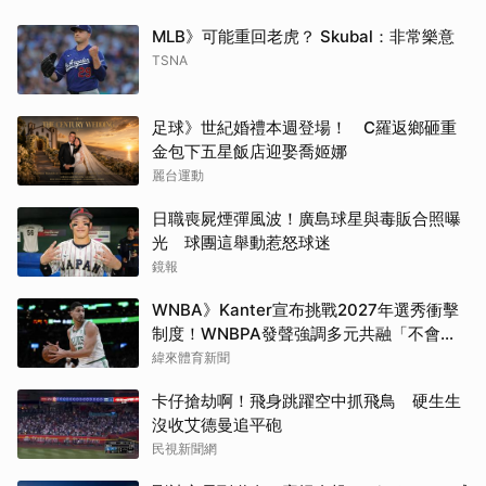
MLB》可能重回老虎？ Skubal：非常樂意
TSNA
足球》世紀婚禮本週登場！ C羅返鄉砸重
金包下五星飯店迎娶喬姬娜
麗台運動
日職喪屍煙彈風波！廣島球星與毒販合照曝
光 球團這舉動惹怒球迷
鏡報
WNBA》Kanter宣布挑戰2027年選秀衝擊
制度！WNBPA發聲強調多元共融「不會成
為政治棋子」
緯來體育新聞
卡仔搶劫啊！飛身跳躍空中抓飛鳥 硬生生
沒收艾德曼追平砲
民視新聞網