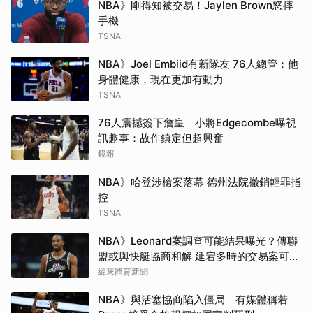
NBA》剛得知被交易！Jaylen Brown怒摔
手機
TSNA
NBA》Joel Embiid有新隊友 76人總管：他
身體健康，現在更加有動力
TSNA
76人震撼簽下詹皇 小將Edgecombe曝視
訊趣事：故作鎮定但超興奮
鏡報
NBA》哈登涉槍案落幕 德州法院撤銷輕罪指
控
TSNA
NBA》Leonard案調查可能結果曝光？傳聯
盟或與快艇協商和解 延宕多時的交易案可望
於開季前成行
緯來體育新聞
NBA》與活塞協商陷入僵局 有媒體稱若