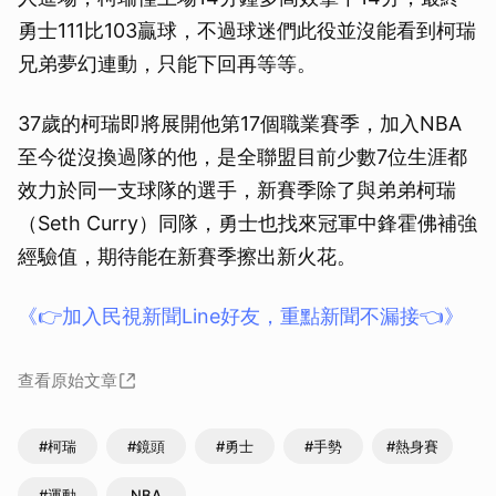
勇士111比103贏球，不過球迷們此役並沒能看到柯瑞
兄弟夢幻連動，只能下回再等等。
37歲的柯瑞即將展開他第17個職業賽季，加入NBA
至今從沒換過隊的他，是全聯盟目前少數7位生涯都
效力於同一支球隊的選手，新賽季除了與弟弟柯瑞
（Seth Curry）同隊，勇士也找來冠軍中鋒霍佛補強
經驗值，期待能在新賽季擦出新火花。
《👉加入民視新聞Line好友，重點新聞不漏接👈》
查看原始文章
#柯瑞
#鏡頭
#勇士
#手勢
#熱身賽
#運動
NBA