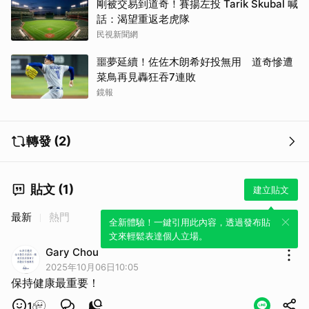
剛被交易到道奇！賽揚左投 Tarik Skubal 喊
話：渴望重返老虎隊
民視新聞網
噩夢延續！佐佐木朗希好投無用 道奇慘遭
菜鳥再見轟狂吞7連敗
鏡報
轉發 (2)
貼文 (1)
建立貼文
最新
熱門
全新體驗！一鍵引用此內容，透過發布貼
文來輕鬆表達個人立場。
Gary Chou
2025年10月06日10:05
保持健康最重要！
1