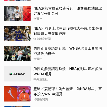
NBA灰熊前鋒克拉克猝死 洛杉磯郡法醫認
定毒品作用意外
路透社
NBA》前勇士球星Ellis轉戰大學籃球 出任奧
爾康州大男籃總經理
緯來體育新聞
跨性別參賽議題延燒 WNBA球員工會聲明
拒當政治棋子
路透社
跨性別參賽議題延燒 NBA前球星宣布參加
WNBA選秀
中央通訊社
籃球／震撼彈！為台發聲「前NBA球星」宣
布投入WNBA選秀
民視新聞網