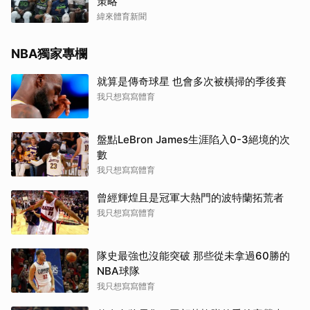
策略
緯來體育新聞
NBA獨家專欄
就算是傳奇球星 也會多次被橫掃的季後賽
我只想寫寫體育
盤點LeBron James生涯陷入0-3絕境的次
數
我只想寫寫體育
曾經輝煌且是冠軍大熱門的波特蘭拓荒者
我只想寫寫體育
隊史最強也沒能突破 那些從未拿過60勝的
NBA球隊
我只想寫寫體育