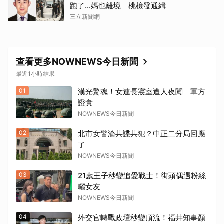
跑了…媽也離境 桃檢發通緝
三立新聞網
查看更多NOWNEWS今日新聞
最近1小時結果
01
漢光驚魂！女連長寢室遭人夜闖 軍方
證實
NOWNEWS今日新聞
02
北市女警淪共諜共犯？中正二分局回應
了
NOWNEWS今日新聞
03
21歲王子秒變追愛戰士！街頭偶遇粉絲
曬女友
NOWNEWS今日新聞
04
外交官轉戰政壇秒變頂流！福井知事顏