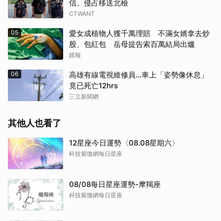
信、侵占移送北檢
CTWANT
05
愛女成植物人獲千萬理賠 不滿女婿拿去炒
股、包紅包 岳母提告索百萬結局出爐
鏡報
06
高雄有線電視維修員…車上「姿勢像休息」
竟已死亡12hrs
三立新聞網
其他人也看了
12星座今日運勢〈08.08星期六〉
科技紫微網每日星座
08/08每日星座運勢-摩羯座
科技紫微網每日星座