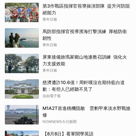
第3作戰區指揮官視導操演部隊 提升河防阻
絕能力
青年日報
馬防部指揮官視導濱海打擊演練 厚植防衛
韌性
青年日報
屏東後備旅瑪家鄉山地連教召訓練 強化火
力支援效能
青年日報
慈濟遭詐10.6億！周軒嘆沒在期待藍白道
歉：有些人已經聽不見了
自由電子報
M1A2T首進桃機阻敵 雲豹甲車淡水野戰搶
修
NOWNEWS今日新聞
【8月8日】看軍聞學英語