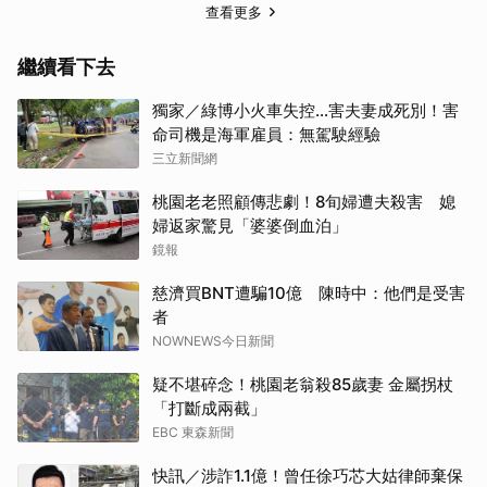
查看更多
繼續看下去
獨家／綠博小火車失控…害夫妻成死別！害
命司機是海軍雇員：無駕駛經驗
三立新聞網
取消
桃園老老照顧傳悲劇！8旬婦遭夫殺害 媳
婦返家驚見「婆婆倒血泊」
鏡報
慈濟買BNT遭騙10億 陳時中：他們是受害
者
NOWNEWS今日新聞
疑不堪碎念！桃園老翁殺85歲妻 金屬拐杖
「打斷成兩截」
EBC 東森新聞
快訊／涉詐1.1億！曾任徐巧芯大姑律師棄保