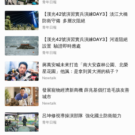
青年日報
【漢光42號演習實兵演練DAY3】淡江大橋
防衛守備 多層次阻絕
青年日報
【漢光42號演習實兵演練DAY3】河道阻絕
設置 驗證即時應處
青年日報
蔣萬安喊未來打造「南大安森林公園、北榮
星花園」他諷：是拿到黃大洲的稿子？
Newtalk
發展寵物經濟新商機 薛兆基倡打造毛孩友善
城市
Newtalk
呂坤修視導操演部隊 強化國土防衛能力
青年日報