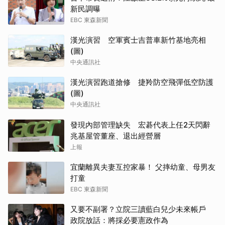
新民調曝
EBC 東森新聞
漢光演習 空軍賓士吉普車新竹基地亮相
(圖)
中央通訊社
漢光演習跑道搶修 捷羚防空飛彈低空防護
(圖)
中央通訊社
發現內部管理缺失 宏碁代表上任2天閃辭
兆基屋管董座、退出經營層
上報
宜蘭離異夫妻互控家暴！ 父摔幼童、母男友
打童
EBC 東森新聞
又要不副署？立院三讀藍白兒少未來帳戶
政院放話：將採必要憲政作為