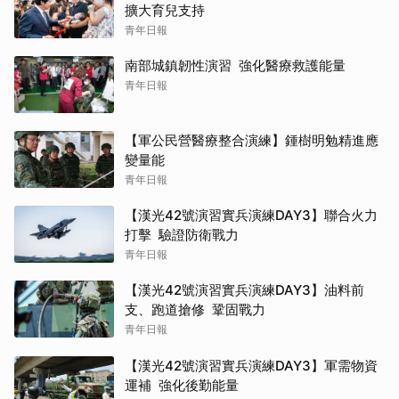
擴大育兒支持
青年日報
南部城鎮韌性演習 強化醫療救護能量
青年日報
【軍公民營醫療整合演練】鍾樹明勉精進應
變量能
青年日報
【漢光42號演習實兵演練DAY3】聯合火力
打擊 驗證防衛戰力
青年日報
【漢光42號演習實兵演練DAY3】油料前
支、跑道搶修 鞏固戰力
青年日報
【漢光42號演習實兵演練DAY3】軍需物資
運補 強化後勤能量