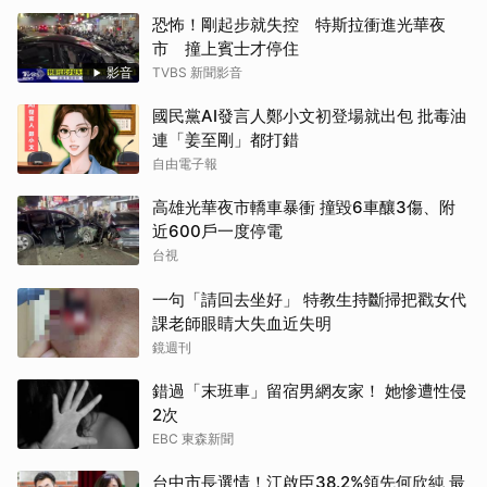
恐怖！剛起步就失控 特斯拉衝進光華夜
市 撞上賓士才停住
影音
TVBS 新聞影音
國民黨AI發言人鄭小文初登場就出包 批毒油
連「姜至剛」都打錯
自由電子報
高雄光華夜市轎車暴衝 撞毀6車釀3傷、附
近600戶一度停電
台視
一句「請回去坐好」 特教生持斷掃把戳女代
課老師眼睛大失血近失明
鏡週刊
錯過「末班車」留宿男網友家！ 她慘遭性侵
2次
EBC 東森新聞
台中市長選情！江啟臣38.2%領先何欣純 最