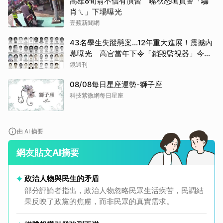
高雄8旬翁不信有演習 嘴秋怒嗆員警「騙
肖ㄟ」下場曝光
壹蘋新聞網
43名學生失蹤懸案...12年重大進展！震撼內
幕曝光 高官當年下令「銷毀監視器」今遭
逮
鏡週刊
08/08每日星座運勢-獅子座
科技紫微網每日星座
由 AI 摘要
網友貼文AI摘要
政治人物與民生的矛盾
部分評論者指出，政治人物忽略民眾生活疾苦，民調結
果反映了政黨的焦慮，而非民眾的真實需求。