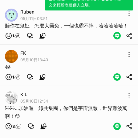
文來輕鬆表達個人立場。
Ruben
05月11日03:51
聽你在鬼扯，怎麼大霸免，一個也霸不掉，哈哈哈哈哈！
1
FK
05月10日13:40
😂
1
K L
05月10日12:34
🤣🤣…加油喔，綠共集團，你們是宇宙無敵，世界難波萬
啊！😏
3