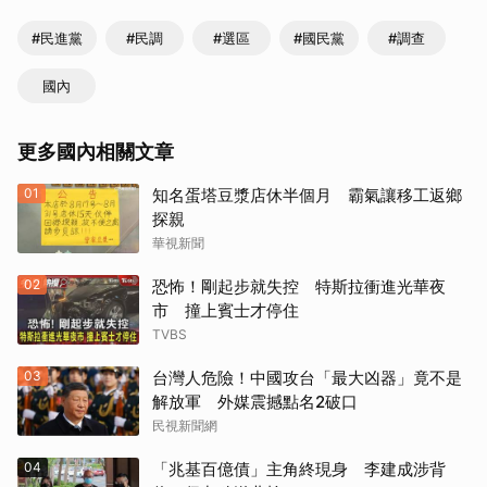
#民進黨
#民調
#選區
#國民黨
#調查
國內
更多國內相關文章
01
知名蛋塔豆漿店休半個月 霸氣讓移工返鄉
探親
華視新聞
02
恐怖！剛起步就失控 特斯拉衝進光華夜
市 撞上賓士才停住
TVBS
03
台灣人危險！中國攻台「最大凶器」竟不是
解放軍 外媒震撼點名2破口
民視新聞網
04
「兆基百億債」主角終現身 李建成涉背