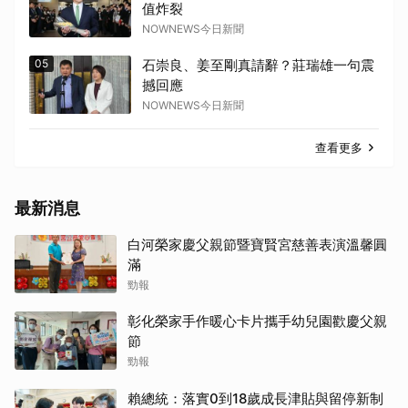
值炸裂
NOWNEWS今日新聞
05
石崇良、姜至剛真請辭？莊瑞雄一句震
撼回應
NOWNEWS今日新聞
查看更多
最新消息
白河榮家慶父親節暨寶賢宮慈善表演溫馨圓
滿
勁報
彰化榮家手作暖心卡片攜手幼兒園歡慶父親
節
勁報
賴總統：落實0到18歲成長津貼與留停新制