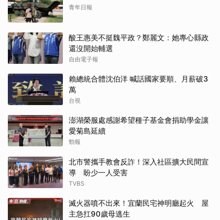
青年日報
酸王惠美不挺魏平政？鄭麗文：她專心縣政
還沒開始輔選
自由電子報
賴總統合體沈伯洋 喊話國家要順、月薪破3
萬
台視
澎湖榮服處感謝希望種子基金會捐助學金讓
愛菊島延續
勁報
北市警攜手教會反詐！深入社區擴大民間宣
導 盼少一人受害
TVBS
滅火器噴不出來！宜蘭民宅神明廳起火 屋
主急扛90歲母逃生