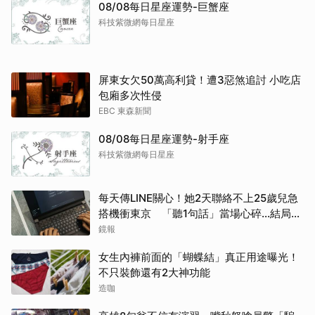
08/08每日星座運勢-巨蟹座
科技紫微網每日星座
屏東女欠50萬高利貸！遭3惡煞追討 小吃店
包廂多次性侵
EBC 東森新聞
08/08每日星座運勢-射手座
科技紫微網每日星座
每天傳LINE關心！她2天聯絡不上25歲兒急
搭機衝東京 「聽1句話」當場心碎...結局看
哭網
鏡報
女生內褲前面的「蝴蝶結」真正用途曝光！
不只裝飾還有2大神功能
造咖