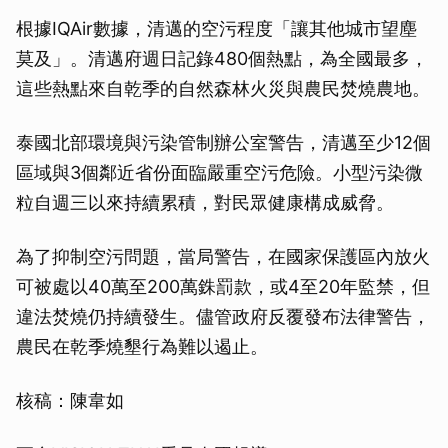
根據IQAir數據，清邁的空污程度「讓其他城市望塵
莫及」。清邁府週日記錄480個熱點，為全國最多，
這些熱點來自乾季的自然森林火災與農民焚燒農地。
泰國北部環境與污染管制辦公室警告，清邁至少12個
區域與3個鄰近省份面臨嚴重空污危險。小型污染微
粒自週三以來持續累積，對民眾健康構成威脅。
為了抑制空污問題，當局警告，在國家保護區內放火
可被處以40萬至200萬銖罰款，或4至20年監禁，但
違法焚燒仍持續發生。儘管政府反覆發布法律警告，
農民在乾季燒墾行為難以遏止。
核稿：陳韋如