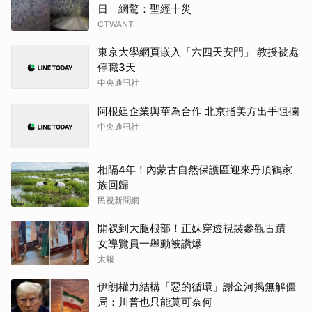
日 網驚：聖經十災
CTWANT
東京大學網頁嵌入「六四天安門」 教授被處
停職3天
中央通訊社
阿根廷企業與華為合作 北京指美方出手阻攔
中央通訊社
相隔4年！內蒙古自然保護區迎來丹頂鶴家
族回歸
民視新聞網
開衩到大腿根部！正妹穿透視裝參觀古蹟
女導覽員一舉動被讚爆
太報
伊朗權力結構「惡的循環」謝金河揭無解僵
局：川普也只能莫可奈何