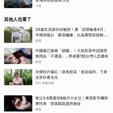
者飛彈告急後果浮現
上報
其他人也看了
33歲女流落街頭被拐！遭「囚禁輪暴4月」
半裸掛陽台 鄰居嚇傻：以為萬聖節裝飾...
主謀竟與妻小同住
鏡報
中國爆已偷偷「鎖國」！大批民眾申請護照
無理由「不通過」...學者憂1類台灣人恐遭殃
鏡報
全裸拍片爆紅！甜美校花「放送福利」下身
沒穿好看光光
EBC 東森娛樂
狠父3.6萬賣掉8個月大女兒！爽買新手機與
摩托車 部落闖庇護所搶娃
鏡報