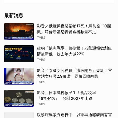
最新消息
影音／俄飛彈夜襲基輔17死！烏防空「0攔
截」澤倫斯基怒轟愛國者數量不足
TVBS
紐約「鼠患戰爭」傳捷報！老鼠通報數創疫
情後新低 較去年大減22%
TVBS
影音／泰國女公務員「濃妝開會」爆紅！官
方貼文狂吸2.9萬讚 霸氣回嗆酸民
TVBS
影音／日本減稅救民生！食品稅率
「8%→1%」 預計2027年上路
TVBS
以黎羅馬談判進行中 以軍再通報黎南有官