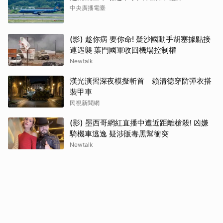
中央廣播電臺
(影) 趁你病 要你命! 疑沙國動手胡塞據點接
連遇襲 葉門國軍收回機場控制權
Newtalk
漢光演習深夜模擬斬首 賴清德穿防彈衣搭
裝甲車
民視新聞網
(影) 墨西哥網紅直播中遭近距離槍殺! 凶嫌
騎機車逃逸 疑涉販毒黑幫衝突
Newtalk