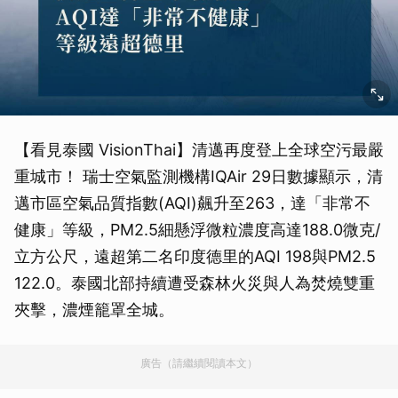
【看見泰國 VisionThai】清邁再度登上全球空污最嚴
重城市！ 瑞士空氣監測機構IQAir 29日數據顯示，清
邁市區空氣品質指數(AQI)飆升至263，達「非常不
健康」等級，PM2.5細懸浮微粒濃度高達188.0微克/
立方公尺，遠超第二名印度德里的AQI 198與PM2.5
122.0。泰國北部持續遭受森林火災與人為焚燒雙重
夾擊，濃煙籠罩全城。
廣告（請繼續閱讀本文）