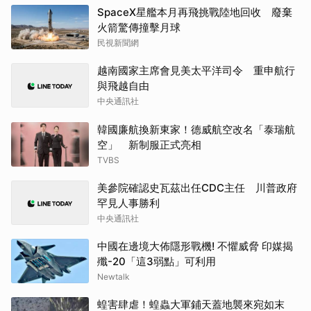
SpaceX星艦本月再飛挑戰陸地回收 廢棄
火箭驚傳撞擊月球
民視新聞網
越南國家主席會見美太平洋司令 重申航行
與飛越自由
中央通訊社
韓國廉航換新東家！德威航空改名「泰瑞航
空」 新制服正式亮相
TVBS
美參院確認史瓦茲出任CDC主任 川普政府
罕見人事勝利
中央通訊社
中國在邊境大佈隱形戰機! 不懼威脅 印媒揭
殲-20「這3弱點」可利用
Newtalk
蝗害肆虐！蝗蟲大軍鋪天蓋地襲來宛如末