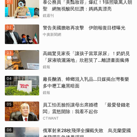
01
泰公務員「美豔妝容」爆紅！1張照吸萬人朝
聖 網無視酸民狂讚：媽媽真漂亮
鏡週刊
02
警告美國膽敢再攻擊 伊朗報復目標曝光
中廣新聞網
03
高鐵驚見家長「讓孩子當眾尿尿」！奶奶見
「尿液噴灑滿地」欣慰笑了…離譜畫面瘋傳
鏡報
04
廠長酗酒、蟑螂混入乳品...日媒揭台灣養樂
多中壢工廠黑暗面
鏡報
05
員工怕丟臉拒讓母出席婚禮 「最愛發錢老
闆」震怒開除：我看不起你
CTWANT
06
俄軍射來28枚飛彈全攔截失敗 烏克蘭愛國