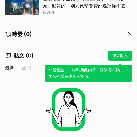
元」點貴的 別人代墊餐費邵逸翔從不還
鏡週刊
轉發 (0)
貼文 (0)
建立貼文
最新
熱門
全新體驗！一鍵引用此內容，透過發布貼
文來輕鬆表達個人立場。