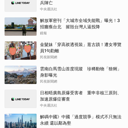
兵陣亡
中央通訊社
解放軍密刊「大城市全域失能戰」曝光！3
招癱瘓台北 摧毀台灣人逼投降
鏡報
金髮妹「穿高衩透視裝」逛古蹟！遭女導覽
員1句勸離
民視新聞網
雲南白馬雪山首度現蹤 珍稀動物「猞猁」
身影曝光
民視新聞網
日相晤廣島原爆受害者 重申非核三原則、
加速原爆症審查
中央通訊社
解碼中國》中國「過度競爭」模式不只無法
永續 還以鄰為壑