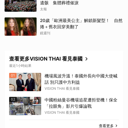
遺骸 集體葬禮催淚
太報
20歲「歐洲最美公主」解鎖新髮型！ 自然
捲＋舊衣回穿美翻了
取消
鏡週刊
查看更多VISION THAI 看見泰國
最近1小時結果
01
機場風波升溫！泰國外長向中國大使喊
話 別只護中方利益
VISION THAI 看見泰國
02
中國粉絲曼谷機場追星遭拒登機！保全
「拉眼角」影片引爆論戰
VISION THAI 看見泰國
查看更多