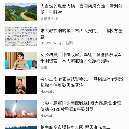
大自然的鴛鴦火鍋！雲南兩河交匯「清濁分
明」引關注
民視新聞網
東大教授網站藏「六四天安門」 遭校方懲
處
NOWNEWS今日新聞
女公務員「神奇妝容」爆紅！開會照狂吸4
千則留言 本人霸氣嗆：化妝有錯嗎
鏡報
與小三偷情還做試管嬰兒！ 無錫婚外情銷毀
胚胎事件引發輿論關注
Newtalk
（影）烏軍推進南部戰線! 俄大轟烏境 北韓
傳助俄120枚飛彈6座發射器
Newtalk
越南航空市場超車泰國 躍居東協第二