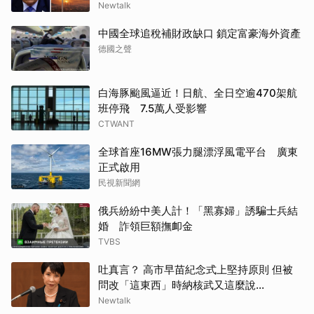
Newtalk
中國全球追稅補財政缺口 鎖定富豪海外資產
德國之聲
白海豚颱風逼近！日航、全日空逾470架航
班停飛 7.5萬人受影響
CTWANT
全球首座16MW張力腿漂浮風電平台 廣東
正式啟用
民視新聞網
俄兵紛紛中美人計！「黑寡婦」誘騙士兵結
婚 詐領巨額撫卹金
TVBS
吐真言？ 高市早苗紀念式上堅持原則 但被
問改「這東西」時納核武又這麼說...
Newtalk