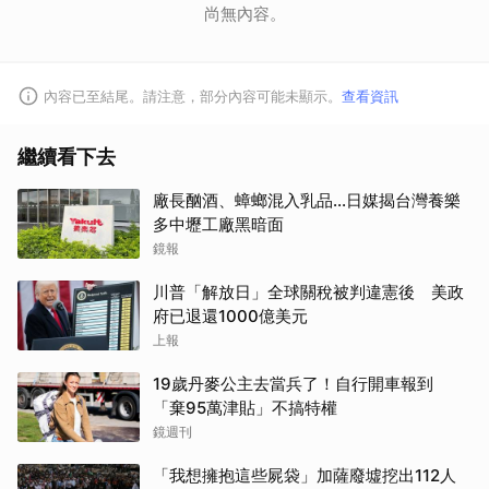
尚無內容。
內容已至結尾。請注意，部分內容可能未顯示。
查看資訊
繼續看下去
廠長酗酒、蟑螂混入乳品...日媒揭台灣養樂
多中壢工廠黑暗面
鏡報
川普「解放日」全球關稅被判違憲後 美政
府已退還1000億美元
上報
19歲丹麥公主去當兵了！自行開車報到
「棄95萬津貼」不搞特權
鏡週刊
「我想擁抱這些屍袋」加薩廢墟挖出112人