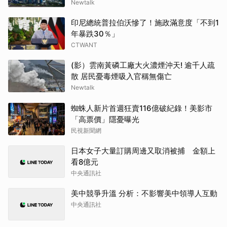
Newtalk
印尼總統普拉伯沃慘了！施政滿意度「不到1
年暴跌30％」
CTWANT
(影）雲南黃磷工廠大火濃煙沖天! 逾千人疏
散 居民憂毒煙吸入官稱無傷亡
Newtalk
蜘蛛人新片首週狂賣116億破紀錄！美影市
「高票價」隱憂曝光
民視新聞網
日本女子大量訂購周邊又取消被捕 金額上
看8億元
中央通訊社
美中競爭升溫 分析：不影響美中領導人互動
中央通訊社