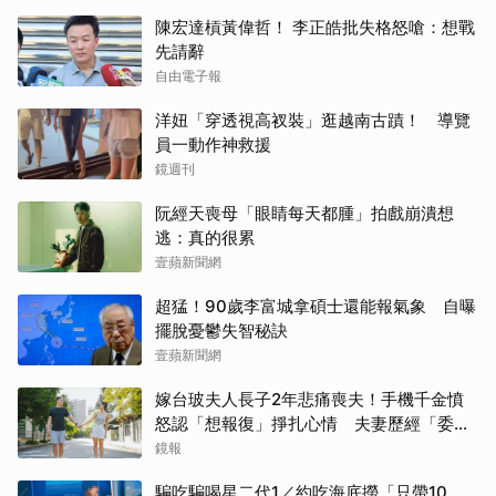
陳宏達槓黃偉哲！ 李正皓批失格怒嗆：想戰
先請辭
自由電子報
洋妞「穿透視高衩裝」逛越南古蹟！ 導覽
員一動作神救援
鏡週刊
阮經天喪母「眼睛每天都腫」拍戲崩潰想
逃：真的很累
壹蘋新聞網
超猛！90歲李富城拿碩士還能報氣象 自曝
擺脫憂鬱失智秘訣
壹蘋新聞網
嫁台玻夫人長子2年悲痛喪夫！手機千金憤
怒認「想報復」掙扎心情 夫妻歷經「委屈
與不平」只能安靜
鏡報
騙吃騙喝星二代1／約吃海底撈「只帶10