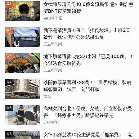
01
女律陳昱瑄公司10.6億金流異常 意外揭詐慈
濟BNT疫苗牽線費
自由電子報
02
我不是清潔員！保全「拒倒垃圾」上班3天
被炒 找法院討公道結果出爐
三立新聞網
03
地下墳墓遷葬…挖3.6米深「已見400座」！
今辦法會安撫祖先
三立新聞網
04
涉開假罰單圖利738萬！「警界楷模」裝病
喊智商51 法官一句話打臉
太報
05
高雄欠到台北！長庚、榮總、部立醫院都受
害 「醫療暴力男」離譜紀錄曝光
CTWANT
06
女律師詐慈濟10億主謀竟是「無業男」 老