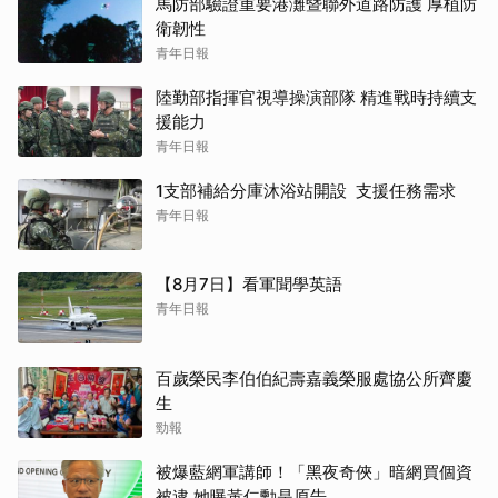
馬防部驗證重要港灘暨聯外道路防護 厚植防
衛韌性
青年日報
陸勤部指揮官視導操演部隊 精進戰時持續支
援能力
青年日報
1支部補給分庫沐浴站開設 支援任務需求
青年日報
【8月7日】看軍聞學英語
青年日報
百歲榮民李伯伯紀壽嘉義榮服處協公所齊慶
生
勁報
被爆藍網軍講師！「黑夜奇俠」暗網買個資
被逮 她曝黃仁勳是原告