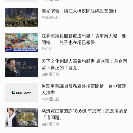
漢光演習 淡江大橋夜間阻絕設置(圖)
中央通訊社
江和樹議員服務處遭恐嚇！貨車男大喊「要
開槍」 兒子也在場已報警
TVBS
天下文化創辦人高希均辭世 盧秀燕：為台灣
留下真正的「遠見」
自由電子報
男駕車至議員服務處外揚言開槍 台中警逮
人法辦
中央通訊社
慈濟買疫苗遭詐10.6億 李忠憲：該反省的是
「這問題」
自由電子報