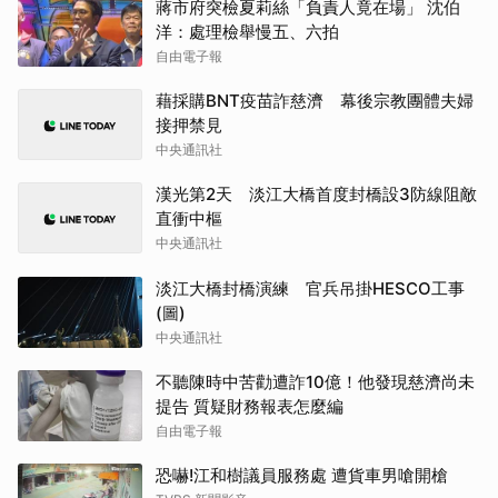
蔣市府突檢夏莉絲「負責人竟在場」 沈伯
洋：處理檢舉慢五、六拍
自由電子報
藉採購BNT疫苗詐慈濟 幕後宗教團體夫婦
接押禁見
中央通訊社
漢光第2天 淡江大橋首度封橋設3防線阻敵
直衝中樞
中央通訊社
淡江大橋封橋演練 官兵吊掛HESCO工事
(圖)
中央通訊社
不聽陳時中苦勸遭詐10億！他發現慈濟尚未
提告 質疑財務報表怎麼編
自由電子報
恐嚇!江和樹議員服務處 遭貨車男嗆開槍