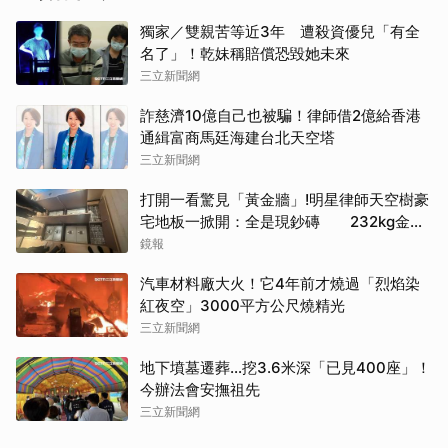
獨家／雙親苦等近3年 遭殺資優兒「有全
名了」！乾妹稱賠償恐毀她未來
三立新聞網
詐慈濟10億自己也被騙！律師借2億給香港
通緝富商馬廷海建台北天空塔
取消
三立新聞網
打開一看驚見「黃金牆」!明星律師天空樹豪
宅地板一掀開：全是現鈔磚 232kg金山
震撼影像曝
鏡報
汽車材料廠大火！它4年前才燒過「烈焰染
紅夜空」3000平方公尺燒精光
三立新聞網
地下墳墓遷葬…挖3.6米深「已見400座」！
今辦法會安撫祖先
三立新聞網