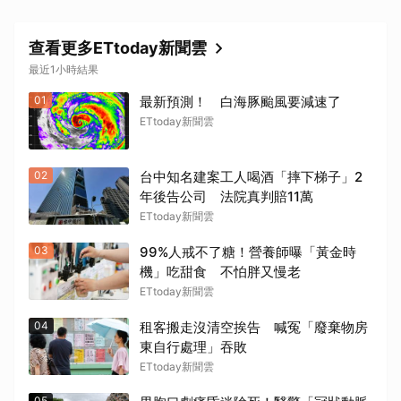
查看更多ETtoday新聞雲
最近1小時結果
01
最新預測！ 白海豚颱風要減速了
ETtoday新聞雲
02
台中知名建案工人喝酒「摔下梯子」2
年後告公司 法院真判賠11萬
ETtoday新聞雲
03
99%人戒不了糖！營養師曝「黃金時
機」吃甜食 不怕胖又慢老
ETtoday新聞雲
04
租客搬走沒清空挨告 喊冤「廢棄物房
東自行處理」吞敗
ETtoday新聞雲
05