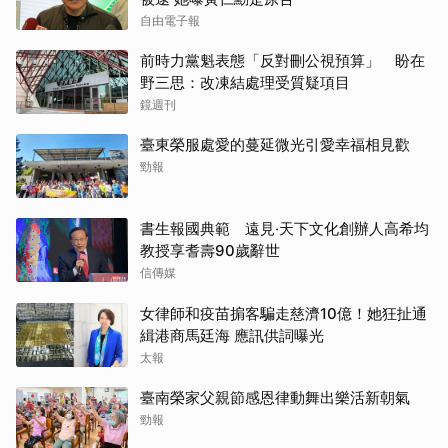
自由電子報
前時力黨魁表態「反對刪公視預算」 盼在
野三思：改凍結處理受質疑項目
鏡週刊
臺東榮服處愛的蔓延微光引愛幸福相見歡
勁報
書生報國典範 遠見‧天下文化創辦人高希均
教授享耆壽90歲辭世
信傳媒
女律師和疫苗掮客騙走慈濟10億！她狂扯通
緝港商馬廷海 應訊供詞曝光
太報
臺南榮家父親節感恩律動舞出樂活新朝氣
勁報