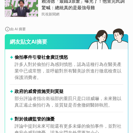
賴清德「最鐵3票倉」曝光了！他查完民調
驚喊：總統真的是最強母雞
民視新聞網
由 AI 摘要
網友貼文AI摘要
偷拍事件引發社會廣泛憤怒
許多人對於偷拍行為感到憤怒，認為這種行為在醫美產
業中已成常態，並呼籲對所有醫美診所進行徹底檢查以
保護消費者。
政府的威脅措施受到質疑
部分評論者指出衛福部的重罰只是口頭威嚇，未來難以
真正遏止偷拍行為，並質疑是否會撤銷醫師執照。
對於後續監管的擔憂
評論中提到未來可能還有更多未爆的偷拍事件，並對社
會安全感到擔憂，認為出門在外需更加小心。