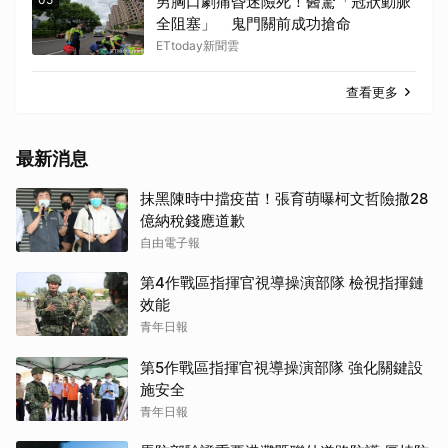
男胸口劇痛昏迷險死！醫驚「冠狀動脈
全阻塞」 鬼門關前成功搶命
ETtoday新聞雲
查看更多
最新消息
抹黑陳時中擋疫苗！張育萌曝柯文哲險撒28
億納稅錢應道歉
自由電子報
第4作戰區指揮官視導操演部隊 檢視指揮鏈
效能
青年日報
第5作戰區指揮官視導操演部隊 強化關鍵設
施安全
青年日報