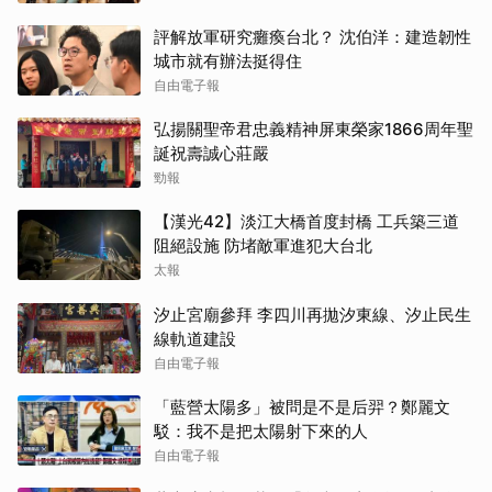
評解放軍研究癱瘓台北？ 沈伯洋：建造韌性
城市就有辦法挺得住
自由電子報
弘揚關聖帝君忠義精神屏東榮家1866周年聖
誕祝壽誠心莊嚴
勁報
【漢光42】淡江大橋首度封橋 工兵築三道
阻絕設施 防堵敵軍進犯大台北
太報
汐止宮廟參拜 李四川再拋汐東線、汐止民生
線軌道建設
自由電子報
「藍營太陽多」被問是不是后羿？鄭麗文
駁：我不是把太陽射下來的人
自由電子報