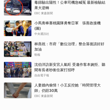
毒篩驗出陽性！公車司機急喊冤 最新檢驗結
果大逆轉
EBC 東森新聞
小馬青棒賽桃園隊勇奪亞軍 張善政接機
(圖)
中央通訊社
林燕祝：市府「數位治理」整合落後請好好
加油
勁報
沈伯洋訪新安宮人氣旺 受邀作客本婉拒、聽
聞有長者秒衝住家打招呼
自由電子報
人妻婚內偷情！小王反控她「時間管理大
師」仍賠30萬
EBC 東森新聞