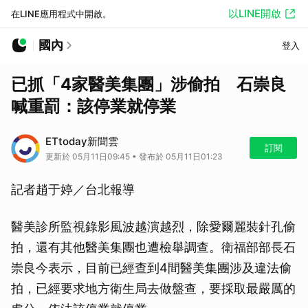
以LINE開啟
在LINE應用程式中開啟。
國內
登入
已抓「4家醫美集團」涉偷拍 石崇良
喊重罰：該停業就停業
ETtoday新聞雲
訂閱
更新於 05月11日09:45 • 發布於 05月11日01:23
記者趙于婷／台北報導
醫美診所監視錄影風波越演越烈，除愛爾麗裝針孔偷
拍，還有其他醫美集團也遭檢舉調查。衛福部部長石
崇良今表示，目前已經查到4間醫美集團涉及違法偷
拍，已經要求地方衛生局去做盤查，要採取最嚴厲的