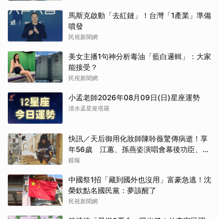
馬斯克啟動「去紅鏈」！台灣「1產業」準備
噴發
民視新聞網
美女主播1句神分析毒油「藍白邏輯」：大家
能接受？
民視新聞網
小孟老師2026年08月09日(日)星座運勢
清水孟星座塔羅
快訊／天后御用化妝師陳聆薇驚傳病逝！享
年56歲 江蕙、孫燕姿演唱會幕後功臣、蔡
健雅崩潰難接受
鏡報
中國祭1招「藏到國外也沒用」富豪急逃！沈
榮欽點名國民黨：夢該醒了
民視新聞網