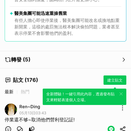
醫美集團可能迅速重操舊業
有些人擔心即使停業後，醫美集團可能改名或換地點重
新開業，這樣的處罰無法根本解決偷拍問題，業者甚至
表示停業不會影響他們的盈利。
轉發 (5)
貼文 (176)
建立貼文
最新
熱門
全新體驗！一鍵引用此內容，透過發布貼
文來輕鬆表達個人立場。
Ren~Ding
05月13日03:43
停業還不够~取消他們營利登記証!