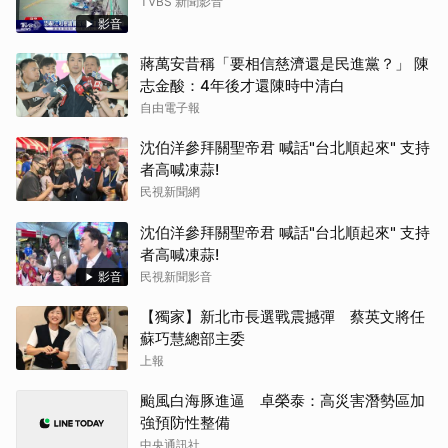
TVBS 新聞影音
影音
蔣萬安昔稱「要相信慈濟還是民進黨？」 陳
志金酸：4年後才還陳時中清白
自由電子報
沈伯洋參拜關聖帝君 喊話"台北順起來" 支持
者高喊凍蒜!
民視新聞網
沈伯洋參拜關聖帝君 喊話"台北順起來" 支持
者高喊凍蒜!
影音
民視新聞影音
【獨家】新北市長選戰震撼彈 蔡英文將任
蘇巧慧總部主委
上報
颱風白海豚進逼 卓榮泰：高災害潛勢區加
強預防性整備
中央通訊社