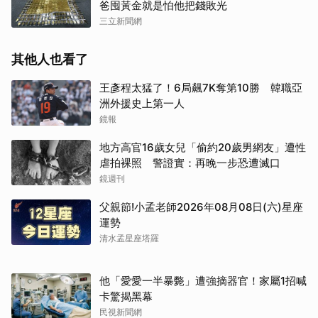
爸囤黃金就是怕他把錢敗光
三立新聞網
其他人也看了
王彥程太猛了！6局飆7K奪第10勝 韓職亞
洲外援史上第一人
鏡報
地方高官16歲女兒「偷約20歲男網友」遭性
虐拍裸照 警證實：再晚一步恐遭滅口
鏡週刊
父親節!小孟老師2026年08月08日(六)星座
運勢
清水孟星座塔羅
他「愛愛一半暴斃」遭強摘器官！家屬1招喊
卡驚揭黑幕
民視新聞網