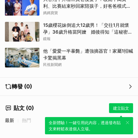
利、比賽結束秒回家陪孩子，好爸爸模式全
開
媽媽寶寶
15歲櫻花妹倒追大12歲男！「交往1月就懷
孕」36歲升格當阿嬤 婚後得知「這秘密」
傻眼了
鏡報
他「愛愛一半暴斃」遭強摘器官！家屬1招喊
卡驚揭黑幕
民視新聞網
轉發 (0)
貼文 (0)
建立貼文
最新
熱門
全新體驗！一鍵引用此內容，透過發布貼
文來輕鬆表達個人立場。