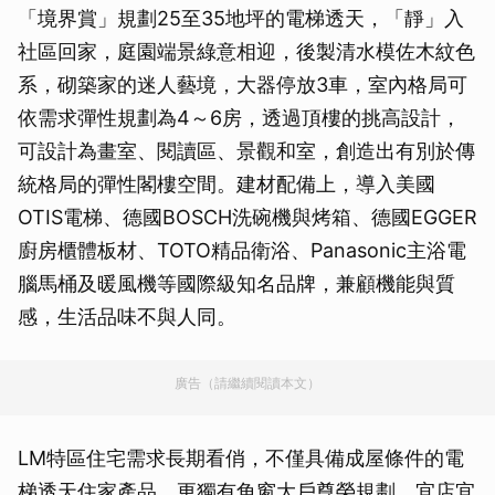
「境界賞」規劃25至35地坪的電梯透天，「靜」入
社區回家，庭園端景綠意相迎，後製清水模佐木紋色
系，砌築家的迷人藝境，大器停放3車，室內格局可
依需求彈性規劃為4～6房，透過頂樓的挑高設計，
可設計為畫室、閱讀區、景觀和室，創造出有別於傳
統格局的彈性閣樓空間。建材配備上，導入美國
OTIS電梯、德國BOSCH洗碗機與烤箱、德國EGGER
廚房櫃體板材、TOTO精品衛浴、Panasonic主浴電
腦馬桶及暖風機等國際級知名品牌，兼顧機能與質
感，生活品味不與人同。
廣告（請繼續閱讀本文）
LM特區住宅需求長期看俏，不僅具備成屋條件的電
梯透天住家產品，更獨有角窗大戶尊榮規劃，宜店宜