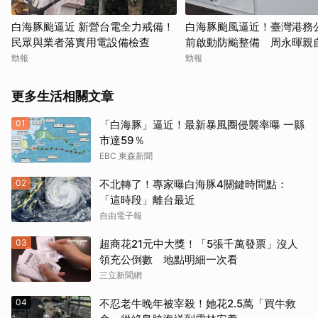
白海豚颱逼近 新營台電全力戒備！
白海豚颱風逼近！臺灣港務
民眾與業者落實用電設備檢查
前啟動防颱整備 周永暉親
應變會議
勁報
勁報
更多生活相關文章
01
「白海豚」逼近！最新暴風圈侵襲率曝 一縣
市達59％
EBC 東森新聞
02
不北轉了！專家曝白海豚4關鍵時間點：
「這時段」離台最近
自由電子報
03
超商花21元中大獎！「5張千萬發票」沒人
領充公倒數 地點明細一次看
三立新聞網
04
不忍老牛晚年被宰殺！她花2.5萬「買牛救