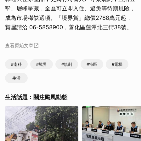
墅、層峰爭藏，全區可立即入住、避免等待期風險，
成為市場稀缺選項。「境界賞」總價2788萬元起，
賞屋請洽 06-5858900，善化區蓮潭北三街38號。
查看原始文章
#南科
#境界
#規劃
#特區
#電梯
生活
生活話題：關注颱風動態