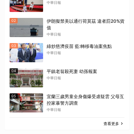
中華日報
02
伊朗擬禁美以通行荷莫茲 違者罰20%貨
值
中華日報
03
綠炒慈濟疫苗 藍:轉移毒油案焦點
中華日報
04
平鎮老翁殺死妻 幼孫報案
中華日報
05
宜蘭三歲男童全身傷爆受虐疑雲 父母互
控家暴警方調查
中華日報
查看更多