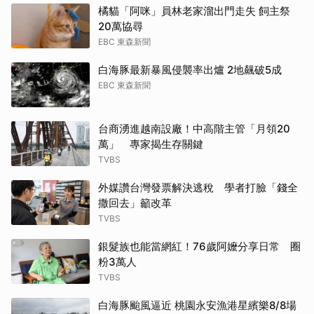
橘貓「阿咪」員林老家溜出門走失 飼主祭
20萬協尋
EBC 東森新聞
白海豚最新暴風侵襲率出爐 2地飆破5成
EBC 東森新聞
台商湧進越南設廠！中高階主管「月領20
萬」 專家揭生存關鍵
TVBS
外媒讚台灣發票解決逃稅 學者打臉「錢全
撒回去」籲改革
TVBS
銀髮族也能當網紅！76歲阿嬤分享日常 圈
粉3萬人
TVBS
白海豚颱風逼近 桃園永安漁港星繽樂8/8場