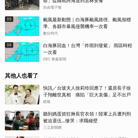
命」從綠島跨海送到雲林安養
自由電子報
05
颱風最新動態｜白海豚颱風路徑、颱風假標
準、各縣市暴風侵襲機率一次看
數位時代
06
白海豚回血！台灣「炸雨到發紫」 雨區時程
一次看
EBC 東森新聞
其他人也看了
快訊／台玻夫人徐莉玲回應了！還原長子徐
子翔離世真相 痛陷「巨大哀傷」足不出戶
鏡報
聽到媽蛋抓狂揪長官衣領！陸軍上兵遭判刑
被迫退伍…慘哭：求職碰壁
三立新聞網