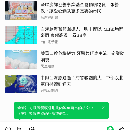
全聯慶祥慈善事業基金會捐贈物資 張善
政：讓愛心觸及更多需要的市民
台灣好新聞
白海豚海警範圍擴大！明中部以北山區局部
豪雨 東部高溫上看38度
自由電子報
雙重口腔危機解方 牙醫共研成主流、企業助
弱勢
民生頭條
中颱白海豚進逼！海警範圍擴大 中部以北
豪雨持續到這天
民視新聞網
全新體驗！一鍵引用此內容，透過發布貼
可以轉發或引用此內容至自己的貼文中，
文來輕鬆表達個人立場。
來發表您的評論或觀點。