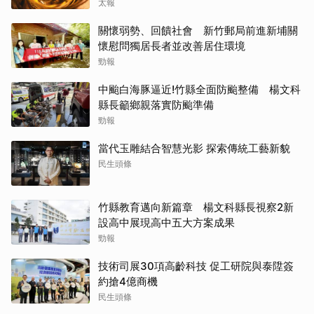
太報
關懷弱勢、回饋社會 新竹郵局前進新埔關
懷慰問獨居長者並改善居住環境
勁報
中颱白海豚逼近!竹縣全面防颱整備 楊文科
縣長籲鄉親落實防颱準備
勁報
當代玉雕結合智慧光影 探索傳統工藝新貌
民生頭條
竹縣教育邁向新篇章 楊文科縣長視察2新
設高中展現高中五大方案成果
勁報
技術司展30項高齡科技 促工研院與泰陞簽
約搶4億商機
民生頭條