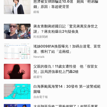
慈濟被女律師騙走10.6億 她揭「輕易騙
錢」原因：靠超硬背景
鏡報
蔣友青翻蔣經國日記「驚見蔣萬安身世之
謎」？蔣友柏爆出2句疑偷臭
民視新聞網
瑤姊00981A換股曝光！加碼台達電、富世
達、獲利了結「這兩檔」
Newtalk
父親的復仇！11歲女遭性侵 他「假冒女
兒」設局誘強暴犯上門轟2槍
鏡週刊
白海豚颱風海警14：30發布 第一波警戒範
圍曝
自由電子報
大谷翔平升格二寶爸後變了！改開千萬賓