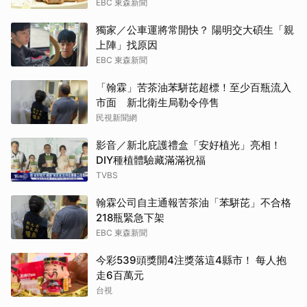
EBC 東森新聞
獨家／公車運將常開快？ 陽明交大碩生「親
上陣」找原因
EBC 東森新聞
「翰霖」苦茶油苯駢芘超標！至少百瓶流入
市面 新北衛生局勒令停售
民視新聞網
影音／新北庇護禮盒「安好植光」亮相！
DIY種植體驗藏滿滿祝福
TVBS
翰霖公司自主通報苦茶油「苯駢芘」不合格
218瓶緊急下架
EBC 東森新聞
今彩539頭獎開4注獎落這4縣市！ 每人抱
走6百萬元
台視