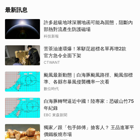
最新訊息
許多超級地球深層地函可能為固態，阻斷內
部熱對流產生防護磁場
科技新報
苦茶油連環爆！苯駢芘超標名單再增2款
官方急令全面下架
CTWANT
颱風最新動態｜白海豚颱風路徑、颱風假標
準、各縣市暴風侵襲機率一次看
數位時代
白海豚轉彎逼近中國！陸專家：恐破山竹75
年紀錄
EBC 東森新聞
獨家／跟「包手師傅」搶客人？ 王品進軍平
價鐵板燒市場