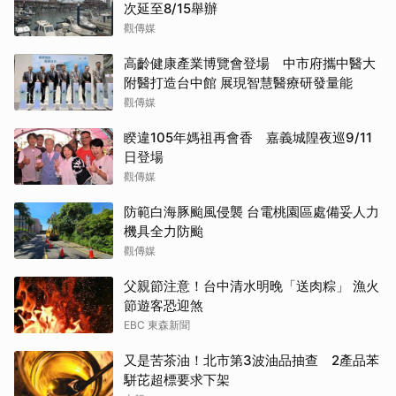
次延至8/15舉辦
觀傳媒
高齡健康產業博覽會登場 中市府攜中醫大
附醫打造台中館 展現智慧醫療研發量能
觀傳媒
睽違105年媽祖再會香 嘉義城隍夜巡9/11
日登場
觀傳媒
防範白海豚颱風侵襲 台電桃園區處備妥人力
機具全力防颱
觀傳媒
父親節注意！台中清水明晚「送肉粽」 漁火
節遊客恐迎煞
EBC 東森新聞
又是苦茶油！北市第3波油品抽查 2產品苯
駢芘超標要求下架