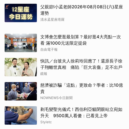
父親節!小孟老師2026年08月08日(六)星座
運勢
清水孟星座塔羅
文博會怎麼逛最划算？最好逛4大亮點一次
看 滿1000元送限定提袋
自由電子報
快訊／台玻夫人徐莉玲回應了！還原長子徐
子翔離世真相 痛陷「巨大哀傷」足不出戶
鏡報
慈濟被詐騙「這點」更致命？學者：比10億
貴
NOWNEWS今日新聞
剃毛變聖光儀式！西伯利亞貓閉眼站立宛如
升天 9500萬人看傻：已看見上帝
Styletc