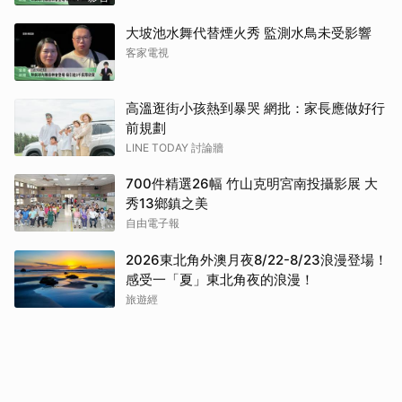
大坡池水舞代替煙火秀 監測水鳥未受影響
客家電視
高溫逛街小孩熱到暴哭 網批：家長應做好行
前規劃
LINE TODAY 討論牆
700件精選26幅 竹山克明宮南投攝影展 大
秀13鄉鎮之美
自由電子報
2026東北角外澳月夜8/22-8/23浪漫登場！
感受一「夏」東北角夜的浪漫！
旅遊經