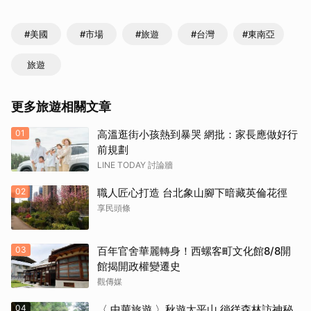
#美國
#市場
#旅遊
#台灣
#東南亞
旅遊
更多旅遊相關文章
01
高溫逛街小孩熱到暴哭 網批：家長應做好行
前規劃
LINE TODAY 討論牆
02
職人匠心打造 台北象山腳下暗藏英倫花徑
享民頭條
03
百年官舍華麗轉身！西螺客町文化館8/8開
館揭開政權變遷史
觀傳媒
04
〈 中華旅遊 〉秋遊太平山 徜徉森林訪神秘