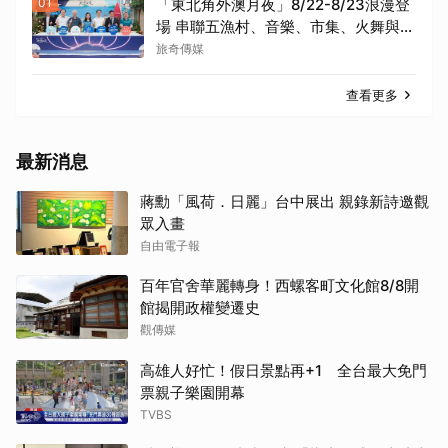
01
「東北角外澳月夜」8/22-8/23浪漫登
場 串聯五漁村、音樂、市集、火舞與慢
旅共度夏夜
旅奇傳媒
查看更多
最新消息
蔣勳「風荷．日麗」台中展出 親錄新詩邀觀
眾入畫
自由電子報
百年官舍華麗轉身！西螺客町文化館8/8開
館揭開政權變遷史
觀傳媒
高雄人好忙！假日景點再+1 全台最大免門
票親子樂園開幕
TVBS