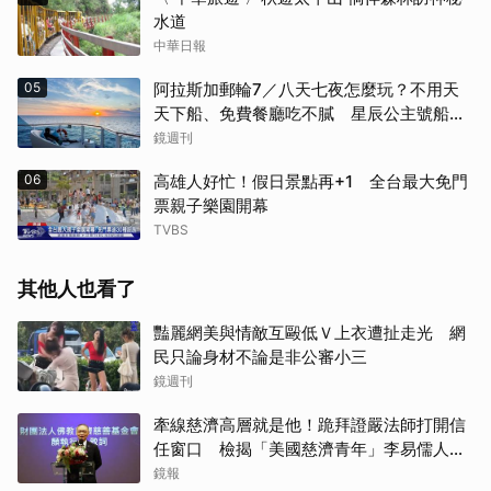
水道
中華日報
05
阿拉斯加郵輪7／八天七夜怎麼玩？不用天
天下船、免費餐廳吃不膩 星辰公主號船上
一日生活公開
鏡週刊
06
高雄人好忙！假日景點再+1 全台最大免門
票親子樂園開幕
TVBS
其他人也看了
豔麗網美與情敵互毆低Ｖ上衣遭扯走光 網
民只論身材不論是非公審小三
鏡週刊
牽線慈濟高層就是他！跪拜證嚴法師打開信
任窗口 檢揭「美國慈濟青年」李易儒人脈
網絡
鏡報