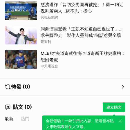
慈濟遭詐「昔防疫男團再被挖」！羅一鈞近
況判若兩人…網不忍：擔心
民視新聞網
同劇演員驚覺「王凱不知道自己過世了」...
求菩薩帶走 製作人靈前喊1句話惹哭全場
鏡週刊
MLB/才去道奇就後悔？道奇新王牌史庫柏：
想回老虎
中天電視台
轉發 (0)
貼文 (0)
建立貼文
最新
熱門
全新體驗！一鍵引用此內容，透過發布貼
文來輕鬆表達個人立場。