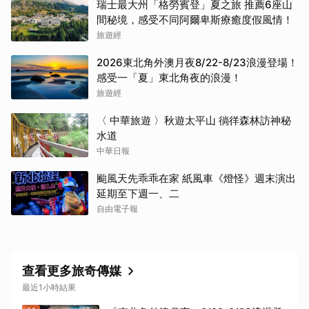
瑞士最大州「格勞賓登」夏之旅 推薦6座山
間秘境，感受不同阿爾卑斯療癒度假風情！
旅遊經
2026東北角外澳月夜8/22-8/23浪漫登場！
感受一「夏」東北角夜的浪漫！
旅遊經
〈 中華旅遊 〉秋遊太平山 徜徉森林訪神秘
水道
中華日報
颱風天先乖乖在家 紙風車《燈怪》週末演出
延期至下週一、二
自由電子報
查看更多旅奇傳媒
最近1小時結果