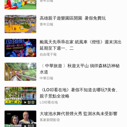
青年日報
高雄親子遊樂園區開園 暑假免費玩
青年日報
颱風天先乖乖在家 紙風車《燈怪》週末演出
延期至下週一、二
自由電子報
〈 中華旅遊 〉秋遊太平山 徜徉森林訪神秘
水道
中華日報
《LO叩看在地》暑假不知道去哪玩?美食、
親子景點全攻略
影音
LO叩看在地
大坡池水舞代替煙火秀 監測水鳥未受影響
客家新聞影音
影音