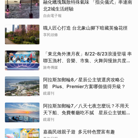
融化蠟塊飄散特殊氣味 「指尖儀式」串連南
北2城生活經驗
自由電子報
職人匠心打造 台北象山腳下暗藏英倫花徑
享民頭條
「東北角外澳月夜」8/22-8/23浪漫登場 串
聯五漁村、音樂、市集、火舞與慢旅共度夏
夜
旅奇傳媒
阿拉斯加郵輪8／星辰公主號選房攻略公
開 Plus、Premier方案哪個值得升級？
鏡週刊
阿拉斯加郵輪7／八天七夜怎麼玩？不用天
天下船、免費餐廳吃不膩 星辰公主號船上
一日生活公開
鏡週刊
嘉義民雄親子遊 多元特色豐富有趣