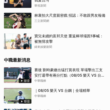
我愛台灣
華視新聞
林襄拍大尺度親密戲 招認：不敢跟男友報備
三立新聞網
寶兒未續約富邦天使 重返棒球場因1事喊：
被無情攻擊
緯來娛樂新聞
取消
中職最新消息
賽後 劉時豪繳出猛打賞表現 單場擊出三支
安打還帶有兩分打點（08/05 樂天 VS 台
鋼）
影音
中華職棒
｜08/05 樂天 VS 台鋼｜全場精華
中華職棒
影音