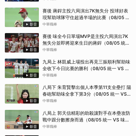
賽後 蔣銲主投六局演出7K無失分 投球好表
現幫助球隊守住超過半場的比賽（08/05 統
一 VS 味全）
影音
中華職棒
賽後 味全今日單場MVP是主投六局演出7K
無失分並即將迎來生日的蔣銲（08/05 統一
VS 味全）
影音
中華職棒
九局上 林凱威上場投出再見三振順利幫助味
全收下今日比賽的勝利（08/05 統一 VS 味
全）
影音
中華職棒
八局下 朱育賢擊出個人本季第11支全壘打 陽
春砲幫助味全拿下第3分（08/05 統一 VS
味全）
影音
中華職棒
八局上 郭天信精彩的助殺讓對手在本壘攻防
戰中跟分數擦身而過（08/05 統一 VS 味
全）
影音
中華職棒