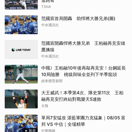
進跑者
TSNA
范國宸首局開轟 助悍將大勝兄弟(圖)
中央通訊社
范國宸開轟悍將大勝兄弟 王柏融再見安雄
鷹擒猿
中央通訊社
中職》王柏融10年後再敲再見安！台鋼延長
10局險勝 桃猿與味全並列下半季龍頭
緯來體育新聞
大王威武！本季第4次、隊史第11次 王柏
融再見安打終結對戰樂天5連敗
太報
單局7安猛攻 湛藍軍團力克猛象｜08/05 富
邦 VS 中信｜全場精華
影音
中華職棒