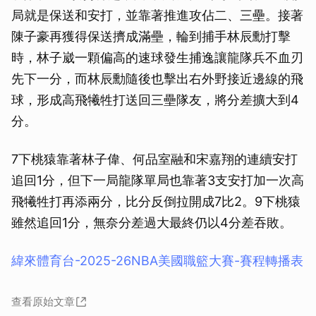
局就是保送和安打，並靠著推進攻佔二、三壘。接著
陳子豪再獲得保送擠成滿壘，輪到捕手林辰勳打擊
時，林子崴一顆偏高的速球發生捕逸讓龍隊兵不血刃
先下一分，而林辰勳隨後也擊出右外野接近邊線的飛
球，形成高飛犧牲打送回三壘隊友，將分差擴大到4
分。
7下桃猿靠著林子偉、何品室融和宋嘉翔的連續安打
追回1分，但下一局龍隊單局也靠著3支安打加一次高
飛犧牲打再添兩分，比分反倒拉開成7比2。9下桃猿
雖然追回1分，無奈分差過大最終仍以4分差吞敗。
緯來體育台-2025-26NBA美國職籃大賽-賽程轉播表
查看原始文章