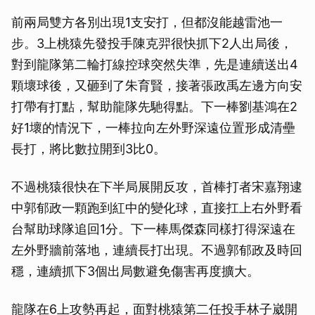
前兩局雙方各別出現1支安打，但都沒能越雷池一
步。3上桃猿先發投手陳克羿很快抓下2人出局後，
對到龍隊第二輪打線控球突然失準，先是連續送出4
顆壞球後，又砸到了朱育賢，接著張政禹左邊方向安
打帶有打點，幫助龍隊先馳得點。下一棒劉基鴻在2
好1壞的情況下，一棒拉向左外野深遠位置形成清壘
長打，將比數拉開到3比0。
不過桃猿很快在下半局展開反攻，首棒打者宋嘉翔逮
中郭郁政一顆跑到紅中的變化球，直接扛上右外野看
台幫助球隊追回1分。下一棒馬傑森同樣打得深遠在
左外野牆前落地，連續長打出現。不過郭郁政及時回
穩，連續抓下3個出局數避免傷害再度擴大。
龍隊在6上攻勢再起，面對桃猿第二任投手林子崴開