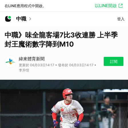
以LINE開啟
在LINE應用程式中開啟。
中職
登入
中職》味全龍客場7比3收連勝 上半季
封王魔術數字降到M10
緯來體育新聞
訂閱
更新於 06月03日14:17 • 發布於 06月03日14:17 •
李升愷