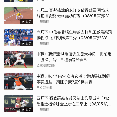
八局上 富邦接連的安打攻佔得點圈 可惜未
能把握攻勢 最終無功而返（08/05 富邦 VS
中信）
影音
中華職棒
六局下 中信靠著張仁瑋的安打和王威晨高飛
犧牲打 送回球隊第二分（08/05 富邦 VS 中
信）
影音
中華職棒
中職》蔣銲連14場優質先發太神勇 提前用
「勝投」當生日禮物送給自己
緯來體育新聞
中職／味全狂盜4次有玄機！葉總曝抓到獅
帝芬這點 讚陳子豪2度9棒開轟
三立新聞網
四局下 張政禹敲安後又演出盜壘成功 但缺
乏推進機會味全止步在二壘上（08/05 統一
VS 味全）
影音
中華職棒