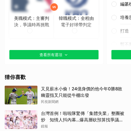
編纂
培養
美職模式：主審判
韓職模式：全程由
決，爭議時再挑戰
電子好球帶判定
打造
暫不
查看所有選項
猜你喜歡
又見薪水小偷！24億身價的他今年0勝8敗
幽靈指叉只能從牛棚出發
民視新聞網
台灣首例！啦啦隊驚傳「集體失業」整團被
炒 知情人抖內幕...爆高層砍預算找爭議經
紀人接手
鏡報