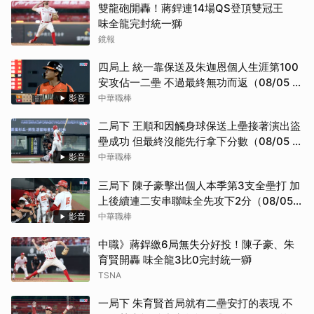
雙龍砲開轟！蔣銲連14場QS登頂雙冠王
味全龍完封統一獅
鏡報
四局上 統一靠保送及朱迦恩個人生涯第100
安攻佔一二壘 不過最終無功而返（08/05 統
一 VS 味全）
影音
中華職棒
二局下 王順和因觸身球保送上壘接著演出盜
壘成功 但最終沒能先行拿下分數（08/05 統
一 VS 味全）
影音
中華職棒
三局下 陳子豪擊出個人本季第3支全壘打 加
上後續連二安串聯味全先攻下2分（08/05
統一 VS 味全）
影音
中華職棒
中職》蔣銲繳6局無失分好投！陳子豪、朱
育賢開轟 味全龍3比0完封統一獅
TSNA
一局下 朱育賢首局就有二壘安打的表現 不