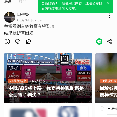
最新
熱門
全新體驗！一鍵引用此內容，透過發布貼
文來輕鬆表達個人立場。
邱佳榮
06月04日07:39
每當看到台鋼雄鷹有望登頂
結果就折翼斷翅
25天後結束
4.5K人已投
11天後結束
中職ABS將上路，你支持挑戰制還是
周玲妏
全面電子判決？
層棒球
三級