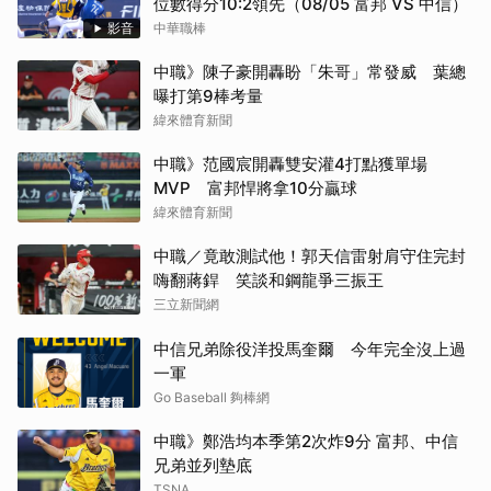
位數得分10:2領先（08/05 富邦 VS 中信）
影音
中華職棒
中職》陳子豪開轟盼「朱哥」常發威 葉總
曝打第9棒考量
緯來體育新聞
中職》范國宸開轟雙安灌4打點獲單場
MVP 富邦悍將拿10分贏球
緯來體育新聞
中職／竟敢測試他！郭天信雷射肩守住完封
嗨翻蔣銲 笑談和鋼龍爭三振王
三立新聞網
中信兄弟除役洋投馬奎爾 今年完全沒上過
一軍
Go Baseball 夠棒網
中職》鄭浩均本季第2次炸9分 富邦、中信
兄弟並列墊底
TSNA