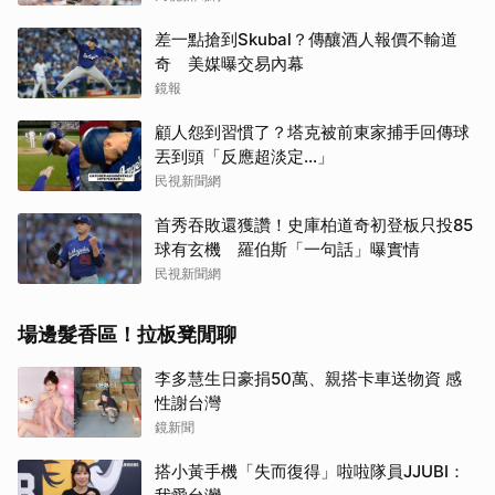
差一點搶到Skubal？傳釀酒人報價不輸道
奇 美媒曝交易內幕
鏡報
顧人怨到習慣了？塔克被前東家捕手回傳球
丟到頭「反應超淡定...」
民視新聞網
首秀吞敗還獲讚！史庫柏道奇初登板只投85
球有玄機 羅伯斯「一句話」曝實情
民視新聞網
場邊髮香區！拉板凳閒聊
李多慧生日豪捐50萬、親搭卡車送物資 感
性謝台灣
鏡新聞
搭小黃手機「失而復得」啦啦隊員JJUBI：