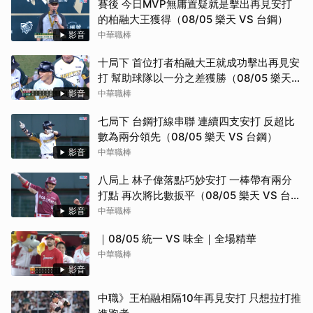
賽後 今日MVP無庸置疑就是擊出再見安打
的柏融大王獲得（08/05 樂天 VS 台鋼）
影音
中華職棒
十局下 首位打者柏融大王就成功擊出再見安
打 幫助球隊以一分之差獲勝（08/05 樂天
VS 台鋼）
影音
中華職棒
七局下 台鋼打線串聯 連續四支安打 反超比
數為兩分領先（08/05 樂天 VS 台鋼）
影音
中華職棒
八局上 林子偉落點巧妙安打 一棒帶有兩分
打點 再次將比數扳平（08/05 樂天 VS 台
鋼）
影音
中華職棒
｜08/05 統一 VS 味全｜全場精華
中華職棒
影音
中職》王柏融相隔10年再見安打 只想拉打推