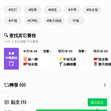
#安打
#龍隊
#桃猿
#半季
#味全龍
#中職
#CPBL
#樂天桃猿
中職
🔍 查找其它賽程
←👇🏼 → 左右滑動下方賽程
今天
18:35
預覽
明天
18:35
預覽
明天
18:35
查看
中職賽程
-
-
統一獅
中信兄弟
味全龍
-
-
味全龍
台鋼雄鷹
樂天桃
轉發 (0)
貼文 (1)
建立貼文