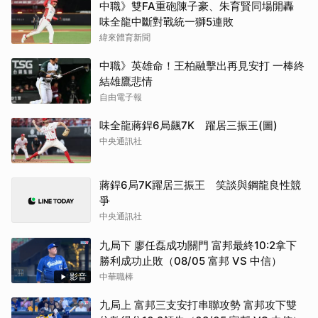
中職》雙FA重砲陳子豪、朱育賢同場開轟
味全龍中斷對戰統一獅5連敗
緯來體育新聞
中職》英雄命！王柏融擊出再見安打 一棒終
結雄鷹悲情
自由電子報
味全龍蔣銲6局飆7K 躍居三振王(圖)
中央通訊社
蔣銲6局7K躍居三振王 笑談與鋼龍良性競
爭
中央通訊社
九局下 廖任磊成功關門 富邦最終10:2拿下
勝利成功止敗（08/05 富邦 VS 中信）
影音
中華職棒
九局上 富邦三支安打串聯攻勢 富邦攻下雙