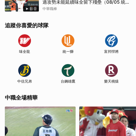
過攻勢未能延續味全留下殘壘（08/05 統一
VS 味全）
影音
中華職棒
追蹤你喜愛的球隊
味全龍
統一獅
富邦悍將
中信兄弟
台鋼雄鷹
樂天桃猿
中職全場精華