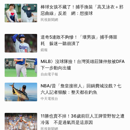
棒球女孩不藏了！捕手換裝「高叉泳衣＋邪
惡曲線」反差 網：想接球
民視新聞網
道奇5連敗不夠慘！「壞男孩」捕手傳噩
耗 躲迷一聽崩潰了
鏡報
MiLB》沒球隊撿！台灣英雄莊陳仲敖被DFA
下一步動向出爐
自由電子報
NBA/昔「詹皇接班人」回鍋費城沒戲？七
六人記者狠酸：整天都在釣魚
中天電視台
11勝也賣不掉！36歲前巨人王牌菅野智之遭
冷落 不是過氣而是這原因
民視新聞網