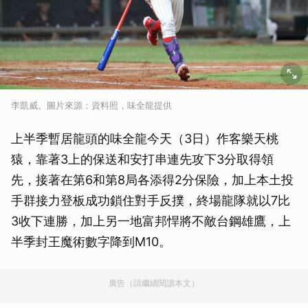
李凱威。圖片來源：資料照，味全龍提供
上半季暫居龍頭的味全龍今天（3日）作客樂天桃
猿，靠著3上的保送和安打串連先攻下3分取得領
先，接著在第6和第8局各添得2分保險，加上本土投
手群接力登板成功鎖住對手反撲，終場龍隊就以7比
3收下連勝，加上另一地富邦悍將不敵台鋼雄鷹，上
半季封王魔術數字降到M10。
廣告（請繼續閱讀本文）