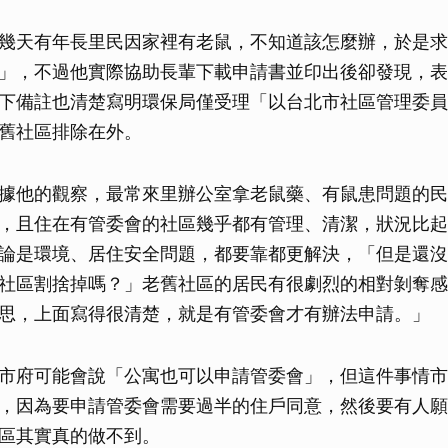
幾天有年長里民因家裡有老鼠，不知道該怎麼辦，於是求
」，不過他實際協助長輩下載申請書並印出後卻發現，表
下備註也清楚寫明環保局僅受理「以台北市社區管理委員
舊社區排除在外。
據他的觀察，最常來里辦公室拿老鼠藥、有鼠患問題的民
，且住在有管委會的社區幾乎都有管理、清潔，狀況比起
論是環境、居住安全問題，都要靠都更解決，「但是還沒
社區割捨掉嗎？」老舊社區的居民有很劇烈的相對剝奪感
思，上面寫得很清楚，就是有管委會才有辦法申請。」
市府可能會說「公寓也可以申請管委會」，但這件事情市
，因為要申請管委會需要過半的住戶同意，然後要有人願
區其實真的做不到。