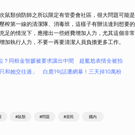
次鼠類偵防師之所以限定有管委會社區，很大問題可能是
壓榨第一線的清潔隊、消毒班，這樣子有辦法達到想要的
充足的情況下，應撥出一些經費增加人力，尤其這個非常
增加執行人力，不要一再要清潔人員負擔更多工作。
位？同框金智媛被要求讓出中間 超尷尬表情全被拍
只和她交往過」 白鹿1句話遭網暴！三天掉10萬粉
請
#鼠類
#問題
#居民
國內