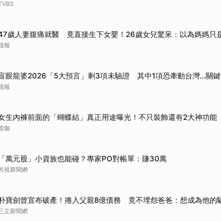
TVBS
47歲人妻腹痛就醫 竟直接生下女嬰！26歲女兒驚呆：以為媽媽只
鏡報
盲眼龍婆2026「5大預言」剩3項未驗證 其中1項恐牽動台灣...關
鏡報
女生內褲前面的「蝴蝶結」真正用途曝光！不只裝飾還有2大神功能
造咖
「萬元股」小資族也能碰？專家PO對帳單：賺30萬
民視新聞網
朴寶劍曾宣布破產！捲入父親8億債務 竟不埋怨爸爸：想成為他的
三立新聞網