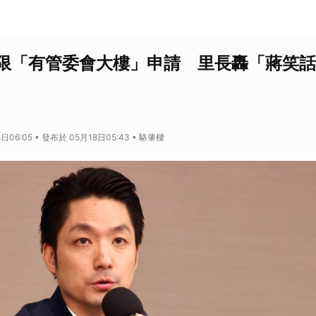
限「有管委會大樓」申請 里長轟「蔣笑話
日06:05 • 發布於 05月18日05:43 • 駱肇樑