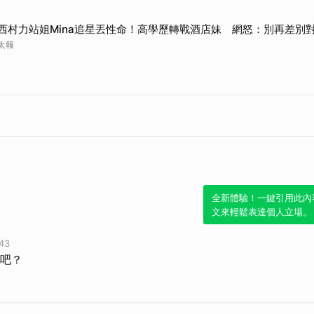
西村力站姐Mina追星丟性命！高學歷轉戰酒店妹 網怒：別再差別
太報
全新體驗！一鍵引用此內
文來輕鬆表達個人立場。
43
吧？