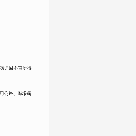
承諾追回不當所得
用公帑、職場霸