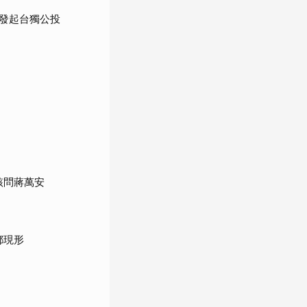
發起台獨公投
該問蔣萬安
都現形