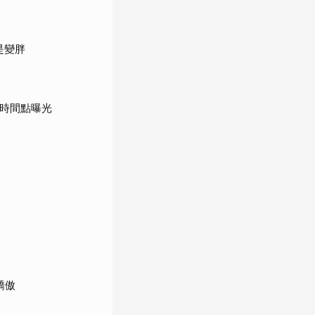
是變胖
鍵時間點曝光
驕傲