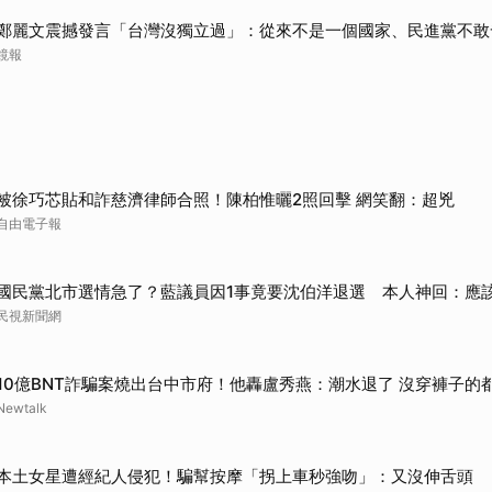
取消
鄭麗文震撼發言「台灣沒獨立過」：從來不是一個國家、民進黨不敢
鏡報
被徐巧芯貼和詐慈濟律師合照！陳柏惟曬2照回擊 網笑翻：超兇
自由電子報
國民黨北市選情急了？藍議員因1事竟要沈伯洋退選 本人神回：應
民視新聞網
10億BNT詐騙案燒出台中市府！他轟盧秀燕：潮水退了 沒穿褲子的
Newtalk
本土女星遭經紀人侵犯！騙幫按摩「拐上車秒強吻」：又沒伸舌頭