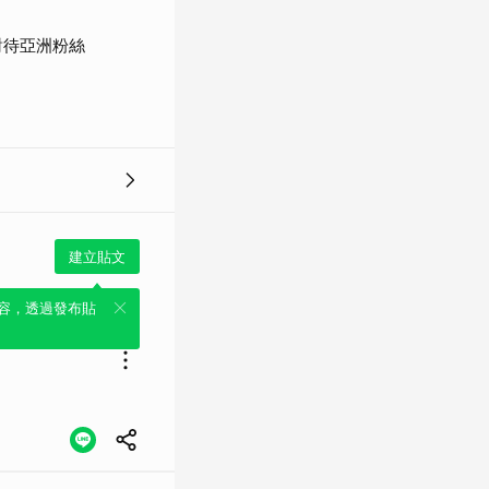
對待亞洲粉絲
建立貼文
容，透過發布貼