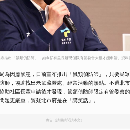
宣布推出「鼠類偵防師」，如今卻有里長發現僅限有管委會大樓才能申請。資料
局為因應鼠患，日前宣布推出「鼠類偵防師」，只要民眾
防師，協助找出老鼠藏匿處、經常活動的熱點。不過北市
協助社區長輩申請後才發現，鼠類偵防師限定有管委會的
問題更嚴重，質疑北市府是在「講笑話」。
廣告（請繼續閱讀本文）