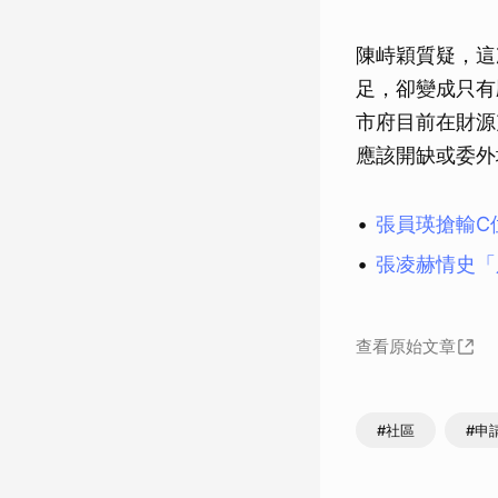
陳峙穎質疑，這
足，卻變成只有
市府目前在財源
應該開缺或委外
張員瑛搶輸C
張凌赫情史「
查看原始文章
#社區
#申