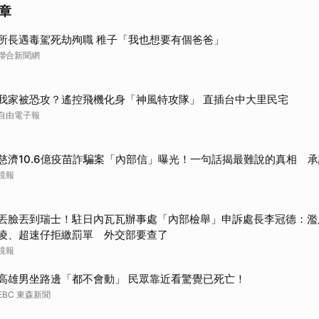
章
所長遇毒駕死劫殉職 稚子「我也想要有個爸爸」
聯合新聞網
我家被恐攻？遙控飛機化身「神風特攻隊」 直插台中大里民宅
自由電子報
慈濟10.6億疫苗詐騙案「內部信」曝光！一句話揭最難說的真相 
鏡報
丟臉丟到瑞士！駐日內瓦瓦辦事處「內部檢舉」申訴處長李冠德：濫
凌、超速仔拒繳罰單 外交部要查了
鏡報
高雄男坐路邊「都不會動」 民眾靠近看驚覺已死亡！
EBC 東森新聞