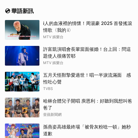
💿 華語新訊
i人的血液裡的情懷！周湯豪 2025 首發搖滾
情歌〈我的 i〉
MTV 娛樂台
許富凱演唱會長輩當面催婚！台上回：問這
題使人很痛苦耶
MTV 娛樂台
五月天怪獸摯愛過世！唱一半淚流滿面 感
性吐心聲
TVBS
哈林合體兒子開唱 庾恩利：好聽到我想叫爸
爸了
壹蘋新聞網
孫燕姿高雄最終場「被骨灰粉唸一頓」她秒
道歉