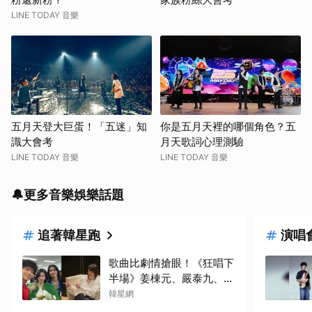
LINE TODAY 音樂
五月天登大巨蛋！「五迷」知
你是五月天裡的哪個角色？五
識大會考
月天歌詞心理測驗
LINE TODAY 音樂
LINE TODAY 音樂
🔔更多音樂娛樂話題
追著韓星跑
演唱
歌曲比劇情搶眼！《狂唱下
半場》姜棟元、嚴泰九、朴
智賢組混聲團體，劇中曲
韓星網
《Love Is》超洗腦