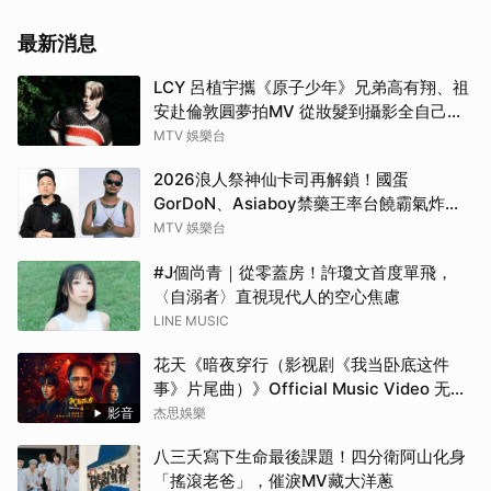
最新消息
LCY 呂植宇攜《原子少年》兄弟高有翔、祖
安赴倫敦圓夢拍MV 從妝髮到攝影全自己
來！
MTV 娛樂台
2026浪人祭神仙卡司再解鎖！國蛋
GorDoN、Asiaboy禁藥王率台饒霸氣炸翻
府城 11 月安平重磅開躁！
MTV 娛樂台
#J個尚青｜從零蓋房！許瓊文首度單飛，
〈自溺者〉直視現代人的空心焦慮
LINE MUSIC
花天《暗夜穿行（影视剧《我当卧底这件
事》片尾曲）》Official Music Video 无字
版
影音
杰思娛樂
八三夭寫下生命最後課題！四分衛阿山化身
「搖滾老爸」，催淚MV藏大洋蔥