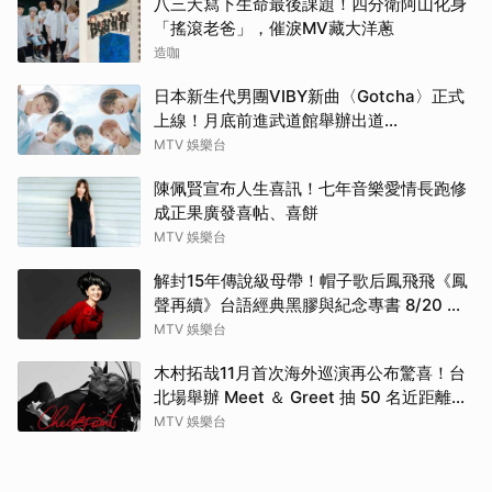
八三夭寫下生命最後課題！四分衛阿山化身
「搖滾老爸」，催淚MV藏大洋蔥
造咖
日本新生代男團VIBY新曲〈Gotcha〉正式
上線！月底前進武道館舉辦出道
SHOWCASE
MTV 娛樂台
陳佩賢宣布人生喜訊！七年音樂愛情長跑修
成正果廣發喜帖、喜餅
MTV 娛樂台
解封15年傳說級母帶！帽子歌后鳳飛飛《鳳
聲再續》台語經典黑膠與紀念專書 8/20 珍
藏預購
MTV 娛樂台
木村拓哉11月首次海外巡演再公布驚喜！台
北場舉辦 Meet ＆ Greet 抽 50 名近距離互
動
MTV 娛樂台