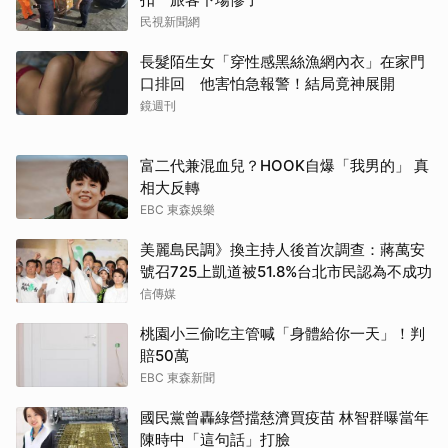
民視新聞網
長髮陌生女「穿性感黑絲漁網內衣」在家門
口排回 他害怕急報警！結局竟神展開
鏡週刊
富二代兼混血兒？HOOK自爆「我男的」 真
相大反轉
EBC 東森娛樂
美麗島民調》換主持人後首次調查：蔣萬安
號召725上凱道被51.8%台北市民認為不成功
信傳媒
桃園小三偷吃主管喊「身體給你一天」！判
取消
賠50萬
EBC 東森新聞
國民黨曾轟綠營擋慈濟買疫苗 林智群曝當年
陳時中「這句話」打臉