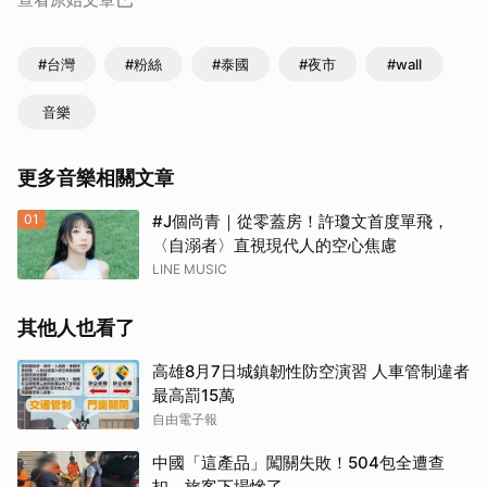
#台灣
#粉絲
#泰國
#夜市
#wall
音樂
更多音樂相關文章
01
#J個尚青｜從零蓋房！許瓊文首度單飛，
〈自溺者〉直視現代人的空心焦慮
LINE MUSIC
其他人也看了
高雄8月7日城鎮韌性防空演習 人車管制違者
最高罰15萬
自由電子報
中國「這產品」闖關失敗！504包全遭查
扣 旅客下場慘了