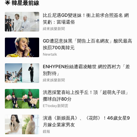
🌟 韓星最前線
比丘尼遇GD變迷妹！衝上前求合照簽名 網
笑虧：當場還俗
緯來娛樂新聞
GD遭惡意抹黑「開告上百名網友」酸民最高
挨罰700萬韓元
Newtalk
ENHYPEN粉絲遭霸凌離世 網控西村力「差
別對待」
緯來娛樂新聞
洪恩採驚喜站上投手丘！頂「超萌丸子頭」
擲球自評80分
ETtoday新聞雲
演過《新娘面具》、《花郎》！46歲女星9
月嫁企業家男友
鏡報