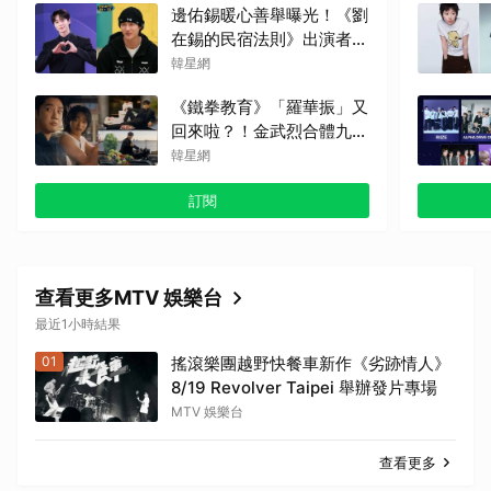
邊佑錫暖心善舉曝光！《劉
在錫的民宿法則》出演者透
露：因他的捐款，兒童患者
韓星網
順利完成治療
《鐵拳教育》「羅華振」又
回來啦？！金武烈合體九雲
高中混混拍廣告，兩人嚇壞
韓星網
反應笑翻劇迷：根本番外
訂閱
篇！
查看更多MTV 娛樂台
最近1小時結果
01
搖滾樂團越野快餐車新作《劣跡情人》
8/19 Revolver Taipei 舉辦發片專場
MTV 娛樂台
查看更多