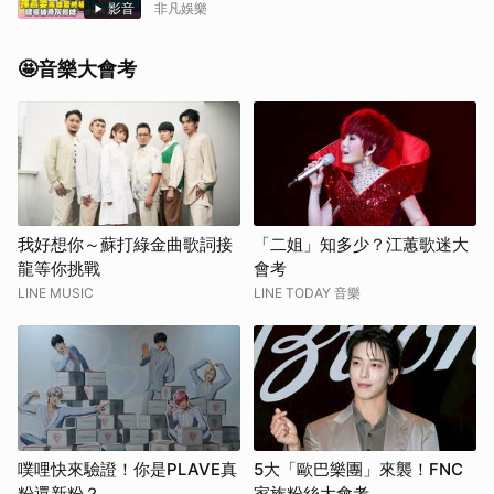
影音
非凡娛樂
🤩音樂大會考
我好想你～蘇打綠金曲歌詞接
「二姐」知多少？江蕙歌迷大
龍等你挑戰
會考
LINE MUSIC
LINE TODAY 音樂
噗哩快來驗證！你是PLAVE真
5大「歐巴樂團」來襲！FNC
粉還新粉？
家族粉絲大會考