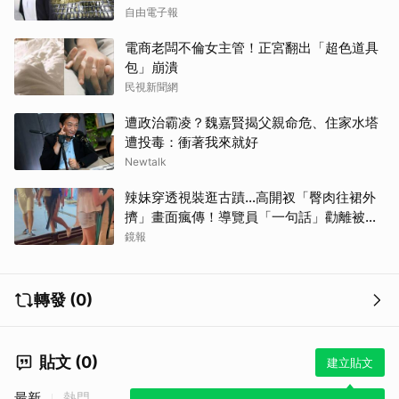
自由電子報
電商老闆不倫女主管！正宮翻出「超色道具
包」崩潰
民視新聞網
遭政治霸凌？魏嘉賢揭父親命危、住家水塔
遭投毒：衝著我來就好
Newtalk
辣妹穿透視裝逛古蹟…高開衩「臀肉往裙外
擠」畫面瘋傳！導覽員「一句話」勸離被狂
讚
鏡報
轉發 (0)
貼文 (0)
建立貼文
最新
熱門