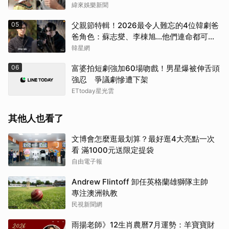
緯來娛樂新聞
05
父親節特輯！2026最令人難忘的4位韓劇爸
爸角色：蘇志燮、李棟旭...他們連命都可以
不要
韓星網
06
富婆拍短劇強加60場吻戲！男星爆被伸舌頭
強忍 爭議劇慘遭下架
ETtoday星光雲
其他人也看了
文博會怎麼逛最划算？最好逛4大亮點一次
看 滿1000元送限定提袋
自由電子報
Andrew Flintoff 卸任英格蘭雄獅隊主帥
專注澳洲執教
民視新聞網
雨揚老師》12生肖農曆7月運勢：羊寶寶財