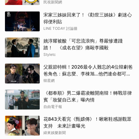
民視新聞網
蘇志
宋家三姊妹回來了！《勸世三姊妹》劇迷心
得便利貼
金武
LINE TODAY 討論牆
姚淳耀被酸「可悲流浪狗」尊嚴慘遭踐
高允
踏！ 《成名在望》痛毆李國毅
Styletc
千黛
父親節特輯！2026最令人難忘的4位韓劇爸
楊洋
爸角色：蘇志燮、李棟旭...他們連命都可以
不要
韓星網
柳樂
《都奉順》男二爆霸凌離開南韓！轉戰菲律
湯姆
賓「妝髮自己來」曝內情
自由電子報
金宣
花843天看完《甄嬛傳》！啾啾鞋感謝觀眾
支持 未來計畫曝光
IU
緯來娛樂新聞