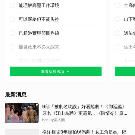
能理解高壓工作環境
金高
可以嚴格但不能失控
山下
已超過實境節目界線
邊佑
節目效果不必太認真
生田
其他（歡迎貼文分享）
Jis
查看所有選項
朴海
申惠
最新消息
山姆
9部「被劇名耽誤」好看陸劇！《御廷謠》
原名《江山為聘》更霸氣，《陳情令》原名
迪麗
好聽
beauty美人圈
傑瑞
楊洋相隔3年爆拍現偶劇！女主角是她 陸