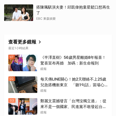
搭陳珮騏演夫妻！邱凱偉抱童星鬆口想再生
了
EBC 東森娛樂
查看更多鏡報
最近1小時結果
01
《半澤直樹》56歲男星離婚8年報喜！
驚喜宣布再婚 加碼：新生命報到
鏡報
02
每天傳LINE關心！她2天聯絡不上25歲
兒急搭機衝東京 「聽1句話」當場心
碎...結局看哭網
鏡報
03
鄭麗文震撼發言「台灣沒獨立過」：從
來不是一個國家、民進黨不敢發起台獨
公投
鏡報