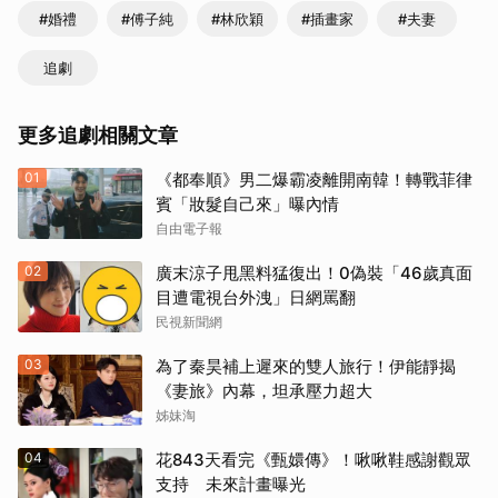
#婚禮
#傅子純
#林欣穎
#插畫家
#夫妻
追劇
更多追劇相關文章
01
《都奉順》男二爆霸凌離開南韓！轉戰菲律
賓「妝髮自己來」曝內情
自由電子報
02
廣末涼子甩黑料猛復出！0偽裝「46歲真面
目遭電視台外洩」日網罵翻
民視新聞網
03
為了秦昊補上遲來的雙人旅行！伊能靜揭
《妻旅》內幕，坦承壓力超大
姊妹淘
04
花843天看完《甄嬛傳》！啾啾鞋感謝觀眾
支持 未來計畫曝光