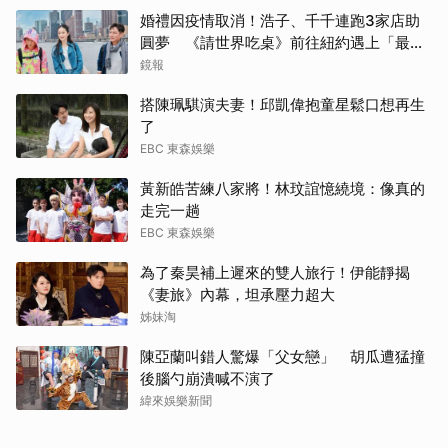
小栗
婚禮因疫情取消！浩子、千千連跑3家店助
圓夢 《請世界吃桌》前往紐約遇上「最多
林智
限制」
鏡報
王楚
搭陳珮騏演夫妻！邱凱偉抱童星鬆口想再生
了
EBC 東森娛樂
黃新皓苦練八家將！林玟誼憶繞境：像真的
走完一趟
EBC 東森娛樂
為了秦昊補上遲來的雙人旅行！伊能靜揭
《妻旅》內幕，坦承壓力超大
姊妹淘
陳亞蘭叫錯人驚爆「父女戀」 胡瓜遭猛撞
後腦勺崩潰喊不演了
緯來娛樂新聞