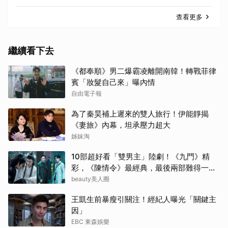
查看更多
繼續看下去
《都奉順》男二爆霸凌離開南韓！轉戰菲律
賓「妝髮自己來」曝內情
自由電子報
為了秦昊補上遲來的雙人旅行！伊能靜揭
《妻旅》內幕，坦承壓力超大
姊妹淘
10部超好看「雙男主」陸劇！《九門》精
彩，《陳情令》最經典，最後兩部難得一面
倒好評
beauty美人圈
王凱生前暴瘦引關注！經紀人曝光「關鍵主
因」
EBC 東森娛樂