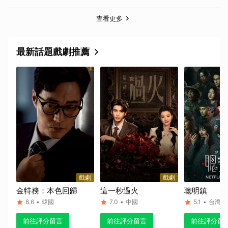
查看更多
最新話題戲劇推薦
戲劇
戲劇
金特務：本色回歸
這一秒過火
聰明鎮
8.6
•
韓國
7.0
•
中國
5.1
•
台灣
前往評分留言
前往評分留言
前往評分留