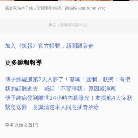
插畫家為傅子純夫妻圓夢辦婚禮。翻攝IG @autumn.ying
廣告（請繼續閱讀本文）
加入《鏡報》官方帳號，新聞跟著走
更多鏡報報導
傅子純驟逝第2天入夢了！妻曝「迷惘」狀態：有把
我的話聽進去 喊話「不要理我」原因藏洋蔥
傅子純病發到離世24小時內幕曝光！友揭他4大症狀
緊急送醫 意識清楚本人同意插管治療
查看原始文章