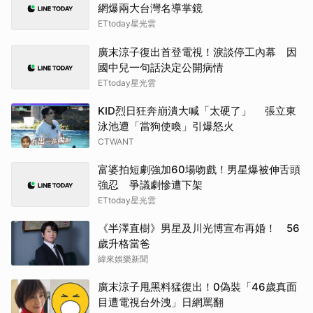
網爆兩大台灣名導掌鏡
朴恩
ETtoday星光雲
廣末涼子復出首登電視！淚談停工內幕 因
李星
國中兒一句話決定公開病情
ETtoday星光雲
戶田
KID烈日狂奔崩潰大喊「太硬了」 張立東
其他
泳池遭「當狗使喚」引爆怒火
CTWANT
白鹿
富婆拍短劇強加60場吻戲！男星爆被伸舌頭
許楠
強忍 爭議劇慘遭下架
ETtoday星光雲
Rai
《半澤直樹》男星及川光博宣布再婚！ 56
歲升格當爸
田曦
緯來娛樂新聞
張凌
廣末涼子甩黑料猛復出！0偽裝「46歲真面
目遭電視台外洩」日網罵翻
徐仁