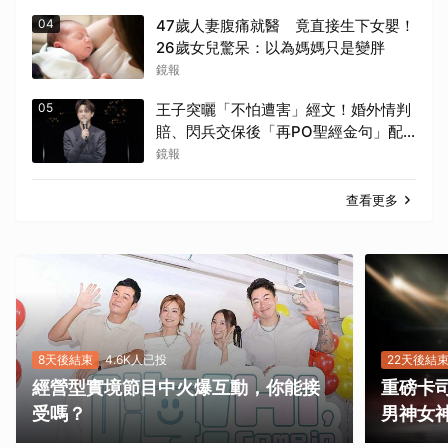
04
47歲人妻腹痛就醫 竟直接生下女嬰！
26歲女兒驚呆：以為媽媽只是變胖
鏡報
05
王子突曬「不怕遭害」經文！婚外情判
賠、閃兵交保後「再PO聖經金句」配
山景
鏡報
查看更多
8天後結束
4.6K人已投
22天後結
經營型實境節目中火爆互動，你能接
重磅卡司
受嗎？
男神女