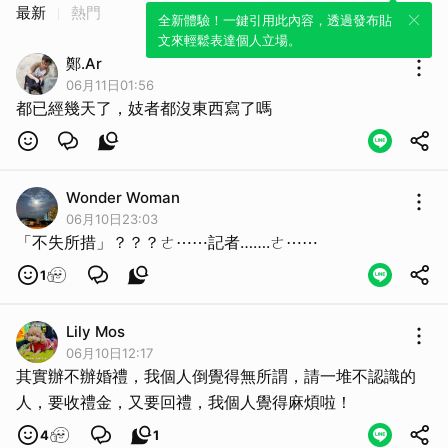
最新
熱門
全新體驗！一鍵引用此內容，透過發布貼
文來輕鬆表達個人立場。
鄭.Ar
06月11日01:56
都已經幾天了，妓者都沒東西寫了嗎
Wonder Woman
06月10日23:03
「不失所措」？？？ㄜ⋯⋯記者…….ㄜ⋯⋯
1
Lily Mos
06月10日12:17
其實辦不辦婚禮，我個人倒覺得無所謂，請一堆不認識的
人，要收禮金，又要回禮，我個人覺得麻煩啦！
4
1