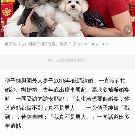
傅子純（右）與妻子相當恩愛。翻攝IG @futzuchun_aaron
廣告（請繼續閱讀本文）
傅子純與圈外人妻子2018年低調結婚，一直沒有拍
婚紗、辦婚禮。去年底出席李國超、高欣欣補辦婚宴
時，一同受訪的游安順說：「女生若想要個婚宴，你
連這點都做不到，真不是男人。」一旁傅子純被「戳
到」，苦笑自嘲：「我真不是男人。」一句話道出多
年遺憾。