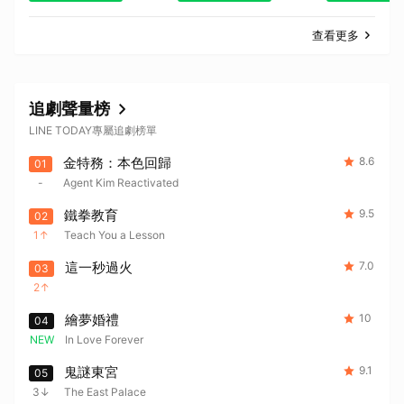
查看更多
追劇聲量榜
LINE TODAY專屬追劇榜單
金特務：本色回歸
8.6
01
-
Agent Kim Reactivated
鐵拳教育
9.5
02
1
Teach You a Lesson
這一秒過火
7.0
03
2
繪夢婚禮
10
04
NEW
In Love Forever
鬼謎東宮
9.1
05
3
The East Palace