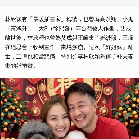
林欣穎有「最暖插畫家」稱號，也曾為高以翔、小鬼
（黃鴻升）、大S（徐熙媛）等台灣藝人作畫，艾成
離世後，林欣穎也曾為艾成與王瞳畫了婚紗照，王瞳
在追思會上收到畫作，當場淚崩。這次「好姐妹」離
世，王瞳也相當悲痛，特別分享林欣穎為傅子純夫妻
畫的婚禮畫。