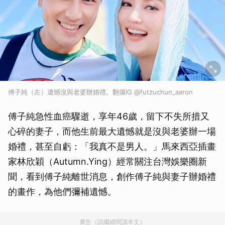
傅子純（左）遺憾沒與老婆辦婚禮。翻攝IG @futzuchun_aaron
傅子純急性血癌驟逝，享年46歲，留下不失所措又
心碎的妻子，而他生前最大遺憾就是沒與老婆辦一場
婚禮，甚至自虧：「我真不是男人。」馬來西亞插畫
家林欣穎（Autumn.Ying）經常關注台灣娛樂圈新
聞，看到傅子純離世消息，創作傅子純與妻子辦婚禮
的畫作，為他們彌補遺憾。
廣告（請繼續閱讀本文）