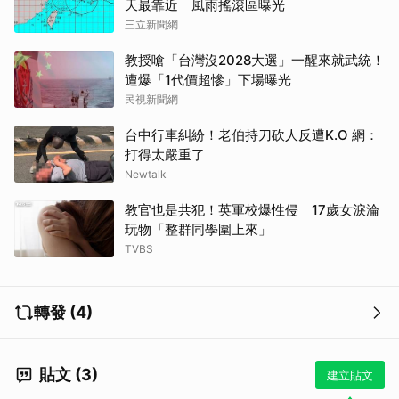
天最靠近 風雨搖滾區曝光
三立新聞網
教授嗆「台灣沒2028大選」一醒來就武統！
遭爆「1代價超慘」下場曝光
民視新聞網
台中行車糾紛！老伯持刀砍人反遭K.O 網：
打得太嚴重了
Newtalk
教官也是共犯！英軍校爆性侵 17歲女淚淪
玩物「整群同學圍上來」
TVBS
轉發 (4)
貼文 (3)
建立貼文