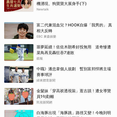
機湧現、狗寶寶大展身手(下)
Newtalk
富二代兼混血兒？HOOK自爆「我男的」 真
相大反轉
EBC 東森娛樂
噩夢延續！佐佐木朗希好投無用 道奇慘遭
菜鳥再見轟狂吞7連敗
鏡報
中職》潘忠韋個人規劃 暫別富邦悍將主場
賽事球評
緯來體育新聞
取消
金髮妹「穿高衩透視裝」逛古蹟！遭女導覽
員1句勸離
民視新聞網
白海豚出現「海豚跳」路徑又變！今晚到明