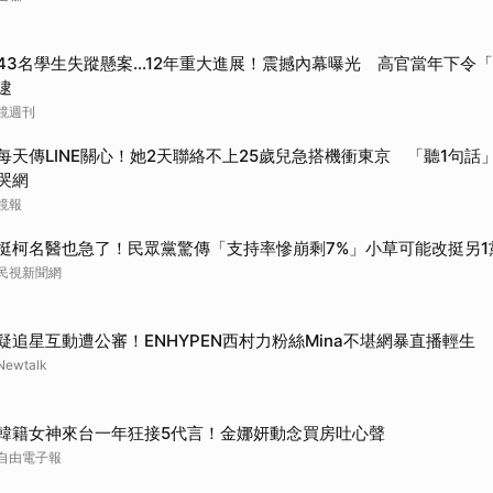
43名學生失蹤懸案...12年重大進展！震撼內幕曝光 高官當年下令
逮
鏡週刊
每天傳LINE關心！她2天聯絡不上25歲兒急搭機衝東京 「聽1句話」
哭網
鏡報
挺柯名醫也急了！民眾黨驚傳「支持率慘崩剩7%」小草可能改挺另1
民視新聞網
疑追星互動遭公審！ENHYPEN西村力粉絲Mina不堪網暴直播輕生
Newtalk
韓籍女神來台一年狂接5代言！金娜妍動念買房吐心聲
自由電子報