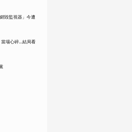
「銷毀監視器」今遭
當場心碎...結局看
黨