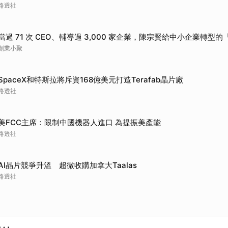
路透社
當過 71 次 CEO、輔導過 3,000 家企業，陳宗賢給中小企業轉型的「Y
創業小聚
SpaceX和特斯拉將斥資168億美元打造Terafab晶片廠
路透社
美FCC主席：限制中國機器人進口 為提振美產能
路透社
AI晶片競爭升溫 超微收購加拿大Taalas
路透社