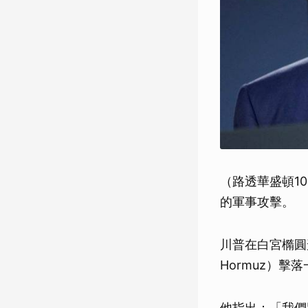
（路透華盛頓1
的軍事攻擊。
川普在白宮橢圓形辦
Hormuz）擊
他指出：「我們