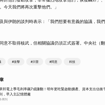
。今天我們將再次重擊他們。」
及與伊朗的談判時表示：「我們想要有意義的協議，我們
同意不取得核武，但相關協議仍須正式簽署。中央社（翻
議
#攻擊
#川普
#同意
科技
章
華邦電上季毛利率飆7成賺翻！明年更吃緊啟動擴產、資本支出估衝
到，早入主記憶體廠
今周刊