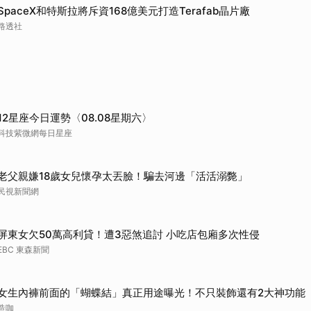
SpaceX和特斯拉將斥資168億美元打造Terafab晶片廠
路透社
12星座今日運勢〈08.08星期六〉
科技紫微網每日星座
老父親嫌18歲女兒懷孕太丟臉！騙去河邊「活活溺斃」
民視新聞網
屏東女欠50萬高利貸！遭3惡煞追討 小吃店包廂多次性侵
EBC 東森新聞
女生內褲前面的「蝴蝶結」真正用途曝光！不只裝飾還有2大神功能
造咖