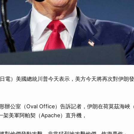
0日電）美國總統川普今天表示，美方今天將再次對伊朗
公室（Oval Office）告訴記者，伊朗在荷莫茲海峽（Str
落一架美軍阿帕契（Apache）直升機，
將對他們發動攻擊，非常猛烈地攻擊他們，恢復轟炸」、