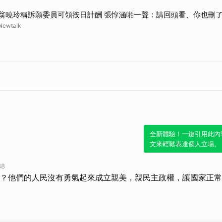
取消
翁曉玲稱訴願委員可領按日計酬 張惇涵啪一聲：請回頭看、你也刪了
Newtalk
全新體驗！一鍵引用此內
文來輕鬆表達個人立場。
38
？他們的人民沒有勇氣起來成立親美，親民主政權，讓國家正常