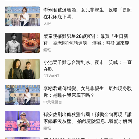
李翊君被爆離婚、女兒非親生 反嗆「是睡
在我床底下嗎」
太報
梨泰院罹難男星28歲冥誕！母買「生日新
鞋」被老闆1句話逼哭 淚喊：拜託回來穿
鏡報
小池榮子難忘台灣剉冰、夜市 笑喊：一直
在吃
CTWANT
李翊君遭傳婚變、女兒非親生 氣炸現身駁
斥：是睡在我床底下嗎？
中天電視台
孫安佐剛出庭狄鶯出國！孫鵬金句再現「誰
家鍋底沒灰塵」 拍戲竟險窒息…襲蛋才解困
鏡報