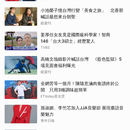
小池榮子憶台灣行變「美食之旅」 北香那
喊話最想來台朝聖
鏡週刊
姜厚任女友竟是國際級科學家！智商
146「台大3碩士」經歷驚人
TVBS
高橋文哉錄影片喊話台灣 《藍色監獄》5
場見面會福利曝光
鏡週刊
全網苦等一個月！陳隨意滷肉食譜終於公
開 只用3種調味超簡單
ETtoday星光雲
孫淑媚、李竺芯加入JJA音樂節 展現臺語音
樂魅力
青年日報