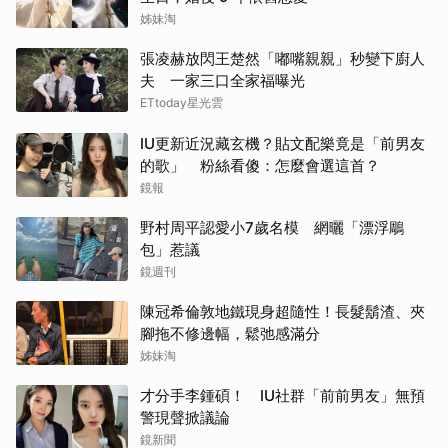
姊妹淘
張凌赫放閃王楚然「嘟嘴親親」秒變下廚人
夫 一家三口全家福曝光
ETtoday星光雲
IU更新近況藏玄機？貼文配樂竟是「前男友
的歌」 粉絲看傻：怎麼會選這首？
鏡報
野村周平認愛小7歲名模 網曬「漂浮鵰
包」惹議
鏡週刊
陳冠希倫敦地鐵現身超隨性！長髮鬍渣、夾
腳拖不修邊幅，鬆弛感滿分
姊妹淘
才分手李鍾碩！ IU社群「前前男友」無預
警現聲掀議論
鏡新聞