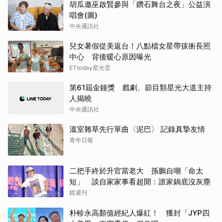
胡瓜邀巫啟賢參與「鑽石舞台之夜」公益演
唱會(圖)
中央通訊社
兒女暑假從美返台！八點檔女星帶孩衝長照
中心 背後暖心原因曝光
ETtoday星光雲
第61屆金鐘獎 戲劇、節目類星光大道主持
人揭曉
中央通訊社
溫室雜草先行單曲〈泥巴〉 記錄真摯友情
青年日報
二把手終於升官當老大 孫鵬自嘲「命太
短」 談自家家事看超開：誰家鍋底沒灰塵
鏡週刊
朴軫永高顏值經紀人爆紅！ 獲封「JYP四