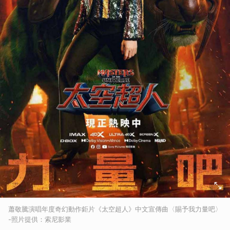
蕭敬騰演唱年度奇幻動作鉅片《太空超人》中文宣傳曲〈賜予我力量吧〉
-照片提供：索尼影業