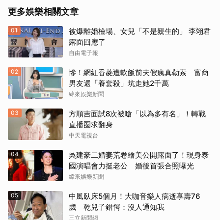
更多娛樂相關文章
01
被爆離婚檢場、女兒「不是親生的」 李翊君
露面回應了
自由電子報
02
慘！網紅香菱遭軟飯前夫假瘋真勒索 富商
男友還「養套殺」坑走她2千萬
緯來娛樂新聞
03
方順吉面試8次被嗆「以為多有名」！轉戰
直播圈求翻身
中天電視台
04
吳建豪二婚妻荒卷繪美公開露面了！現身泰
國演唱會力挺老公 婚後首張合照曝光
緯來娛樂新聞
05
中風臥床5個月！大咖音樂人病逝享壽76
歲 乾兒子錯愕：沒人通知我
三立新聞網