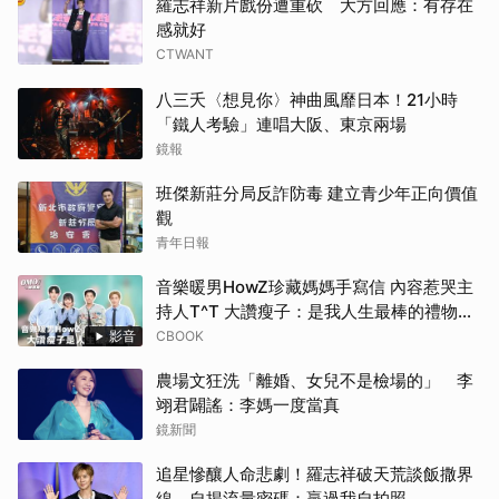
羅志祥新片戲份遭重砍 大方回應：有存在
感就好
CTWANT
八三夭〈想見你〉神曲風靡日本！21小時
「鐵人考驗」連唱大阪、東京兩場
鏡報
班傑新莊分局反詐防毒 建立青少年正向價值
觀
青年日報
音樂暖男HowZ珍藏媽媽手寫信 內容惹哭主
持人T^T 大讚瘦子：是我人生最棒的禮物！
｜#HowZ｜#人物專訪【#OMO調查局】
影音
CBOOK
農場文狂洗「離婚、女兒不是檢場的」 李
翊君闢謠：李媽一度當真
鏡新聞
追星慘釀人命悲劇！羅志祥破天荒談飯撒界
線 自揭流量密碼：贏過我自拍照