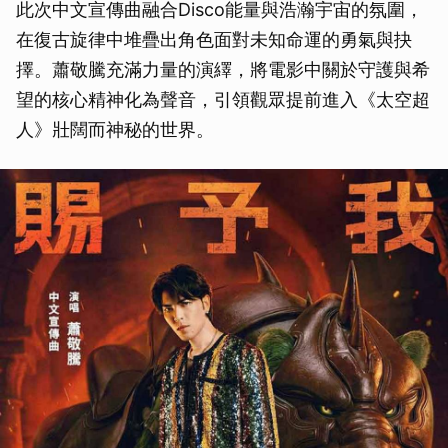
此次中文宣傳曲融合Disco能量與浩瀚宇宙的氛圍，
在復古旋律中堆疊出角色面對未知命運的勇氣與抉
擇。蕭敬騰充滿力量的演繹，將電影中關於守護與希
望的核心精神化為聲音，引領觀眾提前進入《太空超
人》壯闊而神秘的世界。