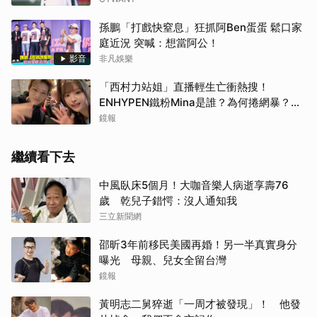
孫鵬「打戲快窒息」狂抓阿Ben蛋蛋 鬆口家
庭近況 突喊：想當阿公！
影音
非凡娛樂
「西村力站姐」直播輕生亡衝熱搜！
ENHYPEN鐵粉Mina是誰？為何捲網暴？
事件始末一次看
鏡報
繼續看下去
中風臥床5個月！大咖音樂人病逝享壽76
歲 乾兒子錯愕：沒人通知我
三立新聞網
邵昕3年前移民美國再婚！另一半真實身分
曝光 母親、兒女全留台灣
鏡報
黃明志二舅猝逝「一周才被發現」！ 他發