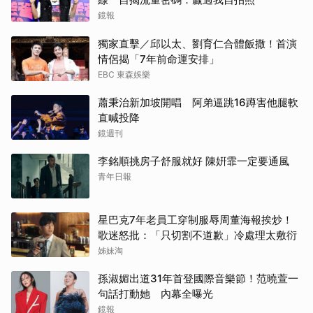
鏡報
獨家直擊／邱以太、劉育仁合體飯撒！首演
情侶揭「7年前命運安排」
EBC 東森娛樂
蕭秉治新加坡開唱 阿弟逼跳16蹲害他腿軟
直喊投降
鏡週刊
李銘順挑房子舒服就好 陳姸霏一定要通風
青年日報
星巴克7年老員工穿制服辱周董海報挨炒！
歌迷怒批：「只切割不道歉」冷處理太敷衍
姊妹淘
孫淑媚出道31年首登國際音樂節！范曉萱一
句話打動她 內幕全曝光
鏡報