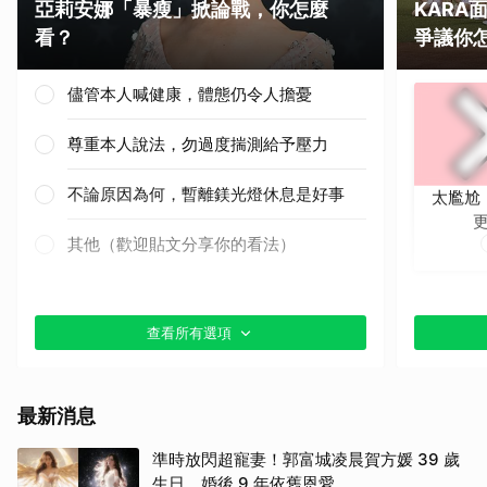
亞莉安娜「暴瘦」掀論戰，你怎麼
KAR
看？
爭議你
儘管本人喊健康，體態仍令人擔憂
尊重本人說法，勿過度揣測給予壓力
不論原因為何，暫離鎂光燈休息是好事
太尷尬
其他（歡迎貼文分享你的看法）
查看所有選項
最新消息
準時放閃超寵妻！郭富城凌晨賀方媛 39 歲
生日，婚後 9 年依舊恩愛