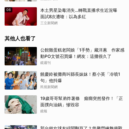
06
本土男星染毒消失...轉戰直播求生近況曝
面試8次遭嗆：以為多紅
三立新聞網
其他人也看了
公館雞蛋糕老闆娘「1手勢」藏洋蔥 作家感
動PO文號召買爆！網友：這攤很久了
鏡週刊
饒慶鈴被攤商叫縣長妹妹！蔡小英「冷噴1
句」他抖爆
民視新聞網
19歲哥哥幫弟炸薯條 癲癇突然發作！「正
面撲向油鍋」慘毀容
鏡報
郭台銘女球友緋聞翻頁了？曾馨瑩練舞備戰