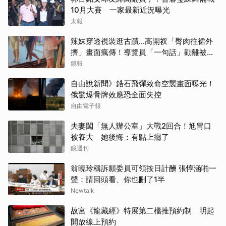
10月大賽 一家最新近況曝光
太報
辣妹穿透視裝逛古蹟…高開衩「臀肉往裙外
擠」畫面瘋傳！導覽員「一句話」勸離被狂
讚
鏡報
自由說新聞》鋯石飛彈致命空襲畫面曝光！
俄驚爆骨牌效應恐全面失控
自由電子報
夫妻闖「無人辦公室」大戰2回合！尪胃口
被養大 她後悔：有點上癮了
鏡週刊
翁曉玲稱訴願委員可領按日計酬 張惇涵啪一
聲：請回頭看、你也刪了1半
Newtalk
故宮《龍藏經》特展第二檔推預約制 明起
開放線上預約