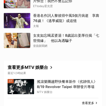
片悼念：我們不會忘記你
ETtoday星光雲
香港名作詞人黎彼得中風5個月病逝 享壽
76歲！《逃學威龍》成追憶
太報
女友如忘喝孟婆湯！8歲認出姜厚任揭「七
世情緣」 他以為遇騙子
壹蘋新聞網
查看更多MTV 娛樂台
最近1小時結果
01
搖滾樂團越野快餐車新作《劣跡情人》
8/19 Revolver Taipei 舉辦發片專場
MTV 娛樂台
查看更多