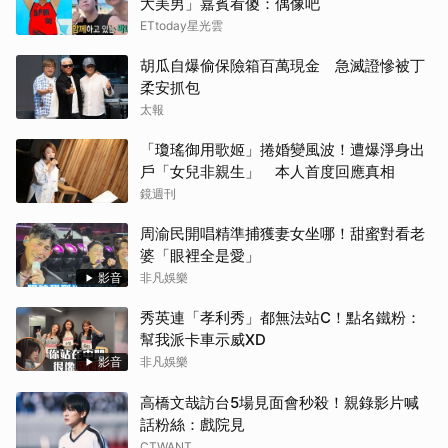
大美男」嘉賓看傻：偶像吧
ETtoday星光雲
胡瓜自爆偷保險箱百萬現金 急滅證慘被丁
柔安抓包
太報
「瓊瑤御用歌姬」捲婚變風波！遭爆淨身出
戶「女兒非親生」 本人首度回應真相
鏡週刊
周渝民開唱精準捕獲妻女坐哪！甜蜜對看老
婆「眼裡全是愛」
影音
非凡娛樂
秀英連「孝利秀」都無法站C！點名鐵粉：
幫我派卡車示威XD
影音
非凡娛樂
高橋文哉訪台5場見面會秒殺！親錄影片喊
話粉絲：戲院見
CTWANT