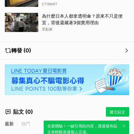
CTWANT
為什麼日本人都拿透明傘？原來不只是便
宜，背後還藏著3個實用理由
景點家
轉發 (0)
貼文 (0)
建立貼文
最新
熱門
全新體驗！一鍵引用此內容，透過發布貼
文來輕鬆表達個人立場。