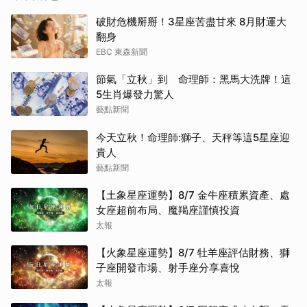
破財危機掰掰！3星座苦盡甘來 8月財運大
翻身
EBC 東森新聞
節氣「立秋」到 命理師：黑馬大洗牌！這
5生肖爆發力驚人
藝點新聞
今天立秋！命理師:獅子、天秤等這5星座迎
貴人
藝點新聞
【土象星座運勢】8/7 金牛座積累資產、處
女座超前布局、魔羯座謹慎投資
太報
【火象星座運勢】8/7 牡羊座評估財務、獅
子座開發市場、射手座分享喜悅
太報