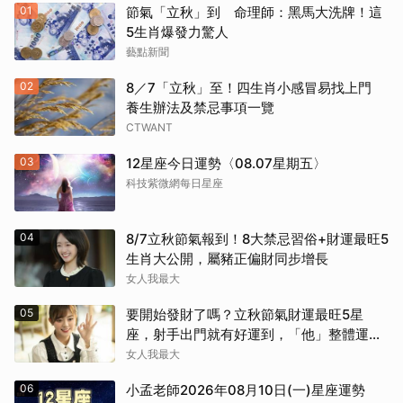
01
節氣「立秋」到 命理師：黑馬大洗牌！這
5生肖爆發力驚人
藝點新聞
02
8／7「立秋」至！四生肖小感冒易找上門
養生辦法及禁忌事項一覽
CTWANT
03
12星座今日運勢〈08.07星期五〉
科技紫微網每日星座
04
8/7立秋節氣報到！8大禁忌習俗+財運最旺5
生肖大公開，屬豬正偏財同步增長
女人我最大
05
要開始發財了嗎？立秋節氣財運最旺5星
座，射手出門就有好運到，「他」整體運勢
將走上坡
女人我最大
06
小孟老師2026年08月10日(一)星座運勢