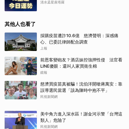
清水孟星座塔羅
其他人也看了
採購疫苗遭詐10.6億 慈濟聲明：深感痛
心、已委託律師配合調查
上報
前恩客變砲友？酒店妹控強押性侵 法官看
LINE傻眼：還叫人家買衛生棉
鏡報
慈濟買疫苗真被騙！沈伯洋開嗆蔣萬安：靠
誤導選民當選「該為陳時中抱不平」
民視新聞網
美中角力進入深水區！謝金河示警「台灣這
類人」危險了
民視新聞網