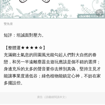
雙魚座
短評：坦誠面對壓力。
【整體運★★★★☆】
充滿鄉土氣息的田園風光能勾起人們對大自然的眷
戀，和另一半遠離塵囂去遊玩應該是個不錯的選擇；
身邊充斥的太多的聲音要你去辨別真偽，堅持主見才
能讓事業度過低谷；綠色植物能鎮定心神，不妨在家
多擺設些。
廣告（請繼續閱讀本文）