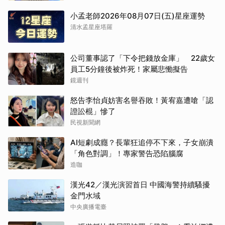
小孟老師2026年08月07日(五)星座運勢
清水孟星座塔羅
公司董事認了「下令把錢放金庫」 22歲女
員工5分鐘後被炸死！家屬悲慟擬告
鏡週刊
怒告李怡貞妨害名譽吞敗！黃宥嘉遭嗆「認
證訟棍」慘了
民視新聞網
AI短劇成癮？長輩狂追停不下來，子女崩潰
「角色對調」！專家警告恐陷腦腐
造咖
漢光42／漢光演習首日 中國海警持續騷擾
金門水域
中央廣播電臺