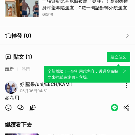
一張遊艇比基尼照被罵「發胖」！喬治娜遭
身材羞辱陷焦慮，C羅一句話翻轉外貌焦慮
姊妹淘
轉發 (0)
貼文 (1)
建立貼文
最新
熱門
全新體驗！一鍵引用此內容，透過發布貼
文來輕鬆表達個人立場。
妤|堅果/uni/EECH/KAMI!
06月06日04:51
參考用
繼續看下去