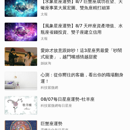
【水象星座運勢】8/7 巨蟹座成功在望、天
蠍座事業大展宏圖、雙魚座精打細算
太報
【風象星座運勢】8/7 天秤座資產增值、水
瓶座省錢投資、雙子座建立信用
太報
愛妳才故意跟妳吵！這3星座男最愛「吵鬧
式寵妻」，越鬥嘴感情越甜蜜
姊妹淘
心測：從你嚮往的客廳，看出你的職場翻身
運！
科技紫微網
08/07每日星座運勢-牡羊座
科技紫微網每日星座
巨蟹座運勢
靈機文化每日星座