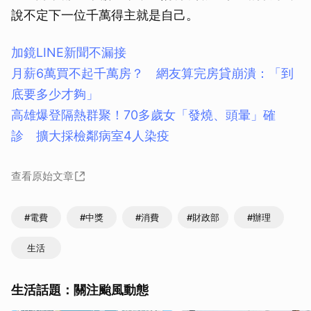
說不定下一位千萬得主就是自己。
加鏡LINE新聞不漏接
月薪6萬買不起千萬房？ 網友算完房貸崩潰：「到
底要多少才夠」
高雄爆登隔熱群聚！70多歲女「發燒、頭暈」確
診 擴大採檢鄰病室4人染疫
查看原始文章
#電費
#中獎
#消費
#財政部
#辦理
生活
生活話題：關注颱風動態