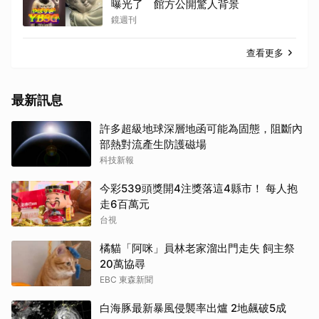
曝光了 館方公開驚人背景
鏡週刊
查看更多
最新訊息
許多超級地球深層地函可能為固態，阻斷內
部熱對流產生防護磁場
科技新報
今彩539頭獎開4注獎落這4縣市！ 每人抱
走6百萬元
台視
橘貓「阿咪」員林老家溜出門走失 飼主祭
20萬協尋
EBC 東森新聞
白海豚最新暴風侵襲率出爐 2地飆破5成