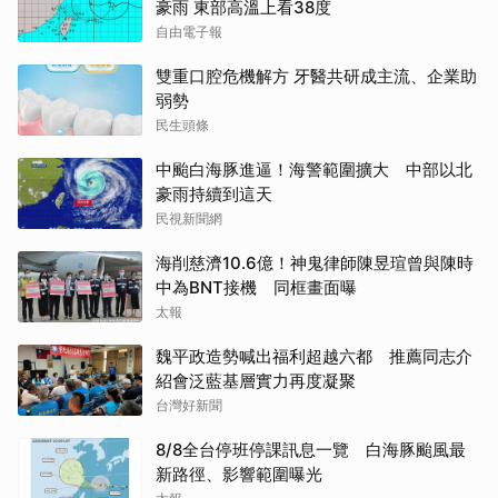
豪雨 東部高溫上看38度
自由電子報
雙重口腔危機解方 牙醫共研成主流、企業助
弱勢
民生頭條
中颱白海豚進逼！海警範圍擴大 中部以北
豪雨持續到這天
民視新聞網
海削慈濟10.6億！神鬼律師陳昱瑄曾與陳時
中為BNT接機 同框畫面曝
太報
魏平政造勢喊出福利超越六都 推薦同志介
紹會泛藍基層實力再度凝聚
台灣好新聞
8/8全台停班停課訊息一覽 白海豚颱風最
新路徑、影響範圍曝光