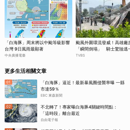
「白海豚」周末將以中颱等級影響
颱風外圍環流發威！高雄廠
台灣 9日風雨最顯著
「瞬間倒塌」 騎士驚險逃
中央廣播電臺
TVBS
更多生活相關文章
01
「白海豚」逼近！最新暴風圈侵襲率曝 一縣
市達59％
EBC 東森新聞
02
不北轉了！專家曝白海豚4關鍵時間點：
「這時段」離台最近
自由電子報