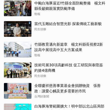
中颱白海豚逼近!竹縣全面防颱整備 楊文科
縣長籲鄉親落實防颱準備
勁報
當代玉雕結合智慧光影 探索傳統工藝新貌
民生頭條
竹縣教育邁向新篇章 楊文科縣長視察2新
設高中展現高中五大方案成果
勁報
技術司展30項高齡科技 促工研院與泰陞簽
約搶4億商機
民生頭條
全聯慶祥慈善事業基金會捐贈物資 張善
政：讓愛心觸及更多需要的市民
台灣好新聞
白海豚海警範圍擴大！明中部以北山區局部