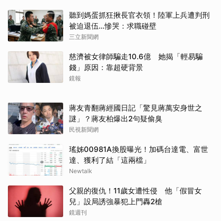
聽到媽蛋抓狂揪長官衣領！陸軍上兵遭判刑
被迫退伍…慘哭：求職碰壁
三立新聞網
慈濟被女律師騙走10.6億 她揭「輕易騙
錢」原因：靠超硬背景
鏡報
蔣友青翻蔣經國日記「驚見蔣萬安身世之
謎」？蔣友柏爆出2句疑偷臭
民視新聞網
瑤姊00981A換股曝光！加碼台達電、富世
達、獲利了結「這兩檔」
Newtalk
父親的復仇！11歲女遭性侵 他「假冒女
兒」設局誘強暴犯上門轟2槍
鏡週刊