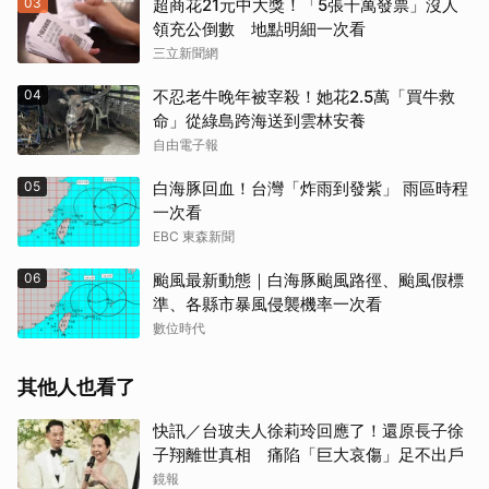
03
超商花21元中大獎！「5張千萬發票」沒人
領充公倒數 地點明細一次看
三立新聞網
04
不忍老牛晚年被宰殺！她花2.5萬「買牛救
命」從綠島跨海送到雲林安養
自由電子報
05
白海豚回血！台灣「炸雨到發紫」 雨區時程
一次看
EBC 東森新聞
06
颱風最新動態｜白海豚颱風路徑、颱風假標
準、各縣市暴風侵襲機率一次看
數位時代
其他人也看了
快訊／台玻夫人徐莉玲回應了！還原長子徐
子翔離世真相 痛陷「巨大哀傷」足不出戶
鏡報