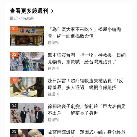
查看更多鏡週刊
最近1小時結果
01
「為什麼大家不來吃？」松屋小編拋
問 網一面倒揭致命傷
鏡週刊
02
熊本強震台灣「捐一物」神救援 日網
見物資、捐款喊：給台灣統治算了
鏡週刊
03
赴日踩雷！超商結帳遭失禮店員「1反
應羞辱」多人遇過 網揭自保絕招
鏡週刊
04
徐莉玲喪子劇變／徐莉玲「巨大哀傷足
不出戶」 解密長子身世
鏡週刊
05
故宮南院爆紅「迷因式小編」身分終於