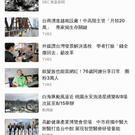
EBC 東森新聞
台商湧進越南設廠！中高階主管「月領20
萬」 專家揭生存關鍵
TVBS
外媒讚台灣發票解決逃稅 學者打臉「錢全
撒回去」籲改革
TVBS
銀髮族也能當網紅！76歲阿嬤分享日常 圈
粉3萬人
TVBS
白海豚颱風逼近 桃園永安漁港星繽樂8/8場
次延至8/15舉辦
觀傳媒
高齡健康產業博覽會登場 中市府攜中醫大
附醫打造台中館 展現智慧醫療研發量能