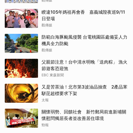
觀傳媒
睽違105年媽祖再會香 嘉義城隍夜巡9/11
日登場
觀傳媒
防範白海豚颱風侵襲 台電桃園區處備妥人力
機具全力防颱
觀傳媒
父親節注意！台中清水明晚「送肉粽」 漁火
節遊客恐迎煞
EBC 東森新聞
又是苦茶油！北市第3波油品抽查 2產品苯
駢芘超標要求下架
太報
關懷弱勢、回饋社會 新竹郵局前進新埔關
懷慰問獨居長者並改善居住環境
勁報