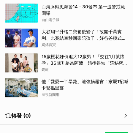
白海豚颱風海警14：30發布 第一波警戒範
圍曝
自由電子報
大谷翔平升格二寶爸後變了！改開千萬賓
利、比賽結束秒回家陪孩子，好爸爸模式全
開
媽媽寶寶
15歲櫻花妹倒追大12歲男！「交往1月就懷
孕」36歲升格當阿嬤 婚後得知「這秘密」
傻眼了
鏡報
他「愛愛一半暴斃」遭強摘器官！家屬1招喊
卡驚揭黑幕
民視新聞網
轉發 (0)