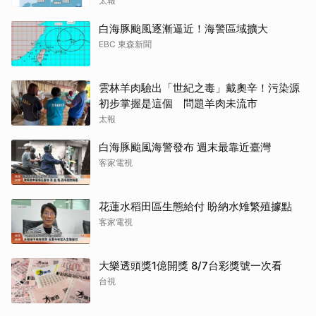
太報
白海豚颱風逐漸逼近！海警區域擴大
EBC 東森新聞
雲林羊肉驗出「世紀之毒」戴奧辛！污染源
初步掌握是這個 問題羊肉未流市
太報
白海豚颱風海警發布 週末最靠近臺灣
客家電視
花蓮水稻田區生態給付 盼納水雉繁殖據點
客家電視
大樂透頭獎1億開獎 8/7台彩獎號一次看
台視