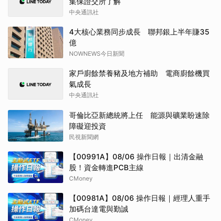
集保證交所了解
中央通訊社
4大核心業務同步成長 聯邦銀上半年賺35
億
NOWNEWS今日新聞
家戶廚餘禁養豬及地方補助 電商廚餘機買
氣成長
中央通訊社
哥倫比亞新總統將上任 能源與礦業盼速除
障礙迎投資
民視新聞網
【00991A】08/06 操作日報｜出清金融
股！資金轉進PCB主線
CMoney
【00981A】08/06 操作日報｜經理人重手
加碼台達電與勤誠
CMoney