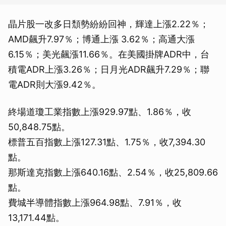
晶片股一改多日頹勢紛紛回神，輝達上漲2.22％；
AMD飆升7.97％；博通上漲 3.62％；高通大漲
6.15％；美光飆漲11.66％。在美國掛牌ADR中，台
積電ADR上漲3.26％；日月光ADR飆升7.29％；聯
電ADR則大漲9.42％。
終場道瓊工業指數上漲929.97點、1.86％，收
50,848.75點。
標普五百指數上漲127.31點、1.75％，收7,394.30
點。
那斯達克指數上漲640.16點、2.54％，收25,809.66
點。
費城半導體指數上漲964.98點、7.91％，收
13,171.44點。