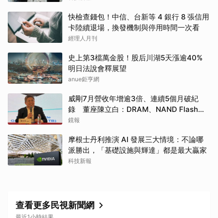
快檢查錢包！中信、台新等 4 銀行 8 張信用
卡陸續退場，換發機制與停用時間一次看
經理人月刊
取消
史上第3檔萬金股！股后川湖5天漲逾40%
明日法說會釋展望
anue鉅亨網
威剛7月營收年增逾3倍、連續5個月破紀
錄 董座陳立白：DRAM、NAND Flash還
在漲
鏡報
摩根士丹利推演 AI 發展三大情境：不論哪
派勝出，「基礎設施與輝達」都是最大贏家
科技新報
查看更多民視新聞網
最近1小時結果