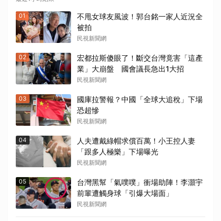
01
不甩女球友風波！郭台銘一家人近況全
被拍
民視新聞網
02
宏都拉斯傻眼了！斷交台灣竟害「這產
業」大崩盤 國會議長急出1大招
民視新聞網
03
國庫拉警報？中國「全球大追稅」下場
恐超慘
民視新聞網
04
人夫遭戴綠帽求償百萬！小王控人妻
「跟多人極樂」下場曝光
民視新聞網
05
台灣黑幫「氣噗噗」衝場助陣！李灝宇
前輩遭觸身球「引爆大場面」
民視新聞網