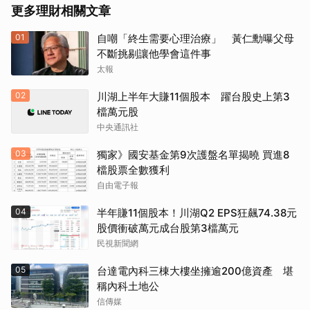
更多理財相關文章
01
自嘲「終生需要心理治療」 黃仁勳曝父母
不斷挑剔讓他學會這件事
太報
02
川湖上半年大賺11個股本 躍台股史上第3
檔萬元股
中央通訊社
03
獨家》國安基金第9次護盤名單揭曉 買進8
檔股票全數獲利
自由電子報
04
半年賺11個股本！川湖Q2 EPS狂飆74.38元
股價衝破萬元成台股第3檔萬元
民視新聞網
05
台達電內科三棟大樓坐擁逾200億資產 堪
稱內科土地公
信傳媒