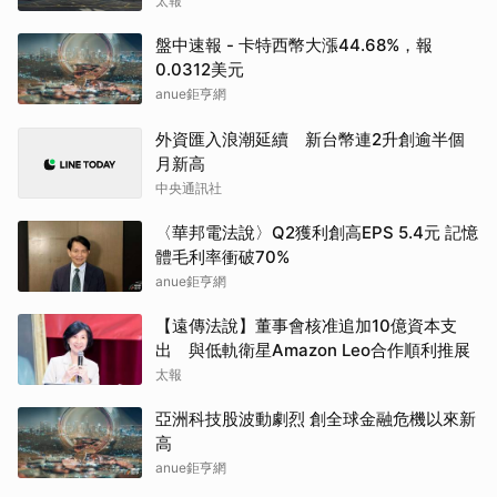
太報
盤中速報 - 卡特西幣大漲44.68%，報
0.0312美元
anue鉅亨網
外資匯入浪潮延續 新台幣連2升創逾半個
月新高
中央通訊社
〈華邦電法說〉Q2獲利創高EPS 5.4元 記憶
體毛利率衝破70%
anue鉅亨網
【遠傳法說】董事會核准追加10億資本支
出 與低軌衛星Amazon Leo合作順利推展
太報
亞洲科技股波動劇烈 創全球金融危機以來新
高
anue鉅亨網