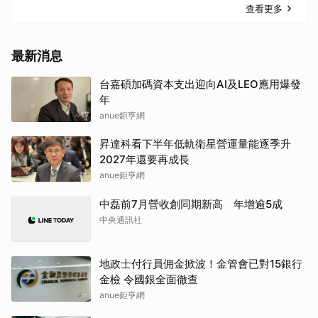
查看更多
最新消息
台嘉碩加碼資本支出迎向AI及LEO應用爆發
年
anue鉅亨網
昇達科看下半年低軌衛星營運量能逐季升
2027年還要再成長
anue鉅亨網
中磊前7月營收創同期新高 年增逾5成
中央通訊社
地政士付行員佣金掀波！金管會已對15銀行
金檢 令國銀全面徹查
anue鉅亨網