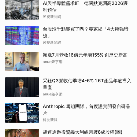
AI與半導體需求旺 德國默克調高2026獲
利預估
民視新聞網
台股漲千點能買了嗎？專家揭「4大轉強暗
號」
民視新聞網
穎崴7月營收16億元年增155% 創歷史新高
anue鉅亨網
采鈺Q3營收估季增4-6% 1.6T產品年底導入
量產
anue鉅亨網
Anthropic 籌組團隊，首度證實開發自研晶
片
科技新報
胡連通過投資義大利線束廠8成股權(圖)