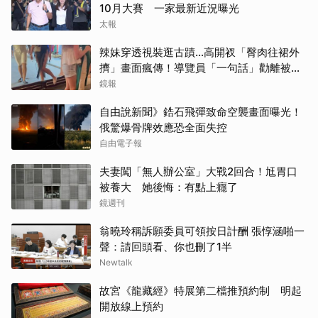
10月大賽 一家最新近況曝光
太報
辣妹穿透視裝逛古蹟…高開衩「臀肉往裙外
擠」畫面瘋傳！導覽員「一句話」勸離被狂
讚
鏡報
自由說新聞》鋯石飛彈致命空襲畫面曝光！
俄驚爆骨牌效應恐全面失控
自由電子報
夫妻闖「無人辦公室」大戰2回合！尪胃口
被養大 她後悔：有點上癮了
鏡週刊
翁曉玲稱訴願委員可領按日計酬 張惇涵啪一
聲：請回頭看、你也刪了1半
Newtalk
故宮《龍藏經》特展第二檔推預約制 明起
開放線上預約