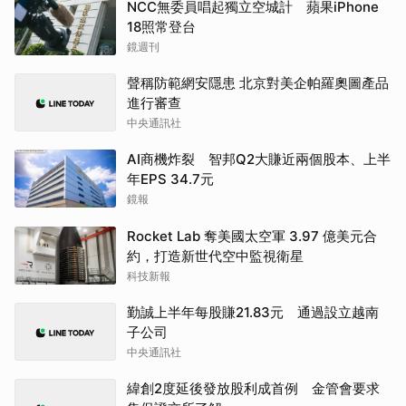
NCC無委員唱起獨立空城計 蘋果iPhone
18照常登台
鏡週刊
聲稱防範網安隱患 北京對美企帕羅奧圖產品
進行審查
中央通訊社
AI商機炸裂 智邦Q2大賺近兩個股本、上半
年EPS 34.7元
鏡報
Rocket Lab 奪美國太空軍 3.97 億美元合
約，打造新世代空中監視衛星
科技新報
勤誠上半年每股賺21.83元 通過設立越南
子公司
中央通訊社
緯創2度延後發放股利成首例 金管會要求