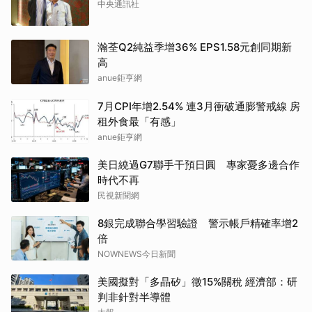
中央通訊社
瀚荃Q2純益季增36% EPS1.58元創同期新
高
anue鉅亨網
7月CPI年增2.54% 連3月衝破通膨警戒線 房
租外食最「有感」
anue鉅亨網
美日繞過G7聯手干預日圓 專家憂多邊合作
時代不再
民視新聞網
8銀完成聯合學習驗證 警示帳戶精確率增2
倍
NOWNEWS今日新聞
美國擬對「多晶矽」徵15%關稅 經濟部：研
判非針對半導體