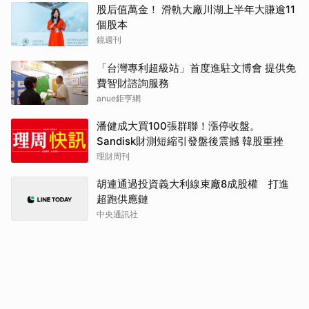
股后值萬金！ 滑軌大廠川湖上半年大賺逾11
個股本
鏡週刊
「台灣專利超級站」首度進駐文博會 提供免
費智財諮詢服務
anue鉅亨網
潘健成大買100張群聯！漲停收盤。
Sandisk財測短縮引發盤後震撼 韓股重挫
理財周刊
胡連通過投資義大利線束廠8成股權 打進
超跑供應鏈
中央通訊社