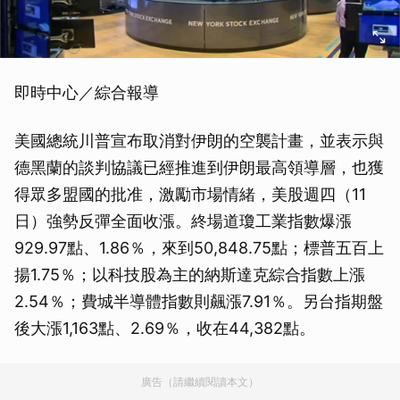
即時中心／綜合報導
美國總統川普宣布取消對伊朗的空襲計畫，並表示與
德黑蘭的談判協議已經推進到伊朗最高領導層，也獲
得眾多盟國的批准，激勵市場情緒，美股週四（11
日）強勢反彈全面收漲。終場道瓊工業指數爆漲
929.97點、1.86％，來到50,848.75點；標普五百上
揚1.75％；以科技股為主的納斯達克綜合指數上漲
2.54％；費城半導體指數則飆漲7.91％。另台指期盤
後大漲1,163點、2.69％，收在44,382點。
廣告（請繼續閱讀本文）