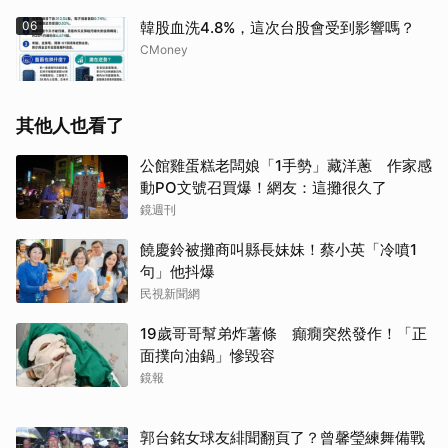
06
韓股血洗4.8%，這次台股會受到影響嗎？
CMoney
其他人也看了
公館雞蛋糕老闆娘「1手勢」藏洋蔥 作家感
動PO文號召買爆！網友：這攤很久了
鏡週刊
饒慶鈴被攤商叫縣長妹妹！蔡小英「冷噴1
句」他抖爆
民視新聞網
19歲哥哥幫弟炸薯條 癲癇突然發作！「正
面撲向油鍋」慘毀容
鏡報
郭台銘女球友緋聞翻頁了？曾馨瑩練舞備戰