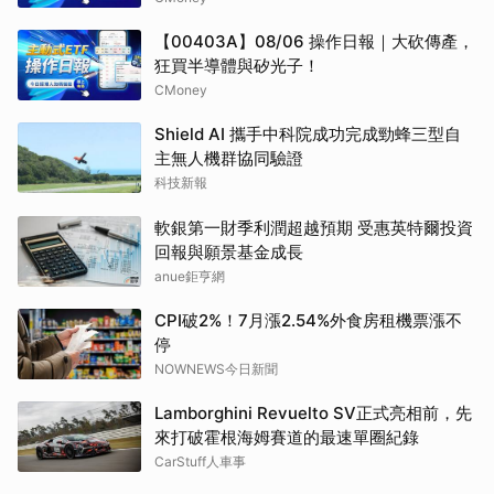
【00403A】08/06 操作日報｜大砍傳產，
狂買半導體與矽光子！
CMoney
Shield AI 攜手中科院成功完成勁蜂三型自
主無人機群協同驗證
科技新報
軟銀第一財季利潤超越預期 受惠英特爾投資
回報與願景基金成長
anue鉅亨網
CPI破2%！7月漲2.54%外食房租機票漲不
停
NOWNEWS今日新聞
Lamborghini Revuelto SV正式亮相前，先
來打破霍根海姆賽道的最速單圈紀錄
CarStuff人車事