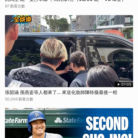
97 觀看次數
01:05
張韶涵 孫燕姿等人都來了... 來送化妝師陳聆薇最後一程
50,006 觀看次數