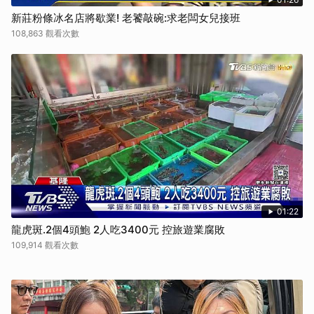
新莊粉條冰名店將歇業! 老饕敲碗:求老闆女兒接班
108,863 觀看次數
01:22
龍虎斑.2個4頭鮑 2人吃3400元 控旅遊業腐敗
109,914 觀看次數