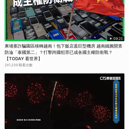
09:25
柬埔寨詐騙園區移轉越南！包下飯店蓋巨型機房 越南鐵腕開查
防淪「泰國第二」？打擊跨國犯罪已成各國主權防衛戰？
【TODAY 看世界】
241,339 觀看次數