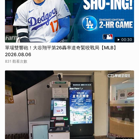
00:30
單場雙響砲！大谷翔平第26轟率道奇緊咬戰局【MLB】
2026.08.06
831 觀看次數