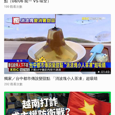
點（08/06 統一 VS 味全）
199 觀看次數
01:49
獨家／台中都市傳說變甜點 「消波塊小人茶凍」超吸睛
292 觀看次數