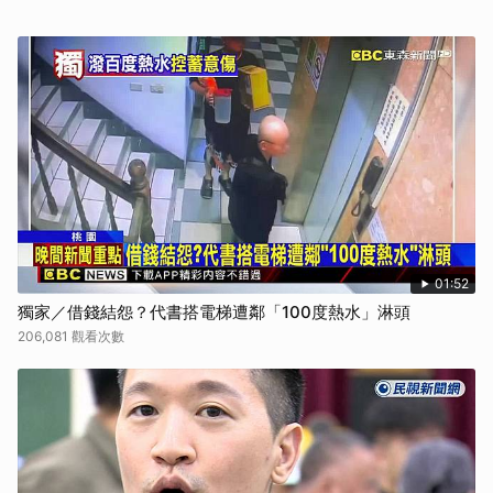
01:52
獨家／借錢結怨？代書搭電梯遭鄰「100度熱水」淋頭
206,081 觀看次數