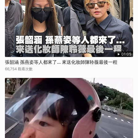
01:05
張韶涵 孫燕姿等人都來了... 來送化妝師陳聆薇最後一程
66,754 觀看次數