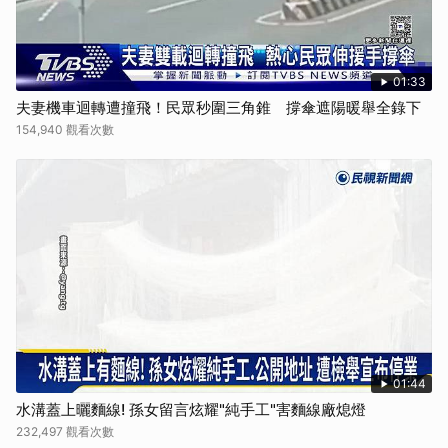
01:33
夫妻機車迴轉遭撞飛！民眾秒圍三角錐 撐傘遮陽暖舉全錄下
154,940 觀看次數
01:44
水溝蓋上曬麵線! 孫女留言炫耀"純手工"害麵線廠熄燈
232,497 觀看次數