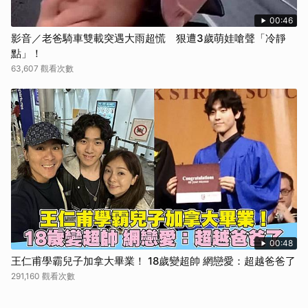
00:46
影音／老爸騎車雙載突遇大雨超慌 狠遭3歲萌娃嗆聲「冷靜
點」！
63,607 觀看次數
00:48
王仁甫學霸兒子加拿大畢業！ 18歲變超帥 網戀愛：超越爸爸了
291,160 觀看次數