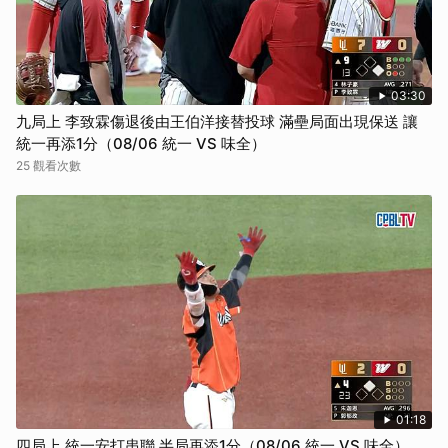
03:30
九局上 李致霖傷退後由王伯洋接替投球 滿壘局面出現保送 讓
統一再添1分（08/06 統一 VS 味全）
25 觀看次數
01:18
四局上 統一安打串聯 半局再添1分（08/06 統一 VS 味全）