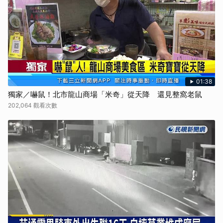
01:38
獨家／嚇鼠！北市龍山商場「米奇」從天降 還見整窩老鼠
202,064 觀看次數