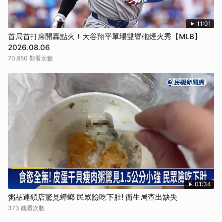
11:01
首局首打席開轟點火！大谷翔平單場雙響砲煙火秀【MLB】
2026.08.06
70,950 觀看次數
01:34
粥品連鎖店驚見蟑螂 民眾險吃下肚! 衛生局查出缺失
373 觀看次數