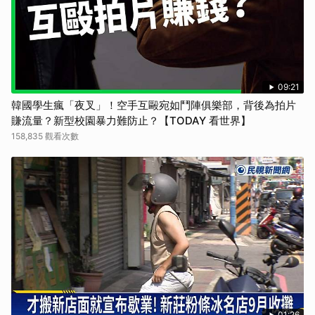
09:21
韓國學生瘋「夜叉」！空手互毆宛如鬥陣俱樂部，背後為拍片
賺流量？新型校園暴力難防止？【TODAY 看世界】
158,835 觀看次數
01:26