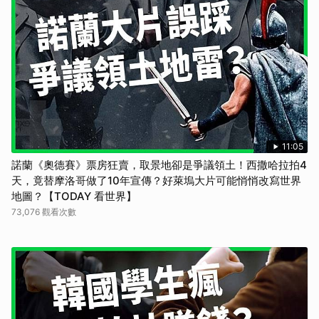
11:05
諾蘭《奧德賽》票房狂賣，取景地卻是爭議領土！西撒哈拉拍4
天，竟替摩洛哥做了10年宣傳？好萊塢大片可能悄悄改寫世界
地圖？【TODAY 看世界】
73,076 觀看次數