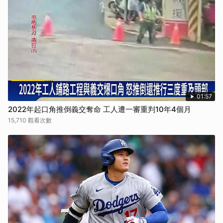
取消
01:57
2022年起口角推倒義交奪命 工人遭一審重判10年4個月
15,710 觀看次數