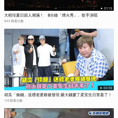
01:13
大稻埕夏日節人潮滿！ 8分鐘「煙火秀」、歌手演唱
644 觀看次數
00:59
胡瓜「偷錢」送禮老婆糗被發現 砸大錢慶丁柔安生日害羞了！
116 觀看次數