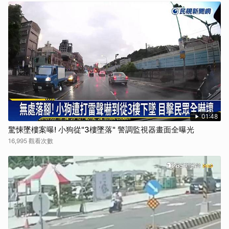
01:48
驚悚墜樓案曝! 小狗從"3樓墜落" 警調監視器畫面全曝光
16,995 觀看次數