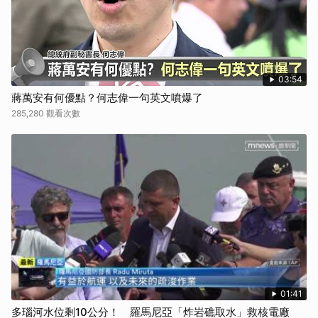
03:54
蔣萬安有何優點？何志偉一句英文噴爆了
285,280 觀看次數
01:41
多瑙河水位剩10公分！ 羅馬尼亞「炸岩礁取水」救核電廠