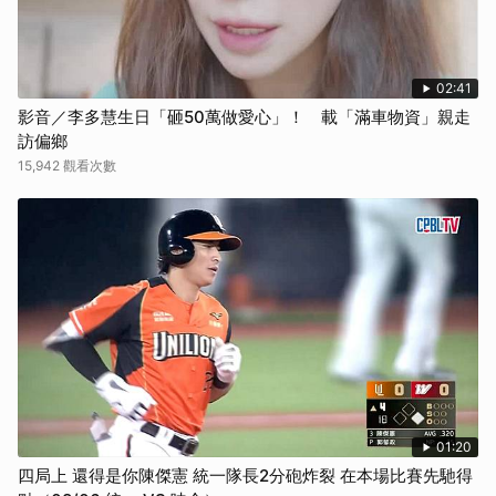
02:41
影音／李多慧生日「砸50萬做愛心」！ 載「滿車物資」親走
訪偏鄉
15,942 觀看次數
01:20
四局上 還得是你陳傑憲 統一隊長2分砲炸裂 在本場比賽先馳得