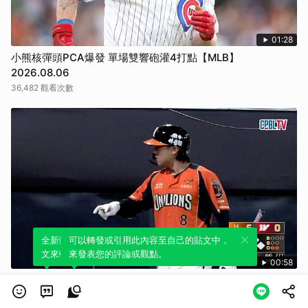
01:28
小熊核彈頭PCA爆發 單場雙響砲灌4打點【MLB】
2026.08.06
36,482 觀看次數
全新體驗！一鍵引用此內容，透過發布貼
可以轉發或引用此內容至自己的貼文中，
文來輕鬆表達個人立場。
來發表您的評論或觀點。
00:58
七局上 潘傑楷把握得點圈的打擊機會 幫助統一再下一城
（08/06 統一 VS 味全）