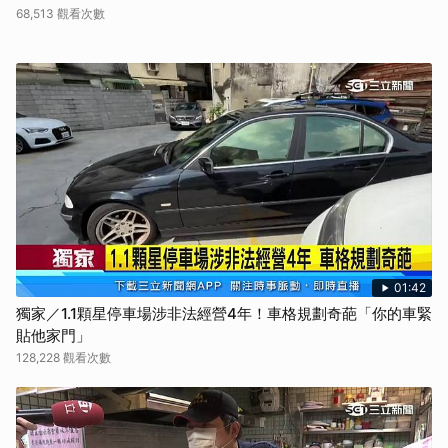
68,513 觀看次數
01:42
獨家／1.1顆星停車場涉非法經營4年！車格規劃奇葩「你的車緊
貼他家門」
128,228 觀看次數