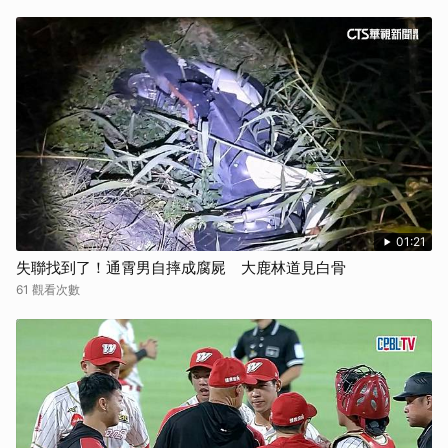
01:21
失聯找到了！通霄男自摔成腐屍 大鹿林道見白骨
61 觀看次數