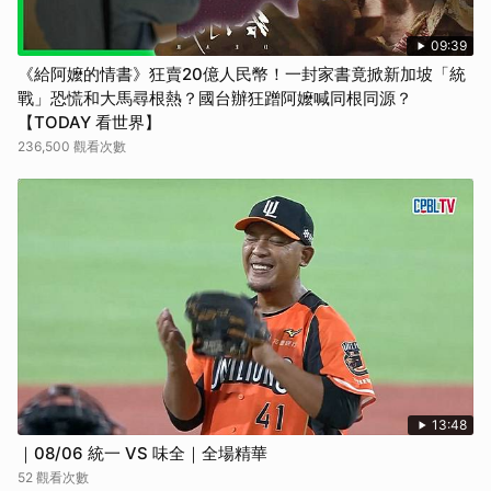
09:39
《給阿嬤的情書》狂賣20億人民幣！一封家書竟掀新加坡「統
戰」恐慌和大馬尋根熱？國台辦狂蹭阿嬤喊同根同源？
【TODAY 看世界】
236,500 觀看次數
13:48
｜08/06 統一 VS 味全｜全場精華
52 觀看次數