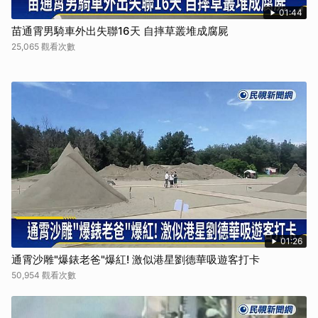
01:44
苗通霄男騎車外出失聯16天 自摔草叢堆成腐屍
25,065 觀看次數
01:26
通霄沙雕"爆錶老爸"爆紅! 激似港星劉德華吸遊客打卡
50,954 觀看次數