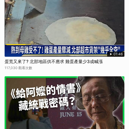
01:46
蛋荒又來了? 北部地區供不應求 雞蛋產量少3成喊漲
117,030 觀看次數