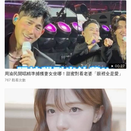
00:27
周渝民開唱精準捕獲妻女坐哪！甜蜜對看老婆「眼裡全是愛」
767 觀看次數