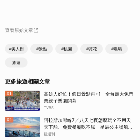
查看原始文章
#美人樹
#景點
#桃園
#賞花
#農場
旅遊
更多旅遊相關文章
01
高雄人好忙！假日景點再+1 全台最大免門
票親子樂園開幕
TVBS
02
阿拉斯加郵輪7／八天七夜怎麼玩？不用天
天下船、免費餐廳吃不膩 星辰公主號船上
一日生活公開
鏡週刊