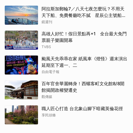
阿拉斯加郵輪7／八天七夜怎麼玩？不用天
天下船、免費餐廳吃不膩 星辰公主號船上
一日生活公開
鏡週刊
高雄人好忙！假日景點再+1 全台最大免門
票親子樂園開幕
TVBS
颱風天先乖乖在家 紙風車《燈怪》週末演出
延期至下週一、二
自由電子報
百年官舍華麗轉身！西螺客町文化館8/8開
館揭開政權變遷史
觀傳媒
職人匠心打造 台北象山腳下暗藏英倫花徑
享民頭條