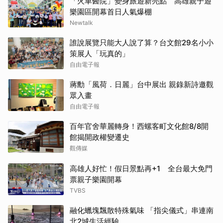
「火車醫院」變身旅遊新亮點 高雄親子遊
樂園區開幕首日人氣爆棚
Newtalk
誰說展覽只能大人說了算？台文館29名小小
策展人「玩真的」
自由電子報
蔣勳「風荷．日麗」台中展出 親錄新詩邀觀
眾入畫
自由電子報
百年官舍華麗轉身！西螺客町文化館8/8開
館揭開政權變遷史
觀傳媒
高雄人好忙！假日景點再+1 全台最大免門
票親子樂園開幕
TVBS
融化蠟塊飄散特殊氣味 「指尖儀式」串連南
北2城生活經驗