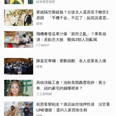
緯來體育新聞
婆媳隔空撕破臉？台玻夫人還原長子離世2
原因 「手機千金」不忍了：如其說還需要
離開嗎？
鏡報
飛機餐發這果汁爆「廁所之亂」？乘客崩
潰：差點丟大臉 醫揭3類人別亂喝
CTWANT
陳嘉宏專欄：要刪就刪 各人造業各人擔
鏡報
再槓演藝工會！池秋美開轟曹雨婷：賓士
車、紐約豪宅的錢哪裡來？
三立新聞網
前恩客變砲友？酒店妹控強押性侵 法官看
LINE傻眼：還叫人家買衛生棉
鏡報