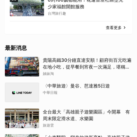
少家福館開館服務
台灣旅行趣
查看更多
最新消息
貴陽高鐵30分鐘直達安順！顧府街百元吃遍
在地小吃，從早餐到宵夜一次滿足，堪稱貴
州「小吃王國」
姊妹淘
〈中華旅遊〉曼谷、芭達雅5日遊
中華日報
全台最大「高雄親子遊樂園區」今開幕 有
周末限定滑水道、水樂園
旅遊雲