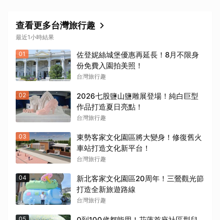
查看更多台灣旅行趣
最近1小時結果
01
佐登妮絲城堡優惠再延長！8月不限身
份免費入園拍美照！
台灣旅行趣
02
2026七股鹽山鹽雕展登場！純白巨型
作品打造夏日亮點！
台灣旅行趣
03
東勢客家文化園區將大變身！修復舊火
車站打造文化新平台！
台灣旅行趣
04
新北客家文化園區20周年！三鶯觀光節
打造全新旅遊路線
台灣旅行趣
05
0到100歲都能用！花蓮首座社區型兒