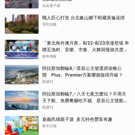
自由電子報
職人匠心打造 台北象山腳下暗藏英倫花徑
享民頭條
「東北角外澳月夜」8/22-8/23浪漫登場 串
聯五漁村、音樂、市集、火舞與慢旅共度夏
夜
旅奇傳媒
阿拉斯加郵輪8／星辰公主號選房攻略公
開 Plus、Premier方案哪個值得升級？
鏡週刊
阿拉斯加郵輪7／八天七夜怎麼玩？不用天
天下船、免費餐廳吃不膩 星辰公主號船上
一日生活公開
鏡週刊
嘉義民雄親子遊 多元特色豐富有趣
青年日報