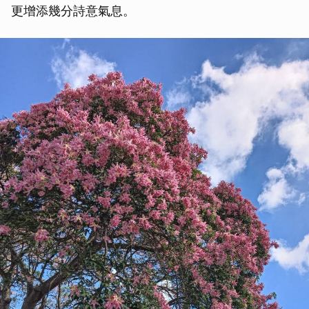
更增添幾分詩意氣息。