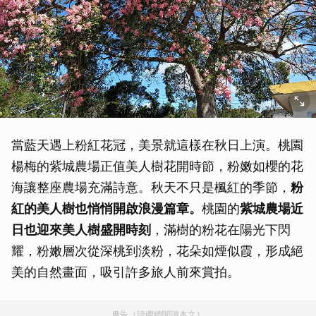
當藍天遇上粉紅花冠，美景就這樣在秋日上演。桃園
楊梅的紫城農場正值美人樹花開時節，粉嫩如櫻的花
海讓整座農場充滿詩意。秋天不只是楓紅的季節，
粉
紅的美人樹也悄悄開啟浪漫篇章。
桃園的
紫城農場近
日也迎來美人樹盛開時刻
，滿樹的粉花在陽光下閃
耀，粉嫩層次從深桃到淡粉，花朵如煙似霞，形成絕
美的自然畫面，吸引許多旅人前來賞拍。
廣告（請繼續閱讀本文）