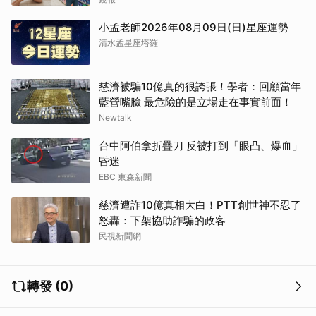
小孟老師2026年08月09日(日)星座運勢
清水孟星座塔羅
慈濟被騙10億真的很誇張！學者：回顧當年
藍營嘴臉 最危險的是立場走在事實前面！
Newtalk
台中阿伯拿折疊刀 反被打到「眼凸、爆血」
昏迷
EBC 東森新聞
慈濟遭詐10億真相大白！PTT創世神不忍了
怒轟：下架協助詐騙的政客
民視新聞網
轉發 (0)