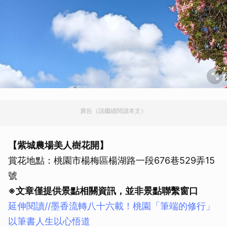
廣告（請繼續閱讀本文）
【紫城農場美人樹花開】
賞花地點：桃園市楊梅區楊湖路一段676巷529弄15
號
※文章僅提供景點相關資訊，並非景點聯繫窗口
延伸閱讀//墨香流轉八十六載！桃園「筆端的修行」
以筆書人生以心悟道