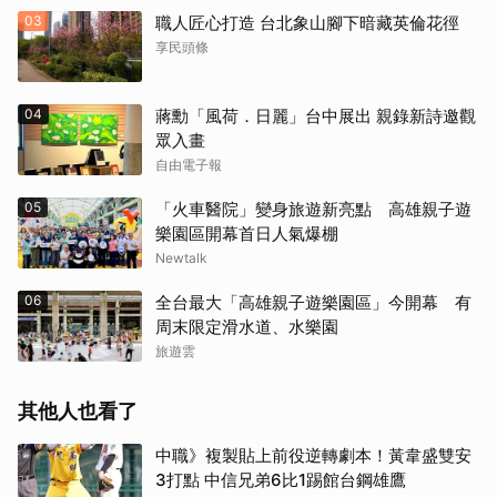
03
職人匠心打造 台北象山腳下暗藏英倫花徑
享民頭條
04
蔣勳「風荷．日麗」台中展出 親錄新詩邀觀
眾入畫
自由電子報
05
「火車醫院」變身旅遊新亮點 高雄親子遊
樂園區開幕首日人氣爆棚
Newtalk
06
全台最大「高雄親子遊樂園區」今開幕 有
周末限定滑水道、水樂園
旅遊雲
其他人也看了
中職》複製貼上前役逆轉劇本！黃韋盛雙安
3打點 中信兄弟6比1踢館台鋼雄鷹