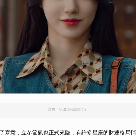
廣告（請繼續閱讀本文）
了寒意，立冬節氣也正式來臨，有許多星座的財運格局悄