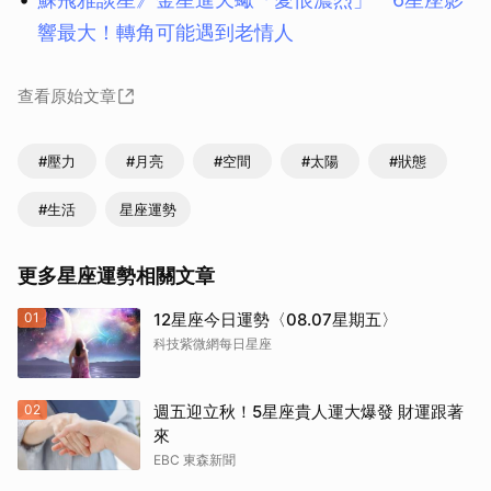
響最大！轉角可能遇到老情人
查看原始文章
#壓力
#月亮
#空間
#太陽
#狀態
#生活
星座運勢
更多星座運勢相關文章
01
12星座今日運勢〈08.07星期五〉
科技紫微網每日星座
02
週五迎立秋！5星座貴人運大爆發 財運跟著
來
EBC 東森新聞