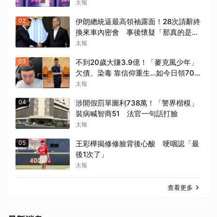
太報
02
伊朗總統逼最高領袖露面！28次請辭終
換來車內密會 事後懷疑「那真的是他
嗎?」
太報
03
不到20歲大賺3.9億！「麥克風少年」
欠債、染毒 靠信仰重生...如今日領700
元過活
太報
04
涉開假罰單圖利738萬！「警界楷模」
裝病喊智商51 法官一句話打臉
太報
05
王彩樺揭修修臉背後心酸 哽咽認「最
後1次了」
太報
查看更多