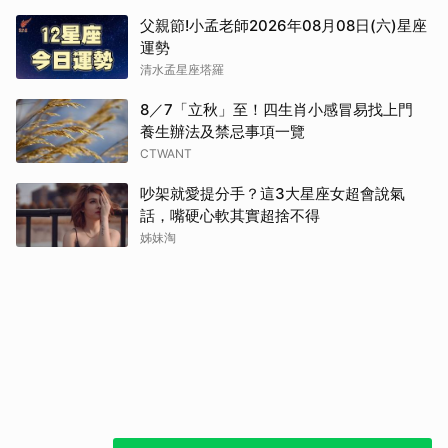
父親節!小孟老師2026年08月08日(六)星座
運勢
清水孟星座塔羅
8／7「立秋」至！四生肖小感冒易找上門
養生辦法及禁忌事項一覽
CTWANT
吵架就愛提分手？這3大星座女超會說氣
話，嘴硬心軟其實超捨不得
姊妹淘