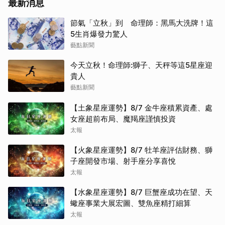
最新消息
節氣「立秋」到 命理師：黑馬大洗牌！這
5生肖爆發力驚人
藝點新聞
今天立秋！命理師:獅子、天秤等這5星座迎
貴人
藝點新聞
【土象星座運勢】8/7 金牛座積累資產、處
女座超前布局、魔羯座謹慎投資
太報
【火象星座運勢】8/7 牡羊座評估財務、獅
子座開發市場、射手座分享喜悅
太報
【水象星座運勢】8/7 巨蟹座成功在望、天
蠍座事業大展宏圖、雙魚座精打細算
太報