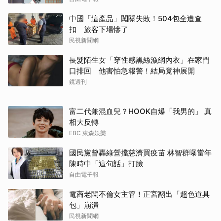
中國「這產品」闖關失敗！504包全遭查
扣 旅客下場慘了
民視新聞網
長髮陌生女「穿性感黑絲漁網內衣」在家門
口排回 他害怕急報警！結局竟神展開
鏡週刊
富二代兼混血兒？HOOK自爆「我男的」 真
相大反轉
EBC 東森娛樂
國民黨曾轟綠營擋慈濟買疫苗 林智群曝當年
陳時中「這句話」打臉
自由電子報
電商老闆不倫女主管！正宮翻出「超色道具
包」崩潰
民視新聞網