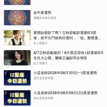
金牛座運勢
靈機文化每日星座
要開始發財了嗎？立秋節氣財運最旺5星
座，射手出門就有好運到，「他」整體運勢
將走上坡
女人我最大
8/7立秋節氣報到！8大禁忌習俗+財運最旺5
生肖大公開，屬豬正偏財同步增長
女人我最大
小孟老師2026年08月10日(一)星座運勢
清水孟星座塔羅
小孟老師2026年08月09日(日)星座運勢
清水孟星座塔羅