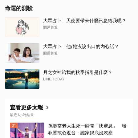
命運的測驗
大眾占卜｜天使要帶來什麼訊息給我呢？
開運算算
大眾占卜｜他/她沒說出口的內心話？
開運算算
月之女神給我的秋季指引是什麼？
LINE TODAY
查看更多太報
最近1小時結果
01
孫鵬當老大生死一瞬間「快窒息」 曝
狄鶯散心返台：誰家鍋底沒灰塵