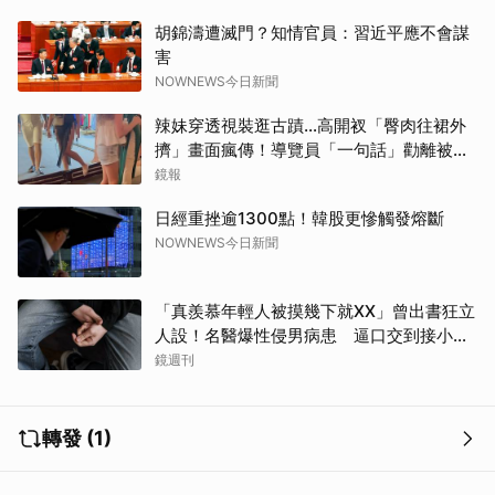
胡錦濤遭滅門？知情官員：習近平應不會謀
害
NOWNEWS今日新聞
辣妹穿透視裝逛古蹟…高開衩「臀肉往裙外
擠」畫面瘋傳！導覽員「一句話」勸離被狂
讚
鏡報
日經重挫逾1300點！韓股更慘觸發熔斷
NOWNEWS今日新聞
「真羨慕年輕人被摸幾下就XX」曾出書狂立
人設！名醫爆性侵男病患 逼口交到接小孩
鬧鐘響才停
鏡週刊
轉發 (1)