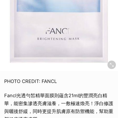
PHOTO CREDIT: FANCL
Fancl光透勻皙精華面膜則蘊含21ml的豐潤亮白精
華，能密集滲透亮膚滋養，一敷極速煥亮！淨白修護
與曬後舒緩，同時更提升肌膚原有防禦機能，幫助重