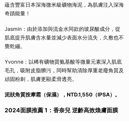
蘊含豐富日本深海微米級礦物海泥，為肌膚注入深海
奇蹟能量！
Jasmin：由於添加與流金水同款的玻尿酸成分，從
肌底提升肌膚含水量並減少表面水分流失，久敷也不
覺乾繃。
Yvonne：以稀有礦物質氨基酸等微量元素深入肌底
毛孔，吸附皮脂髒污，同時幫助清除厚重老廢角質及
頑固粉刺，肌膚更顯柔滑透亮。
泥狀角質按摩霜（保濕），NTD.1,550（IPSA）。
2024面膜推薦 1：香奈兒 逆齡高效煥膚面膜