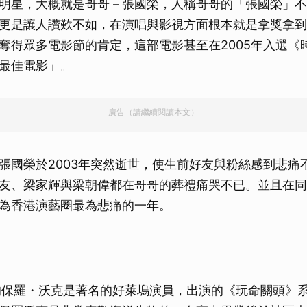
明星，大概就是哥哥－張國榮，人稱哥哥的「張國榮」不
更是讓人讚歎不如，在演唱與影視方面根本就是拿獎拿到手
奪得眾多電影節的肯定，這部電影甚至在2005年入選《
最佳電影」。
廣告（請繼續閱讀本文）
張國榮於2003年突然逝世，使生前好友與粉絲感到悲痛
友、梁家輝與梁朝偉都在哥哥的葬禮痛哭不已。並且在同
為香港演藝圈最為悲痛的一年。
年的保羅・沃克是著名的好萊塢演員，出演的《玩命關頭》