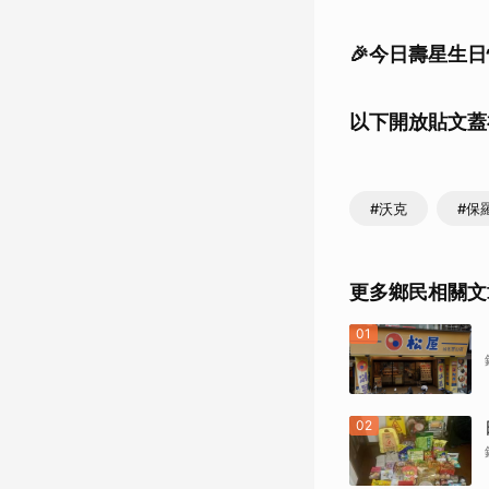
🎉今日壽星生
以下開放貼文蓋祝福
#沃克
#保
更多鄉民相關文
01
02