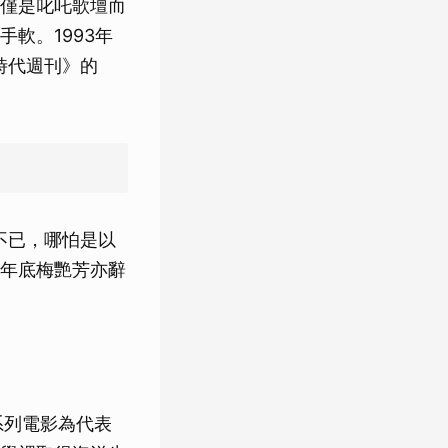
僅是叱吒歌壇而
軟。1993年
時代週刊》的
不已，哪怕是以
年底梅艷芳亦辭
系列電影為代表