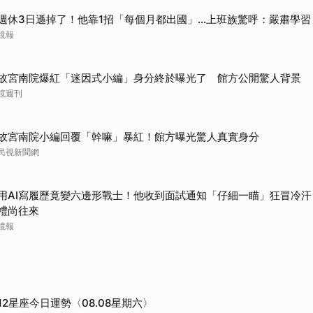
週休3日遜掉了！他靠1招「每個月都出國」...上班族驚呼：嚴肅學習
鏡報
故宮南院爆紅「迷因式小編」身分終於曝光了 館方公開驚人背景
鏡週刊
故宮南院小編回覆「幹嘛」暴紅！館方曝光驚人真實身分
民視新聞網
用AI寫履歷竟變六邊形戰士！他收到面試通知「仔細一瞄」狂冒冷
禮尚往來
鏡報
12星座今日運勢〈08.08星期六〉