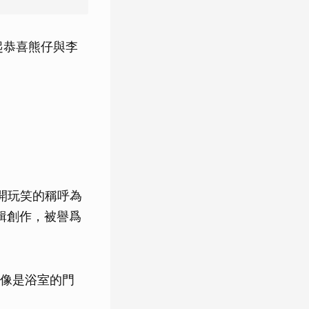
起恭喜熊仔與李
被開玩笑的稱呼為
專輯創作，被譽爲
像是浴室的門