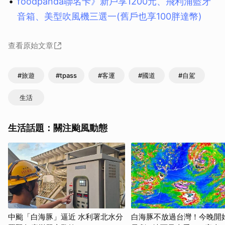
foodpanda聯名卡》新戶享1200元、飛利浦藍牙
音箱、美型吹風機三選一(舊戶也享100胖達幣)
查看原始文章
#旅遊
#tpass
#客運
#國道
#自駕
生活
生活話題：關注颱風動態
中颱「白海豚」逼近 水利署北水分
白海豚不放過台灣！今晚開