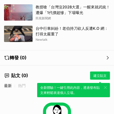
取消
教授嗆「台灣沒2028大選」一醒來就武統！
遭爆「1代價超慘」下場曝光
民視新聞網
台中行車糾紛！老伯持刀砍人反遭K.O 網：
打得太嚴重了
Newtalk
轉發 (0)
貼文 (0)
建立貼文
最新
熱門
全新體驗！一鍵引用此內容，透過發布貼
文來輕鬆表達個人立場。