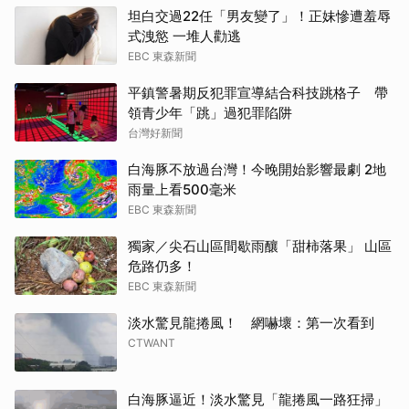
坦白交過22任「男友變了」！正妹慘遭羞辱
式洩慾 一堆人勸逃
EBC 東森新聞
平鎮警暑期反犯罪宣導結合科技跳格子 帶
領青少年「跳」過犯罪陷阱
台灣好新聞
白海豚不放過台灣！今晚開始影響最劇 2地
雨量上看500毫米
EBC 東森新聞
獨家／尖石山區間歇雨釀「甜柿落果」 山區
危路仍多！
EBC 東森新聞
淡水驚見龍捲風！ 網嚇壞：第一次看到
CTWANT
白海豚逼近！淡水驚見「龍捲風一路狂掃」