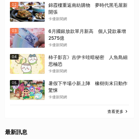
02
錦霞樓重返南紡購物 夢時代黑毛屋新
開張
卡優新聞網
03
6月國銀放款單月新高 個人貸款暴增
2575億
卡優新聞網
04
柿子影言》吉伊卡哇暗秘密 人魚島細
思極恐
卡優新聞網
05
暑假下半場小新上陣 橡樹街末日動作
驚悚
卡優新聞網
查看更多
最新訊息