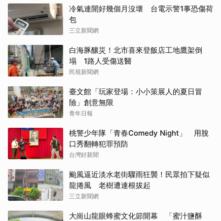
冷氣連開好幾個月沒壞 台電示警1事恐傷荷
包
三立新聞網
白海豚釀災！北市喜來登飯店工地鷹架倒
塌 1路人受傷送醫
民視新聞網
臺文館「玩家登場：小小策展人的夏日冒
險」創意無限
青年日報
桃警少年隊「青春Comedy Night」 用脫
口秀翻轉犯罪預防
台灣好新聞
颱風逼近淡水老街驟雨狂襲！民眾拍下疑似
龍捲風 老樹遭連根拔起
三立新聞網
大崗山龍眼蜂蜜文化節開幕 「蜜汁鹽酥