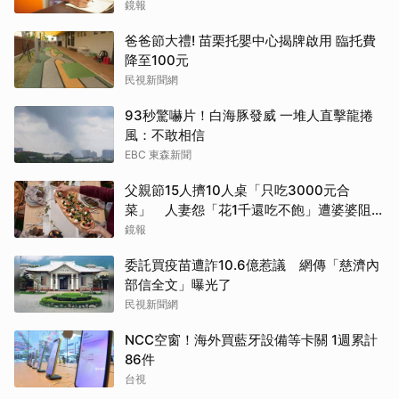
鏡報
爸爸節大禮! 苗栗托嬰中心揭牌啟用 臨托費
降至100元
民視新聞網
93秒驚嚇片！白海豚發威 一堆人直擊龍捲
風：不敢相信
EBC 東森新聞
父親節15人擠10人桌「只吃3000元合
菜」 人妻怨「花1千還吃不飽」遭婆婆阻加
菜
鏡報
委託買疫苗遭詐10.6億惹議 網傳「慈濟內
部信全文」曝光了
民視新聞網
NCC空窗！海外買藍牙設備等卡關 1週累計
86件
台視