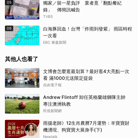
05
獨家／留一星負評 業者竟「翻點餐紀
錄」 傳簡訊喊告
TVBS
06
白海豚回血！台灣「炸雨到發紫」 雨區時程
一次看
EBC 東森新聞
其他人也看了
文博會怎麼逛最划算？最好逛4大亮點一次
看 滿1000元送限定提袋
自由電子報
Andrew Flintoff 卸任英格蘭雄獅隊主帥
專注澳洲執教
民視新聞網
雨揚老師》12生肖農曆7月運勢：羊寶寶財
機湧現、狗寶寶大展身手(下)
Newtalk