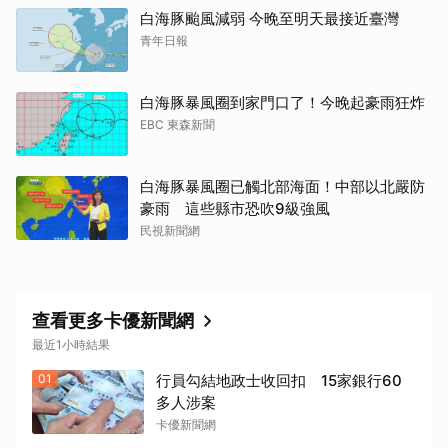
白海豚颱風減弱 今晚至明天最接近臺灣
青年日報
白海豚暴風圈到家門口了！今晚起豪雨狂炸
EBC 東森新聞
白海豚暴風圈已觸北部海面！中部以北嚴防
豪雨 這些縣市恐吹9級強風
民視新聞網
查看更多卡優新聞網
最近1小時結果
01
行員勾結地政士收回扣 15家銀行60
多人涉案
卡優新聞網