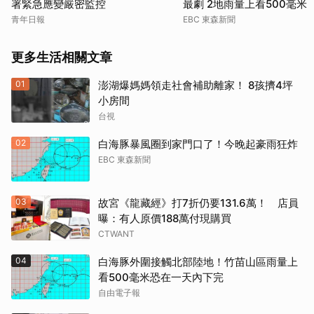
署緊急應變嚴密監控
最劇 2地雨量上看500毫米
青年日報
EBC 東森新聞
更多生活相關文章
01
澎湖爆媽媽領走社會補助離家！ 8孩擠4坪
小房間
台視
02
白海豚暴風圈到家門口了！今晚起豪雨狂炸
EBC 東森新聞
03
故宮《龍藏經》打7折仍要131.6萬！ 店員
曝：有人原價188萬付現購買
CTWANT
04
白海豚外圍接觸北部陸地！竹苗山區雨量上
看500毫米恐在一天內下完
自由電子報