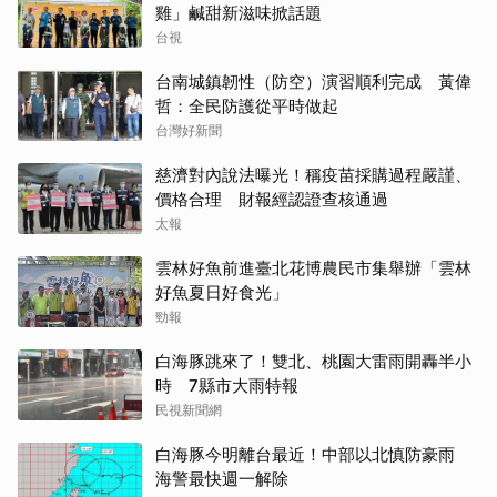
雞」鹹甜新滋味掀話題
台視
台南城鎮韌性（防空）演習順利完成 黃偉
哲：全民防護從平時做起
台灣好新聞
慈濟對內說法曝光！稱疫苗採購過程嚴謹、
價格合理 財報經認證查核通過
太報
雲林好魚前進臺北花博農民市集舉辦「雲林
好魚夏日好食光」
勁報
白海豚跳來了！雙北、桃園大雷雨開轟半小
時 7縣市大雨特報
民視新聞網
白海豚今明離台最近！中部以北慎防豪雨
海警最快週一解除