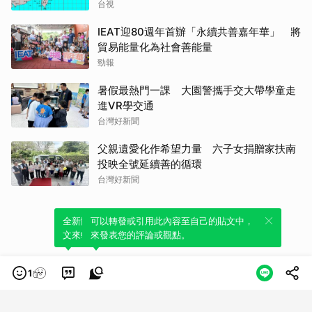
台視
IEAT迎80週年首辦「永續共善嘉年華」 將
貿易能量化為社會善能量
勁報
暑假最熱門一課 大園警攜手交大帶學童走
進VR學交通
台灣好新聞
父親遺愛化作希望力量 六子女捐贈家扶南
投映全號延續善的循環
台灣好新聞
全新體驗！一鍵引用此內容，透過發布貼
可以轉發或引用此內容至自己的貼文中，
文來輕鬆表達個人立場。
來發表您的評論或觀點。
1
類別