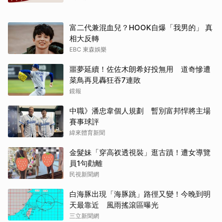
富二代兼混血兒？HOOK自爆「我男的」 真
相大反轉
EBC 東森娛樂
噩夢延續！佐佐木朗希好投無用 道奇慘遭
菜鳥再見轟狂吞7連敗
鏡報
中職》潘忠韋個人規劃 暫別富邦悍將主場
賽事球評
緯來體育新聞
金髮妹「穿高衩透視裝」逛古蹟！遭女導覽
員1句勸離
民視新聞網
白海豚出現「海豚跳」路徑又變！今晚到明
天最靠近 風雨搖滾區曝光
三立新聞網