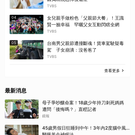
TVBS
04
女兒親手做粉色「父親節大餐」！王識
賢一臉幸福 罕曬父女互動閃瞎全網
TVBS
05
台南男父親節遭撞斷魂！貨車駕駛疑毒
駕 子女崩潰：沒爸爸了
TVBS
查看更多
最新消息
母子爭吵釀命案！18歲少年持刀刺死媽媽
遭問「後悔嗎？」直瞪記者
鏡報
45歲男假日狂睡到中午！3年內2度腦中風…
醫曝黃金補眠法