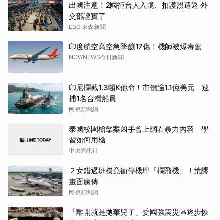
出國注意！2國拒台人入境、扣護照遣返 外
交部證實了
EBC 東森新聞
印度航空高空急墜釀17傷！機師被爆毒駕
NOWNEWS今日新聞
印尼攔截1.3噸K他命！市價逾1.1億美元 逮
捕1名台灣船員
民視新聞網
泰國校園槍擊案凶手曾上網看暴力內容 學
習如何用槍
中央通訊社
２女錯過班機竟衝停機坪「攔飛機」！荒謬
畫面瘋傳
民視新聞網
「離開就是拋棄兒子」委國強震災區逐步恢