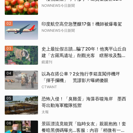
NOWNEWS今日新聞
02
印度航空高空急墜釀17傷！機師被爆毒駕
NOWNEWS今日新聞
03
史上最扯假古蹟...騙了20年！他夷平山丘自
建「古羅馬遺址」削觀光客 瞎掰埃及豔
后、茱麗葉來過
鏡週刊
04
以為在搭公車？2女拖行李箱直闖停機坪
「揮手攔機」 荒謬影片曝網傻眼
CTWANT
05
恐怖入侵！「臭雞蛋」海藻吞噬海岸 墨西
哥出動海軍艦隊抵禦
太報
06
景區漂流竟能買「臨時女友」親親抱抱！套
餐暗黑價碼曝光…客服：內容「稍微有一點