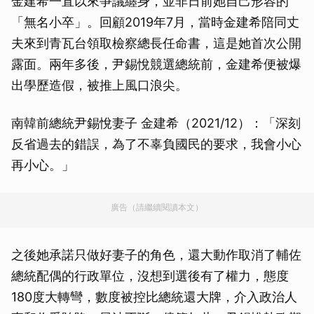
金建希一直以來爭議纏身，並非日前她自己形容的
「無名小卒」。回顧2019年7月，當時金建希陪同丈
夫來到青瓦台領取檢察總長任命書，這是她首次公開
露面。兩年多後，尹錫悅競選總統前，金建希便被爆
出學歷造假，被推上風口浪尖。
南韓前總統尹錫悅妻子 金建希（2021/12）：「深刻
反省過去的錯誤，為了不辜負國民的要求，我會小心
再小心。」
廣告（請繼續閱讀本文）
之後她承諾只做好妻子的角色，還大動作取消了輔佐
總統配偶的行政單位，沒想到選後有了權力，態度
180度大轉彎，數度被控比總統還大牌，介入政治人