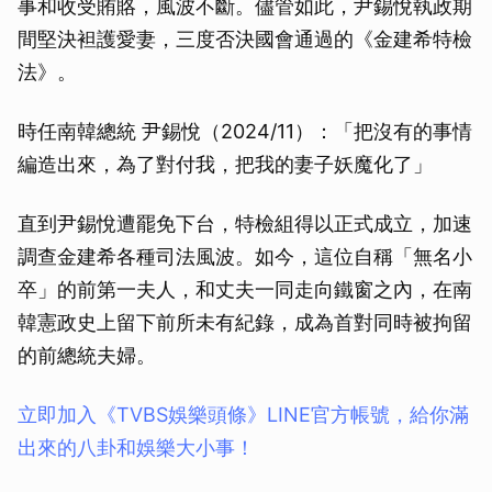
事和收受賄賂，風波不斷。儘管如此，尹錫悅執政期
間堅決袒護愛妻，三度否決國會通過的《金建希特檢
法》。
時任南韓總統 尹錫悅（2024/11）：「把沒有的事情
編造出來，為了對付我，把我的妻子妖魔化了」
直到尹錫悅遭罷免下台，特檢組得以正式成立，加速
調查金建希各種司法風波。如今，這位自稱「無名小
卒」的前第一夫人，和丈夫一同走向鐵窗之內，在南
韓憲政史上留下前所未有紀錄，成為首對同時被拘留
的前總統夫婦。
立即加入《TVBS娛樂頭條》LINE官方帳號，給你滿
出來的八卦和娛樂大小事！