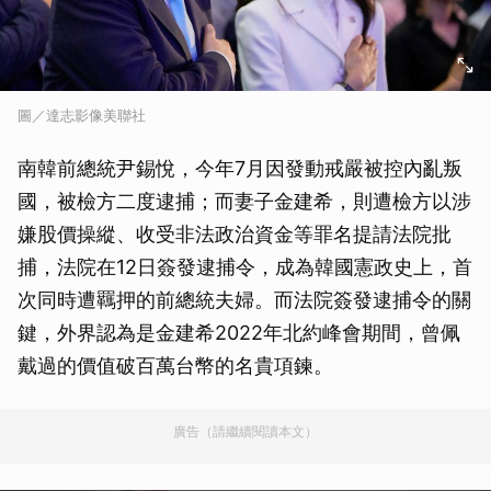
圖／達志影像美聯社
南韓前總統尹錫悅，今年7月因發動戒嚴被控內亂叛
國，被檢方二度逮捕；而妻子金建希，則遭檢方以涉
嫌股價操縱、收受非法政治資金等罪名提請法院批
捕，法院在12日簽發逮捕令，成為韓國憲政史上，首
次同時遭羈押的前總統夫婦。而法院簽發逮捕令的關
鍵，外界認為是金建希2022年北約峰會期間，曾佩
戴過的價值破百萬台幣的名貴項鍊。
廣告（請繼續閱讀本文）