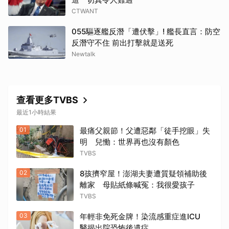
CTWANT
055驅逐艦反潛「遭伏擊」! 艦長直言：防空
反潛守不住 前出打擊就是送死
Newtalk
查看更多TVBS
最近1小時結果
01
最痛父親節！父遭惡鄰「徒手挖眼」失
明 兒慟：世界再也沒有顏色
TVBS
02
8孩擠窄屋！澎湖夫妻遭質疑領補助後
離家 母貼紙條喊冤：我很愛孩子
TVBS
03
年輕非免死金牌！染流感重症進ICU
醫揭出院恐怖後遺症