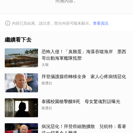
尚無內容。
內容已至結尾。請注意，部分內容可能未顯示。
查看資訊
繼續看下去
恐怖入侵！「臭雞蛋」海藻吞噬海岸 墨西
哥出動海軍艦隊抵禦
太報
拜登攝護腺癌轉移全身 家人心疼病情惡化
路透社
泰國校園槍擊釀9死 母女驚魂對話曝光
路透社
病況惡化！拜登癌細胞擴散 兒杭特：看著
這一切真令人難過