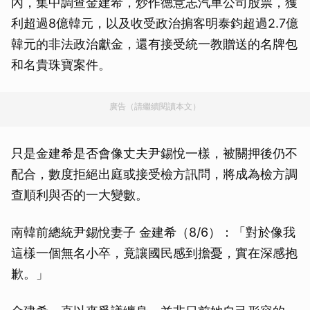
內，集中調查金建希，炒作德意志汽車公司股票，獲
利超過8億韓元，以及收受政治掮客明泰鈞超過2.7億
韓元的非法政治獻金，還有接受統一教贈送的名牌包
和名貴珠寶案件。
廣告（請繼續閱讀本文）
只是金建希是否會像丈夫尹錫悅一樣，被關押後仍不
配合，數度拒絕出庭或接受檢方訊問，將成為檢方調
查順利與否的一大變數。
南韓前總統尹錫悅妻子 金建希（8/6）：「對於像我
這樣一個無名小卒，竟讓國民感到擔憂，實在深感抱
歉。」