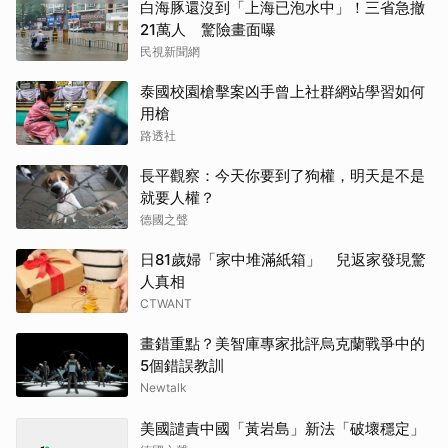
白海豚還沒到「上海已泡水中」！三省急撤
21萬人 驚險畫面曝
民視新聞網
泰國校園槍擊案凶手曾上社群網站學習如何
用槍
路透社
長平觀察：今天你要到了狗權，明天是不是
就要人權？
德國之聲
日81歲婦「家中堆滿紙箱」 兒返家發現驚
人真相
CTWANT
畫錯重點？美智庫專家批評烏克蘭戰爭中的
5個錯誤教訓
Newtalk
美國譴責中國「黃岩島」新法「破壞穩定」