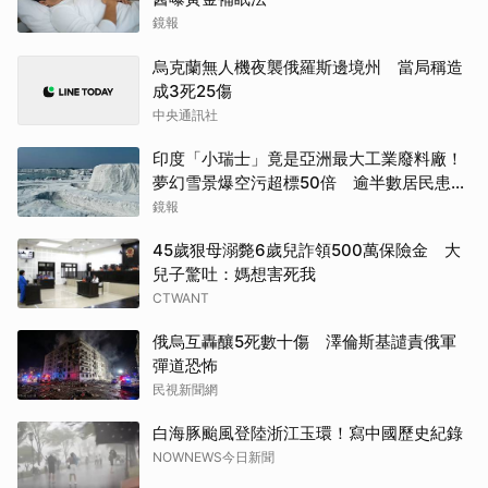
鏡報
烏克蘭無人機夜襲俄羅斯邊境州 當局稱造
成3死25傷
中央通訊社
印度「小瑞士」竟是亞洲最大工業廢料廠！
夢幻雪景爆空污超標50倍 逾半數居民患呼
吸道疾病
鏡報
45歲狠母溺斃6歲兒詐領500萬保險金 大
兒子驚吐：媽想害死我
CTWANT
俄烏互轟釀5死數十傷 澤倫斯基譴責俄軍
彈道恐怖
民視新聞網
白海豚颱風登陸浙江玉環！寫中國歷史紀錄
NOWNEWS今日新聞