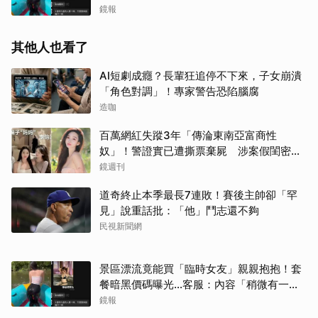
尺度」
鏡報
其他人也看了
AI短劇成癮？長輩狂追停不下來，子女崩潰
「角色對調」！專家警告恐陷腦腐
造咖
百萬網紅失蹤3年「傳淪東南亞富商性
奴」！警證實已遭撕票棄屍 涉案假閨密近
況曝光
鏡週刊
道奇終止本季最長7連敗！賽後主帥卻「罕
見」說重話批：「他」鬥志還不夠
民視新聞網
景區漂流竟能買「臨時女友」親親抱抱！套
餐暗黑價碼曝光…客服：內容「稍微有一點
尺度」
鏡報