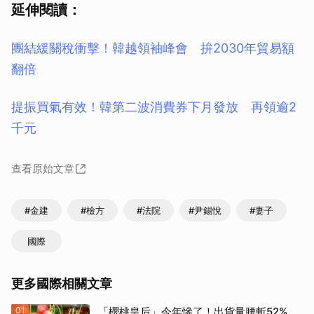
延伸閱讀：
團結緩關稅衝擊！韓越領袖峰會 拚2030年貿易額
翻倍
提振買氣有效！韓第二波消費券下月發放 再領逾2
千元
查看原始文章
#金建
#檢方
#法院
#尹錫悅
#妻子
國際
更多國際相關文章
01
「櫻桃皇后」今年慘了！出貨量腰斬52%