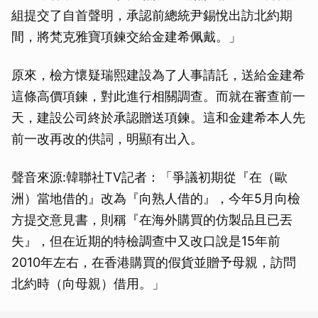
組提交了自首聲明，承認前總統尹錫悅出訪北約期
間，將梵克雅寶項鍊交給金建希佩戴。」
原來，檢方懷疑瑞熙建設為了人事請託，送給金建希
這條高價項鍊，對此進行相關調查。而就在審查前一
天，建設公司終於承認贈送項鍊。這和金建希本人先
前一改再改的供詞，明顯有出入。
聲音來源:韓聯社TV記者：「爭議初期從『在（歐
洲）當地借的』改為『向熟人借的』，今年5月向檢
方提交意見書，則稱『在海外購買的仿製品且已丟
失』，但在近期的特檢調查中又改口說是15年前
2010年左右，在香港購買的假貨並贈予母親，訪問
北約時（向母親）借用。」