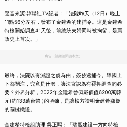
聲音來源:韓聯社TV記者：「法院昨天（12日）晚上
11點56分左右，發布了金建希的逮捕令。這是金建希
特檢開始調查41天後，前總統夫婦同時被拘留，是憲
政史上首次。」
廣告（請繼續閱讀本文）
最終，法院以有滅證之虞為由，簽發逮捕令。舉國上
下都關注，究竟是什麼，讓法官認為有羈押調查的必
要？外界分析，2022年金建希曾佩戴價值6200萬韓
元(約133萬台幣 )的項鍊，是讓檢方證明金建希嫌疑
的關鍵鐵證。
金建希特檢組助理 吳正熙：「瑞熙建設一方向特檢