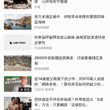
復 心碎母死守廢墟
太報
美方未滿足條件 伊朗革命衛隊拒重開荷姆
茲海峽
民視新聞網
拒東協呼籲釋放翁山蘇姬 緬甸質疑派遣特使
必要性
中央廣播電臺
2600年前骷髏詭異舞姿 仔細看藏殘忍真
相
壹蘋新聞網
從14歲被父親拋下的少年，到570萬人追蹤
的「網路老爸」！羅伯肯尼如何把缺少的父
愛，變成數百萬人的陪伴？【TODAY 看世
影音
TODAY 看世界
界｜人物放大鏡】
想快速提升伴侶幸福感？科學家提出「0成
本」方法：只要觸摸「這個部位」