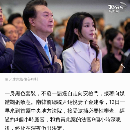
圖／達志影像美聯社
一身黑色套裝，不發一語逕自走向安檢門，接著向媒
體鞠躬致意。南韓前總統尹錫悅妻子金建希，12日一
早來到首爾中央地方法院，接受逮捕必要性審查。經
過約4個小時庭審，和負責此案的法官9個小時深思
後，終於在深夜做出決定。