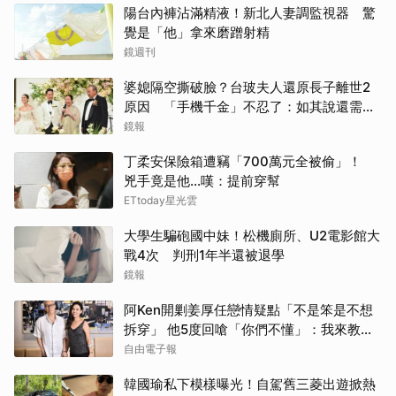
陽台內褲沾滿精液！新北人妻調監視器 驚
覺是「他」拿來磨蹭射精
鏡週刊
婆媳隔空撕破臉？台玻夫人還原長子離世2
原因 「手機千金」不忍了：如其說還需要
離開嗎？
鏡報
丁柔安保險箱遭竊「700萬元全被偷」！
兇手竟是他...嘆：提前穿幫
取消
ETtoday星光雲
大學生騙砲國中妹！松機廁所、U2電影館大
戰4次 判刑1年半還被退學
鏡報
阿Ken開剿姜厚任戀情疑點「不是笨是不想
拆穿」 他5度回嗆「你們不懂」：我來教育
你們
自由電子報
韓國瑜私下模樣曝光！自駕舊三菱出遊掀熱