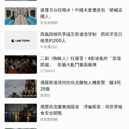
捷運月台狂喝水！中國夫妻遭抓包「硬喊這
國人」
民視新聞網
西義因移民爭議互祭邊境管制 西班牙首日
檢查約200人
中央通訊社
二刷《蜘蛛人》狂爆雷！4影迷氣炸「當場
開扁」 影廳大亂鬥畫面瘋傳
CTWANT
俄羅斯邊境州控烏克蘭無人機夜襲 釀3死
25傷
路透社
俄襲烏克蘭奧德薩港 澤倫斯基：與世界糧
食安全開戰
民視新聞網