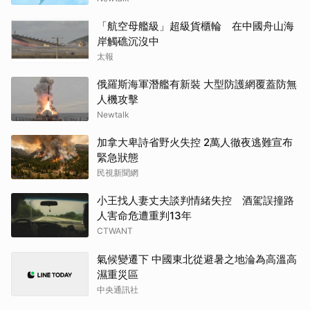
「航空母艦級」超級貨櫃輪 在中國舟山海
岸觸礁沉沒中
太報
俄羅斯海軍潛艦有新裝 大型防護網覆蓋防無
人機攻擊
Newtalk
加拿大卑詩省野火失控 2萬人徹夜逃難宣布
緊急狀態
民視新聞網
小王找人妻丈夫談判情緒失控 酒駕誤撞路
人害命危遭重判13年
CTWANT
氣候變遷下 中國東北從避暑之地淪為高溫高
濕重災區
中央通訊社