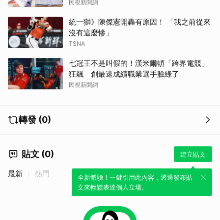
民視新聞網
統一獅》陳傑憲開轟有原因！ 「我之前從來
沒有這麼慘」
TSNA
七冠王不是叫假的！漢米爾頓「跨界電競」
狂飆 創最速成績職業選手臉綠了
民視新聞網
轉發 (0)
貼文 (0)
建立貼文
最新
熱門
全新體驗！一鍵引用此內容，透過發布貼
文來輕鬆表達個人立場。