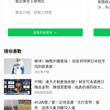
奠定隊史王牌地位
美職模
決，爭
重返日職、挑戰大聯盟
國際賽擔綱台灣王牌主投
查看所有選項
其他（歡迎貼文分享）
猜你喜歡
棒球》轉戰中國賽場！ 前富邦悍將日本投手
找到新東家
自由電子報
中職》連天才都會做改變！林安可為適應日
職改姿勢 陳傑憲驚嘆：他真的遇到很大挫
折
緯來體育新聞
41J肉聲／驚！足球員遭「天打雷劈」慘
死 詭異天象另釀12人傷