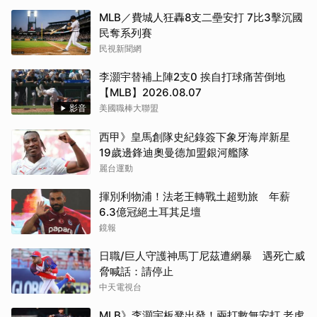
MLB／費城人狂轟8支二壘安打 7比3擊沉國
民奪系列賽
民視新聞網
李灝宇替補上陣2支0 挨自打球痛苦倒地
【MLB】2026.08.07
影音
美國職棒大聯盟
西甲》皇馬創隊史紀錄簽下象牙海岸新星
19歲邊鋒迪奧曼德加盟銀河艦隊
麗台運動
揮別利物浦！法老王轉戰土超勁旅 年薪
6.3億冠絕土耳其足壇
鏡報
日職/巨人守護神馬丁尼茲遭網暴 遇死亡威
脅喊話：請停止
中天電視台
MLB》李灝宇板凳出發！兩打數無安打 老虎