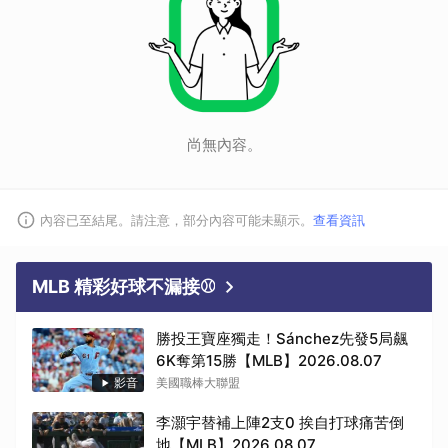
尚無內容。
內容已至結尾。請注意，部分內容可能未顯示。
查看資訊
MLB 精彩好球不漏接⚾
勝投王寶座獨走！Sánchez先發5局飆
6K奪第15勝【MLB】2026.08.07
影音
美國職棒大聯盟
李灝宇替補上陣2支0 挨自打球痛苦倒
地【MLB】2026.08.07