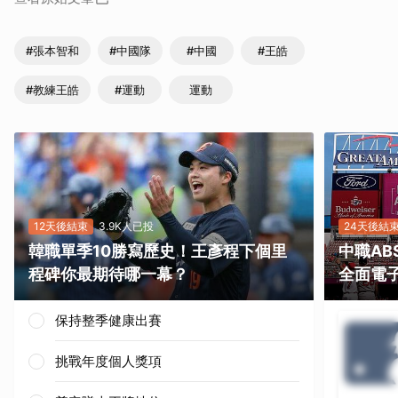
#張本智和
#中國隊
#中國
#王皓
#教練王皓
#運動
運動
12天後結束
3.9K人已投
24天後結
韓職單季10勝寫歷史！王彥程下個里
中職A
程碑你最期待哪一幕？
全面電
保持整季健康出賽
挑戰年度個人獎項