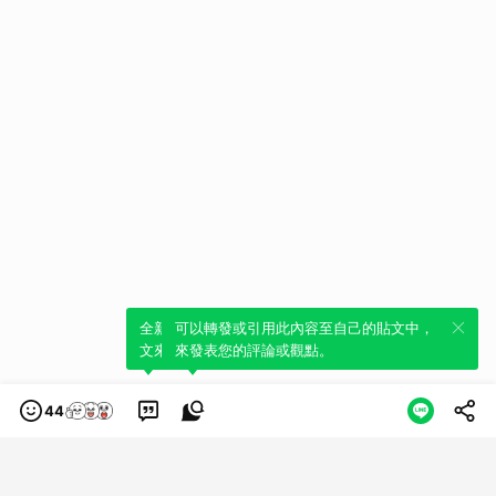
全新體驗！一鍵引用此內容，透過發布貼
可以轉發或引用此內容至自己的貼文中，
文來輕鬆表達個人立場。
來發表您的評論或觀點。
44
類別