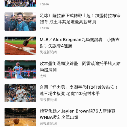
享受挑戰
TSNA
足球》薩拉赫正式轉戰土超！加盟特拉布宗
體育 成土耳其足壇最高薪球員
TSNA
MLB／Alex Bregman九局關鍵轟 小熊靠
對手失誤奪4連勝
民視新聞網
攻本壘衝過頭沒踩壘 阿雷茲遭捕手堵人結
局超展開
太報
台灣「怪力男」李灝宇代打2打數沒敲安！
連三場坐板凳 老虎11:0完封水手
民視新聞網
體育焦點／Jaylen Brown談76人新陣容
WNBA夢幻名單出爐
民視新聞網