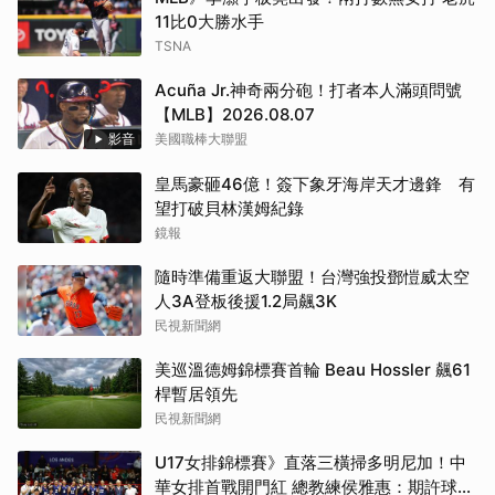
11比0大勝水手
TSNA
Acuña Jr.神奇兩分砲！打者本人滿頭問號
【MLB】2026.08.07
影音
美國職棒大聯盟
皇馬豪砸46億！簽下象牙海岸天才邊鋒 有
望打破貝林漢姆紀錄
鏡報
隨時準備重返大聯盟！台灣強投鄧愷威太空
人3A登板後援1.2局飆3K
民視新聞網
美巡溫德姆錦標賽首輪 Beau Hossler 飆61
桿暫居領先
民視新聞網
U17女排錦標賽》直落三橫掃多明尼加！中
華女排首戰開門紅 總教練侯雅惠：期許球員