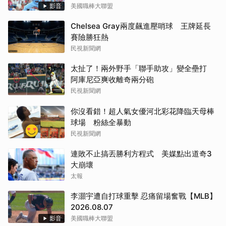
影音
美國職棒大聯盟
Chelsea Gray兩度飆進壓哨球 王牌延長
賽險勝狂熱
民視新聞網
太扯了！兩外野手「聯手助攻」變全壘打
阿庫尼亞爽收離奇兩分砲
民視新聞網
你沒看錯！超人氣女優河北彩花降臨天母棒
球場 粉絲全暴動
民視新聞網
連敗不止搞丟勝利方程式 美媒點出道奇3
大崩壞
太報
李灝宇遭自打球重擊 忍痛留場奮戰【MLB】
2026.08.07
影音
美國職棒大聯盟