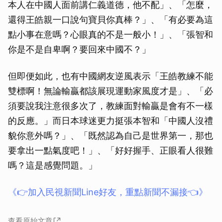
本人在中國人面前講仁義道德，他不配」、「怎麼，
還得王皓親一口說句寶貝你真棒？」、「有必要為這
點小事在意嗎？心眼真的不是一般小！」、「張智和
你是不是自卑啊？要回來中國不？」
但即便如此，也有中國網友逆風表示「王皓教練不能
雙標啊！無論輸贏都該展現運動家風度才是」、「必
須要說我注意很多次了，教練面對輸贏是會有不一樣
的反應。」而日本球迷更力挺張本智和「中國人沒禮
貌你意外嗎？」、「既然認為自己是世界第一，那也
要拿出一點氣度吧！」、「好好握手、正眼看人很難
嗎？這是感覺問題。」
《👉加入民視新聞Line好友，重點新聞不漏接👈》
查看原始文章