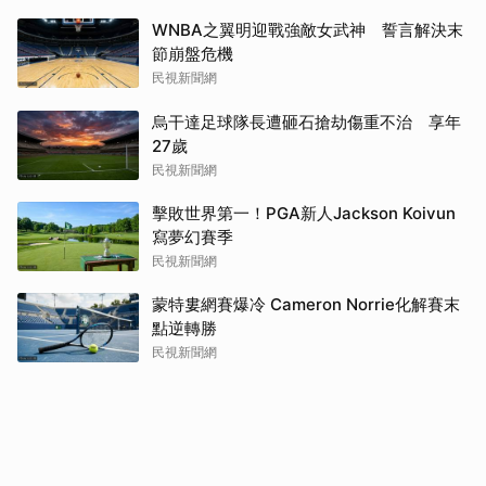
WNBA之翼明迎戰強敵女武神 誓言解決末
節崩盤危機
民視新聞網
烏干達足球隊長遭砸石搶劫傷重不治 享年
27歲
民視新聞網
擊敗世界第一！PGA新人Jackson Koivun
寫夢幻賽季
民視新聞網
蒙特婁網賽爆冷 Cameron Norrie化解賽末
點逆轉勝
民視新聞網