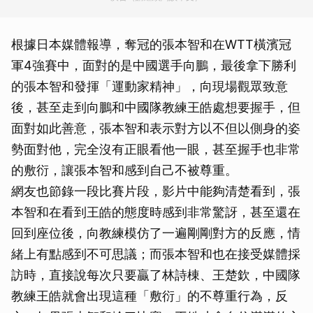
根據日本媒體報導，奪冠的張本智和在WTT橫濱冠
軍4強賽中，面對的是中國選手向鵬，最後拿下勝利
的張本智和發揮「運動家精神」，向現場觀眾致意
後，甚至走到向鵬和中國隊教練王皓處想要握手，但
面對如此善意，張本智和表示對方以不但以側身的姿
勢面對他，完全沒有正眼看他一眼，甚至握手也非常
的敷衍，讓張本智和感到自己不被尊重。
網友也節錄一段比賽片段，影片中能夠清楚看到，張
本智和在看到王皓的態度時感到非常驚訝，甚至還在
回到座位後，向教練模仿了一遍剛剛對方的反應，情
緒上有點感到不可思議；而張本智和也在接受媒體採
訪時，直接說每次只要贏了林詩棟、王楚欽，中國隊
教練王皓就會出現這種「敷衍」的不尊重行為，反