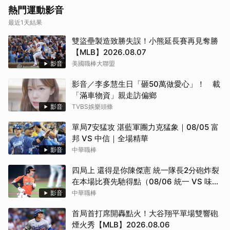
熱門運動影音
最近1天結果
雙盜壘製造致勝失誤！小熊延長賽再見奪勝
【MLB】2026.08.07
影音
美國職棒大聯盟
影音／李多慧生日「砸50萬做愛心」！ 載
「滿車物資」親走訪偏鄉
影音
TVBS娛樂頭條
單局7安猛攻 湛藍軍團力克猛象｜08/05 富
邦 VS 中信｜全場精華
影音
中華職棒
四局上 還得是你陳傑憲 統一隊長2分砲炸裂
在本場比賽先馳得點（08/06 統一 VS 味
全）
影音
中華職棒
首局首打席開轟點火！大谷翔平單場雙響砲
煙火秀【MLB】2026.08.06