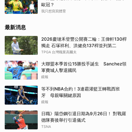
歐冠？
我只想寫寫體育
最新消息
2026慶璉禾登豐公開賽二輪：王偉軒130桿
獨走 石塜祥利、洪健堯137桿並列第二
TPGA 台灣職業高爾夫
大聯盟本季首位15勝投手誕生 Sanchez領
軍費城人擊退國民
鏡報
等不到NBA合約！3連霸灌籃王轉戰西班
牙 母親曝關鍵原因
鏡報
日職》陽岱鋼引退日期為9月26日！ 對戰羅
德隊賽後舉行引退儀式
TSNA