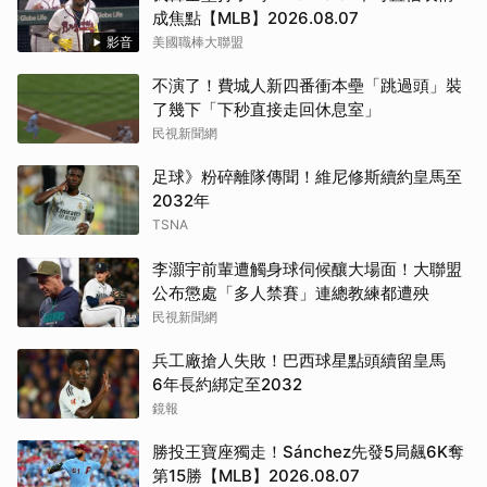
成焦點【MLB】2026.08.07
影音
美國職棒大聯盟
不演了！費城人新四番衝本壘「跳過頭」裝
了幾下「下秒直接走回休息室」
民視新聞網
足球》粉碎離隊傳聞！維尼修斯續約皇馬至
2032年
TSNA
李灝宇前輩遭觸身球伺候釀大場面！大聯盟
公布懲處「多人禁賽」連總教練都遭殃
民視新聞網
兵工廠搶人失敗！巴西球星點頭續留皇馬
6年長約綁定至2032
鏡報
勝投王寶座獨走！Sánchez先發5局飆6K奪
第15勝【MLB】2026.08.07