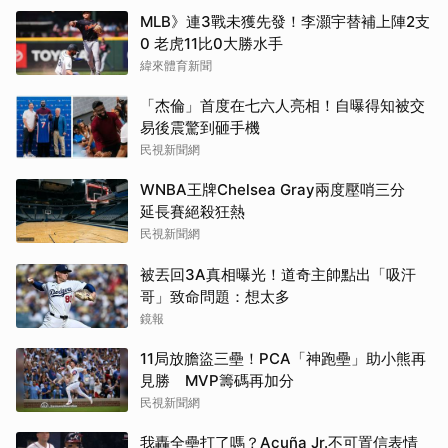
MLB》連3戰未獲先發！李灝宇替補上陣2支
0 老虎11比0大勝水手
緯來體育新聞
「杰倫」首度在七六人亮相！自曝得知被交
易後震驚到砸手機
民視新聞網
WNBA王牌Chelsea Gray兩度壓哨三分
延長賽絕殺狂熱
民視新聞網
被丟回3A真相曝光！道奇主帥點出「吸汗
哥」致命問題：想太多
鏡報
11局放膽盜三壘！PCA「神跑壘」助小熊再
見勝 MVP籌碼再加分
民視新聞網
我轟全壘打了嗎？Acuña Jr.不可置信表情