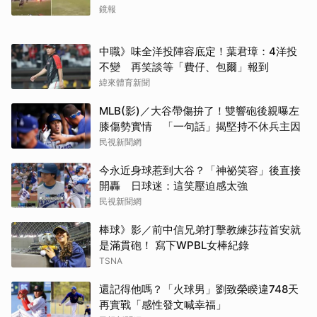
鏡報
中職》味全洋投陣容底定！葉君璋：4洋投
不變 再笑談等「費仔、包爾」報到
緯來體育新聞
MLB(影)／大谷帶傷拚了！雙響砲後親曝左
膝傷勢實情 「一句話」揭堅持不休兵主因
民視新聞網
今永近身球惹到大谷？「神祕笑容」後直接
開轟 日球迷：這笑壓迫感太強
民視新聞網
棒球》影／前中信兄弟打擊教練莎菈首安就
是滿貫砲！ 寫下WPBL女棒紀錄
TSNA
還記得他嗎？「火球男」劉致榮睽違748天
再實戰「感性發文喊幸福」