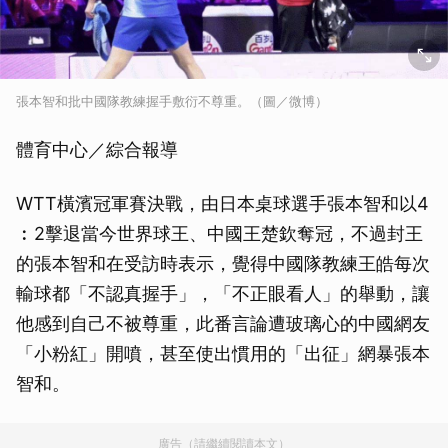
張本智和批中國隊教練握手敷衍不尊重。（圖／微博）
體育中心／綜合報導
WTT橫濱冠軍賽決戰，由日本桌球選手張本智和以4
︰2擊退當今世界球王、中國王楚欽奪冠，不過封王
的張本智和在受訪時表示，覺得中國隊教練王皓每次
輸球都「不認真握手」，「不正眼看人」的舉動，讓
他感到自己不被尊重，此番言論遭玻璃心的中國網友
「小粉紅」開噴，甚至使出慣用的「出征」網暴張本
智和。
廣告（請繼續閱讀本文）