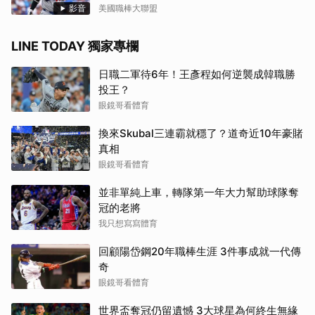
影音
美國職棒大聯盟
LINE TODAY 獨家專欄
日職二軍待6年！王彥程如何逆襲成韓職勝
投王？
眼鏡哥看體育
換來Skubal三連霸就穩了？道奇近10年豪賭
真相
眼鏡哥看體育
並非單純上車，轉隊第一年大力幫助球隊奪
冠的老將
我只想寫寫體育
回顧陽岱鋼20年職棒生涯 3件事成就一代傳
奇
眼鏡哥看體育
世界盃奪冠仍留遺憾 3大球星為何終生無緣