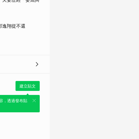
邵逸翔從不還
建立貼文
容，透過發布貼