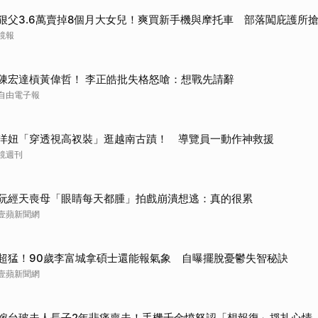
狠父3.6萬賣掉8個月大女兒！爽買新手機與摩托車 部落闖庇護所
鏡報
陳宏達槓黃偉哲！ 李正皓批失格怒嗆：想戰先請辭
自由電子報
洋妞「穿透視高衩裝」逛越南古蹟！ 導覽員一動作神救援
鏡週刊
阮經天喪母「眼睛每天都腫」拍戲崩潰想逃：真的很累
壹蘋新聞網
超猛！90歲李富城拿碩士還能報氣象 自曝擺脫憂鬱失智秘訣
壹蘋新聞網
嫁台玻夫人長子2年悲痛喪夫！手機千金憤怒認「想報復」掙扎心情