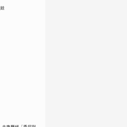
搶娃
 夫妻歷經「委屈與