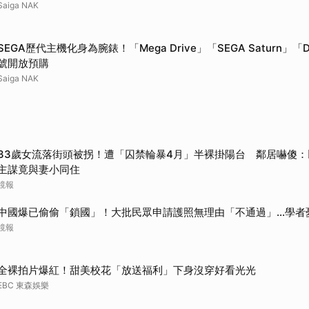
Saiga NAK
取消
SEGA歷代主機化身為腕錶！「Mega Drive」「SEGA Saturn」「D
號開放預購
Saiga NAK
33歲女流落街頭被拐！遭「囚禁輪暴4月」半裸掛陽台 鄰居嚇傻：以
主謀竟與妻小同住
鏡報
中國爆已偷偷「鎖國」！大批民眾申請護照無理由「不通過」...學者
鏡報
全裸拍片爆紅！甜美校花「放送福利」下身沒穿好看光光
EBC 東森娛樂