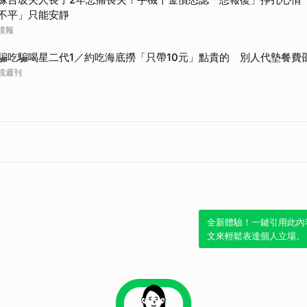
不平」只能安靜
鏡報
騙吃騙喝星二代1／約吃海底撈「只帶10元」點貴的 別人代墊餐費
鏡週刊
全新體驗！一鍵引用此內
文來輕鬆表達個人立場。