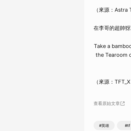
（來源：Astra 
在李哥的超帥犽
Take a bamboo 
the Tearoom o
（來源：TFT_
查看原始文章
#英雄
#tf