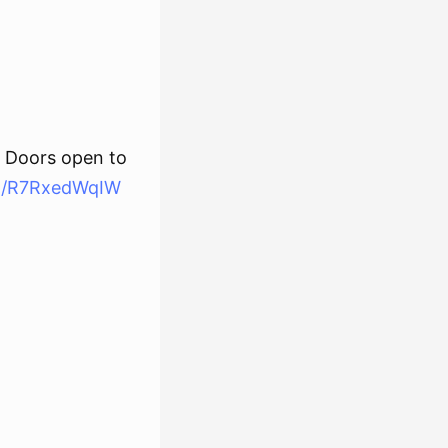
 Doors open to
om/R7RxedWqIW