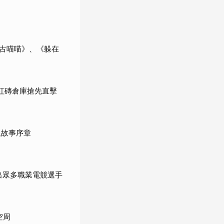
《尼古喵喵》、《躲在
橫濱紅磚倉庫搶先直擊
及故事序章
育出眾多職業電競選手
空周