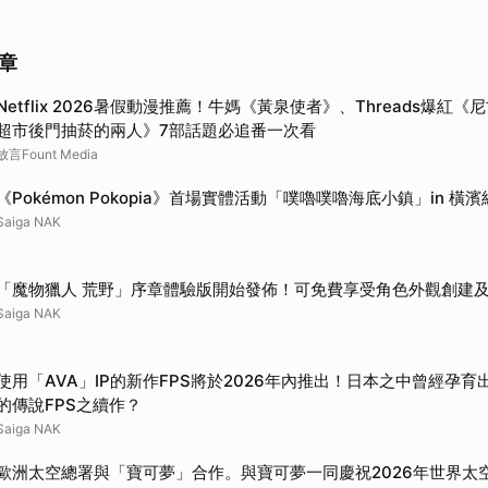
章
Netflix 2026暑假動漫推薦！牛媽《黃泉使者》、Threads爆紅
超市後門抽菸的兩人》7部話題必追番一次看
放言Fount Media
《Pokémon Pokopia》首場實體活動「噗嚕噗嚕海底小鎮」in 
Saiga NAK
「魔物獵人 荒野」序章體驗版開始發佈！可免費享受角色外觀創建
Saiga NAK
使用「AVA」IP的新作FPS將於2026年內推出！日本之中曾經孕
的傳說FPS之續作？
Saiga NAK
歐洲太空總署與「寶可夢」合作。與寶可夢一同慶祝2026年世界太