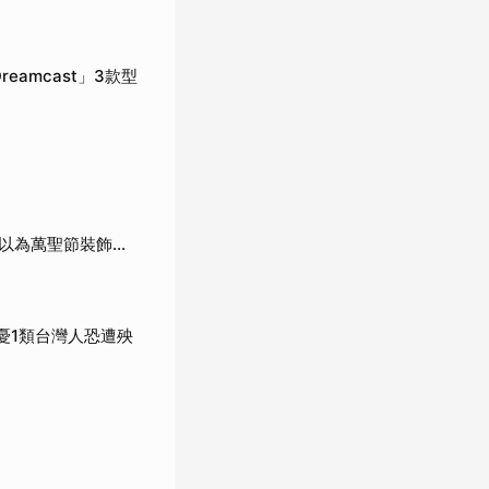
reamcast」3款型
為萬聖節裝飾...
憂1類台灣人恐遭殃