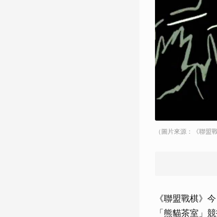
（圖片來源：《聯盟
《聯盟戰棋》今（
「熊貓茶室」競技