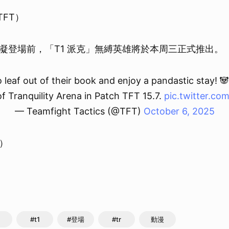
TFT）
凝登場前，「T1 派克」無縛英雄將於本周三正式推出。
leaf out of their book and enjoy a pandastic stay! 
f Tranquility Arena in Patch TFT 15.7.
pic.twitter.c
— Teamfight Tactics (@TFT)
October 6, 2025
X）
#t1
#登場
#tr
動漫