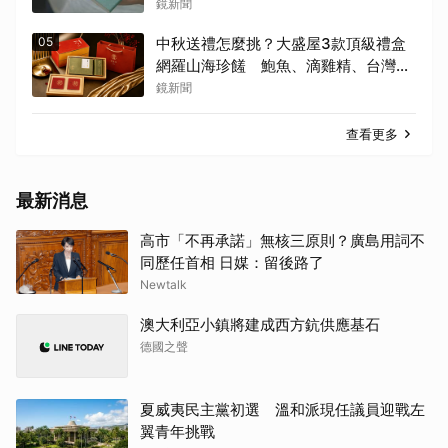
鏡新聞
05
中秋送禮怎麼挑？大盛屋3款頂級禮盒
網羅山海珍饈 鮑魚、滴雞精、台灣香
菇超澎湃
鏡新聞
查看更多
最新消息
高市「不再承諾」無核三原則？廣島用詞不
同歷任首相 日媒：留後路了
Newtalk
澳大利亞小鎮將建成西方鈧供應基石
德國之聲
夏威夷民主黨初選 溫和派現任議員迎戰左
翼青年挑戰