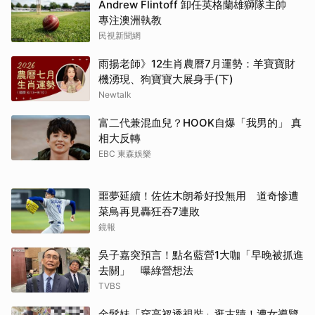
Andrew Flintoff 卸任英格蘭雄獅隊主帥
專注澳洲執教
民視新聞網
雨揚老師》12生肖農曆7月運勢：羊寶寶財
機湧現、狗寶寶大展身手(下)
Newtalk
富二代兼混血兒？HOOK自爆「我男的」 真
相大反轉
EBC 東森娛樂
噩夢延續！佐佐木朗希好投無用 道奇慘遭
菜鳥再見轟狂吞7連敗
鏡報
吳子嘉突預言！點名藍營1大咖「早晚被抓進
去關」 曝綠營想法
TVBS
金髮妹「穿高衩透視裝」逛古蹟！遭女導覽