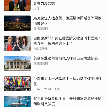
影響力漸式微
上報
烏克蘭無人機夜襲 俄羅斯伊爾斯基等兩煉
油廠起火
民視新聞網
自由說新聞》藍狂擋國防又嗆台灣非國家！
劉泰英：叛國是選不上了
自由電子報
美參院通過川普前私人律師出任司法部長
民視新聞網
台灣重返太平洋論壇！帛琉力挺突破中國打
壓
NOWNEWS今日新聞
鯊魚化身氣象觀測員 美科學家裝感測器助
預測颶風強度