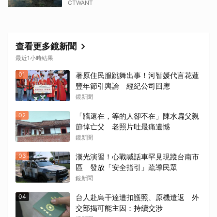
CTWANT
查看更多鏡新聞
最近1小時結果
01
著原住民服跳舞出事！河智媛代言花蓮
豐年節引輿論 經紀公司回應
鏡新聞
02
「牆還在，等的人卻不在」陳水扁父親
節悼亡父 老照片吐最痛遺憾
鏡新聞
03
漢光演習！心戰喊話車罕見現蹤台南市
區 發放「安全指引」疏導民眾
鏡新聞
04
台人赴烏干達遭扣護照、原機遣返 外
交部揭可能主因：持續交涉