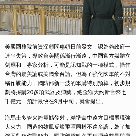
美國國務院前資深顧問惠頓日前發文，認為賴政府一
連串失策，導致台美關係漸行漸遠，中國官方媒體立
刻應和，專家分析，可能是認知戰的一種模式，操作
台灣的疑美論或美國棄台論。但為了強化國軍的不對
稱作戰能力，國防部新一波的軍購特別預算，初步規
劃將採購20多項武器及彈藥，總金額大約新台幣七
千億元，預計最快在9月中旬，就會提出。
海馬士多管火箭震撼發射，精準命中遠方目標展現強
大火力，國造的雄風反艦飛彈同樣不遑多讓，為了加
強不對稱作戰能力，國防部盤點各軍種彈藥數量與庫