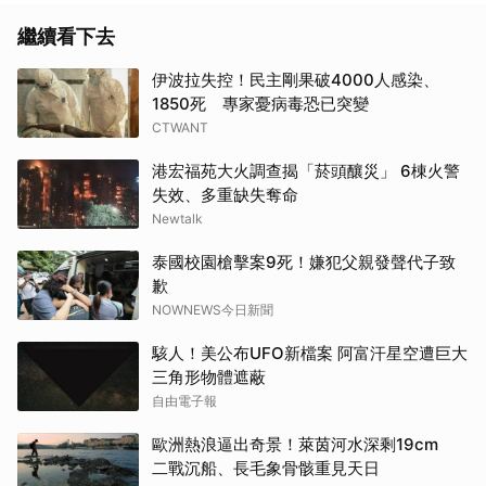
繼續看下去
伊波拉失控！民主剛果破4000人感染、
1850死 專家憂病毒恐已突變
CTWANT
港宏福苑大火調查揭「菸頭釀災」 6棟火警
取消
失效、多重缺失奪命
Newtalk
泰國校園槍擊案9死！嫌犯父親發聲代子致
歉
NOWNEWS今日新聞
駭人！美公布UFO新檔案 阿富汗星空遭巨大
三角形物體遮蔽
自由電子報
歐洲熱浪逼出奇景！萊茵河水深剩19cm
二戰沉船、長毛象骨骸重見天日