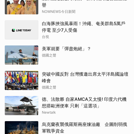
譽
NOWNEWS今日新聞
白海豚挾強風暴雨！沖繩、奄美群島5萬戶
停電 至少7人受傷
台視
美軍就要「彈盡炮絕」？
德國之聲
突破中國反對 台灣獲邀出席太平洋島國論壇
峰會
德國之聲
德、法散夥 自家AMCA又太慢! 印度六代機
想搭歐洲便車 只剩「這選項」
Newtalk
烏克蘭夜襲俄羅斯兩座煉油廠 企圖削弱俄
軍戰爭資金