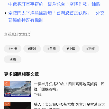
中俄簽訂軍事密約 疑為犯台「空降作戰」鋪路
索羅門太平洋島國論壇「台灣恐首度缺席」 外交
部籲維持既有機制
查看原始文章
#台灣
#媒體
#美國
#中國
#惠頓
國際
更多國際相關文章
01
一個半月狂搖30次！四川高縣地震頻傳 民
疑「開採惹禍」
TVBS
02
駭人！美公布UFO新檔案 阿富汗星空遭巨大