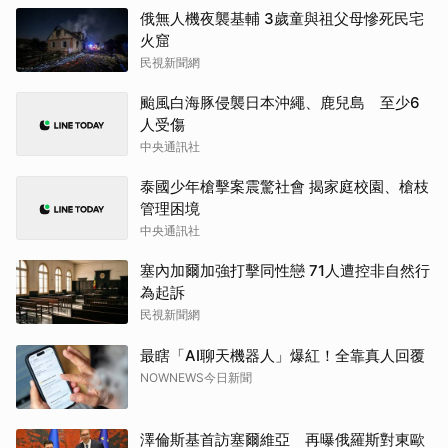
俄無人機夜襲基輔 3歲童與祖父母慘死民宅
火窟
民視新聞網
颱風白海豚侵襲日本沖繩、鹿兒島 至少6
人受傷
中央通訊社
泰國少年槍擊案震驚社會 揭家庭校園、槍枝
管理困境
中央通訊社
塞內加爾加強打擊同性戀 71人遭控非自然行
為起訴
民視新聞網
最瞎「AI聊天機器人」爆紅！全靠真人回覆
NOWNEWS今日新聞
澤倫斯基首訪塞爾維亞 再曝俄羅斯對東歐