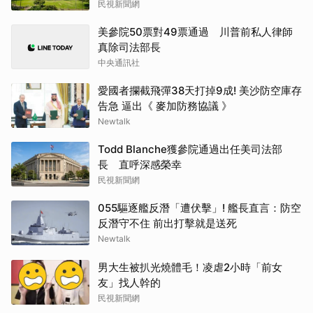
民視新聞網
美參院50票對49票通過 川普前私人律師
真除司法部長
中央通訊社
愛國者攔截飛彈38天打掉9成! 美沙防空庫存
告急 逼出《 麥加防務協議 》
Newtalk
Todd Blanche獲參院通過出任美司法部
長 直呼深感榮幸
民視新聞網
055驅逐艦反潛「遭伏擊」! 艦長直言：防空
反潛守不住 前出打擊就是送死
Newtalk
男大生被扒光燒體毛！凌虐2小時「前女
友」找人幹的
民視新聞網