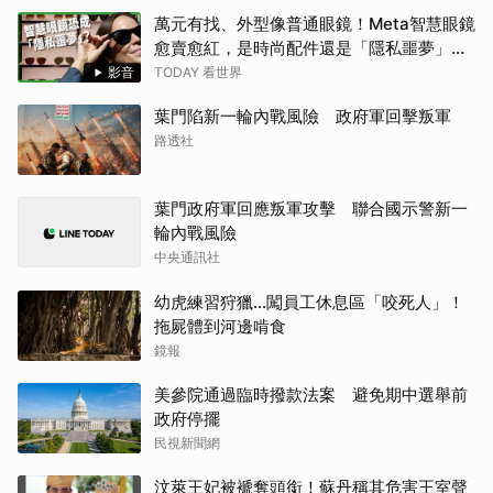
萬元有找、外型像普通眼鏡！Meta智慧眼鏡
愈賣愈紅，是時尚配件還是「隱私噩夢」？
【TODAY 看世界｜小發明大革命】
影音
TODAY 看世界
葉門陷新一輪內戰風險 政府軍回擊叛軍
路透社
葉門政府軍回應叛軍攻擊 聯合國示警新一
輪內戰風險
中央通訊社
幼虎練習狩獵…闖員工休息區「咬死人」！
拖屍體到河邊啃食
鏡報
美參院通過臨時撥款法案 避免期中選舉前
政府停擺
民視新聞網
汶萊王妃被褫奪頭銜！蘇丹稱其危害王室聲