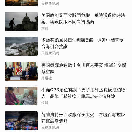
民視新聞網
美國政府又面臨關門危機 參院通過臨時法
案、與眾院版不同尚待協商
太報
多爾芬颱風襲日沖繩釀6傷 逼近中國管制
台海引台抗議
民視新聞網
美國參院通過數十名川普人事案 填補外交體
系空缺
路透社
不滿GPS定位有誤！男子把外送員砍成植物
人 想靠「精神病」脫罪…法官這樣說
鏡報
荷蘭鹿特丹回收廠深夜大火 吞噬百噸垃圾
狂竄惡臭濃煙
民視新聞網