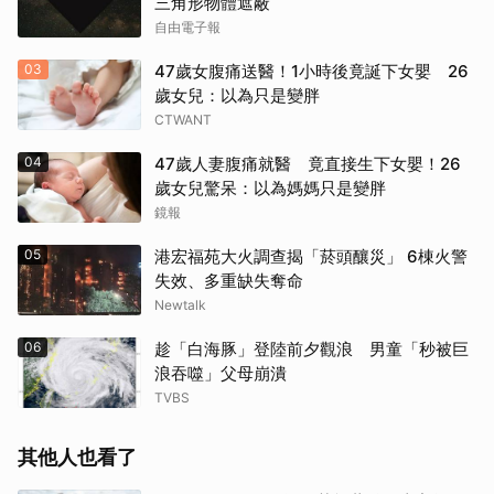
三角形物體遮蔽
自由電子報
03
47歲女腹痛送醫！1小時後竟誕下女嬰 26
歲女兒：以為只是變胖
CTWANT
04
47歲人妻腹痛就醫 竟直接生下女嬰！26
歲女兒驚呆：以為媽媽只是變胖
鏡報
05
港宏福苑大火調查揭「菸頭釀災」 6棟火警
失效、多重缺失奪命
Newtalk
06
趁「白海豚」登陸前夕觀浪 男童「秒被巨
浪吞噬」父母崩潰
TVBS
其他人也看了