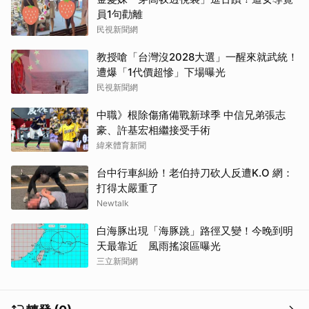
員1句勸離
民視新聞網
教授嗆「台灣沒2028大選」一醒來就武統！
遭爆「1代價超慘」下場曝光
民視新聞網
中職》根除傷痛備戰新球季 中信兄弟張志
豪、許基宏相繼接受手術
緯來體育新聞
台中行車糾紛！老伯持刀砍人反遭K.O 網：
打得太嚴重了
Newtalk
白海豚出現「海豚跳」路徑又變！今晚到明
天最靠近 風雨搖滾區曝光
三立新聞網