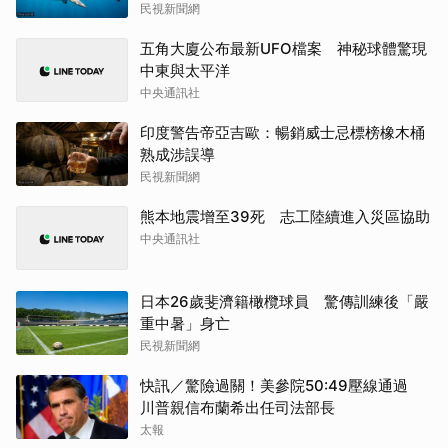
民視新聞網
五角大廈公布最新UFO檔案 神秘球體驚現
中東與太平洋
中央通訊社
印度警告帝亞吉歐：暢銷威士忌標榜橡木桶
熟成涉誤導
民視新聞網
熊本地震增至39死 志工陸續進入災區協助
中央通訊社
日本26歲斐濟籍橄欖球員 驚傳訓練後「嚴
重中暑」身亡
民視新聞網
快訊／驚險過關！美參院50:49壓線通過
川普親信布蘭希出任司法部長
太報