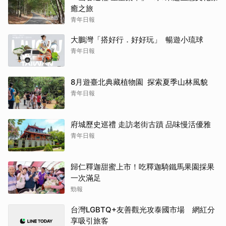
癒之旅
青年日報
大鵬灣「搭好行．好好玩」 暢遊小琉球
青年日報
8月遊臺北典藏植物園 探索夏季山林風貌
青年日報
府城歷史巡禮 走訪老街古蹟 品味慢活優雅
青年日報
歸仁釋迦甜蜜上市！吃釋迦騎鐵馬果園採果
一次滿足
勁報
台灣LGBTQ+友善觀光攻泰國市場 網紅分
享吸引旅客