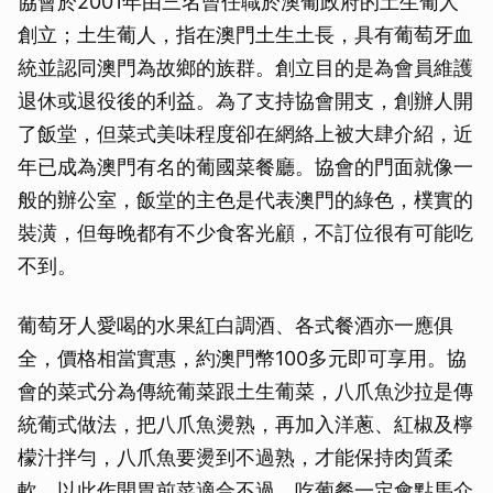
協會於2001年由三名曾任職於澳葡政府的土生葡人
創立；土生葡人，指在澳門土生土長，具有葡萄牙血
統並認同澳門為故鄉的族群。創立目的是為會員維護
退休或退役後的利益。為了支持協會開支，創辦人開
了飯堂，但菜式美味程度卻在網絡上被大肆介紹，近
年已成為澳門有名的葡國菜餐廳。協會的門面就像一
般的辦公室，飯堂的主色是代表澳門的綠色，樸實的
裝潢，但每晚都有不少食客光顧，不訂位很有可能吃
不到。
葡萄牙人愛喝的水果紅白調酒、各式餐酒亦一應俱
全，價格相當實惠，約澳門幣100多元即可享用。協
會的菜式分為傳統葡菜跟土生葡菜，八爪魚沙拉是傳
統葡式做法，把八爪魚燙熟，再加入洋蔥、紅椒及檸
檬汁拌勻，八爪魚要燙到不過熟，才能保持肉質柔
軟，以此作開胃前菜適合不過。吃葡餐一定會點馬介