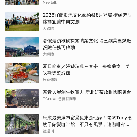
Newtalk
2026宜蘭潮流文化藝術祭8月登場 街頭造浪
席捲宜蘭中興文創
大媒體
暑假走訪猴硐探索礦業文化 瑞三鑛業整煤廠
炭險任務再啟動
大媒體
夏日節奏／漫遊瑞典～音樂、療癒桑拿、美
味歡樂螯蝦節
旅奇傳媒
茶青大展創生軟實力 新北好茶放眼國際舞台
TCnews 慈善新聞網
烏來最美瀑布窗景原來是他家！老闆Tony把
蚊子館變咖啡館 不只有風景，連咖啡都好
喝到讓人想再來
鏡週刊