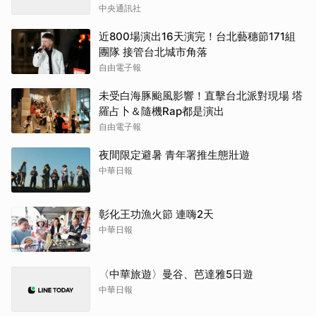
中央通訊社
近800場演出16天演完！台北藝穗節171組
團隊 接管台北城市角落
自由電子報
未受白海豚颱風影響！直擊台北派對現場 塔
羅占卜＆隨機Rap都是演出
自由電子報
夜間限定避暑 青年署推生態壯遊
中華日報
彰化王功漁火節 連嗨2天
中華日報
〈中華旅遊〉曼谷、芭達雅5日遊
中華日報