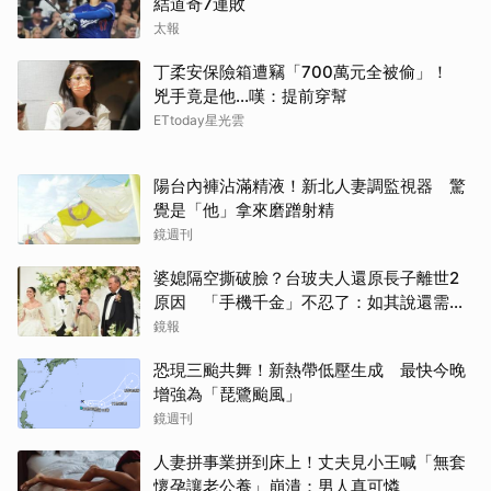
結道奇7連敗
太報
丁柔安保險箱遭竊「700萬元全被偷」！
兇手竟是他...嘆：提前穿幫
ETtoday星光雲
陽台內褲沾滿精液！新北人妻調監視器 驚
覺是「他」拿來磨蹭射精
鏡週刊
婆媳隔空撕破臉？台玻夫人還原長子離世2
原因 「手機千金」不忍了：如其說還需要
離開嗎？
鏡報
恐現三颱共舞！新熱帶低壓生成 最快今晚
增強為「琵鷺颱風」
鏡週刊
人妻拼事業拼到床上！丈夫見小王喊「無套
懷孕讓老公養」崩潰：男人真可憐