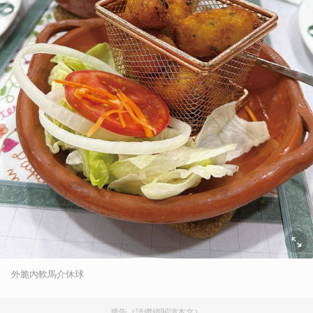
外脆內軟馬介休球
廣告（請繼續閱讀本文）