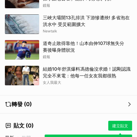
鏡報
三峽大壩開13孔排洪 下游慘遭殃! 多省泡在
洪水中 受災範圍擴大
Newtalk
道奇止敗得靠他！山本由伸107球無失分
賽後曝身體狀況
鏡報
結婚10年舒淇爆料馮德倫沒求婚！認剛認識
完全不來電：他每一任女友我都很熟
女人我最大
轉發 (0)
貼文 (0)
建立貼文