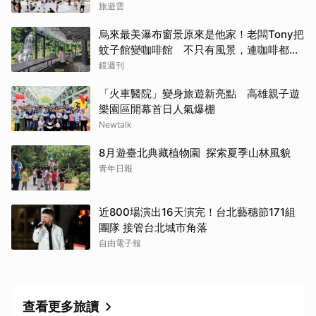
旅遊雲
烏來最美瀑布窗景原來是他家！老闆Tony把
蚊子館變咖啡館 不只有風景，連咖啡都好
喝到讓人想再來
鏡週刊
「火車醫院」變身旅遊新亮點 高雄親子遊
樂園區開幕首日人氣爆棚
Newtalk
8月遊臺北典藏植物園 探索夏季山林風貌
青年日報
近800場演出16天演完！台北藝穗節171組
團隊 接管台北城市角落
自由電子報
查看更多旅讀