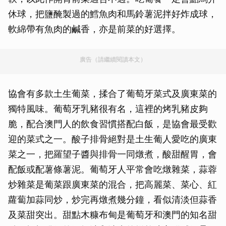
休球，把鹽醃製過的鱈魚肉和馬鈴薯泥拌好炸成球，
軟綿帶有魚肉的鹹香，亦是前菜的好選擇。
廣告（請繼續閱讀本文）
協會有多款土生葡菜，揉合了葡萄牙菜式及廣東菜的
獨特風味。葡萄牙乳豬很有名，這裡的烤乳豬皮夠
脆，配合澳門人的飲食習慣搭配白飯，是協會最受歡
迎的菜式之一。酸子排骨絕對是土生葡人愛吃的廣東
菜之一，把羅望子醬與排骨一同燉煮，酸甜醒胃，會
配飯或配薯條薯泥。葡萄牙人平常會吃燉雜菜，蒜蓉
炒雜菜是葡菜跟廣東菜的混合，把高麗菜、菜心、紅
蘿蔔加蒜同炒，炒完再燉煮幾分鐘，看似清淡但蒜香
及菜甜突出。甜點木糠布甸是葡萄牙和澳門的知名甜