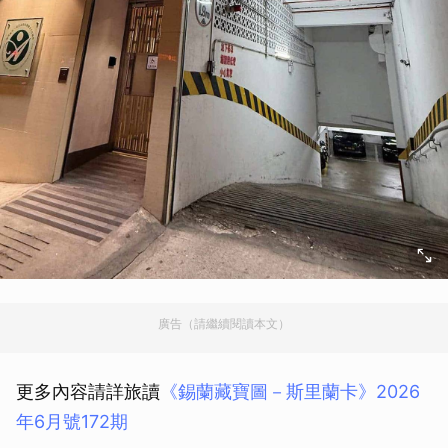
廣告（請繼續閱讀本文）
更多內容請詳旅讀
《錫蘭藏寶圖－斯里蘭卡》2026
年6月號172期