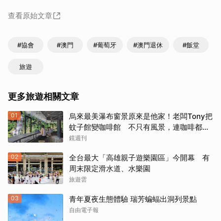
查看原始文章
#協會
#澳門
#葡萄牙
#澳門退休
#飯堂
旅遊
更多旅遊相關文章
01
烏來最美瀑布窗景原來是他家！老闆Tony把
蚊子館變咖啡館 不只有風景，連咖啡都好
喝到讓人想再來
鏡週刊
02
全台最大「高雄親子遊樂園區」今開幕 有
周末限定滑水道、水樂園
旅遊雲
03
青年夏夜生態體驗 瑞芳蝙蝠出洞列景點
自由電子報