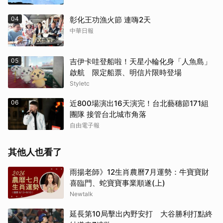
04
彰化王功漁火節 連嗨2天
取消
中華日報
05
吉伊卡哇登船啦！天星小輪化身「人魚島」
啟航 限定船票、明信片限時登場
Styletc
06
近800場演出16天演完！台北藝穗節171組
團隊 接管台北城市角落
自由電子報
其他人也看了
雨揚老師》12生肖農曆7月運勢：牛寶寶財
喜臨門、蛇寶寶事業順遂(上)
Newtalk
延長第10局擊出內野安打 大谷勝利打點終