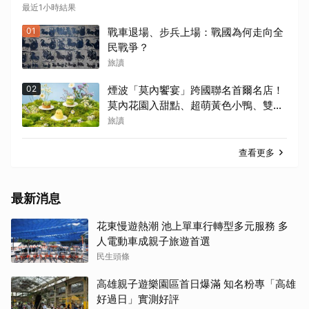
最近1小時結果
01
戰車退場、步兵上場：戰國為何走向全
民戰爭？
旅讀
02
煙波「莫內饗宴」跨國聯名首爾名店！
莫內花園入甜點、超萌黃色小鴨、雙城
限定亮相
旅讀
查看更多
最新消息
花東慢遊熱潮 池上單車行轉型多元服務 多
人電動車成親子旅遊首選
民生頭條
高雄親子遊樂園區首日爆滿 知名粉專「高雄
好過日」實測好評