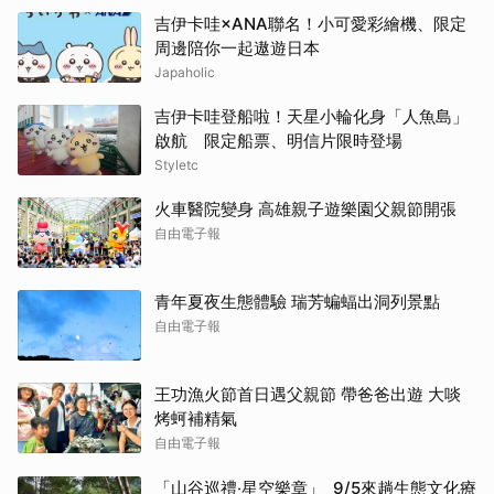
吉伊卡哇×ANA聯名！小可愛彩繪機、限定
周邊陪你一起遨遊日本
Japaholic
吉伊卡哇登船啦！天星小輪化身「人魚島」
啟航 限定船票、明信片限時登場
Styletc
火車醫院變身 高雄親子遊樂園父親節開張
自由電子報
青年夏夜生態體驗 瑞芳蝙蝠出洞列景點
自由電子報
王功漁火節首日遇父親節 帶爸爸出遊 大啖
烤蚵補精氣
自由電子報
「山谷巡禮‧星空樂章」 9/5來趟生態文化療