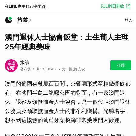
以LINE開啟
在LINE應用程式中開啟。
旅遊
登入
澳門退休人士協會飯堂：土生葡人主理
25年經典美味
旅讀
訂閱
發布於 06月10日09:55 • 文、圖_鄭安安
澳門的葡國菜餐廳百百間，茶餐廳形式至精緻餐飲都
有。在澳門半島二龍喉公園的對面，有一家澳門退
休、退役及領撫恤金人士協會，是一個代表澳門退休
公務員及領取撫恤金人士的非牟利機構。光聽名字，
想不到這協會的葡萄牙菜餐廳非常受澳門人歡迎。