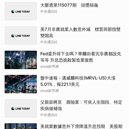
大樂透第115077期 頭獎槓龜
中央通訊社
美7月非農就業人數意外減 標普與那指雙
雙開高
中央通訊社
Fed還升得下去嗎？華爾街看完非農都說先
等等 升息恐扼殺製造業復甦
anue鉅亨網
盤中速報 - 邁威爾科技(MRVL-US)大漲
5.01%，報221.1美元
anue鉅亨網
父親節將至 壽險業：可依人生階段、特定
疾病做補強
中央通訊社
美就業數據意外下滑降溫升息預期 美股期