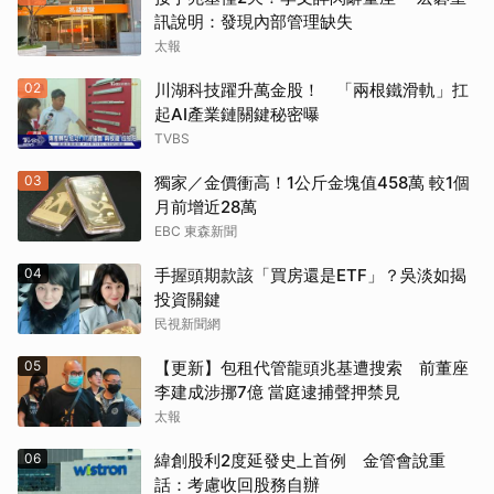
訊說明：發現內部管理缺失
太報
02
川湖科技躍升萬金股！ 「兩根鐵滑軌」扛
起AI產業鏈關鍵秘密曝
TVBS
03
獨家／金價衝高！1公斤金塊值458萬 較1個
月前增近28萬
EBC 東森新聞
04
手握頭期款該「買房還是ETF」？吳淡如揭
投資關鍵
民視新聞網
05
【更新】包租代管龍頭兆基遭搜索 前董座
李建成涉挪7億 當庭逮捕聲押禁見
太報
06
緯創股利2度延發史上首例 金管會說重
話：考慮收回股務自辦