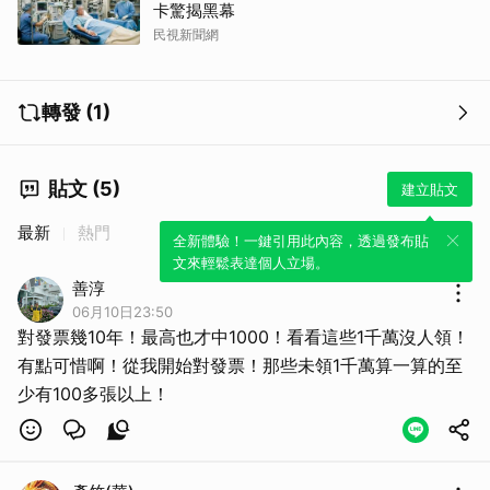
卡驚揭黑幕
民視新聞網
轉發 (1)
貼文 (5)
建立貼文
最新
熱門
全新體驗！一鍵引用此內容，透過發布貼
文來輕鬆表達個人立場。
善淳
06月10日23:50
對發票幾10年！最高也才中1000！看看這些1千萬沒人領！
有點可惜啊！從我開始對發票！那些未領1千萬算一算的至
少有100多張以上！