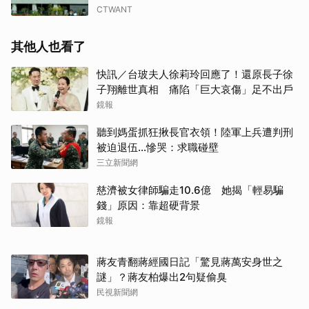
CTWANT
其他人也看了
快訊／台玻夫人徐莉玲回應了！還原長子徐
子翔離世真相 痛陷「巨大哀傷」足不出戶
鏡報
聽到媽蛋抓狂揪長官衣領！陸軍上兵遭判刑
被迫退伍…慘哭：求職碰壁
三立新聞網
慈濟被女律師騙走10.6億 她揭「輕易騙
錢」原因：靠超硬背景
鏡報
蔣友青翻蔣經國日記「驚見蔣萬安身世之
謎」？蔣友柏爆出2句疑偷臭
民視新聞網