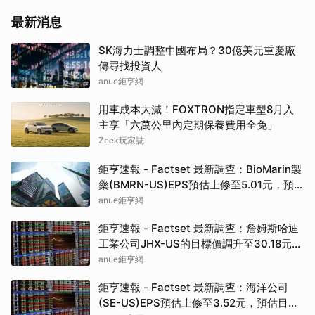
最新消息
SK海力士調整中國布局？30億美元重慶廠
傳尋找投資人
anue鉅亨網
用車成本大減！FOXTRON指定車型8月入
主享「六萬公里內定期保養費用全免」
Zeek玩家誌
鉅亨速報 - Factset 最新調查：BioMarin製
藥(BMRN-US)EPS預估上修至5.01元，預
估目標價為86.00元
anue鉅亨網
鉅亨速報 - Factset 最新調查：詹姆斯哈迪
工業公司JHX-US的目標價調升至30.18元，
幅度約3.65%
anue鉅亨網
鉅亨速報 - Factset 最新調查：海洋公司
(SE-US)EPS預估上修至3.52元，預估目標