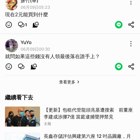
彥竹(華)
06月09日05:23
現在2元能買到什麼
1
YuYo
06月09日00:30
就問如果這些錢沒有人領最後落在誰手上？
查看更多
繼續看下去
【更新】包租代管龍頭兆基遭搜索 前董座
李建成涉挪7億 當庭逮捕聲押禁見
太報
長鑫存儲評估興建第六座 12 吋晶圓廠，月