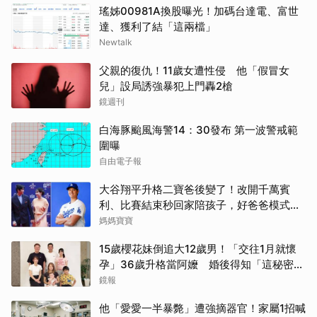
瑤姊00981A換股曝光！加碼台達電、富世
達、獲利了結「這兩檔」
Newtalk
父親的復仇！11歲女遭性侵 他「假冒女
兒」設局誘強暴犯上門轟2槍
鏡週刊
白海豚颱風海警14：30發布 第一波警戒範
圍曝
自由電子報
大谷翔平升格二寶爸後變了！改開千萬賓
利、比賽結束秒回家陪孩子，好爸爸模式全
開
媽媽寶寶
15歲櫻花妹倒追大12歲男！「交往1月就懷
孕」36歲升格當阿嬤 婚後得知「這秘密」
傻眼了
鏡報
他「愛愛一半暴斃」遭強摘器官！家屬1招喊