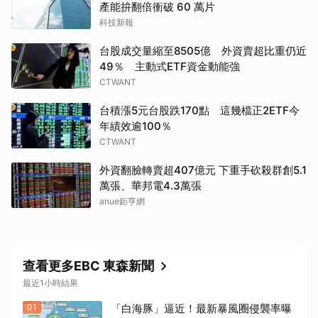
產能拚翻倍衝破 60 萬片
科技新報
台股成交量縮至8505億 外資賣超比重仍近
49％ 主動式ETF資金動能強
CTWANT
台積漲5元台股跌170點 這幾檔正2ETF今
年績效逾100％
CTWANT
外資翻臉轉賣超407億元 下重手砍殺群創5.1
萬張、華邦電4.3萬張
anue鉅亨網
取消
查看更多EBC 東森新聞
最近1小時結果
01
「白海豚」逼近！最新暴風圈侵襲率曝