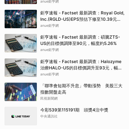
價為142.50元
anue鉅亨網
鉅亨速報 - Factset 最新調查：Royal Gold,
Inc.(RGLD-US)EPS預估下修至10.39元，
預估目標價為307.50元
anue鉅亨網
鉅亨速報 - Factset 最新調查：碩騰ZTS-
US的目標價調降至90元，幅度約5.26%
anue鉅亨網
鉅亨速報 - Factset 最新調查：Halozyme
治療HALO-US的目標價調升至93元，幅度
約3.33%
anue鉅亨網
「聯準會短期不升息」帶動漲勢 美股三大
指數開盤走高
民視新聞網
今彩539第115191期 頭獎4注中獎
中央通訊社