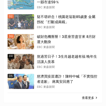
一縣市達59％
EBC 東森新聞
02
疑不堪碎念！桃園老翁殺85歲妻 金屬
拐杖「打斷成兩截」
EBC 東森新聞
03
破財危機掰掰！3星座苦盡甘來 8月財
運大翻身
EBC 東森新聞
04
熬過苦日子！3生肖越老越有福 晚年生
活讓人羨慕
EBC 東森新聞
05
慈濟買疫苗遭詐！陳時中喊「不實指控
者道歉」 蔣萬安回應了
EBC 東森新聞
查看更多