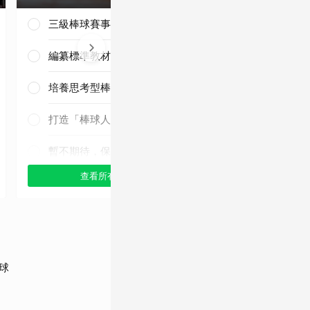
三級棒球賽事正常化
編纂標準教材與導入運科防護
培養思考型棒球人才
三連霸毫無懸
念！
打造「棒球人之家」
暫不期待，保持觀望
查看所有選項
查看
球