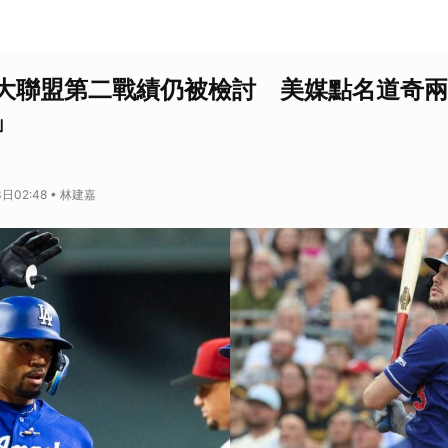
大聯盟第二戰績仍被檢討 美媒點名道奇兩
」
日02:48 • 林建嘉