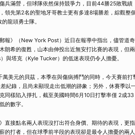
傷兵滿營，但球隊依然保持競爭力，目前44勝25敗戰績
，領先第2名的聖地牙哥教士更有多達8場勝差，綜觀整
3敗的龍頭勇士隊。
報》（New York Post）近日在報導中指出，儘管
木朗希的復甦，山本由伸投出近無安打比賽的表現，但兩
etts）與塔克（Kyle Tucker）的低迷表現仍令人擔憂。
千萬美元的貝茲，本季在與傷病搏鬥的同時，今天賽前打
最差紀錄，且尚未顯現走出低潮的跡象；另外，休賽季以一紙
同樣陷入掙扎，截至美國時間6月10日打擊率僅 2成33，
低的數字。
》直接點名兩人表現沒打出符合身價、期待的表現，更指
薪的打者，但在球季前半段的表現卻是最令人擔憂的兩人