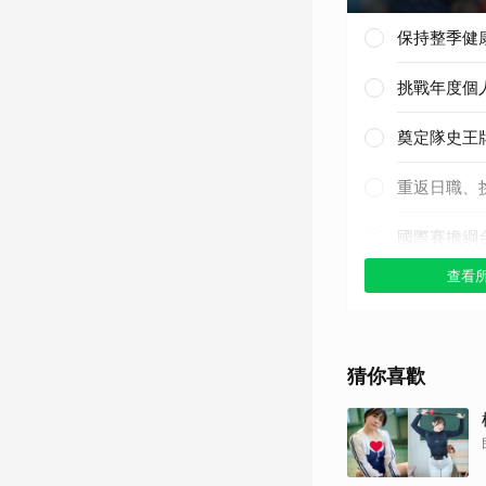
保持整季健
挑戰年度個
奠定隊史王
重返日職、
國際賽擔綱
查看
其他（歡迎
猜你喜歡