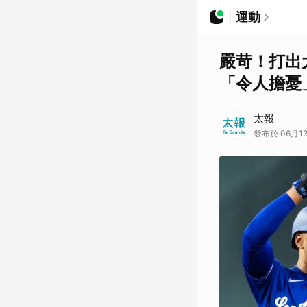
運動
嚴苛！打出
「令人擔憂
太報
發布於 06月13