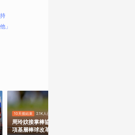
持
他」
10天後結束
2.1K人已投
9天後結束
5.4
周玲妏接掌棒協，你最期待哪一
重磅補強塞揚
項基層棒球改革？
是否有望奪下