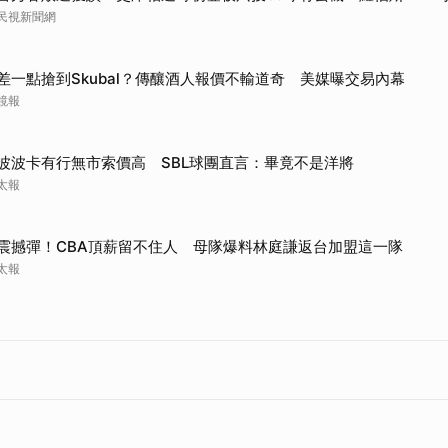
民視新聞網
差一點搶到Skubal？傳釀酒人報價不輸道奇 美媒曝交易內幕
鏡報
波波卡有行無市索價高 SBL球團直言：畢竟不是洋將
太報
震撼彈！CBA頂薪留不住人 母隊爆料林庭謙返台加盟這一隊
太報