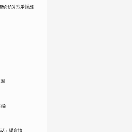
高層砍預算找爭議經
原因
釣魚
句話」曝實情