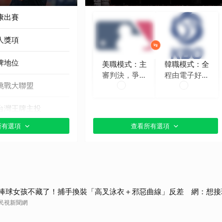
康出賽
人獎項
牌地位
美職模式：主
韓職模式：全
審判決，爭議
程由電子好球
挑戰大聯盟
時再挑戰
帶判定
台灣王牌主投
所有選項
查看所有選項
貼文分享）
棒球女孩不藏了！捕手換裝「高叉泳衣＋邪惡曲線」反差 網：想接
民視新聞網