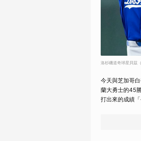
洛杉磯道奇球星貝茲（Mo
今天與芝加哥白
蘭大勇士的45
打出來的成績「