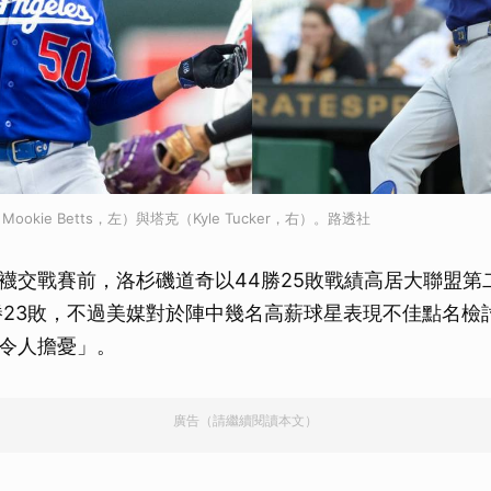
okie Betts，左）與塔克（Kyle Tucker，右）。路透社
襪交戰賽前，洛杉磯道奇以44勝25敗戰績高居大聯盟第
勝23敗，不過美媒對於陣中幾名高薪球星表現不佳點名檢
令人擔憂」。
廣告（請繼續閱讀本文）