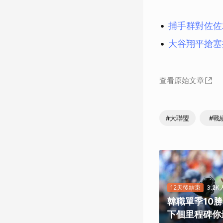
捕手群對佐佐
大谷翔平搶塞
查看原始文章
#大聯盟
#戰
12天後結束
3.2
韓職單季10
下個里程碑你