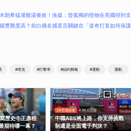
木朗希猛灌雞湯奏效！洛媒：曾孤獨的怪物在美國得到支
揚獎難度高？前白襪名捕直言關鍵在「道奇打算如何保護
績
#塔克
#打擊率
#紐約郵報
#運動
運動
K人已投
24天後結束
4.6K人已投
勝寫歷史！王彥程
中職ABS將上路，你支持挑戰
最期待哪一幕？
制還是全面電子判決？