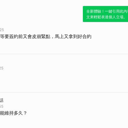
全新體驗！一鍵引用此內
文來輕鬆表達個人立場。
25
等要簽約前又會皮崩緊點，馬上又拿到好合約
25
話
55
能維持多久？