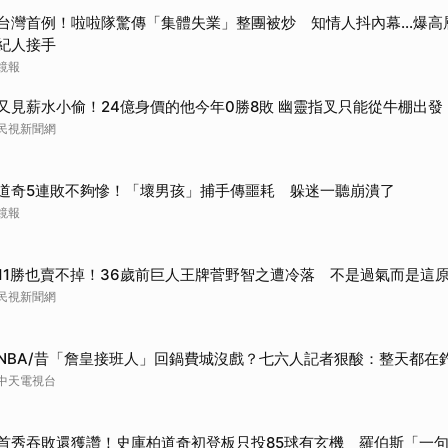
取消
台灣首例！啦啦隊驚傳「集體失業」整團被炒 知情人抖內幕...爆
紀人接手
鏡報
又見薪水小偷！24億身價的他今年0勝8敗 幽靈指叉只能從牛棚出發
民視新聞網
道奇5連敗不夠慘！「壞男孩」捕手傳噩耗 躲迷一聽崩潰了
鏡報
11勝也賣不掉！36歲前巨人王牌菅野智之遭冷落 不是過氣而是這
民視新聞網
NBA/昔「詹皇接班人」回鍋費城沒戲？七六人記者狠酸：整天都在
中天電視台
首秀吞敗還獲讚！史庫柏道奇初登板只投85球有玄機 羅伯斯「一