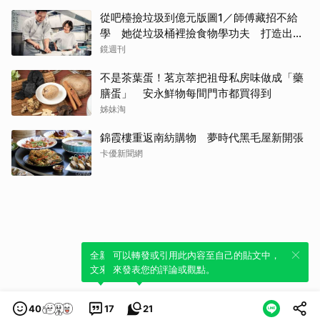
從吧檯撿垃圾到億元版圖1／師傅藏招不給
學 她從垃圾桶裡撿食物學功夫 打造出最
難訂的餐廳
鏡週刊
不是茶葉蛋！茗京萃把祖母私房味做成「藥
膳蛋」 安永鮮物每間門市都買得到
姊妹淘
錦霞樓重返南紡購物 夢時代黑毛屋新開張
卡優新聞網
全新體驗！一鍵引用此內容，透過發布貼
可以轉發或引用此內容至自己的貼文中，
文來輕鬆表達個人立場。
來發表您的評論或觀點。
40
17
21