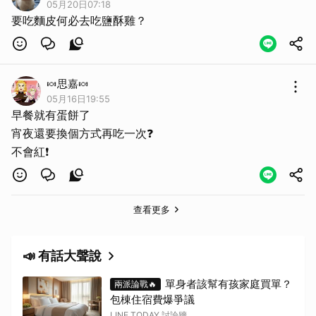
05月20日07:18
要吃麵皮何必去吃鹽酥雞？
🍬思嘉🍬
05月16日19:55
早餐就有蛋餅了
宵夜還要換個方式再吃一次❓
不會紅❗️
查看更多
📣 有話大聲說
單身者該幫有孩家庭買單？
兩派論戰🔥
包棟住宿費爆爭議
LINE TODAY 討論牆