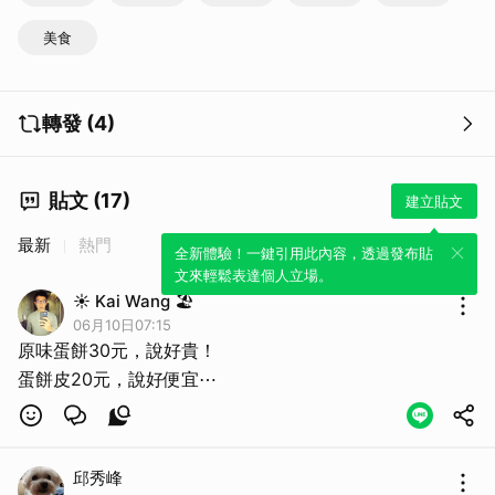
美食
轉發 (4)
貼文 (17)
建立貼文
最新
熱門
全新體驗！一鍵引用此內容，透過發布貼
文來輕鬆表達個人立場。
☀️ Kai Wang 🏖️
06月10日07:15
原味蛋餅30元，說好貴！
蛋餅皮20元，說好便宜⋯
邱秀峰