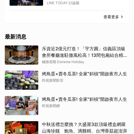
LINE TODAY 討論牆
查看更多
最新消息
斥資近2億元打造！「宇方圓」信義區頂級
會所餐廳進駐微風松高！13間包廂結合精緻
粵菜與社交娛樂
極致假期 Extreme Holiday
烤鳥蛋+賣冬瓜茶! 全家"斜槓"開啟夜市人生
民視新聞影音
影音
烤鳥蛋+賣冬瓜茶! 全家"斜槓"開啟夜市人生
民視新聞網
中秋送禮怎麼挑？大盛屋3款頂級禮盒網羅
山海珍饈 鮑魚、滴雞精、台灣香菇超澎湃