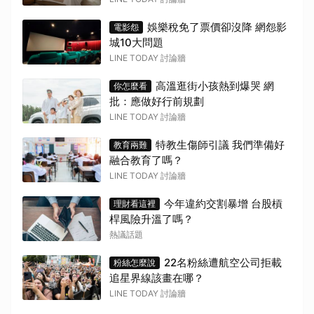
娛樂稅免了票價卻沒降 網怨影
電影怨
城10大問題
LINE TODAY 討論牆
高溫逛街小孩熱到爆哭 網
你怎麼看
批：應做好行前規劃
LINE TODAY 討論牆
特教生傷師引議 我們準備好
教育兩難
融合教育了嗎？
取消
LINE TODAY 討論牆
今年違約交割暴增 台股槓
理財看這裡
桿風險升溫了嗎？
熱議話題
22名粉絲遭航空公司拒載
粉絲怎麼說
追星界線該畫在哪？
LINE TODAY 討論牆