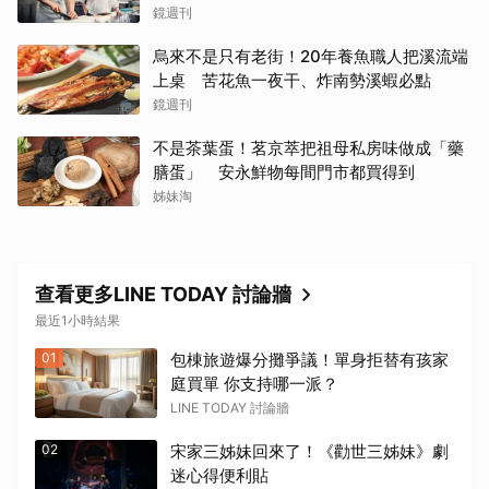
難訂的餐廳
鏡週刊
烏來不是只有老街！20年養魚職人把溪流端
上桌 苦花魚一夜干、炸南勢溪蝦必點
鏡週刊
不是茶葉蛋！茗京萃把祖母私房味做成「藥
膳蛋」 安永鮮物每間門市都買得到
姊妹淘
查看更多LINE TODAY 討論牆
最近1小時結果
01
包棟旅遊爆分攤爭議！單身拒替有孩家
庭買單 你支持哪一派？
LINE TODAY 討論牆
02
宋家三姊妹回來了！《勸世三姊妹》劇
迷心得便利貼