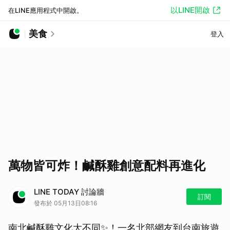
以LINE開啟
在LINE應用程式中開啟。
美食
登入
萬物皆可炸！鹹酥雞創意配料再進化
LINE TODAY 討論牆
訂閱
發布於 05月13日08:16
南北鹹酥雞文化大不同✨！一名北部網友到台南旅遊