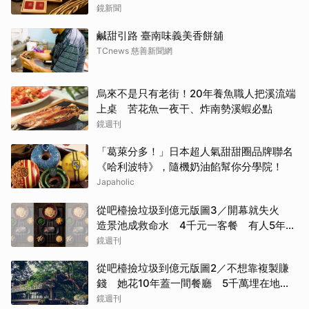
鏡新聞
鹹甜引路 臺南味義美香餅舖
TCnews 慈善新聞網
烏來不是只有老街！20年養魚職人把溪流端
上桌 苦花魚一夜干、炸南勢溪蝦必點
鏡週刊
「葛萊分多！」日本超人氣甜甜圈品牌聯名
《哈利波特》，隨機奶油餡幫你分學院！
Japaholic
從吧檯撿垃圾到億元版圖3／開幕就失火
造景池成救命水 4千元一客餐 有人5年吃
了50次
鏡週刊
從吧檯撿垃圾到億元版圖2／不想靠複製賺
錢 她花10年蓋一間餐廳 5千萬埋在地下
瀕臨破產
鏡週刊