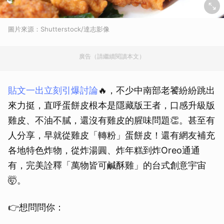
圖片來源：Shutterstock/達志影像
廣告（請繼續閱讀本文）
貼文一出立刻引爆討論
🔥，不少中南部老饕紛紛跳出
來力挺，直呼蛋餅皮根本是隱藏版王者，口感升級版
雞皮、不油不膩，還沒有雞皮的腥味問題👏。甚至有
人分享，早就從雞皮「轉粉」蛋餅皮！還有網友補充
各地特色炸物，從炸湯圓、炸年糕到炸Oreo通通
有，完美詮釋「萬物皆可鹹酥雞」的台式創意宇宙
🤯。
👉想問問你：