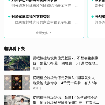
部分網友對林志玲的國籍認同表示不滿，認
部分
為她已經不再是台灣人，甚至希望她不要在
安，
台灣的版面出現。
懲罰
對於家庭幸福的支持聲音
強烈
一些網友對林志玲的家庭幸福表示祝福，認
許多
為能夠一直幸福下去是件好事，並希望大家
責，
都能幸福。
案者
查看更多
繼續看下去
從吧檯撿垃圾到億元版圖2／不想靠複製賺
錢 她花10年蓋一間餐廳 5千萬埋在地下
瀕臨破產
鏡週刊
從吧檯撿垃圾到億元版圖3／開幕就失火
造景池成救命水 4千元一客餐 有人5年吃
了50次
鏡週刊
從吧檯撿垃圾到億元版圖1／師傅藏招不給
學 她從垃圾桶裡撿食物學功夫 打造出最