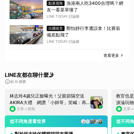
漁港兩人吃3400合理嗎？網
點菜眉角
友一看菜單懂了
LINE TODAY 討論牆
鄭怡靜行李遭誤拿！比賽裝
出國留意
備差點飛了
LINE TODAY 討論牆
查看更多
LINE友都在聊什麼🤳
由 AI 摘要
林志玲4歲兒正臉曝光！父親節隔空送
教官也是
AKIRA大禮 網讚「小帥哥」笑喊：再
淚淪玩物
生一個
文章
•
鏡報
文章
從不同角度看世界
從不同
對於林志玲的國籍認同有爭議
教官