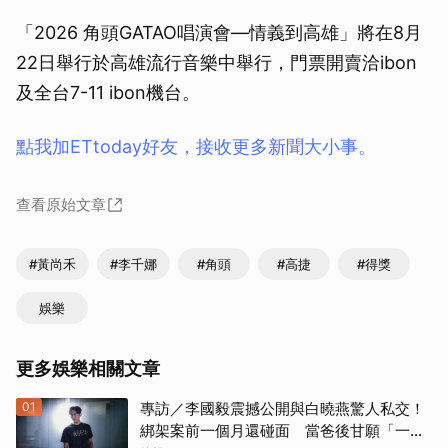
「2026 角頭GATAO唱演會—情義到高雄」將在8月
22日舉行於高雄流行音樂中舉行，門票開賣洽ibon
及全台7-11 ibon機台。
點我加ETtoday好友，接收更多新聞大小事。
查看原始文章
#黃尚禾
#李千娜
#角頭
#高捷
#得獎
娛樂
更多娛樂相關文章
01
專訪／李國毅震撼公開與白曉燕驚人私交！
綁架案前一個月還碰面 當爸後甘願「一輩