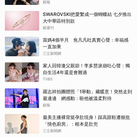
力交瘁曝現況
鏡報
SWAROVSKI把愛繫成一個蝴蝶結 七夕推出
大中華區特別款
鏡週刊
當媽4個半月 焦凡凡吐真實心聲：幸福感
一直加乘
三立新聞網
家人回韓逢父親節！李多慧淚崩吐心聲：獨
自生活4年還是會難過
TVBS
羅志祥拍團體照「1舉動」藏暖意！突然走到
最邊邊 網感動：盼他被溫柔對待
鏡報
最美主播裸背挺孕肚現身！踩高跟鞋遭狠批
「情色廚房」：根本是肚兜
三立新聞網