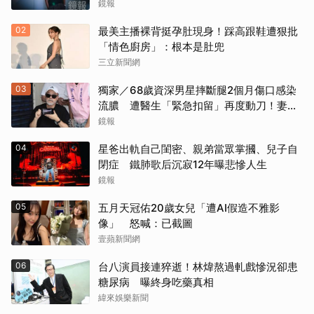
子」親自接送小孩
鏡報
02
最美主播裸背挺孕肚現身！踩高跟鞋遭狠批
「情色廚房」：根本是肚兜
三立新聞網
03
獨家／68歲資深男星摔斷腿2個月傷口感染
流膿 遭醫生「緊急扣留」再度動刀！妻心
力交瘁曝現況
鏡報
04
星爸出軌自己閨密、親弟當眾掌摑、兒子自
閉症 鐵肺歌后沉寂12年曝悲慘人生
鏡報
05
五月天冠佑20歲女兒「遭AI假造不雅影
像」 怒喊：已截圖
壹蘋新聞網
06
台八演員接連猝逝！林煒熬過軋戲慘況卻患
糖尿病 曝終身吃藥真相
緯來娛樂新聞