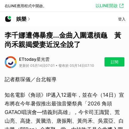
以LINE開啟
在LINE應用程式中開啟。
娛樂
登入
李千娜遭傳暴瘦...金曲入圍還槓龜 黃
尚禾親揭愛妻近況全說了
ETtoday星光雲
訂閱
更新於 05月14日07:01 • 發布於 05月14日07:10
記者蔡琛儀／台北報導
知名電影《角頭》IP邁入12週年，並在今（14日）宣
布將在今年暑假推出最強音樂祭典「2026 角頭
GATAO唱演會—情義到高雄」，今卡司王識賢、荒
山亮、高捷、黃騰浩、唐振剛、黃尚禾、吳震亞、白