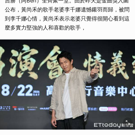
吉勝（阿Ben）全齊聚一堂。由於昨天是金曲獎入圍
公布，黃尚禾的歌手老婆李千娜遺憾鎩羽而歸，被問
到李千娜心情，黃尚禾表示老婆只覺得很開心看到這
麼多實力堅強的人和喜歡的歌手，