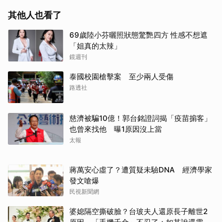
其他人也看了
69歲陸小芬曬照狀態驚艷四方 性感不想遮
「姐真的太辣」
鏡週刊
泰國校園槍擊案 至少兩人受傷
路透社
慈濟被騙10億！郭台銘證詞揭「疫苗掮客」
也曾來找他 曝1原因沒上當
太報
蔣萬安心虛了？遭質疑未驗DNA 經濟學家
發文嗆爆
民視新聞網
婆媳隔空撕破臉？台玻夫人還原長子離世2