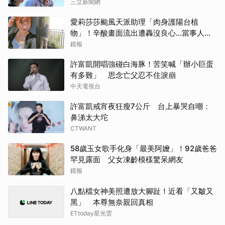
三立新聞網
愛莉莎莎颱風天派助理「肉身護陽台植
物」！辛酸畫面流出遭轟沒良心...當事人澄
清了
鏡報
許富凱開唱強碰白海豚！苦笑喊「辦小巨蛋
有多難」 思念亡父忍不住淚崩
中天電視台
許富凱戒宵夜狂瘦7公斤 台上暴哭自嘲：
鼻涕太大坨
CTWANT
58歲玉女歌手化身「最美阿嬤」！92歲爸爸
罕見露面 父女凍齡模樣驚呆網友
鏡報
八點檔女神美照遭放大腳趾！近看「又皺又
黑」 本尊無奈親回真相
ETtoday星光雲