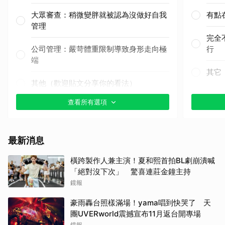
大眾審查：稍微變胖就被認為沒做好自我
有點
管理
完全
公司管理：嚴苛體重限制導致身形走向極
行
端
其它
其他（歡迎貼文分享你的看法）
查看所有選項
最新消息
取消
橫跨製作人兼主演！夏和熙首拍BL劇崩潰喊
「絕對沒下次」 驚喜連莊金鐘主持
鏡報
豪雨轟台照樣滿場！yama唱到快哭了 天
團UVERworld震撼宣布11月返台開專場
鏡報