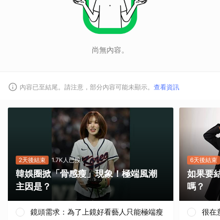
尚無內容。
內容已至結尾。請注意，部分內容可能未顯示。
查看資訊
2天後結束
1.7K人已投
6天後結束
韓娛圈掀「骨感瘦」現象！極端風潮
如果要
主因是？
嗎？
鏡頭需求：為了上鏡好看藝人只能極端瘦
很在