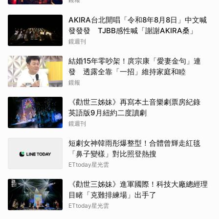
AKIRA台北開唱「令和8年8月8日」中文喊
發發發 TJBB感性喊「謝謝AKIRA桑」
鏡週刊
結婚15年零吵架！庹宗康「愛妻金句」連
發 透露全靠「一招」維持家庭和睦
鏡報
《勸世三姊妹》再寫本土音樂劇票房紀錄
英語版9月紐約二度讀劇
鏡週刊
短劇女神韓雨彤爆整型！合體曾輝走紅毯
「鼻子變樣」對比照登熱搜
ETtoday星光雲
《勸世三姊妹》進軍國際！科技大廠總經理
目睹「克難排練場」出手了
ETtoday星光雲