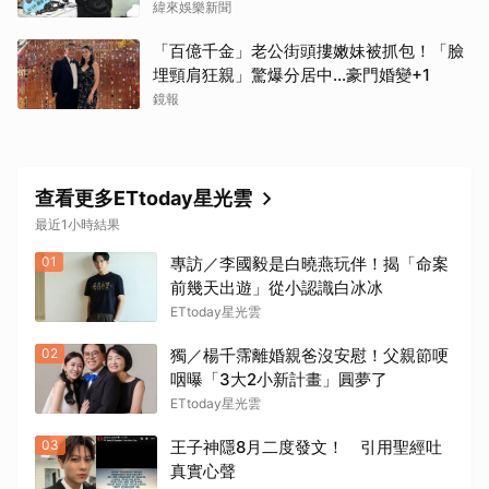
緯來娛樂新聞
「百億千金」老公街頭摟嫩妹被抓包！「臉
埋頸肩狂親」驚爆分居中...豪門婚變+1
鏡報
查看更多ETtoday星光雲
最近1小時結果
01
專訪／李國毅是白曉燕玩伴！揭「命案
前幾天出遊」從小認識白冰冰
ETtoday星光雲
02
獨／楊千霈離婚親爸沒安慰！父親節哽
咽曝「3大2小新計畫」圓夢了
ETtoday星光雲
03
王子神隱8月二度發文！ 引用聖經吐
真實心聲