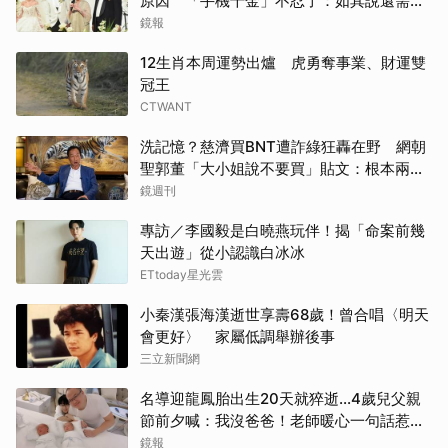
原因 「手機千金」不忍了：如其說還需要
離開嗎？
鏡報
12生肖本周運勢出爐 虎勇奪事業、財運雙
冠王
CTWANT
洗記憶？慈濟買BNT遭詐綠狂轟在野 網朝
聖郭董「大小姐說不要買」貼文：根本兩碼
事
鏡週刊
專訪／李國毅是白曉燕玩伴！揭「命案前幾
天出遊」從小認識白冰冰
ETtoday星光雲
小秦漢張海漢逝世享壽68歲！曾合唱〈明天
會更好〉 家屬低調舉辦後事
三立新聞網
名導迎龍鳳胎出生20天就猝逝...4歲兒父親
節前夕喊：我沒爸爸！老師暖心一句話惹哭
遺孀
鏡報