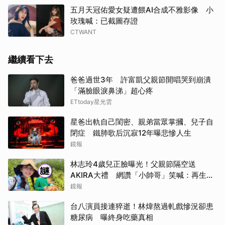
五月天冠佑愛女疑遭餵AI合成不雅影像 小
玫瑰喊：已截圖存證
CTWANT
繼續看下去
爸爸過世3年 許富凱父親節開唱哭到崩潰
「滿臉眼淚鼻涕」超心疼
ETtoday星光雲
星爸出軌自己閨密、親弟當眾掌摑、兒子自
閉症 鐵肺歌后沉寂12年曝悲慘人生
鏡報
林志玲4歲兒正臉曝光！父親節隔空送
AKIRA大禮 網讚「小帥哥」笑喊：再生一
個
鏡報
台八演員接連猝逝！林煒熬過軋戲慘況卻患
糖尿病 曝終身吃藥真相