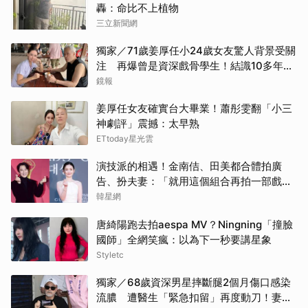
轟：命比不上植物
三立新聞網
獨家／71歲姜厚任小24歲女友驚人背景受關
注 再爆曾是資深戲骨學生！結識10多年私
下為人曝光
鏡報
姜厚任女友確實台大畢業！蕭彤雯翻「小三
神劇評」震撼：太早熟
ETtoday星光雲
演技派的相遇！金南佶、田美都合體拍廣
告、扮夫妻：「就用這個組合再拍一部戲劇
吧」
韓星網
唐綺陽跑去拍aespa MV？Ningning「撞臉
國師」全網笑瘋：以為下一秒要講星象
Styletc
獨家／68歲資深男星摔斷腿2個月傷口感染
流膿 遭醫生「緊急扣留」再度動刀！妻心