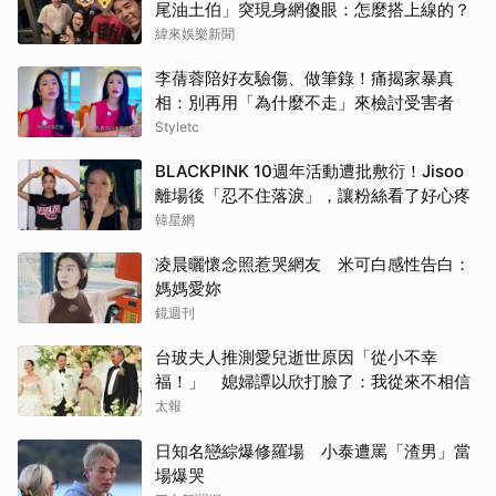
尾油土伯」突現身網傻眼：怎麼搭上線的？
緯來娛樂新聞
李蒨蓉陪好友驗傷、做筆錄！痛揭家暴真
相：別再用「為什麼不走」來檢討受害者
Styletc
BLACKPINK 10週年活動遭批敷衍！Jisoo
離場後「忍不住落淚」，讓粉絲看了好心疼
韓星網
凌晨曬懷念照惹哭網友 米可白感性告白：
媽媽愛妳
鏡週刊
台玻夫人推測愛兒逝世原因「從小不幸
福！」 媳婦譚以欣打臉了：我從來不相信
太報
日知名戀綜爆修羅場 小泰遭罵「渣男」當
場爆哭