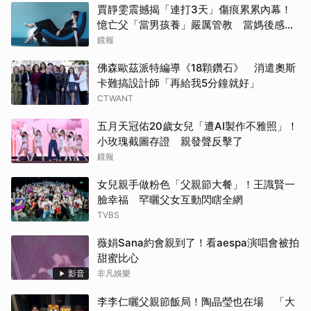
賈靜雯震撼揭「連打3天」傷痕累累內幕！
憶亡父「當男孩養」嚴厲管教 當媽後感
嘆：用擔憂保護家人
鏡報
佛森歐茲派特編導《18顆鑽石》 消遣奧斯
卡難搞設計師「再給我5分鐘就好」
CTWANT
五月天冠佑20歲女兒「遭AI製作不雅照」！
小玫瑰截圖存證 親發聲反擊了
鏡報
女兒親手做粉色「父親節大餐」！王識賢一
臉幸福 罕曬父女互動閃瞎全網
TVBS
薇娟Sana約會親到了！看aespa演唱會被拍
甜蜜比心
影音
非凡娛樂
李李仁曬父親節飯局！陶晶瑩也在場 「大