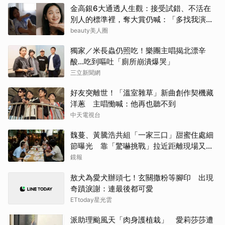
金高銀6大通透人生觀：接受試錯、不活在
別人的標準裡，奪大賞仍喊：「多找我演
戲！」
beauty美人圈
獨家／米長蟲仍照吃！樂團主唱揭北漂辛
酸…吃到嘔吐「廁所崩潰爆哭」
三立新聞網
好友突離世！「溫室雜草」新曲創作契機藏
洋蔥 主唱慟喊：他再也聽不到
中天電視台
魏蔓、黃騰浩共組「一家三口」甜蜜住處細
節曝光 靠「驚嚇挑戰」拉近距離現場又叫
又笑
鏡報
敖犬為愛犬辦頭七！玄關撒粉等腳印 出現
奇蹟淚謝：連最後都可愛
ETtoday星光雲
派助理颱風天「肉身護植栽」 愛莉莎莎遭